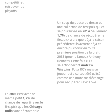
compétitif et
retrouver les
playoffs.
Un coup du pouce du destin et
une collection de first pick qui va
se poursuivre en
2014
. Seulement
1,7%
de chance de récupérer le
first pick alors que déjà la saison
précédente ils avaient déjà et
encore pu choisir en toute
première position de la draft
2013 (pour le fameux Anthony
Bennett). Cette fois-ci ils
sélectionneront
Andrew
Wiggins.
Futur ROY mais un
joueur qui a surtout été utilisé
comme une monnaie d’échange
pour récupérer Kevin Love…
En
2008
c’est avec ce
même petit
1,7%
de
chance de repartir avec le
first pick que les
Chicago
Bulls
vont décrocher le