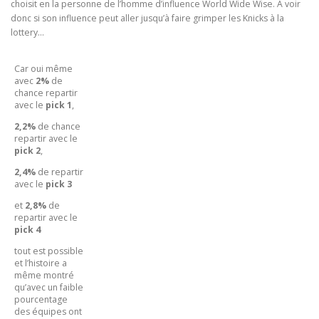
choisit en la personne de l’homme d’influence World Wide Wise. A voir
donc si son influence peut aller jusqu’à faire grimper les Knicks à la
lottery…
Car oui même
avec
2%
de
chance repartir
avec le
pick 1
,
2,2%
de chance
repartir avec le
pick 2
,
2,4%
de repartir
avec le
pick 3
et
2,8%
de
repartir avec le
pick 4
tout est possible
et l’histoire a
même montré
qu’avec un faible
pourcentage
des équipes ont