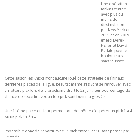
Une opération
tanking tentée
avec plus ou
moins de
dissimulation
par New York en
2015 et en 2019
(merci Derek
Fisher et David
Fizdale pour le
boulot) mais
sans réussite.
Cette saison les Knicks n’ont aucune joué cette stratégie de finir aux
dernières places de la ligue. Résultat même s’ils vont se retrouver avec
un lottery pick lors de la prochaine draft le 23 juin, leur pourcentage de
chance de repartir avec un top pick sont bien maigres 🙁
Une 11ème place qui leur permet tout de même d’espérer un pick 1 à 4
ou un pick 11 à 14.
Impossible donc de repartir avec un pick entre 5 et 10 sans passer par