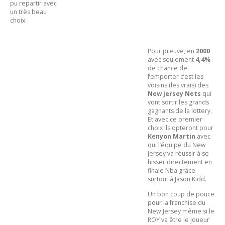
pu repartir avec
un très beau
choix.
Pour preuve, en
2000
avec seulement
4,4%
de chance de
l’emporter c’est les
voisins (les vrais) des
New jersey Nets
qui
vont sortir les grands
gagnants de la lottery.
Et avec ce premier
choix ils opteront pour
Kenyon Martin
avec
qui l’équipe du New
Jersey va réussir à se
hisser directement en
finale Nba grâce
surtout à Jason Kidd.
Un bon coup de pouce
pour la franchise du
New Jersey même si le
ROY va être le joueur