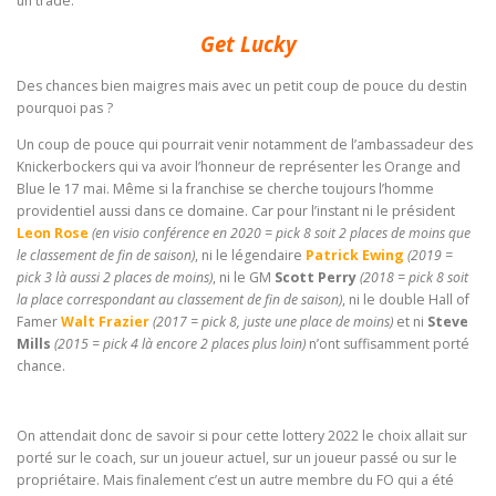
un trade.
Get Lucky
Des chances bien maigres mais avec un petit coup de pouce du destin
pourquoi pas ?
Un coup de pouce qui pourrait venir notamment de l’ambassadeur des
Knickerbockers qui va avoir l’honneur de représenter les Orange and
Blue le 17 mai. Même si la franchise se cherche toujours l’homme
providentiel aussi dans ce domaine. Car pour l’instant ni le président
Leon Rose
(en visio conférence en 2020 = pick 8 soit 2 places de moins que
le classement de fin de saison)
, ni le légendaire
Patrick Ewing
(2019 =
pick 3 là aussi 2 places de moins)
, ni le GM
Scott Perry
(2018 = pick 8 soit
la place correspondant au classement de fin de saison)
, ni le double Hall of
Famer
Walt Frazier
(2017 = pick 8, juste une place de moins)
et ni
Steve
Mills
(2015 = pick 4 là encore 2 places plus loin)
n’ont suffisamment porté
chance.
On attendait donc de savoir si pour cette lottery 2022 le choix allait sur
porté sur le coach, sur un joueur actuel, sur un joueur passé ou sur le
propriétaire. Mais finalement c’est un autre membre du FO qui a été