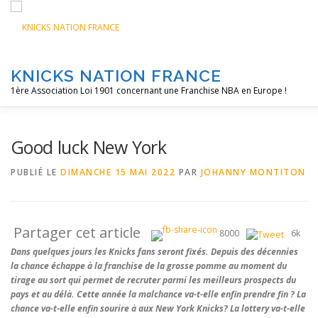
Aller
au
contenu
KNICKS NATION FRANCE
1ère Association Loi 1901 concernant une Franchise NBA en Europe !
ACCUEIL
NOS ACTIONS
BLOG
KNFTV
POD
Good luck New York
PUBLIÉ LE
DIMANCHE 15 MAI 2022
PAR
JOHANNY MONTITON
Partager cet article
8000
6k
Dans quelques jours les Knicks fans seront fixés. Depuis des décennies
la chance échappe à la franchise de la grosse pomme au moment du
tirage au sort qui permet de recruter parmi les meilleurs prospects du
pays et au délà. Cette année la malchance va-t-elle enfin prendre fin ? La
chance va-t-elle enfin sourire à aux New York Knicks? La lottery va-t-elle