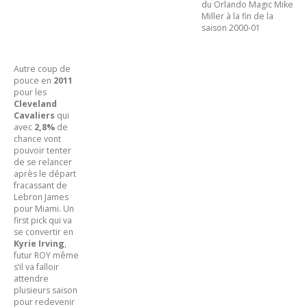
du Orlando Magic Mike
Miller à la fin de la
saison 2000-01
Autre coup de
pouce en
2011
pour les
Cleveland
Cavaliers
qui
avec
2,8%
de
chance vont
pouvoir tenter
de se relancer
après le départ
fracassant de
Lebron James
pour Miami. Un
first pick qui va
se convertir en
Kyrie Irving
,
futur ROY même
s’il va falloir
attendre
plusieurs saison
pour redevenir