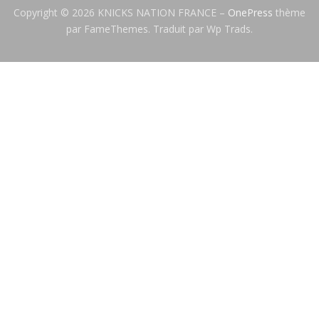
Copyright © 2026 KNICKS NATION FRANCE
–
OnePress
thème
par FameThemes. Traduit par Wp Trads.