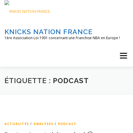
Aller
au
contenu
KNICKS NATION FRANCE
1ère Association Loi 1901 concernant une Franchise NBA en Europe !
Menu
ACCUEIL
NOS ACTIONS
BLOG
KNFTV
ÉTIQUETTE :
PODCAST
PODCAST
CONTACT
A PROPOS
ACTUALITÉS
/
ANALYSES
/
PODCAST