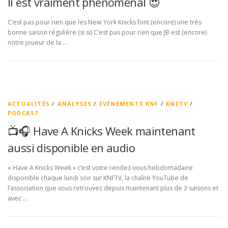
Il est vraiment phénoménal 😍
C’est pas pour rien que les New York Knicks font (encore) une très
bonne saison régulière (si si) C’est pas pour rien que JB est (encore)
notre joueur de la …
ACTUALITÉS
/
ANALYSES
/
EVÉNEMENTS KNF
/
KNFTV
/
PODCAST
📺🎧 Have A Knicks Week maintenant
aussi disponible en audio
« Have A Knicks Week » c’est votre rendez-vous hebdomadaire
disponible chaque lundi soir sur KNFTV, la chaîne YouTube de
l’association que vous retrouvez depuis maintenant plus de 3 saisons et
avec …