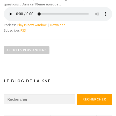
questions… Dans ce 18ème épisode …
Podcast:
Play in new window
|
Download
Subscribe:
RSS
N
a
ARTICLES PLUS ANCIENS
v
i
g
a
LE BLOG DE LA KNF
t
i
o
Rechercher :
n
d