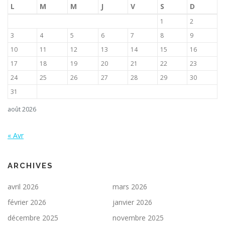
e
L
M
M
J
V
S
D
s
1
2
a
3
4
5
6
7
8
9
r
10
11
12
13
14
15
16
t
17
18
19
20
21
22
23
i
24
25
26
27
28
29
30
c
l
31
e
août 2026
s
« Avr
ARCHIVES
avril 2026
mars 2026
février 2026
janvier 2026
décembre 2025
novembre 2025