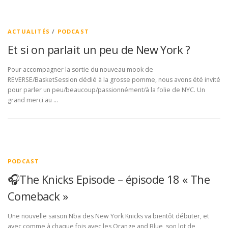
ACTUALITÉS
/
PODCAST
Et si on parlait un peu de New York ?
Pour accompagner la sortie du nouveau mook de
REVERSE/BasketSession dédié à la grosse pomme, nous avons été invité
pour parler un peu/beaucoup/passionnément/à la folie de NYC. Un
grand merci au …
PODCAST
🎧The Knicks Episode – épisode 18 « The
Comeback »
Une nouvelle saison Nba des New York Knicks va bientôt débuter, et
avec comme à chaque fois avec les Orange and Blue, son lot de