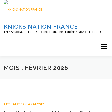
Aller
au
contenu
KNICKS NATION FRANCE
1ère Association Loi 1901 concernant une Franchise NBA en Europe !
Menu
ACCUEIL
NOS ACTIONS
BLOG
KNFTV
MOIS :
FÉVRIER 2026
PODCAST
CONTACT
A PROPOS
ACTUALITÉS
/
ANALYSES