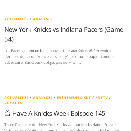
ACTUALITÉS
/
ANALYSES
New York Knicks vs Indiana Pacers (Game
54)
Les Pacers jouent un bien mauvais tour aux Knicks 😒 Recevoir les
derniers de la conférence chez soi, y’a pire sur le papier comme
adversaire. Back2back oblige, pas de Mitch …
ACTUALITÉS
/
ANALYSES
/
EVÉNEMENTS KNF
/
KNFTV
/
VOYAGES
📺 Have A Knicks Week Episode 145
Toute l’actualité des New York Knicks vue par Knicks Nation France.
Victoires ou défaites, rumeurs ou awards, blessures ou déclarations,