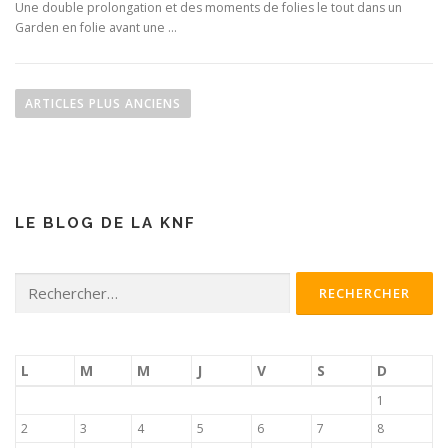
Une double prolongation et des moments de folies le tout dans un
Garden en folie avant une …
N
a
ARTICLES PLUS ANCIENS
v
i
g
a
LE BLOG DE LA KNF
t
i
o
Rechercher :
n
d
e
L
M
M
J
V
S
D
s
1
a
2
3
4
5
6
7
8
r