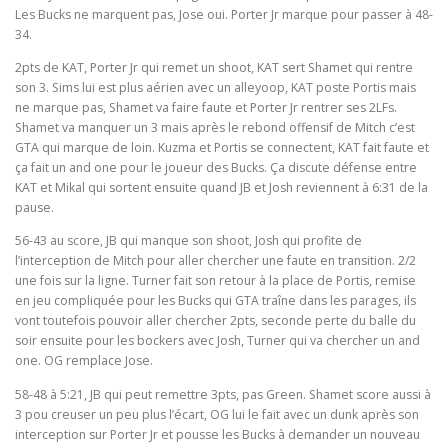
Les Bucks ne marquent pas, Jose oui. Porter Jr marque pour passer à 48-
34.
2pts de KAT, Porter Jr qui remet un shoot, KAT sert Shamet qui rentre
son 3. Sims lui est plus aérien avec un alleyoop, KAT poste Portis mais
ne marque pas, Shamet va faire faute et Porter Jr rentrer ses 2LFs.
Shamet va manquer un 3 mais après le rebond offensif de Mitch c’est
GTA qui marque de loin. Kuzma et Portis se connectent, KAT fait faute et
ça fait un and one pour le joueur des Bucks. Ça discute défense entre
KAT et Mikal qui sortent ensuite quand JB et Josh reviennent à 6:31 de la
pause.
56-43 au score, JB qui manque son shoot, Josh qui profite de
l’interception de Mitch pour aller chercher une faute en transition. 2/2
une fois sur la ligne. Turner fait son retour à la place de Portis, remise
en jeu compliquée pour les Bucks qui GTA traîne dans les parages, ils
vont toutefois pouvoir aller chercher 2pts, seconde perte du balle du
soir ensuite pour les bockers avec Josh, Turner qui va chercher un and
one. OG remplace Jose.
58-48 à 5:21, JB qui peut remettre 3pts, pas Green. Shamet score aussi à
3 pou creuser un peu plus l’écart, OG lui le fait avec un dunk après son
interception sur Porter Jr et pousse les Bucks à demander un nouveau