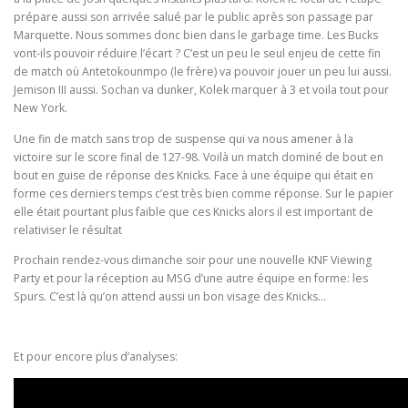
prépare aussi son arrivée salué par le public après son passage par
Marquette. Nous sommes donc bien dans le garbage time. Les Bucks
vont-ils pouvoir réduire l’écart ? C’est un peu le seul enjeu de cette fin
de match où Antetokounmpo (le frère) va pouvoir jouer un peu lui aussi.
Jemison III aussi. Sochan va dunker, Kolek marquer à 3 et voila tout pour
New York.
Une fin de match sans trop de suspense qui va nous amener à la
victoire sur le score final de 127-98. Voilà un match dominé de bout en
bout en guise de réponse des Knicks. Face à une équipe qui était en
forme ces derniers temps c’est très bien comme réponse. Sur le papier
elle était pourtant plus faible que ces Knicks alors il est important de
relativiser le résultat
Prochain rendez-vous dimanche soir pour une nouvelle KNF Viewing
Party et pour la réception au MSG d’une autre équipe en forme: les
Spurs. C’est là qu’on attend aussi un bon visage des Knicks…
Et pour encore plus d’analyses: