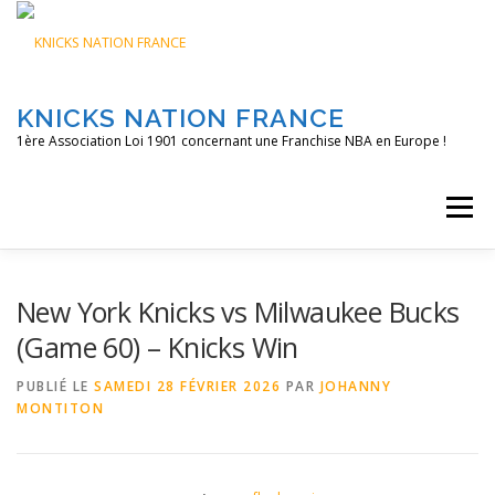
Aller
au
contenu
KNICKS NATION FRANCE
1ère Association Loi 1901 concernant une Franchise NBA en Europe !
Menu
ACCUEIL
NOS ACTIONS
BLOG
KNFTV
New York Knicks vs Milwaukee Bucks
(Game 60) – Knicks Win
PODCAST
CONTACT
A PROPOS
PUBLIÉ LE
SAMEDI 28 FÉVRIER 2026
PAR
JOHANNY
MONTITON