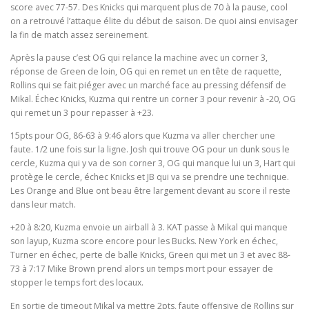
score avec 77-57. Des Knicks qui marquent plus de 70 à la pause, cool
on a retrouvé l’attaque élite du début de saison. De quoi ainsi envisager
la fin de match assez sereinement.
Après la pause c’est OG qui relance la machine avec un corner 3,
réponse de Green de loin, OG qui en remet un en tête de raquette,
Rollins qui se fait piéger avec un marché face au pressing défensif de
Mikal. Échec Knicks, Kuzma qui rentre un corner 3 pour revenir à -20, OG
qui remet un 3 pour repasser à +23.
15pts pour OG, 86-63 à 9:46 alors que Kuzma va aller chercher une
faute. 1/2 une fois sur la ligne. Josh qui trouve OG pour un dunk sous le
cercle, Kuzma qui y va de son corner 3, OG qui manque lui un 3, Hart qui
protège le cercle, échec Knicks et JB qui va se prendre une technique.
Les Orange and Blue ont beau être largement devant au score il reste
dans leur match.
+20 à 8:20, Kuzma envoie un airball à 3. KAT passe à Mikal qui manque
son layup, Kuzma score encore pour les Bucks. New York en échec,
Turner en échec, perte de balle Knicks, Green qui met un 3 et avec 88-
73 à 7:17 Mike Brown prend alors un temps mort pour essayer de
stopper le temps fort des locaux.
En sortie de timeout Mikal va mettre 2pts, faute offensive de Rollins sur