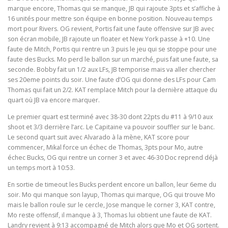
marque encore, Thomas qui se manque, JB qui rajoute 3pts et s’affiche à
16 unités pour mettre son équipe en bonne position. Nouveau temps
mort pour Rivers. OG revient, Portis fait une faute offensive sur JB avec
son écran mobile, JB rajoute un floater et New York passe à +10. Une
faute de Mitch, Portis qui rentre un 3 puis le jeu qui se stoppe pour une
faute des Bucks. Mo perd le ballon sur un marché, puis fait une faute, sa
seconde. Bobby fait un 1/2 aux LFs, JB temporise mais va aller chercher
ses 20eme points du soir. Une faute d’OG qui donne des LFs pour Cam
Thomas qui fait un 2/2. KAT remplace Mitch pour la dernière attaque du
quart où JB va encore marquer.
Le premier quart est terminé avec 38-30 dont 22pts du #11 à 9/10 aux
shoot et 3/3 derrière l’arc. Le Capitaine va pouvoir souffler sur le banc.
Le second quart suit avec Alvarado à la mène, KAT score pour
commencer, Mikal force un échec de Thomas, 3pts pour Mo, autre
échec Bucks, OG qui rentre un corner 3 et avec 46-30 Doc reprend déjà
un temps mort à 10:53.
En sortie de timeout les Bucks perdent encore un ballon, leur 6eme du
soir. Mo qui manque son layup, Thomas qui marque, OG qui trouve Mo
mais le ballon roule sur le cercle, Jose manque le corner 3, KAT contre,
Mo reste offensif, il manque à 3, Thomas lui obtient une faute de KAT.
Landry revient à 9:13 accompagné de Mitch alors que Mo et OG sortent.