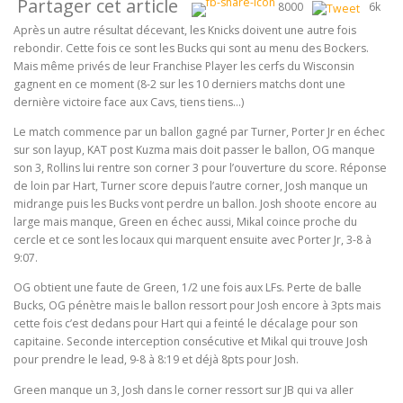
Partager cet article
8000
6k
Après un autre résultat décevant, les Knicks doivent une autre fois
rebondir. Cette fois ce sont les Bucks qui sont au menu des Bockers.
Mais même privés de leur Franchise Player les cerfs du Wisconsin
gagnent en ce moment (8-2 sur les 10 derniers matchs dont une
dernière victoire face aux Cavs, tiens tiens…)
Le match commence par un ballon gagné par Turner, Porter Jr en échec
sur son layup, KAT post Kuzma mais doit passer le ballon, OG manque
son 3, Rollins lui rentre son corner 3 pour l’ouverture du score. Réponse
de loin par Hart, Turner score depuis l’autre corner, Josh manque un
midrange puis les Bucks vont perdre un ballon. Josh shoote encore au
large mais manque, Green en échec aussi, Mikal coince proche du
cercle et ce sont les locaux qui marquent ensuite avec Porter Jr, 3-8 à
9:07.
OG obtient une faute de Green, 1/2 une fois aux LFs. Perte de balle
Bucks, OG pénètre mais le ballon ressort pour Josh encore à 3pts mais
cette fois c’est dedans pour Hart qui a feinté le décalage pour son
capitaine. Seconde interception consécutive et Mikal qui trouve Josh
pour prendre le lead, 9-8 à 8:19 et déjà 8pts pour Josh.
Green manque un 3, Josh dans le corner ressort sur JB qui va aller