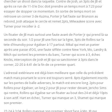
chercher un shoot dans la raquette. Contre de Josh, un 3pts de JB et
après ce run de 11-0 le Doc doit prendre un temps mort à 7:23 pour
essayer de stopper ce momentum. En sortie de temps mort on
retrouve un corner 3 de Kuzma, Porter Jr fait faute sur Brunson au
rebond, Josh attaque le cercle et remet 2pts, Milwaukee score avec
Turner pour recoller à -2.
Un floater de JB mais surtout une faute avant de Porter Jr qui prend là sa
seconde du soir. 1/2 pour JB une fois sur la ligne, 3pts de Rollins sur la
tete d’Anunoby pour égaliser à 17 partout. Mikal qui met un panier
après une passe d’OG, une faute sifflée contre New York, Mo, Landry &
Mitch qui sortent les premiers du banc, Turner qui score à 3, échec
Knicks, interception de Josh et JB qui va sanctionner à 3pts dans le
corner, 22-20 à 4:41 de la fin de ce premier quart.
L’adressé extérieure est déjà bien meilleure que celle du précédent
match mais pourtant le score est toujours serré. 8pts également inscrits
sur les pertes de balle adverses, le match est encore long. 2pts pour
Rollins pour égaliser, un long 2 pour JB pour rester devant, Jericho Sims
qui rentre, Rollins qui égalise sur un floater au bout des 24 et déjà 10pts
à son actif. Hart en échec, Turner qui manque un 3, Shamet qui marque
son premier.
27-24 à 3:04, Rollins manque son premier shoot face à Mo, JB qui