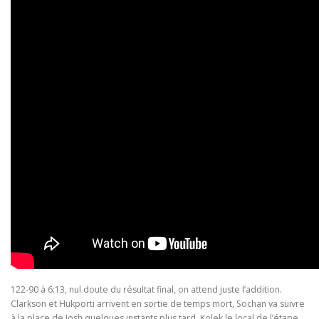
122-90 à 6:13, nul doute du résultat final, on attend juste l’addition.
Clarkson et Hukporti arrivent en sortie de temps mort, Sochan va suivre
à la place de Josh quelques instants plus tard. Kolek le local de l’étape