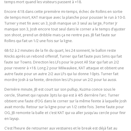
temps mort quand les visiteurs passent à +18.
Encore 4:18 dans cette première mi-temps, échec de Rollins en sortie
de temps mort, KAT marque avec la planche pour pousser le run à 10-0.
Turner y met fin avec un 3, Josh manque un 3 seul au large, Porter Jr
manque son 3, Josh encore tout seul dans le corner a le temps d’ajuster
son shoot, prend un dribble mais ça ne rentre pas. JB fait faute sur
Rollins qui fait un 1/2 une fois sur la ligne.
68-52 à 2 minutes de la fin du quart, les 24 sonnent, le ballon reste
Knicks après un rebond offensif, Turner qui fait faute puis Sims qui fait
faute sur Towns. Direction les LFs pour le pivot All Star qui fait un 2/2
pour revenir à +18. Long 2 pour Milwaukee, KAT attaque et obtient une
autre faute pour un autre 2/2 aux LFs qui lui donne 10pts. Turner fait
mordre Josh à sa feinte, direction les LFs pour un 2/2 pour lui aussi.
Dernière minute, JB est court sur son pullup, Kuzma coince sous le
cercle, Shamet qui rajoute 3pts lui qui est à 4/5 derrière l’arc. Turner
obtient une faute d’OG dans le corner sur la même feinte à laquelle Josh
avait mordu. Retour sur la ligne pour un 1/2 cette fois. 3eme faute pour
OG, JB remonte la balle et c’est KAT qui va aller jusqu’au cercle pour finir
en layup.
C’est l’heure de retourner aux vestiaires et le break est déjà fait au