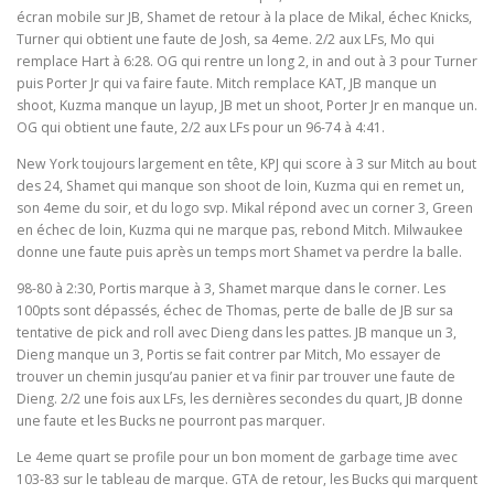
écran mobile sur JB, Shamet de retour à la place de Mikal, échec Knicks,
Turner qui obtient une faute de Josh, sa 4eme. 2/2 aux LFs, Mo qui
remplace Hart à 6:28. OG qui rentre un long 2, in and out à 3 pour Turner
puis Porter Jr qui va faire faute. Mitch remplace KAT, JB manque un
shoot, Kuzma manque un layup, JB met un shoot, Porter Jr en manque un.
OG qui obtient une faute, 2/2 aux LFs pour un 96-74 à 4:41.
New York toujours largement en tête, KPJ qui score à 3 sur Mitch au bout
des 24, Shamet qui manque son shoot de loin, Kuzma qui en remet un,
son 4eme du soir, et du logo svp. Mikal répond avec un corner 3, Green
en échec de loin, Kuzma qui ne marque pas, rebond Mitch. Milwaukee
donne une faute puis après un temps mort Shamet va perdre la balle.
98-80 à 2:30, Portis marque à 3, Shamet marque dans le corner. Les
100pts sont dépassés, échec de Thomas, perte de balle de JB sur sa
tentative de pick and roll avec Dieng dans les pattes. JB manque un 3,
Dieng manque un 3, Portis se fait contrer par Mitch, Mo essayer de
trouver un chemin jusqu’au panier et va finir par trouver une faute de
Dieng. 2/2 une fois aux LFs, les dernières secondes du quart, JB donne
une faute et les Bucks ne pourront pas marquer.
Le 4eme quart se profile pour un bon moment de garbage time avec
103-83 sur le tableau de marque. GTA de retour, les Bucks qui marquent