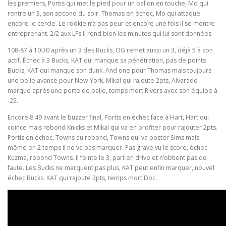
les premiers, Portis qui met le pied pour un ballon en touche, Mo qui
rentre un 3, son second du soir. Thomas en échec, Mo qui attaque
encore le cercle. Le rookie n’a pas peur et encore une fois il se montre
entreprenant. 2/2 aux LFs il rend bien les minutes qui lui sont données.
108-87 à 10:30 après un 3 des Bucks, OG remet aussi un 3, déjà 5 à son
actif. Échec à 3 Bucks, KAT qui manque sa pénétration, pas de points
Bucks, KAT qui manque son dunk. And one pour Thomas mais toujours
une belle avance pour New York. Mikal qui rajoute 2pts, Alvarado
marque après une perte de balle, temps mort Rivers avec son équipe à
-25.
Encore 8:49 avant le buzzer final, Portis en échec face à Hart, Hart qui
coince mais rebond Knicks et Mikal qui va en profiter pour rajouter 2pts.
Portis en échec, Towns au rebond, Towns qui va poster Sims mais
même en 2 temps il ne va pas marquer. Pas grave vu le score, échec
Kuzma, rebond Towns. Il feinte le 3, part en drive et n’obtient pas de
faute. Les Bucks ne marquent pas plus, KAT peut enfin marquer, nouvel
échec Bucks, KAT qui rajoute 3pts, temps mort Doc.