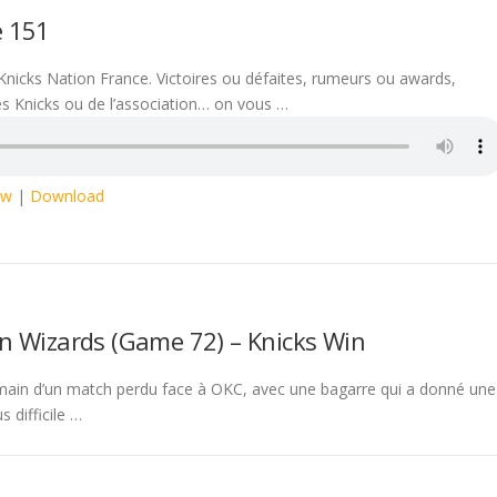
e 151
Knicks Nation France. Victoires ou défaites, rumeurs ou awards,
des Knicks ou de l’association… on vous …
ow
|
Download
n Wizards (Game 72) – Knicks Win
main d’un match perdu face à OKC, avec une bagarre qui a donné une
 difficile …