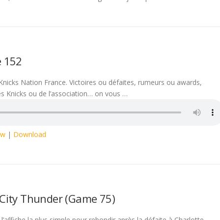
e 152
Knicks Nation France. Victoires ou défaites, rumeurs ou awards,
des Knicks ou de l’association… on vous …
ow
|
Download
City Thunder (Game 75)
’affiche la plus simple pour rebondir après la défaite à Charlotte.