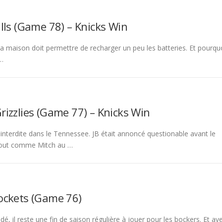
lls (Game 78) – Knicks Win
à la maison doit permettre de recharger un peu les batteries. Et pourqu
 …
izzlies (Game 77) – Knicks Win
 interdite dans le Tennessee. JB était annoncé questionable avant le
 tout comme Mitch au …
ockets (Game 76)
idé, il reste une fin de saison régulière à jouer pour les bockers. Et av