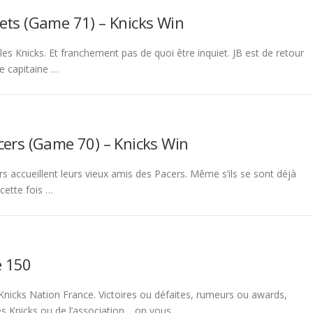
ets (Game 71) – Knicks Win
les Knicks. Et franchement pas de quoi être inquiet. JB est de retour
le capitaine …
cers (Game 70) – Knicks Win
rs accueillent leurs vieux amis des Pacers. Même s’ils se sont déjà
 cette fois …
e 150
Knicks Nation France. Victoires ou défaites, rumeurs ou awards,
des Knicks ou de l’association… on vous …