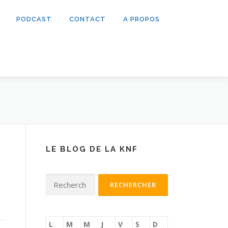
PODCAST
CONTACT
A PROPOS
LE BLOG DE LA KNF
Rechercher :
L
M
M
J
V
S
D