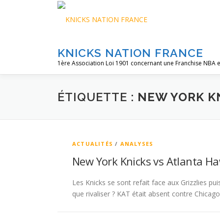
Aller
au
contenu
KNICKS NATION FRANCE
1ère Association Loi 1901 concernant une Franchise NBA e
ÉTIQUETTE :
NEW YORK K
ACTUALITÉS
/
ANALYSES
New York Knicks vs Atlanta H
Les Knicks se sont refait face aux Grizzlies pui
que rivaliser ? KAT était absent contre Chicago,