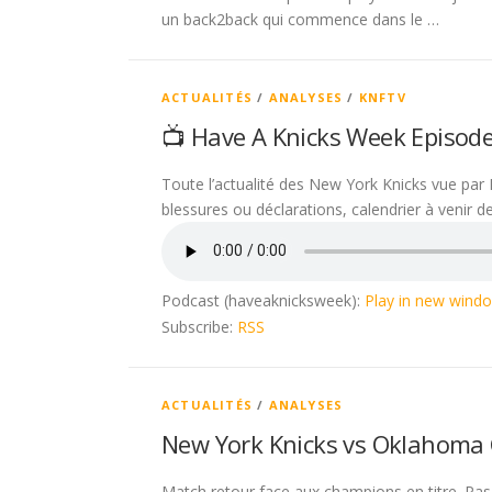
un back2back qui commence dans le …
ACTUALITÉS
/
ANALYSES
/
KNFTV
📺 Have A Knicks Week Episod
Toute l’actualité des New York Knicks vue par 
blessures ou déclarations, calendrier à venir 
Podcast (haveaknicksweek):
Play in new wind
Subscribe:
RSS
ACTUALITÉS
/
ANALYSES
New York Knicks vs Oklahoma 
Match retour face aux champions en titre. Pas l