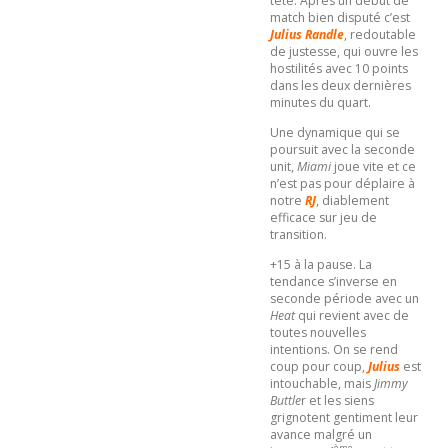
tête. Après un début de
match bien disputé c’est
Julius Randle
, redoutable
de justesse, qui ouvre les
hostilités avec 10 points
dans les deux dernières
minutes du quart.
Une dynamique qui se
poursuit avec la seconde
unit,
Miami
joue vite et ce
n’est pas pour déplaire à
notre
RJ
, diablement
efficace sur jeu de
transition.
+15 à la pause. La
tendance s’inverse en
seconde période avec un
Heat
qui revient avec de
toutes nouvelles
intentions. On se rend
coup pour coup,
Julius
est
intouchable, mais
Jimmy
Buttle
r et les siens
grignotent gentiment leur
avance malgré un
ème