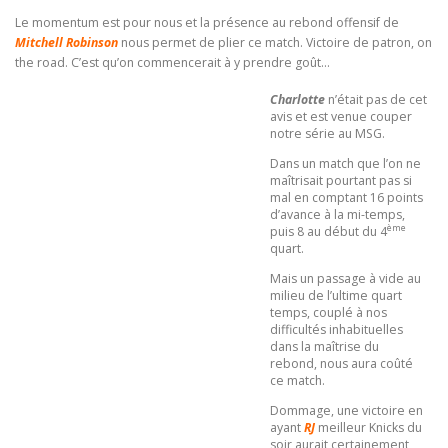
Le momentum est pour nous et la présence au rebond offensif de
Mitchell Robinson
nous permet de plier ce match. Victoire de patron, on
the road. C’est qu’on commencerait à y prendre goût…
Charlotte
n’était pas de cet
avis et est venue couper
notre série au MSG.
Dans un match que l’on ne
maîtrisait pourtant pas si
mal en comptant 16 points
d’avance à la mi-temps,
ème
puis 8 au début du 4
quart.
Mais un passage à vide au
milieu de l’ultime quart
temps, couplé à nos
difficultés inhabituelles
dans la maîtrise du
rebond, nous aura coûté
ce match.
Dommage, une victoire en
ayant
RJ
meilleur Knicks du
soir aurait certainement