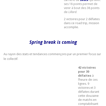
ses 18 points permet de
venir à bout des 38 points
de
Lillard
.
2 victoires pour 2 défaites
dans ce road trip, mission
accomplie.
Spring break is coming
Au rayon des stats et tendances commençons par un premier focus sur
le collectif.
42 victoires
pour 30
défaites
à
l’heure de ces
lignes. 9
victoires et 3
défaites durant
cette douzaine
de matchs en
comptabilisant