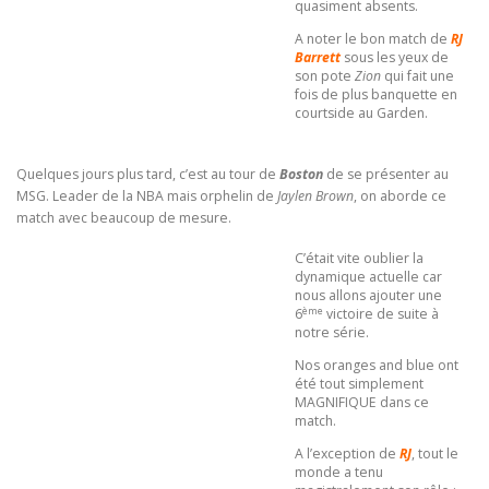
quasiment absents.
A noter le bon match de
RJ
Barrett
sous les yeux de
son pote
Zion
qui fait une
fois de plus banquette en
courtside au Garden.
Quelques jours plus tard, c’est au tour de
Boston
de se présenter au
MSG. Leader de la NBA mais orphelin de
Jaylen Brown
, on aborde ce
match avec beaucoup de mesure.
C’était vite oublier la
dynamique actuelle car
nous allons ajouter une
ème
6
victoire de suite à
notre série.
Nos oranges and blue ont
été tout simplement
MAGNIFIQUE dans ce
match.
A l’exception de
RJ
, tout le
monde a tenu