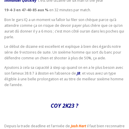
Immanuel Quickley
c’est une dizaine de six man of the year
19-4-3 en 47-40-85 aux %
en 32 minutes par match.
Bon le gars IQ a un moment va falloir lui filer son chèque parce qu’à
attendre comme ça on risque de devoir payer plus chère que ce qu’on
aurait dû donner il y a 6 mois ; c’est mon côté oursin dans les poches qui
parle.
Le début de dizaine est excellent et explique à bien des égards notre
série de 9 victoires de suite. Un sixième homme qui sort du banc pour
défendre comme un chien et shooter à plus de 50%, ça aide.
Ajoutons à cela sa capacité à step up quand on en a le plus besoin avec
son fameux 38 8 7 à
Boston
en l’absence de
JB
, et vous avez un type
éligible à une belle prolongation et au titre de meilleur sixième homme
de l’année.
COY 2K23 ?
Depuis la trade deadline et l’arrivée de
Josh Hart
il faut bien reconnaitre