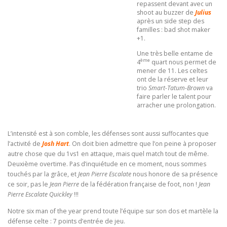
repassent devant avec un
shoot au buzzer de
Julius
après un side step des
familles : bad shot maker
+1.
Une très belle entame de
ème
4
quart nous permet de
mener de 11. Les celtes
ont de la réserve et leur
trio
Smart-Tatum-Brown
va
faire parler le talent pour
arracher une prolongation.
L’intensité est à son comble, les défenses sont aussi suffocantes que
l’activité de
Josh Hart
. On doit bien admettre que l’on peine à proposer
autre chose que du 1vs1 en attaque, mais quel match tout de même.
Deuxième overtime. Pas d’inquiétude en ce moment, nous sommes
touchés par la grâce, et
Jean Pierre Escalate
nous honore de sa présence
ce soir, pas le
Jean Pierre
de la fédération française de foot, non !
Jean
Pierre Escalate Quickley
!!!
Notre six man of the year prend toute l’équipe sur son dos et martèle la
défense celte : 7 points d’entrée de jeu.