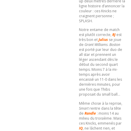
up deux mètres derrière la
ligne histoire d’annoncer la
couleur : ces Knicks ne
craignent personne ;
SPLASH.
Notre entame de match
est plutôt correcte,
RJ
est
très bon et
Julius
se joue
de
Grant Williams
.
Boston
est porté par leur duo de
all star et prennent un
léger ascendant dès le
début du second quart
temps. Moins 7 à la mi-
temps après avoir
encaissé un 11-0 dans les
dernières minutes, pour
une fois que Thibs
proposait du small ball…
Même chose à la reprise,
Smart
rentre dans la tête
de
Randle
: moins 14 au
milieu du troisième. Mais
ces Knicks, emmenés par
IQ
, ne lâchent rien, et