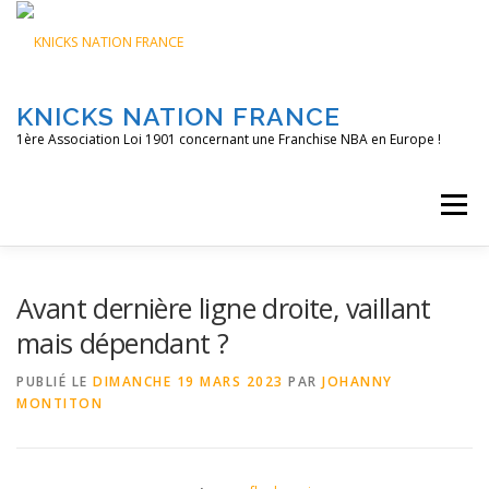
Aller
au
contenu
KNICKS NATION FRANCE
1ère Association Loi 1901 concernant une Franchise NBA en Europe !
Menu
ACCUEIL
NOS ACTIONS
BLOG
KNFTV
Avant dernière ligne droite, vaillant
mais dépendant ?
PODCAST
CONTACT
A PROPOS
PUBLIÉ LE
DIMANCHE 19 MARS 2023
PAR
JOHANNY
MONTITON