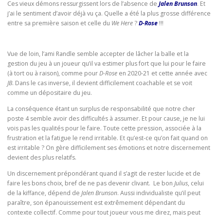
Ces vieux démons ressurgissent lors de l’absence de
Jalen Brunson
. Et
j’ai le sentiment d’avoir déjà vu ça. Quelle a été la plus grosse différence
entre sa première saison et celle du
We Here
?
D-Rose
!!!
Vue de loin, l’ami Randle semble accepter de lâcher la balle et la
gestion du jeu à un joueur qu’il va estimer plus fort que lui pour le faire
(à tort ou à raison), comme pour
D-Rose
en 2020-21 et cette année avec
JB
. Dans le cas inverse, il devient difficilement coachable et se voit
comme un dépositaire du jeu.
La conséquence étant un surplus de responsabilité que notre cher
poste 4 semble avoir des difficultés à assumer. Et pour cause, je ne lui
vois pas les qualités pour le faire. Toute cette pression, associée à la
frustration et la fatigue le rend irritable. Et qu’est-ce qu’on fait quand on
est irritable ? On gère difficilement ses émotions et notre discernement
devient des plus relatifs.
Un discernement prépondérant quand il s’agit de rester lucide et de
faire les bons choix, bref de ne pas devenir clivant. Le bon
Julius
, celui
de la kiffance, dépend de
Jalen Brunson
. Aussi individualiste qu’il peut
paraître, son épanouissement est extrêmement dépendant du
contexte collectif. Comme pour tout joueur vous me direz, mais peut