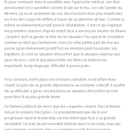
Et pour continuer dans le parallèle avec l’approche médical, son état
émotionnel est à surveiller comme le lait sur le feu. Lors de l’année du
We Here
, j’ai eu le sentiment de voir des réactions bien plus manifestes
vis-à-vis des coups de sifflets à l’issue de sa sélection all star. Comme si,
même un événement positif peut le déstabiliser. C’est ce qui explique
ma première réaction d’après match face à son buzzer beater de Miami
: j’espère qu’il va garder la tête sur les épaules. Pas que je le considère
comme un idiot qui s’enflamme, mais j’ai cette petite part de moi qui
pense qu’un évènement positif fort en émotion peut bousculer son
équilibre. Et c’est en situation d’inconfort que la situation explose aux
yeux de tous, c’est là que Julius hotte ces filtres et extériorise :
impulsivité, body language, difficulté à joueur juste…
Pour conclure, notre Julius est un bourru sensible, il est kiffant mais
clivant. En plus de sa grande dépendance au contexte collectif, il souffre
de sa difficulté à gérer ses émotions en situation d’inconfort et c’est
peut-être là sa plus grande limite.
Ce fameux plafond de verre que les « experts » voient chez le Knicks,
moi je le ressens chez Julius. Ce pressentiment que de le voir
progresser dans le leadership est très théorique face à sa grande
sensibilité. Un trait de personnalité lambda dans la vie civile, mais qui
peut devenir une limite dans un contexte sportif de haut niveau.