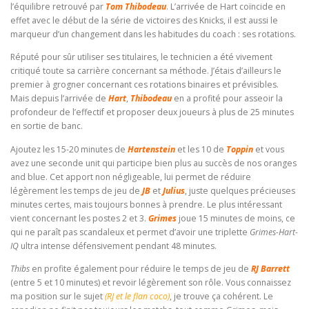
l’équilibre retrouvé par
Tom Thibodeau
. L’arrivée de Hart coïncide en
effet avec le début de la série de victoires des Knicks, il est aussi le
marqueur d’un changement dans les habitudes du coach : ses rotations.
Réputé pour sûr utiliser ses titulaires, le technicien a été vivement
critiqué toute sa carrière concernant sa méthode. J’étais d’ailleurs le
premier à grogner concernant ces rotations binaires et prévisibles.
Mais depuis l’arrivée de
Hart
,
Thibodeau
en a profité pour asseoir la
profondeur de l’effectif et proposer deux joueurs à plus de 25 minutes
en sortie de banc.
Ajoutez les 15-20 minutes de
Hartenstein
et les 10 de
Toppin
et vous
avez une seconde unit qui participe bien plus au succès de nos oranges
and blue. Cet apport non négligeable, lui permet de réduire
légèrement les temps de jeu de
JB
et
Julius
, juste quelques précieuses
minutes certes, mais toujours bonnes à prendre. Le plus intéressant
vient concernant les postes 2 et 3.
Grimes
joue 15 minutes de moins, ce
qui ne paraît pas scandaleux et permet d’avoir une triplette
Grimes-Hart-
IQ
ultra intense défensivement pendant 48 minutes.
Thibs
en profite également pour réduire le temps de jeu de
RJ Barrett
(entre 5 et 10 minutes) et revoir légèrement son rôle. Vous connaissez
ma position sur le sujet
(RJ et le flan coco)
, je trouve ça cohérent. Le