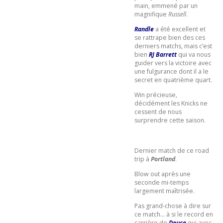
main, emmené par un
magnifique
Russell
.
Randle
a été excellent et
se rattrape bien des ces
derniers matchs, mais c’est
bien
RJ Barrett
qui va nous
guider vers la victoire avec
une fulgurance dont il a le
secret en quatrième quart.
Win précieuse,
décidément les Knicks ne
cessent de nous
surprendre cette saison.
Dernier match de ce road
trip à
Portland
.
Blow out après une
seconde mi-temps
largement maîtrisée.
Pas grand-chose à dire sur
ce match… à si le record en
carrière de
Deuce
qui avec