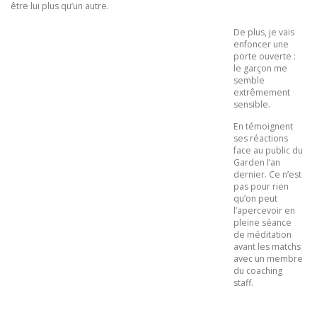
être lui plus qu’un autre.
De plus, je vais
enfoncer une
porte ouverte :
le garçon me
semble
extrêmement
sensible.
En témoignent
ses réactions
face au public du
Garden l’an
dernier. Ce n’est
pas pour rien
qu’on peut
l’apercevoir en
pleine séance
de méditation
avant les matchs
avec un membre
du coaching
staff.