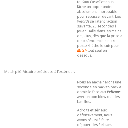
tel
Sam Cassell
et nous
lâche un upper under
absolument improbable
pour repasser devant. Les
Wizards
se ratent l’action
suivante, 25 secondes à
jouer. Balle dans les mains
de Julius, dès que la prise a
deux s’enclenche, notre
poste 4 lâche le cuir pour
Mitch
tout seul en
dessous.
Match plié. Victoire précieuse à l’extérieur.
Nous en enchainerons une
seconde en back to back à
domicile face aux
Pelicans
avec un bon blow out des
familles.
Adroits et sérieux
défensivement, nous
avons réussi à faire
déjouer des Pelicans