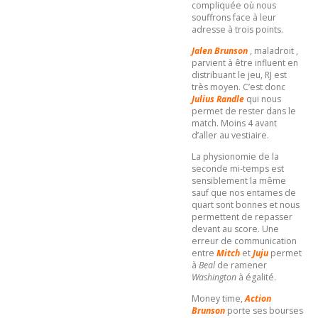
compliquée où nous
souffrons face à leur
adresse à trois points.
Jalen Brunson
, maladroit ,
parvient à être influent en
distribuant le jeu, RJ est
très moyen. C’est donc
Julius Randle
qui nous
permet de rester dans le
match. Moins 4 avant
d’aller au vestiaire.
La physionomie de la
seconde mi-temps est
sensiblement la même
sauf que nos entames de
quart sont bonnes et nous
permettent de repasser
devant au score. Une
erreur de communication
entre
Mitch
et
Juju
permet
à
Beal
de ramener
Washington
à égalité.
Money time,
Action
Brunson
porte ses bourses