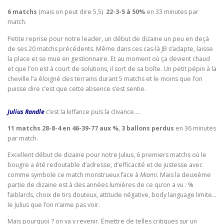
6 matchs
(mais on peut dire 5,5)
22-3-5 à 50%
en 33 minutes par
match.
Petite reprise pour notre leader, un début de dizaine un peu en deçà
de ses 20 matchs précédents. Même dans ces cas-là JB s’adapte, laisse
la place et se mue en gestionnaire. Et au moment où ça devient chaud
et que l’on est à court de solutions, il sort de sa boîte. Un petit pépin à la
cheville l’a éloigné des terrains durant 5 matchs et le moins que l’on
puisse dire c’est que cette absence s’est sentie.
Julius Randle
c’est la kiffance puis la clivance….
11 matchs
28-8-4 en 46-39-77 aux %
,
3 ballons perdus
en 36 minutes
par match.
Excellent début de dizaine pour notre Julius, 6 premiers matchs où le
bougre a été redoutable d’adresse, d’efficacité et de justesse avec
comme symbole ce match monstrueux face à
Miami
. Mais la deuxième
partie de dizaine est à des années lumières de ce qu’on a vu : %
faiblards, choix de tirs douteux, attitude négative, body language limite…
le Julius que l’on n’aime pas voir.
Mais pourquoi ? on va y revenir. Émettre de telles critiques sur un