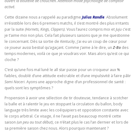
ouvert la bouteille de chouchen. Attention mode psychologie de comptoir
activé.
Cette dizaine nous a rappelé au paradigme
Julius Randle
. Absolument
irrésistible lors des 6 premiers matchs, il s’est montré des plus irritants
par la suite
(Hornets, Kings, Clippers)
. Vous l’aurez compris moi et
Juju
c’est
je t’aime moi non plus. Cela fait plusieurs saisons que je me questionne
le concernant. Dès sa sortie de
Kentucky
, j’ai eu un coup de cœur pour
ce joueur aussi bestial qu’agaçant. Comme j’aime à le dire, un
Z-Bo
des
temps modernes, voilà ce que je voudrais voir. Mais alors qu’est ce qui
cloche ?
C’est qu’une fois mal luné le all star passe pour un croqueur aux %
faibles, doublé d’une attitude exécrable et d’une impulsivité à faire pâlir
Sami Naceri
. Ayons une approche digne d’un professionnel de santé :
quels sont les symptômes ?
Propension à avoir une sélection de tir douteuse, tendance à scotcher
la balle et à ralentir le jeu en stoppant la circulation du ballon, body
language très limite avec les coéquipiers et opposition constante avec
le corps arbitral. Ce visage, il ne l’avait pas beaucoup montré cette
saison
(un peu au tout début)
, ce n’était plus le cas l’an dernier et lors de
sa première saison chez nous. Alors pourquoi maintenant ?