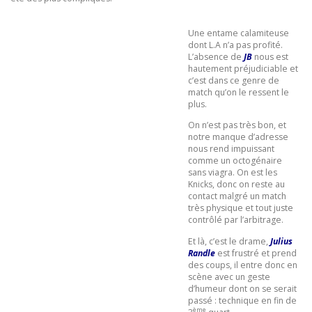
Une entame calamiteuse
dont L.A n’a pas profité.
L’absence de
JB
nous est
hautement préjudiciable et
c’est dans ce genre de
match qu’on le ressent le
plus.
On n’est pas très bon, et
notre manque d’adresse
nous rend impuissant
comme un octogénaire
sans viagra. On est les
Knicks, donc on reste au
contact malgré un match
très physique et tout juste
contrôlé par l’arbitrage.
Et là, c’est le drame,
Julius
Randle
est frustré et prend
des coups, il entre donc en
scène avec un geste
d’humeur dont on se serait
passé : technique en fin de
ème