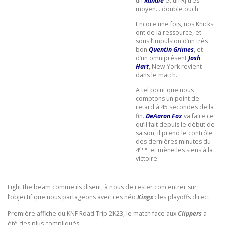
un
Randle
et un RJ très
moyen… double ouch.
Encore une fois, nos Knicks
ont de la ressource, et
sous l’impulsion d’un très
bon
Quentin Grimes
, et
d’un omniprésent
Josh
Hart
, New York revient
dans le match.
A tel point que nous
comptons un point de
retard à 45 secondes de la
fin.
DeAaron Fox
va faire ce
qu’il fait depuis le début de
saison, il prend le contrôle
des dernières minutes du
ème
4
et mène les siens à la
victoire.
Light the beam comme ils disent, à nous de rester concentrer sur
l’objectif que nous partageons avec ces néo
Kings
: les playoffs direct.
Première affiche du KNF Road Trip 2K23, le match face aux
Clippers
a
été des plus compliqués.