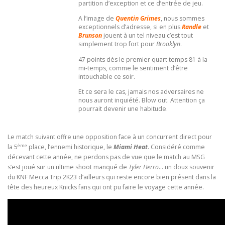
partition d’exception et ce d’entrée de jeu.
A l’image de
Quentin Grimes
, nous sommes
exceptionnels d’adresse, si en plus
Randle
et
Brunson
jouent à un tel niveau c’est tout
simplement trop fort pour
Brooklyn
.
47 points dès le premier quart temps 81 à la
mi-temps, comme le sentiment d’être
intouchable ce soir.
Et ce sera le cas, jamais nos adversaires ne
nous auront inquiété. Blow out. Attention ça
pourrait devenir une habitude.
Le match suivant offre une opposition face à un concurrent direct pour
ème
la 5
place, l’ennemi historique, le
Miami Heat
. Considéré comme
décevant cette année, ne perdons pas de vue que le match au MSG
s’est joué sur un ultime shoot manqué de
Tyler Herro
… un doux souvenir
du KNF Mecca Trip 2K23 d’ailleurs qui reste encore bien présent dans la
tête des heureux Knicks fans qui ont pu faire le voyage cette année.