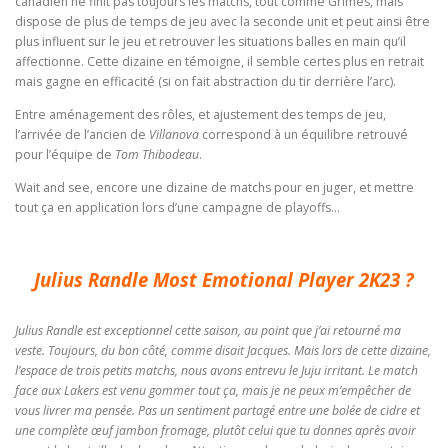
canadien ne finit pas toujours les matchs, tout comme Grimes, mais
dispose de plus de temps de jeu avec la seconde unit et peut ainsi être
plus influent sur le jeu et retrouver les situations balles en main qu’il
affectionne. Cette dizaine en témoigne, il semble certes plus en retrait
mais gagne en efficacité (si on fait abstraction du tir derrière l’arc).
Entre aménagement des rôles, et ajustement des temps de jeu,
l’arrivée de l’ancien de
Villanova
correspond à un équilibre retrouvé
pour l’équipe de
Tom Thibodeau
.
Wait and see, encore une dizaine de matchs pour en juger, et mettre
tout ça en application lors d’une campagne de playoffs…
Julius Randle Most Emotional Player 2K23 ?
Julius Randle est exceptionnel cette saison, au point que j’ai retourné ma
veste. Toujours, du bon côté, comme disait Jacques. Mais lors de cette dizaine,
l’espace de trois petits matchs, nous avons entrevu le Juju irritant. Le match
face aux Lakers est venu gommer tout ça, mais je ne peux m’empêcher de
vous livrer ma pensée. Pas un sentiment partagé entre une bolée de cidre et
une complète œuf jambon fromage, plutôt celui que tu donnes après avoir