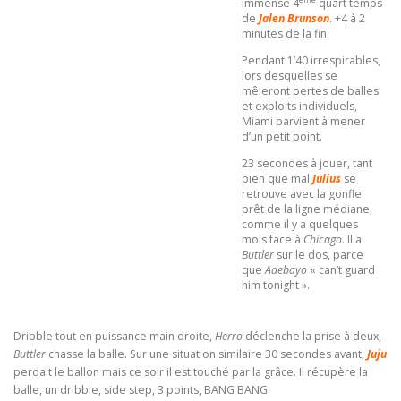
immense 4
quart temps
de
Jalen Brunson
. +4 à 2
minutes de la fin.
Pendant 1’40 irrespirables,
lors desquelles se
mêleront pertes de balles
et exploits individuels,
Miami parvient à mener
d’un petit point.
23 secondes à jouer, tant
bien que mal
Julius
se
retrouve avec la gonfle
prêt de la ligne médiane,
comme il y a quelques
mois face à
Chicago
. Il a
Buttler
sur le dos, parce
que
Adebayo
« can’t guard
him tonight ».
Dribble tout en puissance main droite,
Herro
déclenche la prise à deux,
Buttler
chasse la balle. Sur une situation similaire 30 secondes avant,
Juju
perdait le ballon mais ce soir il est touché par la grâce. Il récupère la
balle, un dribble, side step, 3 points, BANG BANG.