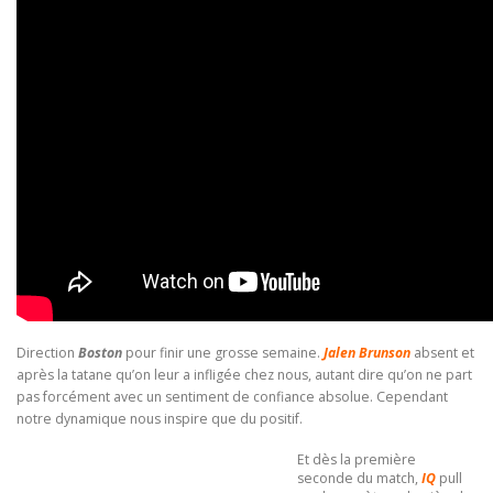
Direction
Boston
pour finir une grosse semaine.
Jalen Brunson
absent et
après la tatane qu’on leur a infligée chez nous, autant dire qu’on ne part
pas forcément avec un sentiment de confiance absolue. Cependant
notre dynamique nous inspire que du positif.
Et dès la première
seconde du match,
IQ
pull