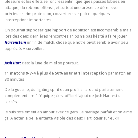
blessure et les effets se font ressentir : quelques passes lobées en
attaque, du rebond offensif, et surtout une présence défensive
précieuse : rim protection, couverture sur pick et quelques
interceptions importantes.
On pourrait supposer que l’apport de Robinson est incomparable mais
lors des deux dernières rencontres Thibs n’a pas hésité à faire jouer
Hartenstein
en fin de match, chose que notre pivot semble avoir peu
apprécié. A surveiller…
Josh Hart
c’est la lune de miel se poursuit.
11 matchs 9-7-4 à plus de 50%
au tir et
1 interception
par match en
30 minutes
De la gouaille, du fighting spirit et un profil all around parfaitement
complémentaire à l’équipe ; c’est officiel l’ajout de Josh Hart est un
succès.
Je suis totalement en amour avec ce gars. Le mariage parfait et on aime
ça. A noter la belle entente visible des deux Hart, cœur sur eux !!