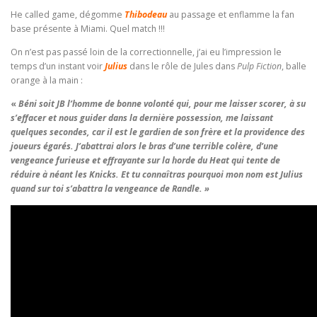
He called game, dégomme
Thibodeau
au passage et enflamme la fan
base présente à Miami. Quel match !!!
On n’est pas passé loin de la correctionnelle, j’ai eu l’impression le
temps d’un instant voir
Julius
dans le rôle de Jules dans
Pulp Fiction
, balle
orange à la main :
«
Béni soit JB l’homme de bonne volonté qui, pour me laisser scorer, à su
s’effacer et nous guider dans la dernière possession, me laissant
quelques secondes, car il est le gardien de son frère et la providence des
joueurs égarés. J’abattrai alors le bras d’une terrible colère, d’une
vengeance furieuse et effrayante sur la horde du Heat qui tente de
réduire à néant les Knicks. Et tu connaîtras pourquoi mon nom est Julius
quand sur toi s’abattra la vengeance de Randle. »