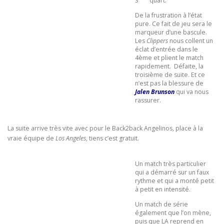
3
quart.
De la frustration à l’état
pure. Ce fait de jeu sera le
marqueur d’une bascule.
Les
Clippers
nous collent un
éclat d’entrée dans le
4ème et plient le match
rapidement. Défaite, la
troisième de suite. Et ce
n’est pas la blessure de
Jalen Brunson
qui va nous
rassurer.
La suite arrive très vite avec pour le Back2back Angelinos, place à la
vraie équipe de
Los Angeles
, tiens c’est gratuit.
Un match très particulier
qui a démarré sur un faux
rythme et qui a monté petit
à petit en intensité.
Un match de série
également que l’on mène,
puis que LA reprend en