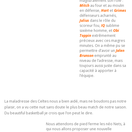
magistralement son rôle :
Mitch
au four et au moulin
en défense,
Hart
et
Grimes
défenseurs acharnés,
Julius
dans le rôle du
scoreur fou,
IQ
sublime
sixième homme, et
Obi
Toppin
extrêmement
précieux avec ces maigres
minutes. On a même pu se
permettre d’avoir un
Jalen
Brunson
emprunté au
niveau de l’adresse, mais
toujours aussi juste dans sa
capacité à apporter à
l’équipe.
La maladresse des Celtes nous a bien aidé, mais ne boudons pas notre
plaisir, on a vu cette nuit sans doute le plus beau match de notre saison.
Du beautiful basketball je crois que l’on peut le dire.
Nous attendons de pied ferme les néo Nets, à
qui nous allons proposer une nouvelle