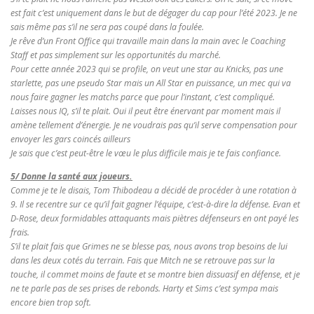
est fait c’est uniquement dans le but de dégager du cap pour l’été 2023. Je ne
sais même pas s’il ne sera pas coupé dans la foulée.
Je rêve d’un Front Office qui travaille main dans la main avec le Coaching
Staff et pas simplement sur les opportunités du marché.
Pour cette année 2023 qui se profile, on veut une star au Knicks, pas une
starlette, pas une pseudo Star mais un All Star en puissance, un mec qui va
nous faire gagner les matchs parce que pour l’instant, c’est compliqué.
Laisses nous IQ, s’il te plait. Oui il peut être énervant par moment mais il
amène tellement d’énergie. Je ne voudrais pas qu’il serve compensation pour
envoyer les gars coincés ailleurs
Je sais que c’est peut-être le vœu le plus difficile mais je te fais confiance.
5/ Donne la santé aux joueurs.
Comme je te le disais, Tom Thibodeau a décidé de procéder à une rotation à
9. Il se recentre sur ce qu’il fait gagner l’équipe, c’est-à-dire la défense. Evan et
D-Rose, deux formidables attaquants mais piètres défenseurs en ont payé les
frais.
S’il te plait fais que Grimes ne se blesse pas, nous avons trop besoins de lui
dans les deux cotés du terrain. Fais que Mitch ne se retrouve pas sur la
touche, il commet moins de faute et se montre bien dissuasif en défense, et je
ne te parle pas de ses prises de rebonds. Harty et Sims c’est sympa mais
encore bien trop soft.