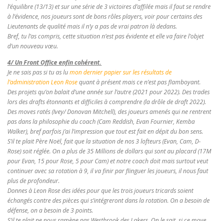
l’équilibre (13/13) et sur une série de 3 victoires d’affilée mais il faut se rendre
à l’évidence, nos joueurs sont de bons rôles players, voir pour certains des
Lieutenants de qualité mais il n’y a pas de vrai patron là dedans.
Bref, tu l’as compris, cette situation n’est pas évidente et elle va faire l’objet
d’un nouveau vœu.
4/ Un Front Office enfin cohérent.
Je ne sais pas si tu as lu
mon dernier papier sur les résultats de
l’administration Leon Rose
quant à présent mais ce n’est pas flamboyant.
Des projets qu’on balait d’une année sur l’autre (2021 pour 2022). Des trades
lors des drafts étonnants et difficiles à comprendre (la drôle de draft 2022).
Des moves ratés (Ivey/ Donovan Mitchell), des joueurs amenés qui ne rentrent
pas dans la philosophie du coach (Cam Reddish, Evan Fournier, Kemba
Walker), bref parfois j’ai l’impression que tout est fait en dépit du bon sens.
S’il te plait Père Noël, fait que la situation de nos 3 lofteurs (Evan, Cam, D-
Rose) soit réglée. On a plus de 35 Millions de dollars qui sont au placard (17M
pour Evan, 15 pour Rose, 5 pour Cam) et notre coach doit mais surtout veut
continuer avec sa rotation à 9, il va finir par flinguer les joueurs, il nous faut
plus de profondeur.
Donnes à Leon Rose des idées pour que les trois joueurs tricards soient
échangés contre des pièces qui s’intégreront dans la rotation. On a besoin de
défense, on a besoin de 3 points.
S’il te plait ne nous ramène pas Westbrook des Lakers. On le sait, si ce move