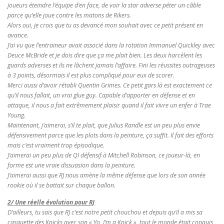
joueurs éteindre l’équipe d’en face, de voir la star adverse péter un câble
parce qu’elle joue contre les matons de Rikers.
Alors oui, je crois que tu as devancé mon souhait avec ce petit présent en
avance.
J’ai vu que l’entraineur avait associé dans la rotation Immanuel Quickley avec
Deuce McBride et je dois dire que ça me plait bien. Les deux harcèlent les
guards adverses et ils ne lâchent jamais l’affaire. Fini les réussites outrageuses
à 3 points, désormais il est plus compliqué pour eux de scorer.
Merci aussi d’avoir rétabli Quentin Grimes. Ce petit gars là est exactement ce
qu’il nous fallait, un vrai glue guy. Capable d’apporter en défense et en
attaque, il nous a fait extrêmement plaisir quand il fait vivre un enfer à Trae
Young.
Maintenant, j’aimerai, s’il te plait, que Julius Randle est un peu plus envie
défensivement parce que les plots dans la peinture, ça suffit. Il fait des efforts
mais c’est vraiment trop épisodique.
J’aimerai un peu plus de QI défensif à Mitchell Robinson, ce joueur-là, en
forme est une vraie dissuasion dans la peinture.
J’aimerai aussi que RJ nous amène la même défense que lors de son année
rookie où il se battait sur chaque ballon.
2/ Une réelle évolution pour RJ
D’ailleurs, tu sais que RJ c’est notre petit chouchou et depuis qu’il a mis sa
casquette des Knicks avec son « Yo, I’m a Knick », tout le monde était conquis