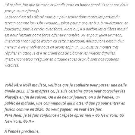
S’il te plait, fait que Brunson et Randle reste en bonne santé. Ils sont nos deux
gros joueurs offensifs.
Le second est très décrié mais qui peut scorer dans toutes les parties du
terrain comme lui ? Obi ? Naaan… Julius peut marquer à 3, à mi-distance, en
fadeaway, sous le cercle, avec force. Alors oui, il a parfois les œillères mais il
est pour l’instant notre force offensive numéro UN et pour Jalen Brunson,
(merci au Front Office d’avoir eu cette inspiration) nous avions besoin d’un
meneur à New York et nous en avons enfin un. Lui aussi se montre très
régulier en attaque et il ne craint pas de clôturer les matchs difficiles.
RJ est encore trop irrégulier en attaque et ces deux là sont nos cautions
victoires.
Voilà Père Noël ma liste, voilà ce que je souhaite pour passer une belle
année 2023. Si tu m’offres ça, je suis certains qu’on peut accrocher les
Playoffs en fin de saison. On a de beaux joueurs, on a de l’envie, un
public de malade, une communauté qui n’attend que ça pour entrer en
fusion comme en 2020. On veut gagner, on veut être fier.
Père Noël, je te fais confiance et répète après moi « Go New York, Go
New York, Go !! »
A l’année prochaine,