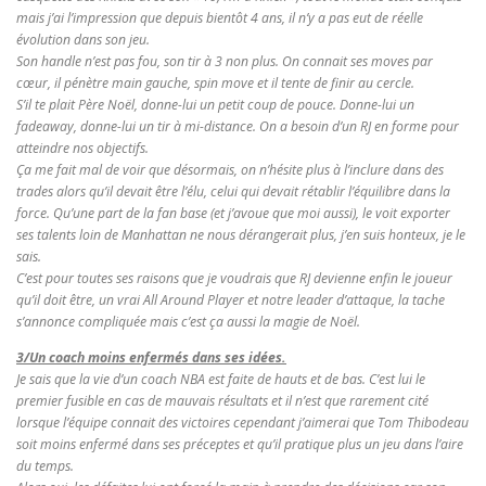
mais j’ai l’impression que depuis bientôt 4 ans, il n’y a pas eut de réelle
évolution dans son jeu.
Son handle n’est pas fou, son tir à 3 non plus. On connait ses moves par
cœur, il pénètre main gauche, spin move et il tente de finir au cercle.
S’il te plait Père Noël, donne-lui un petit coup de pouce. Donne-lui un
fadeaway, donne-lui un tir à mi-distance. On a besoin d’un RJ en forme pour
atteindre nos objectifs.
Ça me fait mal de voir que désormais, on n’hésite plus à l’inclure dans des
trades alors qu’il devait être l’élu, celui qui devait rétablir l’équilibre dans la
force. Qu’une part de la fan base (et j’avoue que moi aussi), le voit exporter
ses talents loin de Manhattan ne nous dérangerait plus, j’en suis honteux, je le
sais.
C’est pour toutes ses raisons que je voudrais que RJ devienne enfin le joueur
qu’il doit être, un vrai All Around Player et notre leader d’attaque, la tache
s’annonce compliquée mais c’est ça aussi la magie de Noël.
3/Un coach moins enfermés dans ses idées.
Je sais que la vie d’un coach NBA est faite de hauts et de bas. C’est lui le
premier fusible en cas de mauvais résultats et il n’est que rarement cité
lorsque l’équipe connait des victoires cependant j’aimerai que Tom Thibodeau
soit moins enfermé dans ses préceptes et qu’il pratique plus un jeu dans l’aire
du temps.