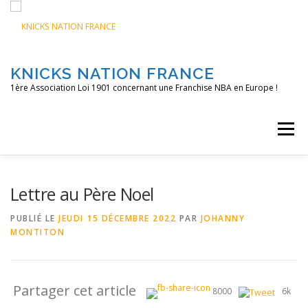
Aller
au
contenu
KNICKS NATION FRANCE
1ère Association Loi 1901 concernant une Franchise NBA en Europe !
Menu
ACCUEIL
NOS ACTIONS
BLOG
KNFTV
Lettre au Père Noel
PUBLIÉ LE
JEUDI 15 DÉCEMBRE 2022
PAR
JOHANNY
MONTITON
PODCAST
CONTACT
A PROPOS
Partager cet article
8000
6k