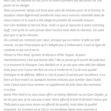
Alors oui, les défaites lui ont forcé la main à prendre des décisions car son
poste est en danger.
Dans un premier temps out Evan pour plus de minutes pour IQ et Grimes, la
situation s’était légèrement améliorée mais nous sommes retombés dans de
vieux travers et le coach a été obligé de prendre de nouvelle mesure.
Out Cam Reddish et Derrick Rose. Voilà ce que je reproche à notre coaching
staff, c’est qu’ils ne sont jamais dans l’action mais dans la réaction. On subit
plus que ce qu’on domine.
On connait ses rotations par cœur, presque qui va rentrer à telle ou telle
minute, on pas l’impression qu’il s’adapte pas à l’adversaire, il suit sa ligne de
conduite et qui vivra verra.
Penses tu Père Noel, qu’avec la blessure d’Obi Toppin, la paire
Hartenstein/Sims c’est une bonne idée ? Moi je pense qu’il aurait été judicieux
à ce moment là d’essayer Cam Reddish en 4. Je sais que cette idée fait débats
mais pour moi il pourrait être un vrai 4 moderne et il a de vrai qualité
d’attaque et de défense. Même si c’est le joueur frustrant par excellence, il va
faire un bon match ou quelques bonnes minutes puis tomber dans l’oubli
mais il peut aussi nous amener ce supplément de folie dans des moments
cruciaux.
Après Père Noël si tu veux nous offrir un Kenny Atkinson ou un Quin Snyder, je
ne dis pas non. Je ne sais pas si avec notre effectif actuel ils feraient mieux que
Thibs parce que nous avons un effectif de qualité, mais dans la qualité
moyenne. Au moment où je t’écris ces modestes lignes nous sommes à