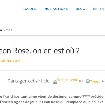
ACCUEIL
NOS ACTIONS
BLOG
KNFTV
n Europe !
Leon Rose, on en est où ?
Y MONTITON
Partager cet article
8000
6
ème
tre franchise tant aimé vient de désigner comme 7
préside
l’ancien agent de joueur Leon Rose qui remplace au pied levé 