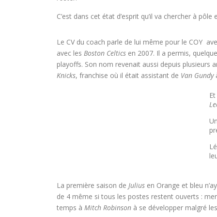
C’est dans cet état d’esprit qu’il va chercher à pôl
Le CV du coach parle de lui même pour le COY ave
avec les
Boston Celtics
en 2007. Il a permis, quelqu
playoffs. Son nom revenait aussi depuis plusieurs 
Knicks
, franchise où il était assistant de
Van Gundy
à
Et
Le
Un
pr
Lé
le
La première saison de
Julius
en Orange et bleu n’aya
de 4 même si tous les postes restent ouverts : mene
temps à
Mitch Robinson
à se développer malgré les 