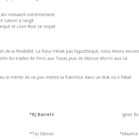
sultats restaient extrêmement
tte saison a rangé
arqué et
Leon Rose
se voyait
et de la flexibilité. Le futur n’était pas hypothéqué, nous étions encor
près les trades de
Porzi
aux Texas puis de
Marcus Morris
aux
LA
 eu le mérite de ne pas mettre la franchise dans un état où il fallait
*RJ Barrett
Ignas Br
*Taj Gibson
*Maurice 