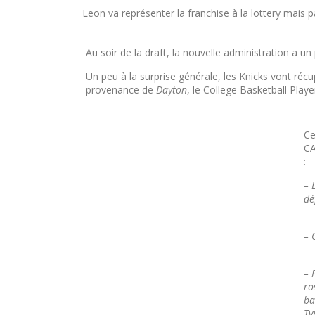
Leon va représenter la franchise à la lottery mais 
Au soir de la draft, la nouvelle administration a un p
Un peu à la surprise générale, les Knicks vont réc
provenance de
Dayton
, le College Basketball Play
Ce
CA
:
– 
dé
– 
– 
ro
ba
Ty