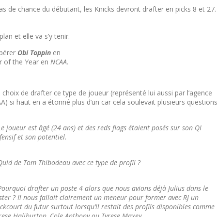
pas de chance du débutant, les Knicks devront drafter en picks 8 et 27.
lan et elle va s’y tenir.
upérer
Obi Toppin
en
er of the Year en
NCAA
.
 choix de drafter ce type de joueur (représenté lui aussi par l’agence
A) si haut en a étonné plus d’un car cela soulevait plusieurs question
Le joueur est âgé (24 ans) et des reds flags étaient posés sur son QI
fensif et son potentiel.
Quid de Tom Thibodeau avec ce type de profil ?
Pourquoi drafter un poste 4 alors que nous avions déjà Julius dans le
ster ? Il nous fallait clairement un meneur pour former avec RJ un
ckcourt du futur surtout lorsqu’il restait des profils disponibles comme
rese Haliburton, Cole Anthony ou Tyrese Maxey.