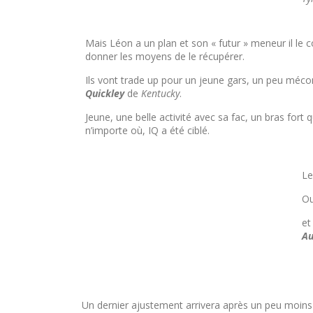
Mais Léon a un plan et son « futur » meneur il le co
donner les moyens de le récupérer.
Ils vont trade up pour un jeune gars, un peu méc
Quickley
de
Kentucky
.
Jeune, une belle activité avec sa fac, un bras fort 
n’importe où, IQ a été ciblé.
Le
O
et
Au
Un dernier ajustement arrivera après un peu moins