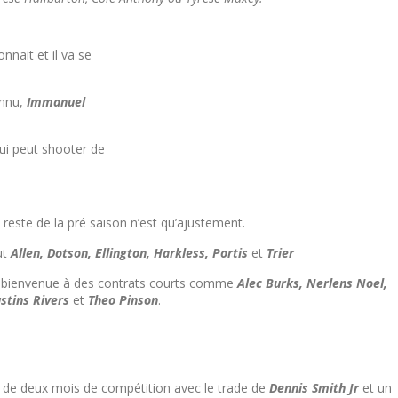
nnait et il va se
onnu,
Immanuel
qui peut shooter de
 reste de la pré saison n’est qu’ajustement.
ut
Allen, Dotson, Ellington, Harkless, Portis
et
Trier
 bienvenue à des contrats courts comme
Alec Burks, Nerlens Noel,
stins Rivers
et
Theo Pinson
.
 de deux mois de compétition avec le trade de
Dennis Smith Jr
et un