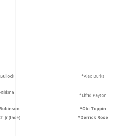
Bullock
*Alec Burks
tilikina
*Elfrid Payton
 Robinson
*Obi Toppin
h Jr (tade)
*Derrick Rose