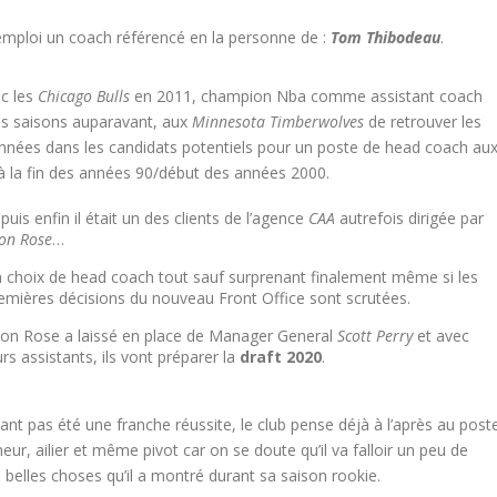
e emploi un coach référencé en la personne de :
Tom Thibodeau
.
c les
Chicago Bulls
en 2011, champion Nba comme assistant coach
es saisons auparavant, aux
Minnesota Timberwolves
de retrouver les
années dans les candidats potentiels pour un poste de head coach au
 la fin des années 90/début des années 2000.
 puis enfin il était un des clients de l’agence
CAA
autrefois dirigée par
on Rose
…
 choix de head coach tout sauf surprenant finalement même si les
emières décisions du nouveau Front Office sont scrutées.
on Rose a laissé en place de Manager General
Scott Perry
et avec
urs assistants, ils vont préparer la
draft 2020
.
nt pas été une franche réussite, le club pense déjà à l’après au post
ur, ailier et même pivot car on se doute qu’il va falloir un peu de
belles choses qu’il a montré durant sa saison rookie.