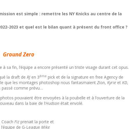
mission est simple : remettre les NY Knicks au centre de la
2-2023 et quel est le bilan quant à présent du front office ?
Ground Zero
 à sa fin, l’équipe a encore présenté un triste visage durant cet opus.
ème
qué la draft de
RJ
en 3
pick et de la signature en free Agency de
elle que les montages photoshop nous fantasmaient
Zion
,
Kyrie
et
KD
,
as passé comme prévu…
 photos pouvaient être envoyées à la poubelle et à l’ouverture de la
ouveau dans la baie de l’
Hudson
était envolé.
, Coach
Fiz
prenait la porte et
de l’équipe de G-League
Mike