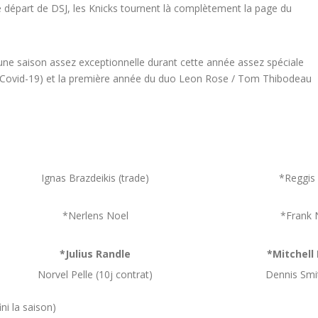
le départ de DSJ, les Knicks tournent là complètement la page du
une saison assez exceptionnelle durant cette année assez spéciale
s Covid-19) et la première année du duo Leon Rose / Tom Thibodeau
Ignas Brazdeikis (trade)
*Reggis 
*Nerlens Noel
*Frank N
*Julius Randle
*Mitchell
Norvel Pelle (10j contrat)
Dennis Smit
ini la saison)