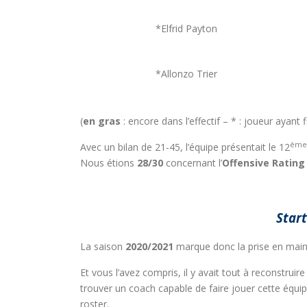
*Elfrid Payton
*Allonzo Trier
(
en gras
: encore dans l’effectif – * : joueur ayant f
ème
Avec un bilan de 21-45, l’équipe présentait le 12
Nous étions
28/30
concernant l’
Offensive Rating 
Star
La saison
2020/2021
marque donc la prise en main
Et vous l’avez compris, il y avait tout à reconstruire 
trouver un coach capable de faire jouer cette équi
roster.