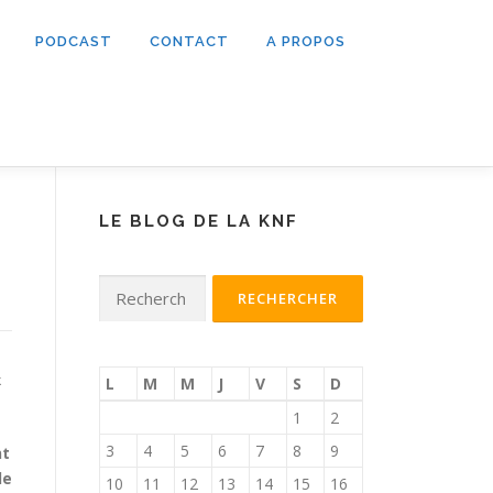
PODCAST
CONTACT
A PROPOS
LE BLOG DE LA KNF
Rechercher :
k
L
M
M
J
V
S
D
1
2
3
4
5
6
7
8
9
nt
le
10
11
12
13
14
15
16