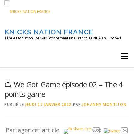
Aller
au
contenu
KNICKS NATION FRANCE
1ère Association Loi 1901 concernant une Franchise NBA en Europe !
Menu
ACCUEIL
NOS ACTIONS
BLOG
KNFTV
📺 We Got Game épisode 02 – The 4
points game
PODCAST
CONTACT
A PROPOS
PUBLIÉ LE
JEUDI 27 JANVIER 2022
PAR
JOHANNY MONTITON
Partager cet article
8000
6k