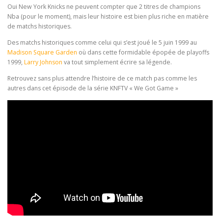
Oui New York Knicks ne peuvent compter que 2 titres de champions
Nba (pour le moment), mais leur histoire est bien plus riche en matière
de matchs historiques.
Des matchs historiques comme celui qui s’est joué le 5 juin 1999 au
Madison Square Garden
où dans cette formidable épopée de playoffs
1999,
Larry Johnson
va tout simplement écrire sa légende.
Retrouvez sans plus attendre l’histoire de ce match pas comme les
autres dans cet épisode de la série KNFTV « We Got Game »