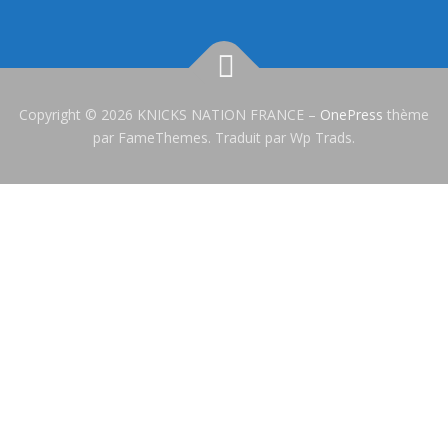
Copyright © 2026 KNICKS NATION FRANCE
–
OnePress
thème
par FameThemes. Traduit par Wp Trads.