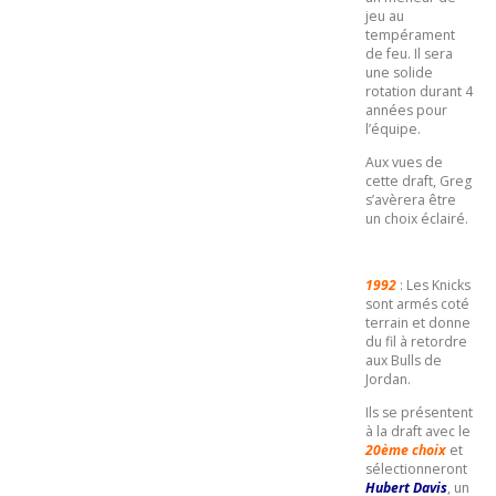
jeu au
tempérament
de feu. Il sera
une solide
rotation durant 4
années pour
l’équipe.
Aux vues de
cette draft, Greg
s’avèrera être
un choix éclairé.
1992
: Les Knicks
sont armés coté
terrain et donne
du fil à retordre
aux Bulls de
Jordan.
Ils se présentent
à la draft avec le
20ème choix
et
sélectionneront
Hubert Davis
, un