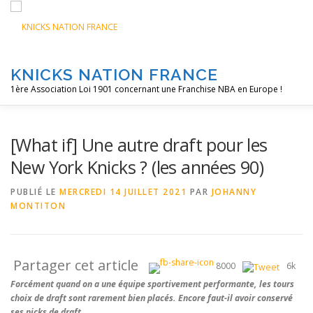
Aller
au
contenu
KNICKS NATION FRANCE
1ère Association Loi 1901 concernant une Franchise NBA en Europe !
ACCUEIL
NOS ACTIONS
BLOG
KNFTV
POD
[What if] Une autre draft pour les
New York Knicks ? (les années 90)
PUBLIÉ LE
MERCREDI 14 JUILLET 2021
PAR
JOHANNY
MONTITON
Partager cet article
8000
6k
Forcément quand on a une équipe sportivement performante, les tours
choix de draft sont rarement bien placés. Encore faut-il avoir conservé
ses picks de draft…