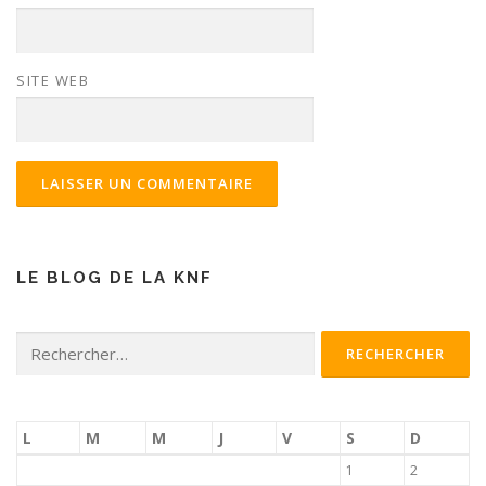
SITE WEB
LE BLOG DE LA KNF
Rechercher :
L
M
M
J
V
S
D
1
2