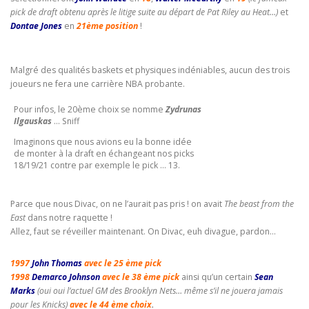
pick de draft obtenu après le litige suite au départ de Pat Riley au Heat…)
et
Dontae Jones
en
21ème
position
!
Malgré des qualités baskets et physiques indéniables, aucun des trois
joueurs ne fera une carrière NBA probante.
Pour infos, le 20ème choix se nomme
Zydrunas
Ilgauskas
… Sniff
Imaginons que nous avions eu la bonne idée
de monter à la draft en échangeant nos picks
18/19/21 contre par exemple le pick … 13.
Parce que nous Divac, on ne l’aurait pas pris ! on avait
The beast from the
East
dans notre raquette !
Allez, faut se réveiller maintenant. On Divac, euh divague, pardon…
1997
John Thomas
avec le 25 ème pick
1998
Demarco Johnson
avec le 38 ème pick
ainsi qu’un certain
Sean
Marks
(oui oui l’actuel GM des Brooklyn Nets… même s’il ne jouera jamais
pour les Knicks)
avec le 44 ème choix
.