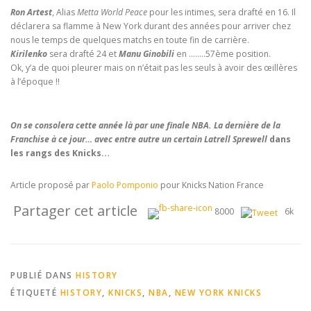
Ron Artest
, Alias
Metta World Peace
pour les intimes, sera drafté en 16. Il
déclarera sa flamme à New York durant des années pour arriver chez
nous le temps de quelques matchs en toute fin de carrière.
Kirilenko
sera drafté 24 et
Manu Ginobili
en ……..57ème position.
Ok, y’a de quoi pleurer mais on n’était pas les seuls à avoir des œillères
à l’époque !!
On se consolera cette année là par une finale NBA. La dernière de la
Franchise à ce jour… avec entre autre un certain Latrell Sprewell
dans
les rangs des Knicks…
Article proposé par
Paolo Pomponio
pour Knicks Nation France
Partager cet article
8000
6k
PUBLIÉ DANS
HISTORY
ÉTIQUETÉ
HISTORY
,
KNICKS
,
NBA
,
NEW YORK KNICKS