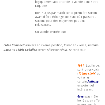
logiquement apporter de la viande dans notre
raquette !
Bon,
4,3 pts
/par match sur sa première saison
avant d’être échangé aux Suns où il passera 3
saisons pour des moyennes pas plus
reluisantes…
Un viande avariée quoi
Elden Campbell
arrivera en 27ème position,
Kukoc
en 29ème,
Antonio
Davis
ou
Cédric Ceballos
seront sélectionnés au second tour.
1991
: Les Knicks
sont lottery pick
(
12ème choix
) et
voit en un
certain
Anthony
,
un potentiel
intéressant.
Greg
(pas mélo
hein) est en effet
un meneur de