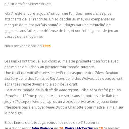
plaisir des fans New Yorkais.
Ward
reste encore aujourd’hui comme l’un des meneurs les plus
attachants de la Franchise. Un soldat dur au mal, qui compenser un
manque de talent parfois pointé du doigts par une mentalité de
gagnant sans faille, une défense de fer, et une intelligence de jeu au-
dessus de la moyenne.
Nous arrivons donc en
1996
.
Les Knicks ont troqué leur choix 95 mais se présentent en force avec
pas moins de 3 choix au premier tour l’année suivante.
Une draft qui voit
Allen Iverson
revêtir la casquette des
76ers
,
Stephon
Marbury
celle des
Sonics
et
Ray Allen
, celle des Wolves. Les deux seront
échangés respectivement le soir de la draft.
C’est aussi l’année de la draft de
Kobe Bryant
. Kobe sera drafté par les
Hornets
en 13ème position. Mais ce sera sans compter sur le flair de
Jerry « The Logo » West
qui, après un workout privé avec le jeune
Kobe
n’hésitera pas à envoyer
Vlade Divac
à Charlotte pour mettre la main sur
le prodige.
Et les Knicks dans tout ça, vous allez nous dire ? Et bien ils
sélectionneront
John Wallace
en
18
,
Walter McCarthy
en
19
(le fameux