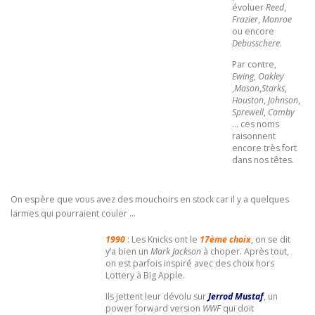
évoluer
Reed
,
Frazier
,
Monroe
ou encore
Debusschere
.
Par contre,
Ewing
,
Oakley
,
Mason
,
Starks
,
Houston
,
Johnson
,
Sprewell
,
Camby
… ces noms
raisonnent
encore très fort
dans nos têtes.
On espère que vous avez des mouchoirs en stock car il y a quelques
larmes qui pourraient couler …
1990
: Les Knicks ont le
17ème choix
, on se dit
y’a bien un
Mark Jackson
à choper. Après tout,
on est parfois inspiré avec des choix hors
Lottery à Big Apple.
Ils jettent leur dévolu sur
Jerrod Mustaf
, un
power forward version
WWF
qui doit