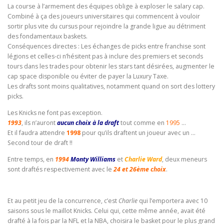
La course à l’armement des équipes oblige à exploser le salary cap.
Combiné à ça des joueurs universitaires qui commencent à vouloir
sortir plus vite du cursus pour rejoindre la grande ligue au détriment
des fondamentaux baskets.
Conséquences directes : Les échanges de picks entre franchise sont
légions et celles-ci n’hésitent pas à inclure des premiers et seconds
tours dans les trades pour obtenir les stars tant désirées, augmenter le
cap space disponible ou éviter de payer la Luxury Taxe.
Les drafts sont moins qualitatives, notamment quand on sort des lottery
picks.
Les Knicks ne font pas exception.
1993
, ils n’auront
aucun choix à la draft
tout comme en
1995
…
Et il faudra attendre
1998
pour qu’ils draftent un joueur avec un …
Second tour de draft !!
Entre temps, en
1994
Monty Williams
et
Charlie Ward
, deux meneurs
sont draftés respectivement avec le
24 et 26ème choix
.
Et au petit jeu de la concurrence, c’est
Charlie
qui l’emportera avec 10
saisons sous le maillot Knicks. Celui qui, cette même année, avait été
drafté à la fois par la NFL et la NBA, choisira le basket pour le plus grand