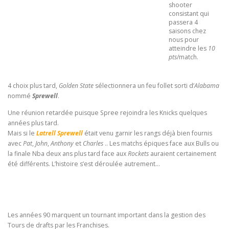
shooter
consistant qui
passera 4
saisons chez
nous pour
atteindre les
10
pts
/match.
4 choix plus tard,
Golden State
sélectionnera un feu follet sorti d’
Alabama
nommé
Sprewell
.
Une réunion retardée puisque Spree rejoindra les Knicks quelques
années plus tard.
Mais si le
Latrell Sprewell
était venu garnir les rangs déjà bien fournis
avec
Pat
,
John
,
Anthony
et
Charles
.. Les matchs épiques face aux Bulls ou
la finale Nba deux ans plus tard face aux
Rockets
auraient certainement
été différents. L’histoire s’est déroulée autrement…
Les années 90 marquent un tournant important dans la gestion des
Tours de drafts par les Franchises.