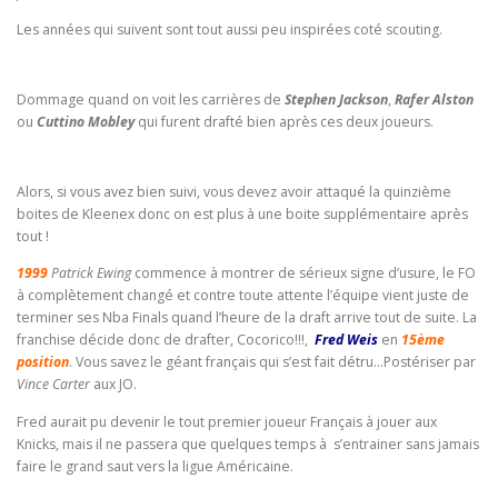
Les années qui suivent sont tout aussi peu inspirées coté scouting.
Dommage quand on voit les carrières de
Stephen Jackson
,
Rafer Alston
ou
Cuttino Mobley
qui furent drafté bien après ces deux joueurs.
Alors, si vous avez bien suivi, vous devez avoir attaqué la quinzième
boites de Kleenex donc on est plus à une boite supplémentaire après
tout !
1999
Patrick Ewing
commence à montrer de sérieux signe d’usure, le FO
à complètement changé et contre toute attente l’équipe vient juste de
terminer ses Nba Finals quand l’heure de la draft arrive tout de suite. La
franchise décide donc de drafter, Cocorico!!!,
Fred Weis
en
15ème
position
. Vous savez le géant français qui s’est fait détru…Postériser par
Vince Carter
aux JO.
Fred aurait pu devenir le tout premier joueur Français à jouer aux
Knicks, mais il ne passera que quelques temps à s’entrainer sans jamais
faire le grand saut vers la ligue Américaine.