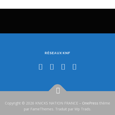
RÉSEAUX KNF
Copyright © 2026 KNICKS NATION FRANCE
–
OnePress
thème
par FameThemes. Traduit par Wp Trads.