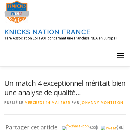
Aller
au
contenu
KNICKS NATION FRANCE
1ère Association Loi 1901 concernant une Franchise NBA en Europe !
Menu
ACCUEIL
NOS ACTIONS
BLOG
KNFTV
Un match 4 exceptionnel méritait bien
une analyse de qualité…
PODCAST
CONTACT
A PROPOS
PUBLIÉ LE
MERCREDI 14 MAI 2025
PAR
JOHANNY MONTITON
Partager cet article
8000
6k