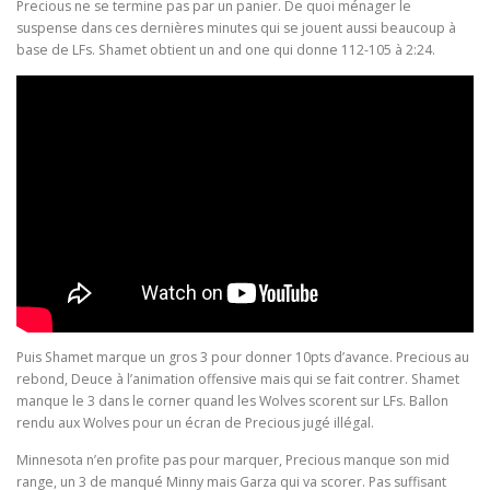
Precious ne se termine pas par un panier. De quoi ménager le
suspense dans ces dernières minutes qui se jouent aussi beaucoup à
base de LFs. Shamet obtient un and one qui donne 112-105 à 2:24.
Puis Shamet marque un gros 3 pour donner 10pts d’avance. Precious au
rebond, Deuce à l’animation offensive mais qui se fait contrer. Shamet
manque le 3 dans le corner quand les Wolves scorent sur LFs. Ballon
rendu aux Wolves pour un écran de Precious jugé illégal.
Minnesota n’en profite pas pour marquer, Precious manque son mid
range, un 3 de manqué Minny mais Garza qui va scorer. Pas suffisant