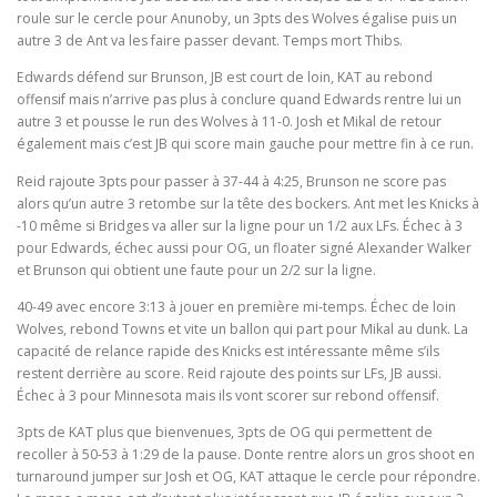
roule sur le cercle pour Anunoby, un 3pts des Wolves égalise puis un
autre 3 de Ant va les faire passer devant. Temps mort Thibs.
Edwards défend sur Brunson, JB est court de loin, KAT au rebond
offensif mais n’arrive pas plus à conclure quand Edwards rentre lui un
autre 3 et pousse le run des Wolves à 11-0. Josh et Mikal de retour
également mais c’est JB qui score main gauche pour mettre fin à ce run.
Reid rajoute 3pts pour passer à 37-44 à 4:25, Brunson ne score pas
alors qu’un autre 3 retombe sur la tête des bockers. Ant met les Knicks à
-10 même si Bridges va aller sur la ligne pour un 1/2 aux LFs. Échec à 3
pour Edwards, échec aussi pour OG, un floater signé Alexander Walker
et Brunson qui obtient une faute pour un 2/2 sur la ligne.
40-49 avec encore 3:13 à jouer en première mi-temps. Échec de loin
Wolves, rebond Towns et vite un ballon qui part pour Mikal au dunk. La
capacité de relance rapide des Knicks est intéressante même s’ils
restent derrière au score. Reid rajoute des points sur LFs, JB aussi.
Échec à 3 pour Minnesota mais ils vont scorer sur rebond offensif.
3pts de KAT plus que bienvenues, 3pts de OG qui permettent de
recoller à 50-53 à 1:29 de la pause. Donte rentre alors un gros shoot en
turnaround jumper sur Josh et OG, KAT attaque le cercle pour répondre.