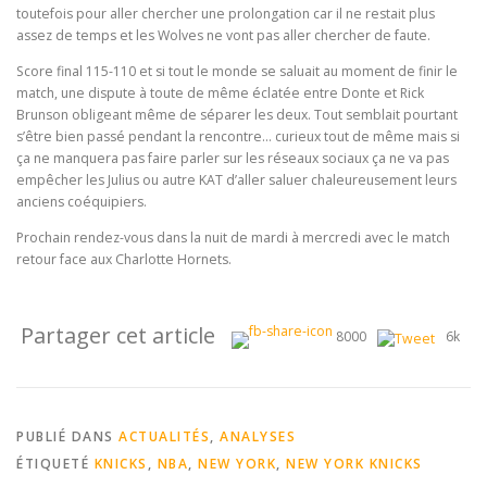
toutefois pour aller chercher une prolongation car il ne restait plus
assez de temps et les Wolves ne vont pas aller chercher de faute.
Score final 115-110 et si tout le monde se saluait au moment de finir le
match, une dispute à toute de même éclatée entre Donte et Rick
Brunson obligeant même de séparer les deux. Tout semblait pourtant
s’être bien passé pendant la rencontre… curieux tout de même mais si
ça ne manquera pas faire parler sur les réseaux sociaux ça ne va pas
empêcher les Julius ou autre KAT d’aller saluer chaleureusement leurs
anciens coéquipiers.
Prochain rendez-vous dans la nuit de mardi à mercredi avec le match
retour face aux Charlotte Hornets.
Partager cet article
8000
6k
PUBLIÉ DANS
ACTUALITÉS
,
ANALYSES
ÉTIQUETÉ
KNICKS
,
NBA
,
NEW YORK
,
NEW YORK KNICKS