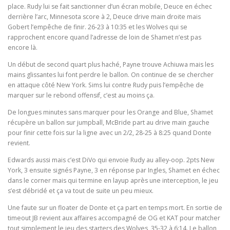
place. Rudy lui se fait sanctionner d’un écran mobile, Deuce en échec
derrière l’arc, Minnesota score à 2, Deuce drive main droite mais
Gobert l’empêche de finir. 26-23 à 10:35 et les Wolves qui se
rapprochent encore quand l’adresse de loin de Shamet n’est pas
encore là.
Un début de second quart plus haché, Payne trouve Achiuwa mais les
mains glissantes lui font perdre le ballon. On continue de se chercher
en attaque côté New York. Sims lui contre Rudy puis l’empêche de
marquer sur le rebond offensif, c’est au moins ça.
De longues minutes sans marquer pour les Orange and Blue, Shamet
récupère un ballon sur jumpball, McBride part au drive main gauche
pour finir cette fois sur la ligne avec un 2/2, 28-25 à 8:25 quand Donte
revient.
Edwards aussi mais c’est DiVo qui envoie Rudy au alley-oop. 2pts New
York, 3 ensuite signés Payne, 3 en réponse par Ingles, Shamet en échec
dans le corner mais qui termine en layup après une interception, le jeu
s’est débridé et ça va tout de suite un peu mieux.
Une faute sur un floater de Donte et ça part en temps mort. En sortie de
timeout JB revient aux affaires accompagné de OG et KAT pour matcher
tout simplement le jeu des starters des Wolves, 35-32 à 6:14. Le ballon