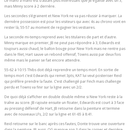
Le mano a mano est d’autant plus intéressant que JB égalise avec un 3,
mais Minny score à 2 derrière.
Les secondes s’égrainent et New York ne va pas réussir à marquer. La
dernière possession est pour les visiteurs qui avec 4s au chrono vont en
rester là, 55-57 au moment de regagner les vestiaires.
La seconde mi-temps reprend avec les titulaires de part et d’autre.
Minny marque en premier, JB ne peut pas répondre à 3, Edwards est
toujours aussi chaud, le ballon bouge pour New York mais ne rentre pas
dans le filet, Hart sauve un rebond offensif, Towns aussi par deux fois
même mais le panier se fait encore attendre.
55-62 à 10:15 Thibs doit déjà reprendre un temps mort. En sortie de
temps mort c’est Edwards qui remet 3pts, KAT lui veut posteriser Reid
qui préfère prendre la faute. C’est challengé par Finch mais challenge
perdu et Towns va finir sur la ligne avec un 2/2.
De quoi déjà s’afficher en double double même si New York reste à la
traîne au score. JB rajoute ensuite un floater, Edwards est court à 3 face
au pressing défensif de Hart, JB retourne dans la peinture et termine
avec de nouveaux LFs, 2/2 sur la ligne et 61-65 à 8:41.
Reid retourne sur le banc après ces fautes, Donte trouve une ouverture
dans la peinture, JB aussi. OG manque son 3 dans le corner et derrière