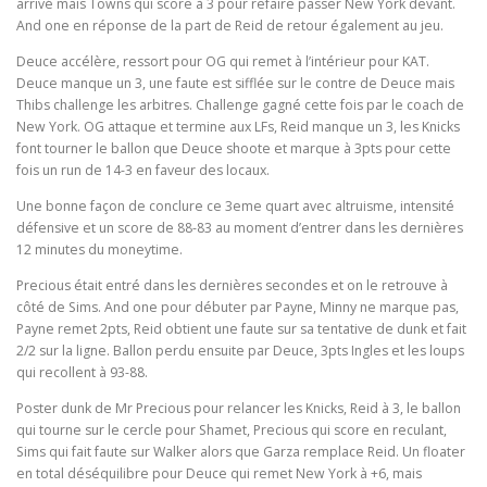
arrivé mais Towns qui score à 3 pour refaire passer New York devant.
And one en réponse de la part de Reid de retour également au jeu.
Deuce accélère, ressort pour OG qui remet à l’intérieur pour KAT.
Deuce manque un 3, une faute est sifflée sur le contre de Deuce mais
Thibs challenge les arbitres. Challenge gagné cette fois par le coach de
New York. OG attaque et termine aux LFs, Reid manque un 3, les Knicks
font tourner le ballon que Deuce shoote et marque à 3pts pour cette
fois un run de 14-3 en faveur des locaux.
Une bonne façon de conclure ce 3eme quart avec altruisme, intensité
défensive et un score de 88-83 au moment d’entrer dans les dernières
12 minutes du moneytime.
Precious était entré dans les dernières secondes et on le retrouve à
côté de Sims. And one pour débuter par Payne, Minny ne marque pas,
Payne remet 2pts, Reid obtient une faute sur sa tentative de dunk et fait
2/2 sur la ligne. Ballon perdu ensuite par Deuce, 3pts Ingles et les loups
qui recollent à 93-88.
Poster dunk de Mr Precious pour relancer les Knicks, Reid à 3, le ballon
qui tourne sur le cercle pour Shamet, Precious qui score en reculant,
Sims qui fait faute sur Walker alors que Garza remplace Reid. Un floater
en total déséquilibre pour Deuce qui remet New York à +6, mais