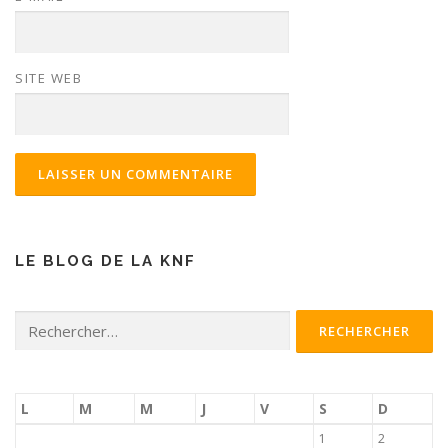
SITE WEB
LE BLOG DE LA KNF
Rechercher :
L
M
M
J
V
S
D
1
2