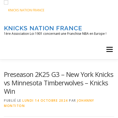
Aller
au
contenu
KNICKS NATION FRANCE
1ère Association Loi 1901 concernant une Franchise NBA en Europe !
Menu
ACCUEIL
NOS ACTIONS
BLOG
KNFTV
Preseason 2K25 G3 – New York Knicks
vs Minnesota Timberwolves – Knicks
Win
PODCAST
CONTACT
A PROPOS
PUBLIÉ LE
LUNDI 14 OCTOBRE 2024
PAR
JOHANNY
MONTITON