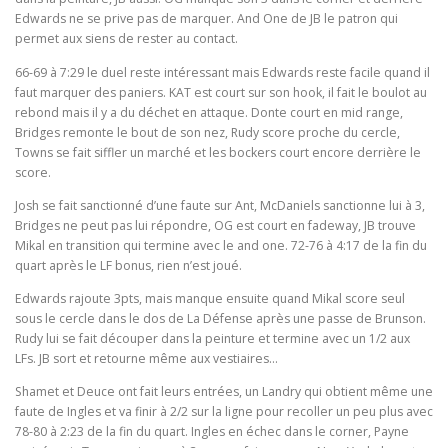
Edwards ne se prive pas de marquer. And One de JB le patron qui
permet aux siens de rester au contact.
66-69 à 7:29 le duel reste intéressant mais Edwards reste facile quand il
faut marquer des paniers. KAT est court sur son hook, il fait le boulot au
rebond mais il y a du déchet en attaque. Donte court en mid range,
Bridges remonte le bout de son nez, Rudy score proche du cercle,
Towns se fait siffler un marché et les bockers court encore derrière le
score.
Josh se fait sanctionné d’une faute sur Ant, McDaniels sanctionne lui à 3,
Bridges ne peut pas lui répondre, OG est court en fadeway, JB trouve
Mikal en transition qui termine avec le and one. 72-76 à 4:17 de la fin du
quart après le LF bonus, rien n’est joué.
Edwards rajoute 3pts, mais manque ensuite quand Mikal score seul
sous le cercle dans le dos de La Défense après une passe de Brunson.
Rudy lui se fait découper dans la peinture et termine avec un 1/2 aux
LFs. JB sort et retourne même aux vestiaires…
Shamet et Deuce ont fait leurs entrées, un Landry qui obtient même une
faute de Ingles et va finir à 2/2 sur la ligne pour recoller un peu plus avec
78-80 à 2:23 de la fin du quart. Ingles en échec dans le corner, Payne