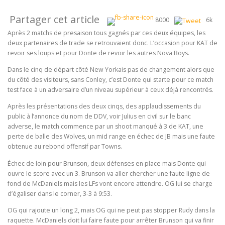
Partager cet article
8000
6k
Après 2 matchs de presaison tous gagnés par ces deux équipes, les
deux partenaires de trade se retrouvaient donc. L’occasion pour KAT de
revoir ses loups et pour Donte de revoir les autres Nova Boys.
Dans le cinq de départ côté New Yorkais pas de changement alors que
du côté des visiteurs, sans Conley, c’est Donte qui starte pour ce match
test face à un adversaire d’un niveau supérieur à ceux déjà rencontrés.
Après les présentations des deux cinqs, des applaudissements du
public à l’annonce du nom de DDV, voir Julius en civil sur le banc
adverse, le match commence par un shoot manqué à 3 de KAT, une
perte de balle des Wolves, un mid range en échec de JB mais une faute
obtenue au rebond offensif par Towns.
Échec de loin pour Brunson, deux défenses en place mais Donte qui
ouvre le score avec un 3. Brunson va aller chercher une faute ligne de
fond de McDaniels mais les LFs vont encore attendre. OG lui se charge
d’égaliser dans le corner, 3-3 à 9:53.
OG qui rajoute un long 2, mais OG qui ne peut pas stopper Rudy dans la
raquette. McDaniels doit lui faire faute pour arrêter Brunson qui va finir