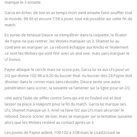
manque le 3 ensuite.
Garza en échec de loin et un temps mort vient ensuite faire souffler tout
le monde. 99-93 et encore 7:58 à jouer, tout est possible sur cette fin de
match.
En sortie de timeout Deuce va s’empêtrer dans la raquette, le floater
de Payne ne pas rentrer, les Wolves manquer un 3, Shamet lui au
contraire en marquer un. Le rebond échappe aux Knicks et finalement
ce sont les Wolves qui vont finir avec un and one, mais sans marquer le
LF bonus.
Payne attaque le cercle mais ne score pas, Garza lui va aux LFs pour un
2/2 qui donne 102-96 à 6:20 du buzzer final. Au buzzer des 24 Payne doit
shooter dans le corner mais sans réussite, Deuce tente une autre
pénétration sans scorer, la suivante va l’amener sur la ligne pour un 2/2.
Une autre faute de siffler contre Sims qui est en fouled out et doit
laisser sa place à Hukporti pour la fin du match. Garza lui marque ses
LFs, Shamet manque un 3, Ariel va faire 0/2 aux LFs mais sécuriser le
rebond. Deuce scorer de loin, mais se manquer sur la tentative suivante
alors que les Wolves restent au contact après un 3.
Les points de Payne aident, 109-102 à 3:08 mais le coast2coast se