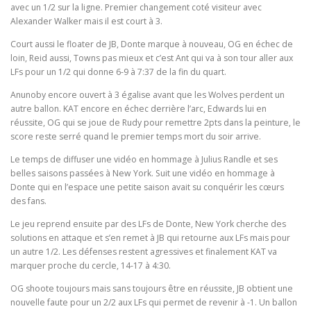
avec un 1/2 sur la ligne. Premier changement coté visiteur avec
Alexander Walker mais il est court à 3.
Court aussi le floater de JB, Donte marque à nouveau, OG en échec de
loin, Reid aussi, Towns pas mieux et c’est Ant qui va à son tour aller aux
LFs pour un 1/2 qui donne 6-9 à 7:37 de la fin du quart.
Anunoby encore ouvert à 3 égalise avant que les Wolves perdent un
autre ballon. KAT encore en échec derrière l’arc, Edwards lui en
réussite, OG qui se joue de Rudy pour remettre 2pts dans la peinture, le
score reste serré quand le premier temps mort du soir arrive.
Le temps de diffuser une vidéo en hommage à Julius Randle et ses
belles saisons passées à New York. Suit une vidéo en hommage à
Donte qui en l’espace une petite saison avait su conquérir les cœurs
des fans.
Le jeu reprend ensuite par des LFs de Donte, New York cherche des
solutions en attaque et s’en remet à JB qui retourne aux LFs mais pour
un autre 1/2. Les défenses restent agressives et finalement KAT va
marquer proche du cercle, 14-17 à 4:30.
OG shoote toujours mais sans toujours être en réussite, JB obtient une
nouvelle faute pour un 2/2 aux LFs qui permet de revenir à -1. Un ballon