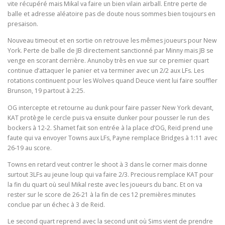
vite récupéré mais Mikal va faire un bien vilain airball. Entre perte de
balle et adresse aléatoire pas de doute nous sommes bien toujours en
presaison.
Nouveau timeout et en sortie on retrouve les mêmes joueurs pour New
York. Perte de balle de JB directement sanctionné par Minny mais JB se
venge en scorant derrière. Anunoby très en vue sur ce premier quart
continue d’attaquer le panier et va terminer avec un 2/2 aux LFs. Les
rotations continuent pour les Wolves quand Deuce vient lui faire souffler
Brunson, 19 partout à 2:25.
OG intercepte et retourne au dunk pour faire passer New York devant,
KAT protège le cercle puis va ensuite dunker pour pousser le run des
bockers à 12-2. Shamet fait son entrée à la place d’OG, Reid prend une
faute qui va envoyer Towns aux LFs, Payne remplace Bridges à 1:11 avec
26-19 au score.
Towns en retard veut contrer le shoot à 3 dans le corner mais donne
surtout 3LFs au jeune loup qui va faire 2/3. Precious remplace KAT pour
la fin du quart où seul Mikal reste avec les joueurs du banc. Et on va
rester sur le score de 26-21 à la fin de ces 12 premières minutes
conclue par un échec à 3 de Reid.
Le second quart reprend avec la second unit où Sims vient de prendre