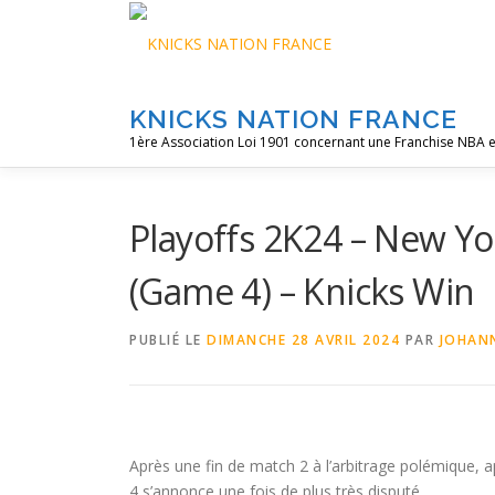
Aller
au
contenu
KNICKS NATION FRANCE
1ère Association Loi 1901 concernant une Franchise NBA e
Playoffs 2K24 – New Yor
(Game 4) – Knicks Win
PUBLIÉ LE
DIMANCHE 28 AVRIL 2024
PAR
JOHAN
Après une fin de match 2 à l’arbitrage polémique,
4 s’annonce une fois de plus très disputé.