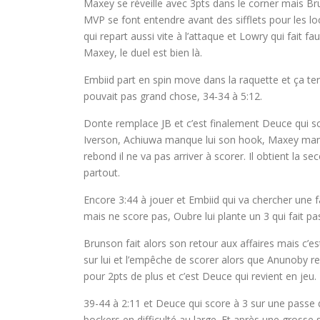
Maxey se réveille avec 3pts dans le corner mais B
MVP se font entendre avant des sifflets pour les lo
qui repart aussi vite à l’attaque et Lowry qui fait f
Maxey, le duel est bien là.
Embiid part en spin move dans la raquette et ça te
pouvait pas grand chose, 34-34 à 5:12.
Donte remplace JB et c’est finalement Deuce qui sc
Iverson, Achiuwa manque lui son hook, Maxey man
rebond il ne va pas arriver à scorer. Il obtient la s
partout.
Encore 3:44 à jouer et Embiid qui va chercher une f
mais ne score pas, Oubre lui plante un 3 qui fait p
Brunson fait alors son retour aux affaires mais c’est
sur lui et l’empêche de scorer alors que Anunoby re
pour 2pts de plus et c’est Deuce qui revient en jeu.
39-44 à 2:11 et Deuce qui score à 3 sur une passe 
bockers en difficulté au large. Et après une grosse