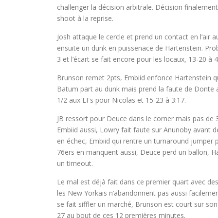
challenger la décision arbitrale. Décision finaleme
shoot à la reprise.
Josh attaque le cercle et prend un contact en l’air a
ensuite un dunk en puissenace de Hartenstein. Pr
3 et l’écart se fait encore pour les locaux, 13-20 à
Brunson remet 2pts, Embiid enfonce Hartenstein qui
Batum part au dunk mais prend la faute de Donte ap
1/2 aux LFs pour Nicolas et 15-23 à 3:17.
JB ressort pour Deuce dans le corner mais pas de 3
Embiid aussi, Lowry fait faute sur Anunoby avant de
en échec, Embiid qui rentre un turnaround jumper p
76ers en manquent aussi, Deuce perd un ballon, H
un timeout.
Le mal est déjà fait dans ce premier quart avec de
les New Yorkais n’abandonnent pas aussi facilement
se fait siffler un marché, Brunson est court sur s
27 au bout de ces 12 premières minutes.