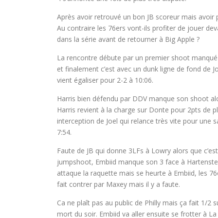
Après avoir retrouvé un bon JB scoreur mais avoir pe
Au contraire les 76ers vont-ils profiter de jouer dev
dans la série avant de retourner à Big Apple ?
La rencontre débute par un premier shoot manqué
et finalement c’est avec un dunk ligne de fond de J
vient égaliser pour 2-2 à 10:06.
Harris bien défendu par DDV manque son shoot alor
Harris revient à la charge sur Donte pour 2pts de p
interception de Joel qui relance très vite pour une 
7:54.
Faute de JB qui donne 3LFs à Lowry alors que c’est
jumpshoot, Embiid manque son 3 face à Hartenstein 
attaque la raquette mais se heurte à Embiid, les 76
fait contrer par Maxey mais il y a faute.
Ca ne plaît pas au public de Philly mais ça fait 1/2 
mort du soir. Embiid va aller ensuite se frotter à