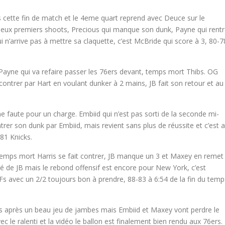
 cette fin de match et le 4eme quart reprend avec Deuce sur le
rs deux premiers shoots, Precious qui manque son dunk, Payne qui rent
i n’arrive pas à mettre sa claquette, c’est McBride qui score à 3, 80-7
Payne qui va refaire passer les 76ers devant, temps mort Thibs. OG
ontrer par Hart en voulant dunker à 2 mains, JB fait son retour et au
me faute pour un charge. Embiid qui n’est pas sorti de la seconde mi-
trer son dunk par Embiid, mais revient sans plus de réussite et c’est 
81 Knicks.
emps mort Harris se fait contrer, JB manque un 3 et Maxey en remet
de JB mais le rebond offensif est encore pour New York, c’est
LFs avec un 2/2 toujours bon à prendre, 88-83 à 6:54 de la fin du temp
ris après un beau jeu de jambes mais Embiid et Maxey vont perdre le
ec le ralenti et la vidéo le ballon est finalement bien rendu aux 76ers.