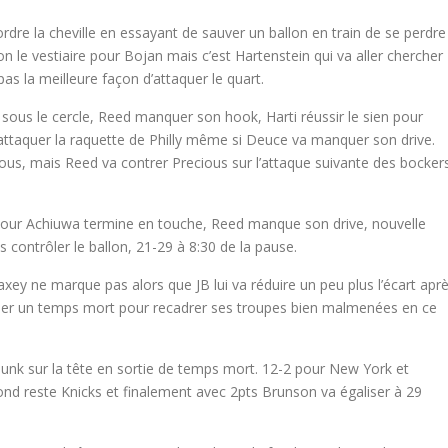
dre la cheville en essayant de sauver un ballon en train de se perdre
on le vestiaire pour Bojan mais c’est Hartenstein qui va aller chercher
as la meilleure façon d’attaquer le quart.
 sous le cercle, Reed manquer son hook, Harti réussir le sien pour
d’attaquer la raquette de Philly même si Deuce va manquer son drive.
ous, mais Reed va contrer Precious sur l’attaque suivante des bockers
e pour Achiuwa termine en touche, Reed manque son drive, nouvelle
s contrôler le ballon, 21-29 à 8:30 de la pause.
 ne marque pas alors que JB lui va réduire un peu plus l’écart apr
clamer un temps mort pour recadrer ses troupes bien malmenées en ce
dunk sur la tête en sortie de temps mort. 12-2 pour New York et
ond reste Knicks et finalement avec 2pts Brunson va égaliser à 29