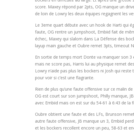
score. Maxey répond par 2pts, OG manque un drive,
de loin de Lowry les deux équipes regagnent les ves
Le 3eme quart débute avec un hook de Harti qui ég
faute, OG rentre un jumpshoot, Embiid fait de même
échec, Maxey qui slalom dans La Défense des bock
layup main gauche et Oubre remet 3pts, timeout N
En sortie de temps mort Donte va manquer son 3 et 
mais ne score pas, Harris lui au physique remet des
Lowry n’aide pas plus les bockers ni Josh qui reste
pour voir si c’est une flagrante.
Rien de plus qu’une faute offensive sur ce malin d
OG est court sur son jumpshoot, Philly manque, JB 
avec Embiid mais on est sur du 54-61 à 6:43 de la fi
Oubre obtient une faute et des LFs, Brunson remet
autre faute offensive, JB manque un 3, Embiid per
et les bockers recollent encore un peu, 58-63 et en