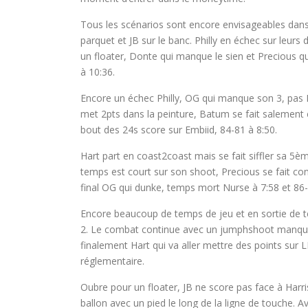
Tous les scénarios sont encore envisageables dans
parquet et JB sur le banc. Philly en échec sur leu
un floater, Donte qui manque le sien et Precious qu
à 10:36.
Encore un échec Philly, OG qui manque son 3, pas 
met 2pts dans la peinture, Batum se fait salement c
bout des 24s score sur Embiid, 84-81 à 8:50.
Hart part en coast2coast mais se fait siffler sa 5è
temps est court sur son shoot, Precious se fait con
final OG qui dunke, temps mort Nurse à 7:58 et 86-
Encore beaucoup de temps de jeu et en sortie de t
2. Le combat continue avec un jumphshoot manqué 
finalement Hart qui va aller mettre des points sur 
réglementaire.
Oubre pour un floater, JB ne score pas face à Har
ballon avec un pied le long de la ligne de touche. Av