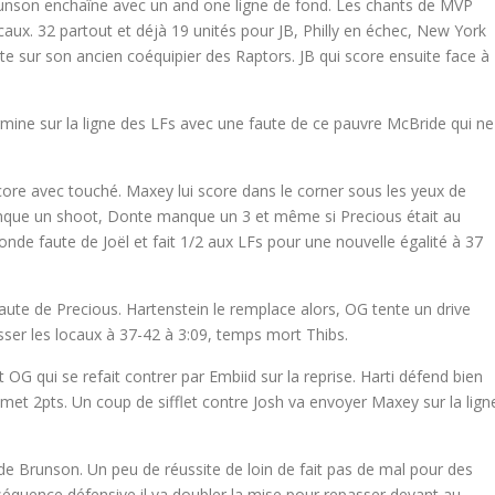
runson enchaîne avec un and one ligne de fond. Les chants de MVP
caux. 32 partout et déjà 19 unités pour JB, Philly en échec, New York
aute sur son ancien coéquipier des Raptors. JB qui score ensuite face à
rmine sur la ligne des LFs avec une faute de ce pauvre McBride qui ne
ore avec touché. Maxey lui score dans le corner sous les yeux de
que un shoot, Donte manque un 3 et même si Precious était au
econde faute de Joël et fait 1/2 aux LFs pour une nouvelle égalité à 37
aute de Precious. Hartenstein le remplace alors, OG tente un drive
asser les locaux à 37-42 à 3:09, temps mort Thibs.
 OG qui se refait contrer par Embiid sur la reprise. Harti défend bien
met 2pts. Un coup de sifflet contre Josh va envoyer Maxey sur la lign
de Brunson. Un peu de réussite de loin de fait pas de mal pour des
 séquence défensive il va doubler la mise pour repasser devant au