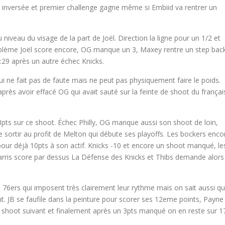
nt inversée et premier challenge gagne même si Embiid va rentrer un
u niveau du visage de la part de Joël. Direction la ligne pour un 1/2 et
oblème Joël score encore, OG manque un 3, Maxey rentre un step bac
 4:29 après un autre échec Knicks.
 ne fait pas de faute mais ne peut pas physiquement faire le poids.
rès avoir effacé OG qui avait sauté sur la feinte de shoot du françai
pts sur ce shoot. Échec Philly, OG manque aussi son shoot de loin,
 sortir au profit de Melton qui débute ses playoffs. Les bockers enco
our déjà 10pts à son actif. Knicks -10 et encore un shoot manqué, le
arris score par dessus La Défense des Knicks et Thibs demande alors
s 76ers qui imposent très clairement leur rythme mais on sait aussi q
. JB se faufile dans la peinture pour scorer ses 12eme points, Payne
on shoot suivant et finalement après un 3pts manqué on en reste sur 1