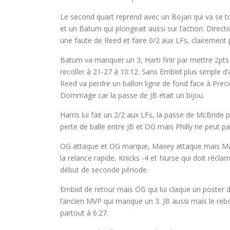
Le second quart reprend avec un Bojan qui va se tor
et un Batum qui plongeait aussi sur l’action. Directi
une faute de Reed et faire 0/2 aux LFs, clairement p
Batum va manquer un 3, Harti finir par mettre 2pts
recoller à 21-27 à 10:12. Sans Embiid plus simple 
Reed va perdre un ballon ligne de fond face à Preci
Dommage car la passe de JB était un bijou.
Harris lui fait un 2/2 aux LFs, la passe de McBrid
perte de balle entre JB et OG mais Philly ne peut pa
OG attaque et OG marque, Maxey attaque mais Maxey
la relance rapide, Knicks -4 et Nurse qui doit ré
début de seconde période.
Embiid de retour mais OG qui lui claque un poster 
l’ancien MVP qui manque un 3. JB aussi mais le reb
partout à 6:27.