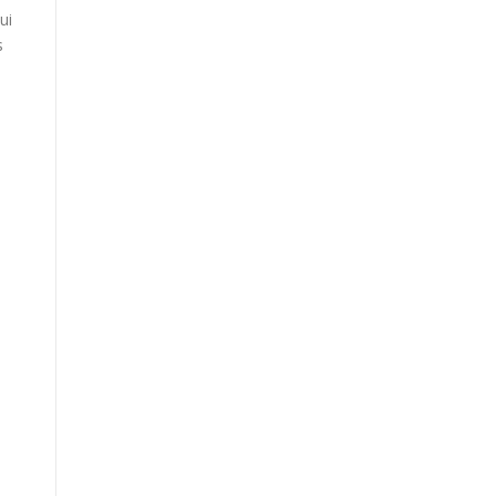
ui
s
a
B