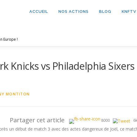
ACCUEIL
NOS ACTIONS
BLOG
KNFTV
n Europe !
k Knicks vs Philadelphia Sixers
NY MONTITON
Partager cet article
8000
6
 après un début de match 3 avec des actes dangereux de Joël, ce matc