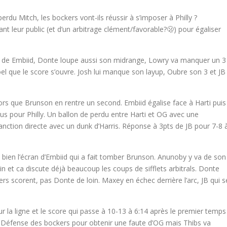
rdu Mitch, les bockers vont-ils réussir à s’imposer à Philly ?
ant leur public (et d’un arbitrage clément/favorable?🫢) pour égaliser
 de Embiid, Donte loupe aussi son midrange, Lowry va manquer un 3
oel que le score s’ouvre. Josh lui manque son layup, Oubre son 3 et JB
s que Brunson en rentre un second. Embiid égalise face à Harti puis
lus pour Philly. Un ballon de perdu entre Harti et OG avec une
sanction directe avec un dunk d’Harris. Réponse à 3pts de JB pour 7-8 
 bien l’écran d’Embiid qui a fait tomber Brunson. Anunoby y va de son
et ca discute déjà beaucoup les coups de sifflets arbitrals. Donte
ers scorent, pas Donte de loin. Maxey en échec derrière l’arc, JB qui s
sur la ligne et le score qui passe à 10-13 à 6:14 après le premier temps
 La Défense des bockers pour obtenir une faute d’OG mais Thibs va