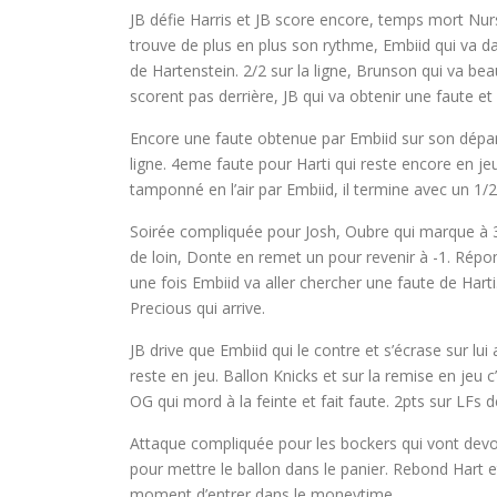
JB défie Harris et JB score encore, temps mort Nur
trouve de plus en plus son rythme, Embiid qui va dan
de Hartenstein. 2/2 sur la ligne, Brunson qui va be
scorent pas derrière, JB qui va obtenir une faute et
Encore une faute obtenue par Embiid sur son départ
ligne. 4eme faute pour Harti qui reste encore en jeu
tamponné en l’air par Embiid, il termine avec un 1/
Soirée compliquée pour Josh, Oubre qui marque à 
de loin, Donte en remet un pour revenir à -1. Répo
une fois Embiid va aller chercher une faute de Harti. 
Precious qui arrive.
JB drive que Embiid qui le contre et s’écrase sur l
reste en jeu. Ballon Knicks et sur la remise en jeu c
OG qui mord à la feinte et fait faute. 2pts sur LFs 
Attaque compliquée pour les bockers qui vont devoir
pour mettre le ballon dans le panier. Rebond Hart 
moment d’entrer dans le moneytime.