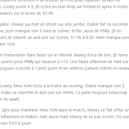
 Lowry score à 3, JB score en tear drop sur Embiid et après in échec
tiaires sur le score de 47-49.
alise, Maxey qui met un shoot sur une jambe, Oubre fait sa seconde
, Josh manque son 3 dans le corner, échec aussi de Philly. JB en
ers et obtient un and one sur Donte, 51-56 à 9:20. Harti manque son
ew York.
Hartenstein faire faute sur le rebond. Maxey force de loin, JB tente
 points pour Philly qui repasse à +10. Une faute offensive de Hart sur
 toujours scotché à 1 petit point et les arbitres partent même en revie
e Lowry. New York reste à la traîne au scoring, Oubre manque son 3,
malin va chercher le and one sur Harris. Ca parle toujours beaucoup
n du quart.
 2pts pour maintenir New York dans le match, Maxey se fait siffler u
d bêtement un ballon, Hart aussi mais Maxey ne va pas scorer. OG oui
core 5:07 à jouer.