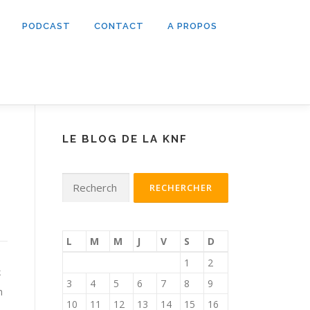
PODCAST
CONTACT
A PROPOS
LE BLOG DE LA KNF
Rechercher :
L
M
M
J
V
S
D
1
2
k
3
4
5
6
7
8
9
h
10
11
12
13
14
15
16