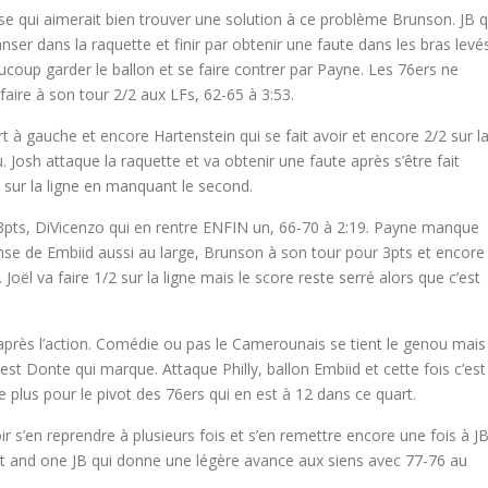
se qui aimerait bien trouver une solution à ce problème Brunson. JB q
ser dans la raquette et finir par obtenir une faute dans les bras levé
aucoup garder le ballon et se faire contrer par Payne. Les 76ers ne
 faire à son tour 2/2 aux LFs, 62-65 à 3:53.
 à gauche et encore Hartenstein qui se fait avoir et encore 2/2 sur l
. Josh attaque la raquette et va obtenir une faute après s’être fait
2 sur la ligne en manquant le second.
3pts, DiVicenzo qui en rentre ENFIN un, 66-70 à 2:19. Payne manque
nse de Embiid aussi au large, Brunson à son tour pour 3pts et encore
Joël va faire 1/2 sur la ligne mais le score reste serré alors que c’est
ui après l’action. Comédie ou pas le Camerounais se tient le genou mais
’est Donte qui marque. Attaque Philly, ballon Embiid et cette fois c’est
de plus pour le pivot des 76ers qui en est à 12 dans ce quart.
 s’en reprendre à plusieurs fois et s’en remettre encore une fois à J
et and one JB qui donne une légère avance aux siens avec 77-76 au