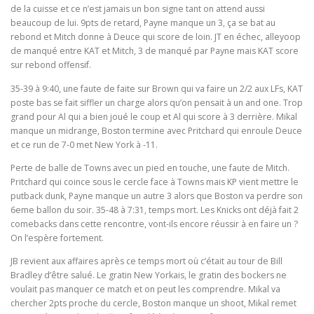
de la cuisse et ce n’est jamais un bon signe tant on attend aussi
beaucoup de lui. 9pts de retard, Payne manque un 3, ça se bat au
rebond et Mitch donne à Deuce qui score de loin. JT en échec, alleyoop
de manqué entre KAT et Mitch, 3 de manqué par Payne mais KAT score
sur rebond offensif.
35-39 à 9:40, une faute de faite sur Brown qui va faire un 2/2 aux LFs, KAT
poste bas se fait siffler un charge alors qu’on pensait à un and one. Trop
grand pour Al qui a bien joué le coup et Al qui score à 3 derrière. Mikal
manque un midrange, Boston termine avec Pritchard qui enroule Deuce
et ce run de 7-0 met New York à -11.
Perte de balle de Towns avec un pied en touche, une faute de Mitch.
Pritchard qui coince sous le cercle face à Towns mais KP vient mettre le
putback dunk, Payne manque un autre 3 alors que Boston va perdre son
6eme ballon du soir. 35-48 à 7:31, temps mort. Les Knicks ont déjà fait 2
comebacks dans cette rencontre, vont-ils encore réussir à en faire un ?
On l’espère fortement.
JB revient aux affaires après ce temps mort où c’était au tour de Bill
Bradley d’être salué. Le gratin New Yorkais, le gratin des bockers ne
voulait pas manquer ce match et on peut les comprendre. Mikal va
chercher 2pts proche du cercle, Boston manque un shoot, Mikal remet