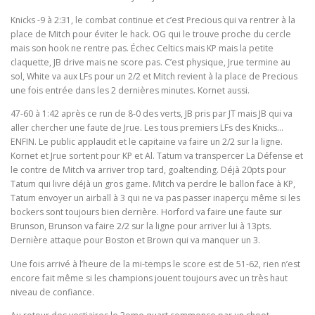
Knicks -9 à 2:31, le combat continue et c’est Precious qui va rentrer à la
place de Mitch pour éviter le hack. OG qui le trouve proche du cercle
mais son hook ne rentre pas. Échec Celtics mais KP mais la petite
claquette, JB drive mais ne score pas. C’est physique, Jrue termine au
sol, White va aux LFs pour un 2/2 et Mitch revient à la place de Precious
une fois entrée dans les 2 dernières minutes. Kornet aussi.
47-60 à 1:42 après ce run de 8-0 des verts, JB pris par JT mais JB qui va
aller chercher une faute de Jrue. Les tous premiers LFs des Knicks…
ENFIN. Le public applaudit et le capitaine va faire un 2/2 sur la ligne.
Kornet et Jrue sortent pour KP et Al. Tatum va transpercer La Défense et
le contre de Mitch va arriver trop tard, goaltending. Déjà 20pts pour
Tatum qui livre déjà un gros game. Mitch va perdre le ballon face à KP,
Tatum envoyer un airball à 3 qui ne va pas passer inaperçu même si les
bockers sont toujours bien derrière. Horford va faire une faute sur
Brunson, Brunson va faire 2/2 sur la ligne pour arriver lui à 13pts.
Dernière attaque pour Boston et Brown qui va manquer un 3.
Une fois arrivé à l’heure de la mi-temps le score est de 51-62, rien n’est
encore fait même si les champions jouent toujours avec un très haut
niveau de confiance.