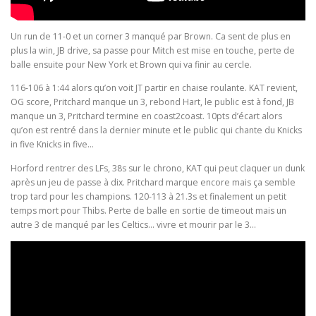
Un run de 11-0 et un corner 3 manqué par Brown. Ca sent de plus en
plus la win, JB drive, sa passe pour Mitch est mise en touche, perte de
balle ensuite pour New York et Brown qui va finir au cercle.
116-106 à 1:44 alors qu’on voit JT partir en chaise roulante. KAT revient,
OG score, Pritchard manque un 3, rebond Hart, le public est à fond, JB
manque un 3, Pritchard termine en coast2coast. 10pts d’écart alors
qu’on est rentré dans la dernier minute et le public qui chante du Knicks
in five Knicks in five…
Horford rentrer des LFs, 38s sur le chrono, KAT qui peut claquer un dunk
après un jeu de passe à dix. Pritchard marque encore mais ça semble
trop tard pour les champions. 120-113 à 21.3s et finalement un petit
temps mort pour Thibs. Perte de balle en sortie de timeout mais un
autre 3 de manqué par les Celtics… vivre et mourir par le 3…