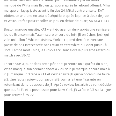
Au retour des vestiaires le 3eme quart commence par un shoot
manqué de White mais Brown qui score après le rebond offensif. Mikal
marque en layup juste avant la fin des 24, Mikal contre ensuite, KAT
obtient un and one en total déséquilibre après la prise à deux de Jrue
et White. Parfait pour recoller un peu en début de quart, 56-64 à 10:33.
Boston marque ensuite, KAT vient écraser un dunk après une remise en
jeu de Brunson mais Tatum score encore de loin. JB en échec, Josh qui
vole un ballon à White mais New York le reperd derrière avec une
passe de KAT interceptée par Tatum et c’est White qui vient punir… à
3pts. Temps mort Thibs, les Knicks accusent alors le plus gros retard du
match avec 58-72.
Encore 9:05 à jouer dans cette période, JB rentre un 3 qui fait du bien,
White manque son premier shoot à 2 du soir, JB marque encore mais à
2, JT manque un 3 face à KAT et c’est ensuite JB qui va obtenir une faute
à 3. Une faute review pour savoir si Brown a fait une flagrante en
retombant dans les appuis de JB. Après review les arbitres vont décider
que oui. 3 LFs et la possession pour New York. JB va faire 2/3 sur la ligne
pour arriver à 65-72.