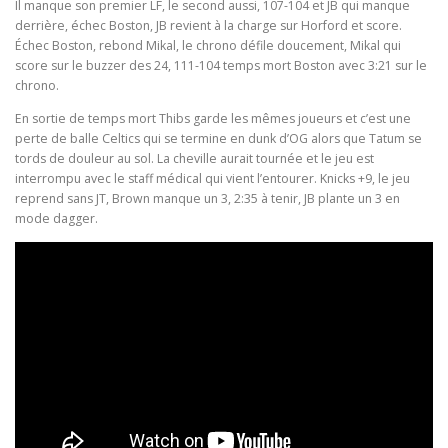
Il manque son premier LF, le second aussi, 107-104 et JB qui manque
derrière, échec Boston, JB revient à la charge sur Horford et score.
Échec Boston, rebond Mikal, le chrono défile doucement, Mikal qui
score sur le buzzer des 24, 111-104 temps mort Boston avec 3:21 sur le
chrono.
En sortie de temps mort Thibs garde les mêmes joueurs et c’est une
perte de balle Celtics qui se termine en dunk d’OG alors que Tatum se
tords de douleur au sol. La cheville aurait tournée et le jeu est
interrompu avec le staff médical qui vient l’entourer. Knicks +9, le jeu
reprend sans JT, Brown manque un 3, 2:35 à tenir, JB plante un 3 en
mode dagger.