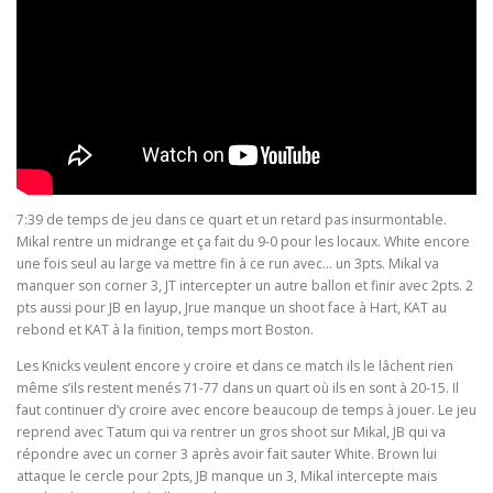
7:39 de temps de jeu dans ce quart et un retard pas insurmontable.
Mikal rentre un midrange et ça fait du 9-0 pour les locaux. White encore
une fois seul au large va mettre fin à ce run avec… un 3pts. Mikal va
manquer son corner 3, JT intercepter un autre ballon et finir avec 2pts. 2
pts aussi pour JB en layup, Jrue manque un shoot face à Hart, KAT au
rebond et KAT à la finition, temps mort Boston.
Les Knicks veulent encore y croire et dans ce match ils le lâchent rien
même s’ils restent menés 71-77 dans un quart où ils en sont à 20-15. Il
faut continuer d’y croire avec encore beaucoup de temps à jouer. Le jeu
reprend avec Tatum qui va rentrer un gros shoot sur Mikal, JB qui va
répondre avec un corner 3 après avoir fait sauter White. Brown lui
attaque le cercle pour 2pts, JB manque un 3, Mikal intercepte mais