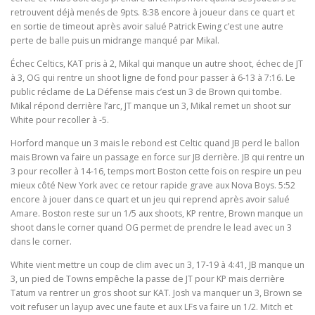
retrouvent déjà menés de 9pts. 8:38 encore à joueur dans ce quart et
en sortie de timeout après avoir salué Patrick Ewing c’est une autre
perte de balle puis un midrange manqué par Mikal.
Échec Celtics, KAT pris à 2, Mikal qui manque un autre shoot, échec de JT
à 3, OG qui rentre un shoot ligne de fond pour passer à 6-13 à 7:16. Le
public réclame de La Défense mais c’est un 3 de Brown qui tombe.
Mikal répond derrière l’arc, JT manque un 3, Mikal remet un shoot sur
White pour recoller à -5.
Horford manque un 3 mais le rebond est Celtic quand JB perd le ballon
mais Brown va faire un passage en force sur JB derrière. JB qui rentre un
3 pour recoller à 14-16, temps mort Boston cette fois on respire un peu
mieux côté New York avec ce retour rapide grave aux Nova Boys. 5:52
encore à jouer dans ce quart et un jeu qui reprend après avoir salué
Amare. Boston reste sur un 1/5 aux shoots, KP rentre, Brown manque un
shoot dans le corner quand OG permet de prendre le lead avec un 3
dans le corner.
White vient mettre un coup de clim avec un 3, 17-19 à 4:41, JB manque un
3, un pied de Towns empêche la passe de JT pour KP mais derrière
Tatum va rentrer un gros shoot sur KAT. Josh va manquer un 3, Brown se
voit refuser un layup avec une faute et aux LFs va faire un 1/2. Mitch et