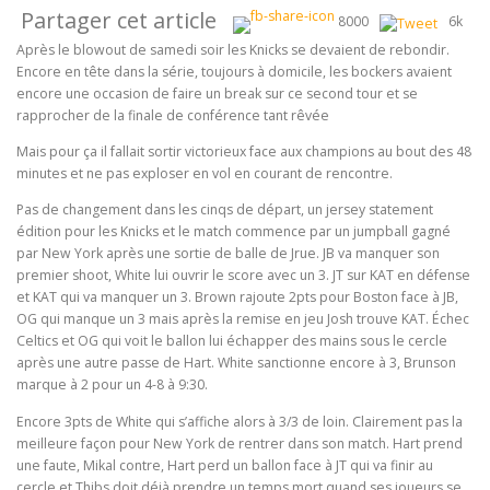
Partager cet article
8000
6k
Après le blowout de samedi soir les Knicks se devaient de rebondir.
Encore en tête dans la série, toujours à domicile, les bockers avaient
encore une occasion de faire un break sur ce second tour et se
rapprocher de la finale de conférence tant rêvée
Mais pour ça il fallait sortir victorieux face aux champions au bout des 48
minutes et ne pas exploser en vol en courant de rencontre.
Pas de changement dans les cinqs de départ, un jersey statement
édition pour les Knicks et le match commence par un jumpball gagné
par New York après une sortie de balle de Jrue. JB va manquer son
premier shoot, White lui ouvrir le score avec un 3. JT sur KAT en défense
et KAT qui va manquer un 3. Brown rajoute 2pts pour Boston face à JB,
OG qui manque un 3 mais après la remise en jeu Josh trouve KAT. Échec
Celtics et OG qui voit le ballon lui échapper des mains sous le cercle
après une autre passe de Hart. White sanctionne encore à 3, Brunson
marque à 2 pour un 4-8 à 9:30.
Encore 3pts de White qui s’affiche alors à 3/3 de loin. Clairement pas la
meilleure façon pour New York de rentrer dans son match. Hart prend
une faute, Mikal contre, Hart perd un ballon face à JT qui va finir au
cercle et Thibs doit déjà prendre un temps mort quand ses joueurs se