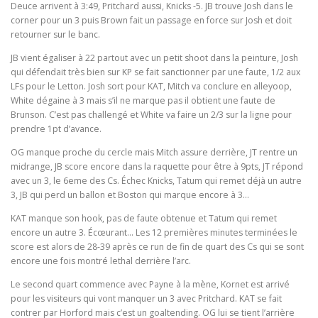
Deuce arrivent à 3:49, Pritchard aussi, Knicks -5. JB trouve Josh dans le
corner pour un 3 puis Brown fait un passage en force sur Josh et doit
retourner sur le banc.
JB vient égaliser à 22 partout avec un petit shoot dans la peinture, Josh
qui défendait très bien sur KP se fait sanctionner par une faute, 1/2 aux
LFs pour le Letton. Josh sort pour KAT, Mitch va conclure en alleyoop,
White dégaine à 3 mais s’il ne marque pas il obtient une faute de
Brunson. C’est pas challengé et White va faire un 2/3 sur la ligne pour
prendre 1pt d’avance.
OG manque proche du cercle mais Mitch assure derrière, JT rentre un
midrange, JB score encore dans la raquette pour être à 9pts, JT répond
avec un 3, le 6eme des Cs. Échec Knicks, Tatum qui remet déjà un autre
3, JB qui perd un ballon et Boston qui marque encore à 3…
KAT manque son hook, pas de faute obtenue et Tatum qui remet
encore un autre 3. Écœurant… Les 12 premières minutes terminées le
score est alors de 28-39 après ce run de fin de quart des Cs qui se sont
encore une fois montré lethal derrière l’arc.
Le second quart commence avec Payne à la mène, Kornet est arrivé
pour les visiteurs qui vont manquer un 3 avec Pritchard. KAT se fait
contrer par Horford mais c’est un goaltending. OG lui se tient l’arrière