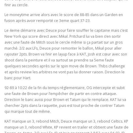
finir au cercle.
Le moneytime arrive alors avec le score de 88-85 dans un Garden en
fusion après avoir remporté ce 3eme quart 37-23.
Le 4eme démarre avec Deuce pour faire souffler le capitaine mais c’est
New York qui score direct avec Mikal. Pritchard lui va bien s’en sortir
avec une faute de Mitch sous le cercle même si ça partait sur un gros
marché. 2/2 aux LFs, Deuce pour remonter le ballon, Mikal pour aller
rajouter 2pts. Brown va finir en layup face à KAT, Josh est cœur avec son
shoot dans la peinture et il va surtout se prendre sa 5eme faute
quelques secondes après sur le spin move de Brown. Thibs challenge
et après review les arbitres ne vont pas lui donner raison. Direction le
banc pour Hart.
92-89 à 10:22 de la fin du temps réglementaire, OG intercepte et subit
une faute de Brown pour l’empêcher de partir en contre attaque.
Direction le banc aussi pour Brown et Tatum qui le remplace. KAT lui va
chercher 2pts dans la raquette, puis est tout proche de contrer Tatum
qui marque tout de même.
KAT manque un 3, rebond Mitch, Deuce manque un 3, rebond Celtics. KP
manque un 3, rebond White, KP revient en trailer et obtient une faute de