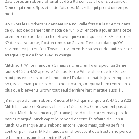
2pts après un rebond offensif et déjà 9 à son actif. Towns au contre,
Deuce qui remet 3pts et cette fois c’est Mazzulla qui prend un temps
mort.
42-48 oui les Bockers reviennent une nouvelle fois sur les Celtics dans
ce qui est décidément un match de run. 6:21 encore à jouer dans cette
première moitié de match et Brown qui va manquer un 3. KAT score sur
KP dans la raquette, Boston remet un 3 avec JT en attendant qu’OG
revienne en jeu et c’est Towns qui va prendre sa seconde faute sur son
attaque ligne de fond avec un charge.
Mitch sort, White manque à 3 mais va chercher Towns pour sa 3eme
faute. 44-52 à 4:58 après le 1/2 aux LFs de White alors que les Knicks
n’ont pas encore shooté le moindre LFs dans ce match. Josh remplace
KAT, Mikal manque un shoot. Échec Boston, OG qui va bien rentre un 3
plus que bienvenu. Brown tout seul derrière l’arc marque aussi à 3.
JB manque de loin, rebond Knicks et Mikal qui manque à 3. 47-55 à 3:22,
Mitch fait faute et Brown va faire un 1/2 aux LFs. Curieusement pas de
Hack-a-Mitch de vu encore, JB trouve Josh dans le corner mais pas de
panier marqué. Mitch capte le rebond et cette fois faute de KP sur
Mitch. OG manque un 3, rebond encore Knicks mais Josh va se faire
contrer par Tatum. Mikal manque un shoot avant que Boston ne perde
le ballon dans une lutte entre JB et JT.