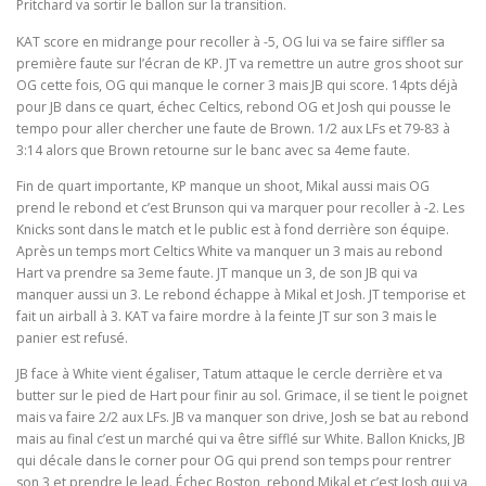
Pritchard va sortir le ballon sur la transition.
KAT score en midrange pour recoller à -5, OG lui va se faire siffler sa
première faute sur l’écran de KP. JT va remettre un autre gros shoot sur
OG cette fois, OG qui manque le corner 3 mais JB qui score. 14pts déjà
pour JB dans ce quart, échec Celtics, rebond OG et Josh qui pousse le
tempo pour aller chercher une faute de Brown. 1/2 aux LFs et 79-83 à
3:14 alors que Brown retourne sur le banc avec sa 4eme faute.
Fin de quart importante, KP manque un shoot, Mikal aussi mais OG
prend le rebond et c’est Brunson qui va marquer pour recoller à -2. Les
Knicks sont dans le match et le public est à fond derrière son équipe.
Après un temps mort Celtics White va manquer un 3 mais au rebond
Hart va prendre sa 3eme faute. JT manque un 3, de son JB qui va
manquer aussi un 3. Le rebond échappe à Mikal et Josh. JT temporise et
fait un airball à 3. KAT va faire mordre à la feinte JT sur son 3 mais le
panier est refusé.
JB face à White vient égaliser, Tatum attaque le cercle derrière et va
butter sur le pied de Hart pour finir au sol. Grimace, il se tient le poignet
mais va faire 2/2 aux LFs. JB va manquer son drive, Josh se bat au rebond
mais au final c’est un marché qui va être sifflé sur White. Ballon Knicks, JB
qui décale dans le corner pour OG qui prend son temps pour rentrer
son 3 et prendre le lead. Échec Boston, rebond Mikal et c’est Josh qui va