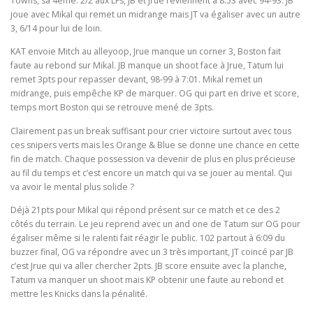
Towns, sa 4eme. 2/2 aux LFs, JB et Jrue reviennent à 8:53 avec 94-93. JB
joue avec Mikal qui remet un midrange mais JT va égaliser avec un autre
3, 6/14 pour lui de loin.
KAT envoie Mitch au alleyoop, Jrue manque un corner 3, Boston fait
faute au rebond sur Mikal. JB manque un shoot face à Jrue, Tatum lui
remet 3pts pour repasser devant, 98-99 à 7:01. Mikal remet un
midrange, puis empêche KP de marquer. OG qui part en drive et score,
temps mort Boston qui se retrouve mené de 3pts.
Clairement pas un break suffisant pour crier victoire surtout avec tous
ces snipers verts mais les Orange & Blue se donne une chance en cette
fin de match. Chaque possession va devenir de plus en plus précieuse
au fil du temps et c’est encore un match qui va se jouer au mental. Qui
va avoir le mental plus solide ?
Déjà 21pts pour Mikal qui répond présent sur ce match et ce des 2
côtés du terrain. Le jeu reprend avec un and one de Tatum sur OG pour
égaliser même si le ralenti fait réagir le public. 102 partout à 6:09 du
buzzer final, OG va répondre avec un 3 très important, JT coincé par JB
c’est Jrue qui va aller chercher 2pts. JB score ensuite avec la planche,
Tatum va manquer un shoot mais KP obtenir une faute au rebond et
mettre les Knicks dans la pénalité.