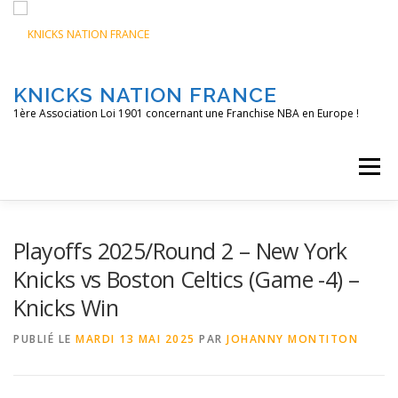
Aller
au
contenu
KNICKS NATION FRANCE
1ère Association Loi 1901 concernant une Franchise NBA en Europe !
Menu
ACCUEIL
NOS ACTIONS
BLOG
KNFTV
Playoffs 2025/Round 2 – New York
Knicks vs Boston Celtics (Game -4) –
Knicks Win
PODCAST
CONTACT
A PROPOS
PUBLIÉ LE
MARDI 13 MAI 2025
PAR
JOHANNY MONTITON