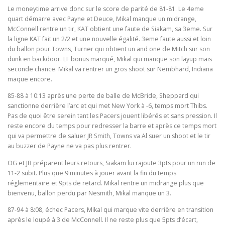
Le moneytime arrive donc sur le score de parité de 81-81. Le 4eme
quart démarre avec Payne et Deuce, Mikal manque un midrange,
McConnell rentre un tir, KAT obtient une faute de Siakam, sa 3eme. Sur
la ligne KAT fait un 2/2 et une nouvelle égalité. 3eme faute aussi et loin
du ballon pour Towns, Turner qui obtient un and one de Mitch sur son
dunk en backdoor. LF bonus marqué, Mikal qui manque son layup mais
seconde chance. Mikal va rentrer un gros shoot sur Nembhard, Indiana
maque encore.
85-88 à 10:13 après une perte de balle de McBride, Sheppard qui
sanctionne derrière l’arc et qui met New York à -6, temps mort Thibs.
Pas de quoi être serein tant les Pacers jouent libérés et sans pression. Il
reste encore du temps pour redresser la barre et après ce temps mort
qui va permettre de saluer JR Smith, Towns va Al suer un shoot et le tir
au buzzer de Payne ne va pas plus rentrer.
OG et JB préparent leurs retours, Siakam lui rajoute 3pts pour un run de
11-2 subit. Plus que 9 minutes à jouer avant la fin du temps
réglementaire et 9pts de retard. Mikal rentre un midrange plus que
bienvenu, ballon perdu par Nesmith, Mikal manque un 3.
87-94 à 8:08, échec Pacers, Mikal qui marque vite derrière en transition
après le loupé à 3 de McConnell. Il ne reste plus que 5pts d’écart,