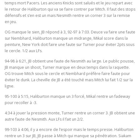
temps mort Pacers. Les anciens Knicks sont salués et le jeu repart avec
le retour de Haliburton qui va se faire contrer par Mitch. Il faut des stops
défensifs et s’en est un mais Nesmith rentre un corner 3 sur la remise
en jeu.
OG manque le sien, JB répond à 3, 92-97 à 7:03. Deuce va faire une faute
sur Nembhard, Haliburton manque un midrange, Mikal score dans la
peinture, New York doit faire une faute sur Turner pour éviter 2pts sous
le cercle. 1/2 aux LFs.
94-98 à 6:21, JB obtient une faute de Nesmith au large. Le public pousse,
JB manque un shoot, Turner marque en deux temps dans la raquette.
OG trouve Mitch sous le cercle et Nembhard préfère faire faute pour
éviter le dunk. La cheville de JB a été touché mais Mitch lui fait 1/2 sur la
ligne.
95-100 à 5:15, Haliburton manque un 3 forcé, Mikal rentre un fadeway
pour recoller à -3.
4:34 à jouer la pression monte, Turner rentre un corner 3. JB obtient une
autre faute de Nesmith. Aux LFs il fait un 2/2.
99-103 à 4:06, il y a encore de l’espoir mais le temps presse. Haliburton
rentre un 3 sur JB, JB passe à Mitch qui manque sa pénétration. Siakam