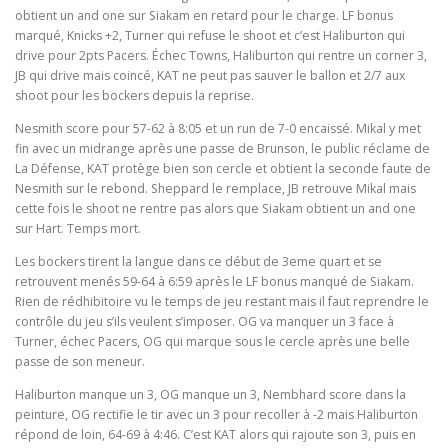
obtient un and one sur Siakam en retard pour le charge. LF bonus
marqué, Knicks +2, Turner qui refuse le shoot et c’est Haliburton qui
drive pour 2pts Pacers. Échec Towns, Haliburton qui rentre un corner 3,
JB qui drive mais coincé, KAT ne peut pas sauver le ballon et 2/7 aux
shoot pour les bockers depuis la reprise.
Nesmith score pour 57-62 à 8:05 et un run de 7-0 encaissé. Mikal y met
fin avec un midrange après une passe de Brunson, le public réclame de
La Défense, KAT protège bien son cercle et obtient la seconde faute de
Nesmith sur le rebond. Sheppard le remplace, JB retrouve Mikal mais
cette fois le shoot ne rentre pas alors que Siakam obtient un and one
sur Hart. Temps mort.
Les bockers tirent la langue dans ce début de 3eme quart et se
retrouvent menés 59-64 à 6:59 après le LF bonus manqué de Siakam.
Rien de rédhibitoire vu le temps de jeu restant mais il faut reprendre le
contrôle du jeu s’ils veulent s’imposer. OG va manquer un 3 face à
Turner, échec Pacers, OG qui marque sous le cercle après une belle
passe de son meneur.
Haliburton manque un 3, OG manque un 3, Nembhard score dans la
peinture, OG rectifie le tir avec un 3 pour recoller à -2 mais Haliburton
répond de loin, 64-69 à 4:46. C’est KAT alors qui rajoute son 3, puis en