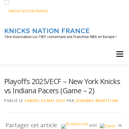
Aller
au
contenu
KNICKS NATION FRANCE
1ère Association Loi 1901 concernant une Franchise NBA en Europe !
Menu
ACCUEIL
NOS ACTIONS
BLOG
KNFTV
Playoffs 2025/ECF – New York Knicks
vs Indiana Pacers (Game – 2)
PODCAST
CONTACT
A PROPOS
PUBLIÉ LE
SAMEDI 24 MAI 2025
PAR
JOHANNY MONTITON
Partager cet article
8000
6k