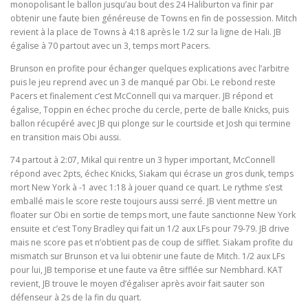
monopolisant le ballon jusqu’au bout des 24 Haliburton va finir par
obtenir une faute bien généreuse de Towns en fin de possession. Mitch
revient à la place de Towns à 4:18 après le 1/2 sur la ligne de Hali. JB
égalise à 70 partout avec un 3, temps mort Pacers.
Brunson en profite pour échanger quelques explications avec l’arbitre
puis le jeu reprend avec un 3 de manqué par Obi. Le rebond reste
Pacers et finalement c’est McConnell qui va marquer. JB répond et
égalise, Toppin en échec proche du cercle, perte de balle Knicks, puis
ballon récupéré avec JB qui plonge sur le courtside et Josh qui termine
en transition mais Obi aussi.
74 partout à 2:07, Mikal qui rentre un 3 hyper important, McConnell
répond avec 2pts, échec Knicks, Siakam qui écrase un gros dunk, temps
mort New York à -1 avec 1:18 à jouer quand ce quart. Le rythme s’est
emballé mais le score reste toujours aussi serré. JB vient mettre un
floater sur Obi en sortie de temps mort, une faute sanctionne New York
ensuite et c’est Tony Bradley qui fait un 1/2 aux LFs pour 79-79. JB drive
mais ne score pas et n’obtient pas de coup de sifflet. Siakam profite du
mismatch sur Brunson et va lui obtenir une faute de Mitch. 1/2 aux LFs
pour lui, JB temporise et une faute va être sifflée sur Nembhard. KAT
revient, JB trouve le moyen d’égaliser après avoir fait sauter son
défenseur à 2s de la fin du quart.