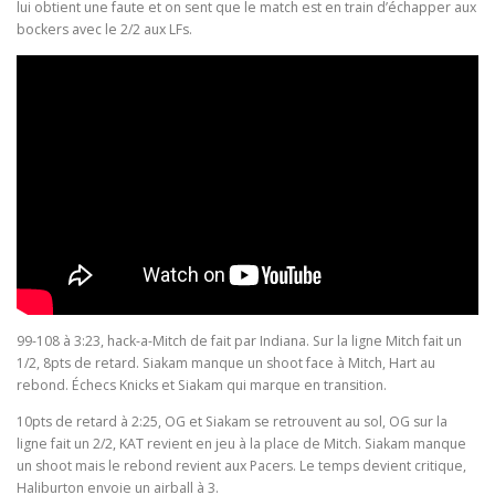
lui obtient une faute et on sent que le match est en train d’échapper aux
bockers avec le 2/2 aux LFs.
99-108 à 3:23, hack-a-Mitch de fait par Indiana. Sur la ligne Mitch fait un
1/2, 8pts de retard. Siakam manque un shoot face à Mitch, Hart au
rebond. Échecs Knicks et Siakam qui marque en transition.
10pts de retard à 2:25, OG et Siakam se retrouvent au sol, OG sur la
ligne fait un 2/2, KAT revient en jeu à la place de Mitch. Siakam manque
un shoot mais le rebond revient aux Pacers. Le temps devient critique,
Haliburton envoie un airball à 3.