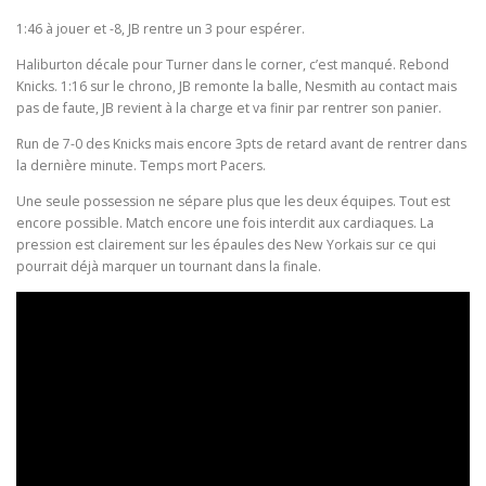
1:46 à jouer et -8, JB rentre un 3 pour espérer.
Haliburton décale pour Turner dans le corner, c’est manqué. Rebond
Knicks. 1:16 sur le chrono, JB remonte la balle, Nesmith au contact mais
pas de faute, JB revient à la charge et va finir par rentrer son panier.
Run de 7-0 des Knicks mais encore 3pts de retard avant de rentrer dans
la dernière minute. Temps mort Pacers.
Une seule possession ne sépare plus que les deux équipes. Tout est
encore possible. Match encore une fois interdit aux cardiaques. La
pression est clairement sur les épaules des New Yorkais sur ce qui
pourrait déjà marquer un tournant dans la finale.