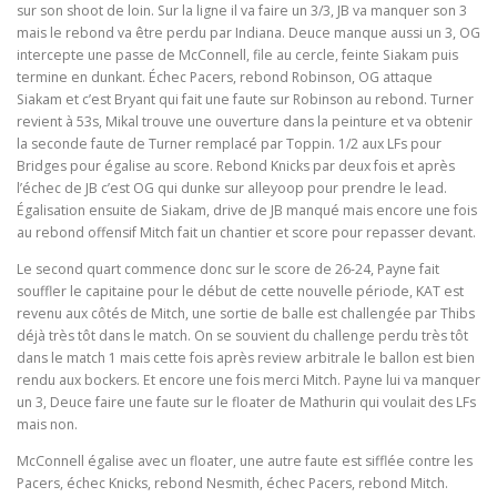
sur son shoot de loin. Sur la ligne il va faire un 3/3, JB va manquer son 3
mais le rebond va être perdu par Indiana. Deuce manque aussi un 3, OG
intercepte une passe de McConnell, file au cercle, feinte Siakam puis
termine en dunkant. Échec Pacers, rebond Robinson, OG attaque
Siakam et c’est Bryant qui fait une faute sur Robinson au rebond. Turner
revient à 53s, Mikal trouve une ouverture dans la peinture et va obtenir
la seconde faute de Turner remplacé par Toppin. 1/2 aux LFs pour
Bridges pour égalise au score. Rebond Knicks par deux fois et après
l’échec de JB c’est OG qui dunke sur alleyoop pour prendre le lead.
Égalisation ensuite de Siakam, drive de JB manqué mais encore une fois
au rebond offensif Mitch fait un chantier et score pour repasser devant.
Le second quart commence donc sur le score de 26-24, Payne fait
souffler le capitaine pour le début de cette nouvelle période, KAT est
revenu aux côtés de Mitch, une sortie de balle est challengée par Thibs
déjà très tôt dans le match. On se souvient du challenge perdu très tôt
dans le match 1 mais cette fois après review arbitrale le ballon est bien
rendu aux bockers. Et encore une fois merci Mitch. Payne lui va manquer
un 3, Deuce faire une faute sur le floater de Mathurin qui voulait des LFs
mais non.
McConnell égalise avec un floater, une autre faute est sifflée contre les
Pacers, échec Knicks, rebond Nesmith, échec Pacers, rebond Mitch.