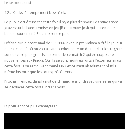
Le second aussi.
4.2s, Knicks -5, temps mort New York.
Le public est éteint car cette fois il n’y a plus d’espoir. Les mines sont
graves sur le banc, remise en jeu JB qui trouve Josh qui lui remet le
ballon pour un tir à 3 qui ne rentre pas.
Défaite sur le score final de 109-114. Avec 39pts Siakam a été le joueur
du match et là où on voulait vite oublier cette fin de match 1 les regrets
sont encore plus grands au terme de ce match 2 qui échappe une
nouvelle fois aux Knicks. Oui ils se sont montrés forts à l’extérieur mais
cette fois ils se retrouvent menés 0-2 et ce n’est absolument plus la
même histoire que les tours précédents.
Prochain rendez dans la nuit de dimanche à lundi avec une série qui va
se déplacer cette fois à Indianapolis.
Et pour encore plus d’analyses :