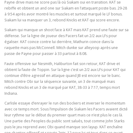
Payne drive mais ne score pas là où Siakam oui en transition. KAT se
rebiffe et obtient un and one sur Siakam en l’attaquant poste bas. 29-28
à 9:54 après avoir montré les muscles et surtout marqué le LF bonus.
Siakam lui va manquer un 3, rebond Knicks et KAT qui score encore.
Siakam qui manque un shoot face à KAT mais KAT prend une faute sur sa
défense. Sur la ligne de joueur des Pacers fait un 2/2 aux LFs pour
égaliser. KAT coince contre lui derrière, Mathurin coince dans la
raquette mais pas McConnell. Mitch dunke sur alleyoop après une
passe de Payne pour passer à 33 partout à 8:08.
Faute offensive sur Nesmith, Haliburton fait son retour, KAT drive et
obtient la faute de Toppin. Sur la ligne c’est un 2/2 aux LFs pour KAT qui
continue d’être agressif en attaque quand JB est encore sur le banc.
Mitch contre Obi sur la séquence suivante, un 3 de manqué mais
rebond Knicks et un 3 de marqué par KAT, 38-33 à 7:17, temps mort
Indiana.
Carlisle essaye d’enrayer le run des bockers et inverser le momentum
avec ce temps mort. Sous l’impulsion de Siakam les Pacers avaient dicté
leur rythme sur le début du premier quart mais ce n’est plus le cas là.
Une partie des Peoples du public sont salués, tout comme John Starks
puis le jeu reprend avec Obi quand manque son layup. KAT enchaîne
son chantier offensif et rajoute 2pts. 12 pour lui et tous dans ce quart.