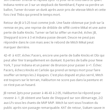
Indiana rentre un 3 sur un stepback de Nembhard, Payne va perdre un
ballon, Turner écraser un dunk après avoir pris de vitesse Mitch et cette
fois c’est Thibs qui prend le temps mort.
Retour de JB à 5:25 tout comme Josh. Une faute obtenue par Josh sur la
remise en jeu, une reprise de dribble de sifflé contre Mikal et une autre
perte de balle Knicks. Turner se fait lui siffler un marché, échec JB,
Sheppard score à 3 et Indiana passe devant. Deuce ne peut pas
répondre dans le coin mais avec le rebond de Mitch Mikal peut
marquer derrière.
42-41 à 4:07, échec Pacers, encore une perte de balle Knicks et Obi qui
peut aller finir tranquillement en dunkant. 8 pertes de balle pour New
York, 7 pour Indiana et un panier de Brunson pour passer à +1. Échec
Pacers, échecs Knicks et Carlisle qui prend un temps mort pour faire
souffler un temps les 2 équipes. C’est plus disputé et plus serré, Mitch
est toujours sur le terrain, Haliburton ne score pas dans la peinture et
ce n’est pas un hasard.
JB remet 2pts pour passer à 46-43 à 2:05, Haliburton lui répond pour
revenir à -1, JB obtient une faute de Sheppard sur son démarrage, 2/2
aux LFs sous les chants de MVP MVP. Mitch lui sort sous l’ovation du
public après son passage remarquable. KAT de retour, Siakam sauve in