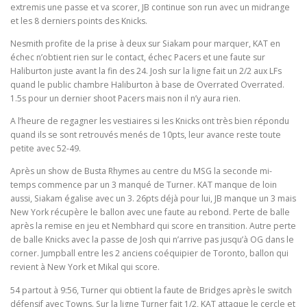
extremis une passe et va scorer, JB continue son run avec un midrange
et les 8 derniers points des Knicks.
Nesmith profite de la prise à deux sur Siakam pour marquer, KAT en
échec n’obtient rien sur le contact, échec Pacers et une faute sur
Haliburton juste avant la fin des 24. Josh sur la ligne fait un 2/2 aux LFs
quand le public chambre Haliburton à base de Overrated Overrated.
1.5s pour un dernier shoot Pacers mais non il n’y aura rien.
A l’heure de regagner les vestiaires si les Knicks ont très bien répondu
quand ils se sont retrouvés menés de 10pts, leur avance reste toute
petite avec 52-49.
Après un show de Busta Rhymes au centre du MSG la seconde mi-
temps commence par un 3 manqué de Turner. KAT manque de loin
aussi, Siakam égalise avec un 3. 26pts déjà pour lui, JB manque un 3 mais
New York récupère le ballon avec une faute au rebond. Perte de balle
après la remise en jeu et Nembhard qui score en transition. Autre perte
de balle Knicks avec la passe de Josh qui n’arrive pas jusqu’à OG dans le
corner. Jumpball entre les 2 anciens coéquipier de Toronto, ballon qui
revient à New York et Mikal qui score.
54 partout à 9:56, Turner qui obtient la faute de Bridges après le switch
défensif avec Towns. Sur la ligne Turner fait 1/2, KAT attaque le cercle et