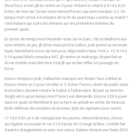
shoot face à Hart, JB lui rentre un 3 pour réduire le retard à 9-14 à 6:23.
Échec de mon de Turner mais rebond Pacers qui vont marquer à 2. Un
temps mort arrive à 6 minutes de la fin du quart mais comme au match 1
c’est Indiana qui a pris les devants sur les premières minutes du
premier quart.
En sortie de temps mort Nesmith reste sur le banc, Obi et Mathurin eux
sont rentrés en jeu. JB drive mais perd le ballon, Josh prend sa seconde
faute, Nembhard score de loin pour déjà mettre New York à -10, 9-19 à
5:19 quand Mitch remplace KAT. JB rentre un midrange, Bryant fait un
écran mobile mais derrière c’est JB qui se fait siffler un passage en
force.
Deuce remplace Josh, Haliburton manque son floater face à Mikal et
Deuce rentre un 3 pour recoller à -5. Échec Pacers, réveil du public mais
les bockers doivent rendre le ballon à l’adversaire. Bryant se tient les
doigts alors qu’un temps mort Pacers est demandé. Encore 3:58 à jouer
dans ce quart et Nembhard qui va faire un airball en sortie de timeout.
Belle défense des bockers et un beau 3pts du capitaine pour suivre.
17-19 à 3:03, un 3 de manqué par les jaunes, rebond Brunson, Deuce
qui égalise et pousse le run à 10-0 pour les Orange & Blue. Carlisle fait
d’autres changements et avec son retour Siakam obtient une faute d’OG