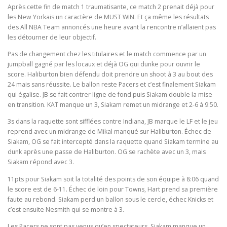
Après cette fin de match 1 traumatisante, ce match 2 prenait déjà pour
les New Yorkais un caractère de MUST WIN. Et ça même les résultats
des All NBA Team annoncés une heure avant la rencontre n’allaient pas
les détourner de leur objectif.
Pas de changement chez les titulaires et le match commence par un
jumpball gagné par les locaux et déjà OG qui dunke pour ouvrir le
score. Haliburton bien défendu doit prendre un shoot à 3 au bout des
24 mais sans réussite. Le ballon reste Pacers et c’est finalement Siakam
qui égalise. JB se fait contrer ligne de fond puis Siakam double la mise
en transition. KAT manque un 3, Siakam remet un midrange et 2-6 à 9:50.
3s dans la raquette sont sifflées contre Indiana, JB marque le LF et le jeu
reprend avec un midrange de Mikal manqué sur Haliburton. Échec de
Siakam, OG se fait intercepté dans la raquette quand Siakam termine au
dunk après une passe de Haliburton. OG se rachète avec un 3, mais
Siakam répond avec 3.
11pts pour Siakam soit la totalité des points de son équipe à 8:06 quand
le score est de 6-11. Échec de loin pour Towns, Hart prend sa première
faute au rebond. Siakam perd un ballon sous le cercle, échec Knicks et
c’est ensuite Nesmith qui se montre à 3.
Les Pacers ne sont pas venus qu’en spectateurs, Siakam manque un