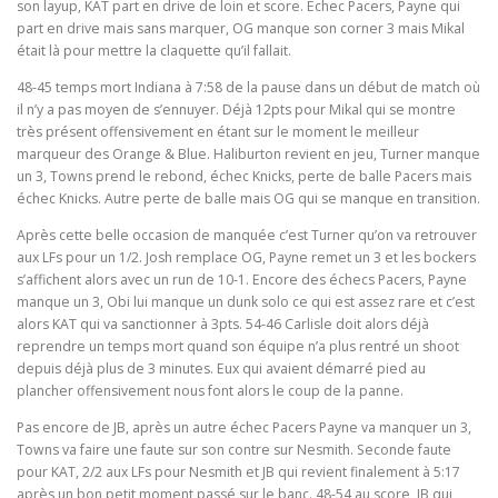
son layup, KAT part en drive de loin et score. Échec Pacers, Payne qui
part en drive mais sans marquer, OG manque son corner 3 mais Mikal
était là pour mettre la claquette qu’il fallait.
48-45 temps mort Indiana à 7:58 de la pause dans un début de match où
il n’y a pas moyen de s’ennuyer. Déjà 12pts pour Mikal qui se montre
très présent offensivement en étant sur le moment le meilleur
marqueur des Orange & Blue. Haliburton revient en jeu, Turner manque
un 3, Towns prend le rebond, échec Knicks, perte de balle Pacers mais
échec Knicks. Autre perte de balle mais OG qui se manque en transition.
Après cette belle occasion de manquée c’est Turner qu’on va retrouver
aux LFs pour un 1/2. Josh remplace OG, Payne remet un 3 et les bockers
s’affichent alors avec un run de 10-1. Encore des échecs Pacers, Payne
manque un 3, Obi lui manque un dunk solo ce qui est assez rare et c’est
alors KAT qui va sanctionner à 3pts. 54-46 Carlisle doit alors déjà
reprendre un temps mort quand son équipe n’a plus rentré un shoot
depuis déjà plus de 3 minutes. Eux qui avaient démarré pied au
plancher offensivement nous font alors le coup de la panne.
Pas encore de JB, après un autre échec Pacers Payne va manquer un 3,
Towns va faire une faute sur son contre sur Nesmith. Seconde faute
pour KAT, 2/2 aux LFs pour Nesmith et JB qui revient finalement à 5:17
après un bon petit moment passé sur le banc. 48-54 au score, JB qui