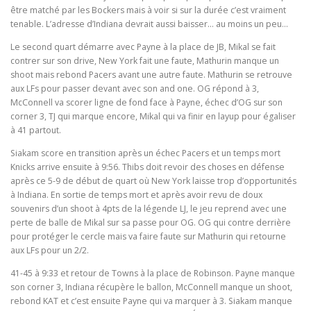
être matché par les Bockers mais à voir si sur la durée c’est vraiment
tenable. L’adresse d’Indiana devrait aussi baisser… au moins un peu…
Le second quart démarre avec Payne à la place de JB, Mikal se fait
contrer sur son drive, New York fait une faute, Mathurin manque un
shoot mais rebond Pacers avant une autre faute. Mathurin se retrouve
aux LFs pour passer devant avec son and one. OG répond à 3,
McConnell va scorer ligne de fond face à Payne, échec d’OG sur son
corner 3, TJ qui marque encore, Mikal qui va finir en layup pour égaliser
à 41 partout.
Siakam score en transition après un échec Pacers et un temps mort
Knicks arrive ensuite à 9:56. Thibs doit revoir des choses en défense
après ce 5-9 de début de quart où New York laisse trop d’opportunités
à Indiana. En sortie de temps mort et après avoir revu de doux
souvenirs d’un shoot à 4pts de la légende LJ, le jeu reprend avec une
perte de balle de Mikal sur sa passe pour OG. OG qui contre derrière
pour protéger le cercle mais va faire faute sur Mathurin qui retourne
aux LFs pour un 2/2.
41-45 à 9:33 et retour de Towns à la place de Robinson. Payne manque
son corner 3, Indiana récupère le ballon, McConnell manque un shoot,
rebond KAT et c’est ensuite Payne qui va marquer à 3. Siakam manque