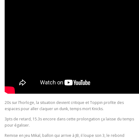
20s sur l’horloge, la situation devient critique et Toppin profite des
espaces pour aller claquer un dunk, temps mort Knicks.
3pts de retard, 15.3s encore dans cette prolongation ça laisse du temps
pour égaliser.
Remise en jeu Mikal, ballon qui arrive à JB, il loupe son 3, le rebond