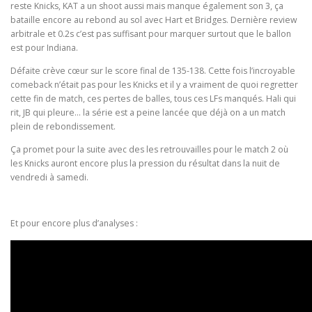
reste Knicks, KAT a un shoot aussi mais manque également son 3, ça
bataille encore au rebond au sol avec Hart et Bridges. Dernière review
arbitrale et 0.2s c’est pas suffisant pour marquer surtout que le ballon
est pour Indiana.
Défaite crève cœur sur le score final de 135-138. Cette fois l’incroyable
comeback n’était pas pour les Knicks et il y a vraiment de quoi regretter
cette fin de match, ces pertes de balles, tous ces LFs manqués. Hali qui
rit, JB qui pleure… la série est a peine lancée que déjà on a un match
plein de rebondissement.
Ça promet pour la suite avec des les retrouvailles pour le match 2 où
les Knicks auront encore plus la pression du résultat dans la nuit de
vendredi à samedi.
Et pour encore plus d’analyses :