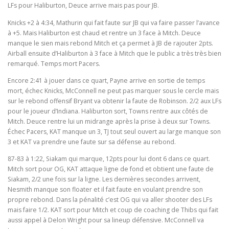
LFs pour Haliburton, Deuce arrive mais pas pour JB.
Knicks +2 à 4:34, Mathurin qui fait faute sur JB qui va faire passer l’avance
à +5. Mais Haliburton est chaud et rentre un 3 face à Mitch. Deuce
manque le sien mais rebond Mitch et ça permet à JB de rajouter 2pts.
Airball ensuite d’Haliburton à 3 face à Mitch que le public a très très bien
remarqué. Temps mort Pacers.
Encore 2:41 à jouer dans ce quart, Payne arrive en sortie de temps
mort, échec Knicks, McConnell ne peut pas marquer sous le cercle mais
sur le rebond offensif Bryant va obtenir la faute de Robinson. 2/2 aux LFs
pour le joueur d’Indiana. Haliburton sort, Towns rentre aux côtés de
Mitch. Deuce rentre lui un midrange après la prise à deux sur Towns.
Échec Pacers, KAT manque un 3, TJ tout seul ouvert au large manque son
3 et KAT va prendre une faute sur sa défense au rebond.
87-83 à 1:22, Siakam qui marque, 12pts pour lui dont 6 dans ce quart.
Mitch sort pour OG, KAT attaque ligne de fond et obtient une faute de
Siakam, 2/2 une fois sur la ligne. Les dernières secondes arrivent,
Nesmith manque son floater et il fait faute en voulant prendre son
propre rebond. Dans la pénalité c’est OG qui va aller shooter des LFs
mais faire 1/2. KAT sort pour Mitch et coup de coaching de Thibs qui fait
aussi appel à Delon Wright pour sa lineup défensive. McConnell va