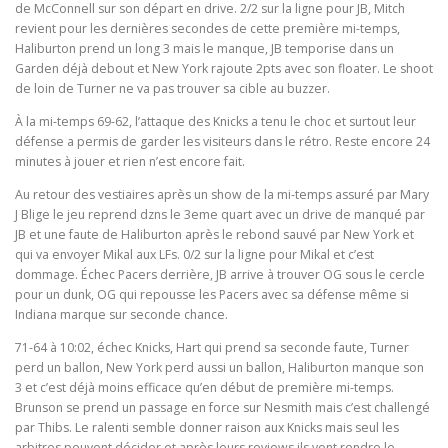
de McConnell sur son départ en drive. 2/2 sur la ligne pour JB, Mitch
revient pour les dernières secondes de cette première mi-temps,
Haliburton prend un long 3 mais le manque, JB temporise dans un
Garden déjà debout et New York rajoute 2pts avec son floater. Le shoot
de loin de Turner ne va pas trouver sa cible au buzzer.
À la mi-temps 69-62, l’attaque des Knicks a tenu le choc et surtout leur
défense a permis de garder les visiteurs dans le rétro. Reste encore 24
minutes à jouer et rien n’est encore fait.
Au retour des vestiaires après un show de la mi-temps assuré par Mary
J Blige le jeu reprend dzns le 3eme quart avec un drive de manqué par
JB et une faute de Haliburton après le rebond sauvé par New York et
qui va envoyer Mikal aux LFs. 0/2 sur la ligne pour Mikal et c’est
dommage. Échec Pacers derrière, JB arrive à trouver OG sous le cercle
pour un dunk, OG qui repousse les Pacers avec sa défense même si
Indiana marque sur seconde chance.
71-64 à 10:02, échec Knicks, Hart qui prend sa seconde faute, Turner
perd un ballon, New York perd aussi un ballon, Haliburton manque son
3 et c’est déjà moins efficace qu’en début de première mi-temps.
Brunson se prend un passage en force sur Nesmith mais c’est challengé
par Thibs. Le ralenti semble donner raison aux Knicks mais seul les
arbitres peuvent décider et après leurs reviews ils vont rendre le