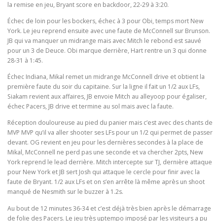
la remise en jeu, Bryant score en backdoor, 22-29 à 3:20.
Échec de loin pour les bockers, échec à 3 pour Obi, temps mort New
York. Le jeu reprend ensuite avec une faute de McConnell sur Brunson.
JB qui va manquer un midrange mais avec Mitch le rebond est sauvé
pour un 3 de Deuce. Obi marque derrière, Hart rentre un 3 qui donne
28-31 à 1:45.
Échec Indiana, Mikal remet un midrange McConnell drive et obtient la
première faute du soir du capitaine. Sur la ligne il fait un 1/2 aux LFs,
Siakam revient aux affaires, JB envoie Mitch au alleyoop pour égaliser,
échec Pacers, JB drive et termine au sol mais avec la faute.
Réception douloureuse au pied du panier mais c’est avec des chants de
MVP MVP qu’il va aller shooter ses LFs pour un 1/2 qui permet de passer
devant. OG revient en jeu pour les dernières secondes à la place de
Mikal, McConnell ne perd pas une seconde et va chercher 2pts, New
York reprend le lead derrière. Mitch intercepte sur TJ, dernière attaque
pour New York et JB sert Josh qui attaque le cercle pour finir avec la
faute de Bryant. 1/2 aux LFs et on s’en arrête là même après un shoot
manqué de Nesmith sur le buzzer à 1.2s.
Au bout de 12 minutes 36-34 et c’est déjà très bien après le démarrage
de folie des Pacers. Le jeu très uptempo imposé par les visiteurs a pu