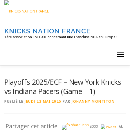
Aller
au
contenu
KNICKS NATION FRANCE
1ère Association Loi 1901 concernant une Franchise NBA en Europe !
Menu
ACCUEIL
NOS ACTIONS
BLOG
KNFTV
Playoffs 2025/ECF – New York Knicks
vs Indiana Pacers (Game – 1)
PODCAST
CONTACT
A PROPOS
PUBLIÉ LE
JEUDI 22 MAI 2025
PAR
JOHANNY MONTITON
Partager cet article
8000
6k