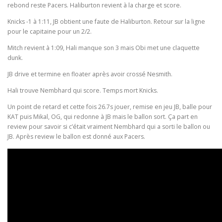
rebond reste Pacers. Haliburton revient à la charge et score.
Knicks -1 à 1:11, JB obtient une faute de Haliburton. Retour sur la ligne
pour le capitaine pour un 2/2.
Mitch revient à 1:09, Hali manque son 3 mais Obi met une claquette
dunk.
JB drive et termine en floater après avoir crossé Nesmith.
Hali trouve Nembhard qui score. Temps mort Knicks.
Un point de retard et cette fois 26.7s jouer, remise en jeu JB, balle pour
KAT puis Mikal, OG, qui redonne à JB mais le ballon sort. Ça part en
review pour savoir si c’était vraiment Nembhard qui a sorti le ballon ou
JB. Après review le ballon est donné aux Pacers.