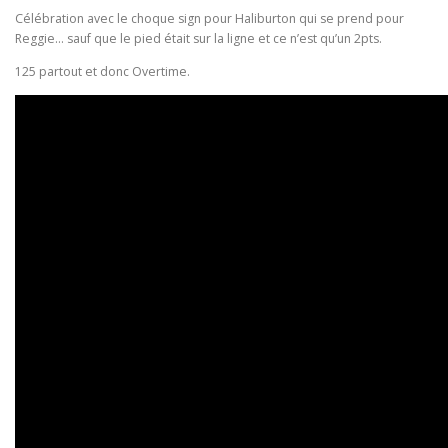
Célébration avec le choque sign pour Haliburton qui se prend pour
Reggie… sauf que le pied était sur la ligne et ce n’est qu’un 2pts.
125 partout et donc Overtime.