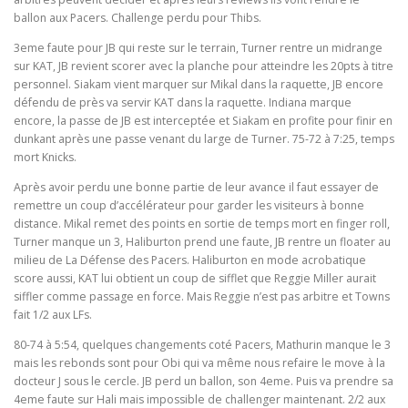
ballon aux Pacers. Challenge perdu pour Thibs.
3eme faute pour JB qui reste sur le terrain, Turner rentre un midrange
sur KAT, JB revient scorer avec la planche pour atteindre les 20pts à titre
personnel. Siakam vient marquer sur Mikal dans la raquette, JB encore
défendu de près va servir KAT dans la raquette. Indiana marque
encore, la passe de JB est interceptée et Siakam en profite pour finir en
dunkant après une passe venant du large de Turner. 75-72 à 7:25, temps
mort Knicks.
Après avoir perdu une bonne partie de leur avance il faut essayer de
remettre un coup d’accélérateur pour garder les visiteurs à bonne
distance. Mikal remet des points en sortie de temps mort en finger roll,
Turner manque un 3, Haliburton prend une faute, JB rentre un floater au
milieu de La Défense des Pacers. Haliburton en mode acrobatique
score aussi, KAT lui obtient un coup de sifflet que Reggie Miller aurait
siffler comme passage en force. Mais Reggie n’est pas arbitre et Towns
fait 1/2 aux LFs.
80-74 à 5:54, quelques changements coté Pacers, Mathurin manque le 3
mais les rebonds sont pour Obi qui va même nous refaire le move à la
docteur J sous le cercle. JB perd un ballon, son 4eme. Puis va prendre sa
4eme faute sur Hali mais impossible de challenger maintenant. 2/2 aux