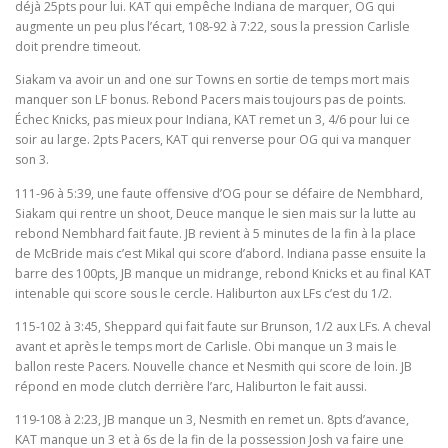
déjà 25pts pour lui. KAT qui empêche Indiana de marquer, OG qui
augmente un peu plus l’écart, 108-92 à 7:22, sous la pression Carlisle
doit prendre timeout.
Siakam va avoir un and one sur Towns en sortie de temps mort mais
manquer son LF bonus. Rebond Pacers mais toujours pas de points.
Échec Knicks, pas mieux pour Indiana, KAT remet un 3, 4/6 pour lui ce
soir au large. 2pts Pacers, KAT qui renverse pour OG qui va manquer
son 3.
111-96 à 5:39, une faute offensive d’OG pour se défaire de Nembhard,
Siakam qui rentre un shoot, Deuce manque le sien mais sur la lutte au
rebond Nembhard fait faute. JB revient à 5 minutes de la fin à la place
de McBride mais c’est Mikal qui score d’abord. Indiana passe ensuite la
barre des 100pts, JB manque un midrange, rebond Knicks et au final KAT
intenable qui score sous le cercle. Haliburton aux LFs c’est du 1/2.
115-102 à 3:45, Sheppard qui fait faute sur Brunson, 1/2 aux LFs. A cheval
avant et après le temps mort de Carlisle. Obi manque un 3 mais le
ballon reste Pacers. Nouvelle chance et Nesmith qui score de loin. JB
répond en mode clutch derrière l’arc, Haliburton le fait aussi.
119-108 à 2:23, JB manque un 3, Nesmith en remet un. 8pts d’avance,
KAT manque un 3 et à 6s de la fin de la possession Josh va faire une