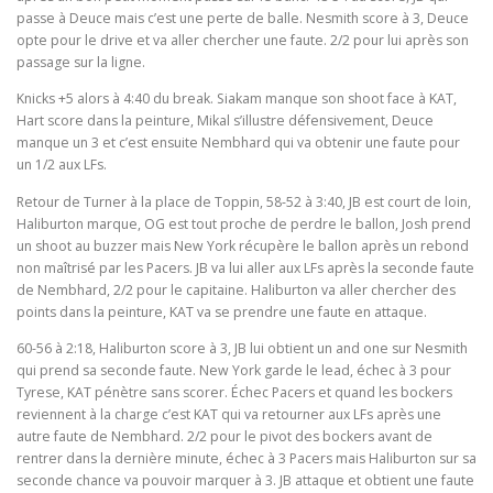
passe à Deuce mais c’est une perte de balle. Nesmith score à 3, Deuce
opte pour le drive et va aller chercher une faute. 2/2 pour lui après son
passage sur la ligne.
Knicks +5 alors à 4:40 du break. Siakam manque son shoot face à KAT,
Hart score dans la peinture, Mikal s’illustre défensivement, Deuce
manque un 3 et c’est ensuite Nembhard qui va obtenir une faute pour
un 1/2 aux LFs.
Retour de Turner à la place de Toppin, 58-52 à 3:40, JB est court de loin,
Haliburton marque, OG est tout proche de perdre le ballon, Josh prend
un shoot au buzzer mais New York récupère le ballon après un rebond
non maîtrisé par les Pacers. JB va lui aller aux LFs après la seconde faute
de Nembhard, 2/2 pour le capitaine. Haliburton va aller chercher des
points dans la peinture, KAT va se prendre une faute en attaque.
60-56 à 2:18, Haliburton score à 3, JB lui obtient un and one sur Nesmith
qui prend sa seconde faute. New York garde le lead, échec à 3 pour
Tyrese, KAT pénètre sans scorer. Échec Pacers et quand les bockers
reviennent à la charge c’est KAT qui va retourner aux LFs après une
autre faute de Nembhard. 2/2 pour le pivot des bockers avant de
rentrer dans la dernière minute, échec à 3 Pacers mais Haliburton sur sa
seconde chance va pouvoir marquer à 3. JB attaque et obtient une faute