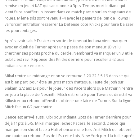
remise en jeu et KAT qui sanctionne à 3pts. Temps mort Indiana qui
vient faire souffler un instant dans ce match partie sur les chapeaux de
roues. Même s’ils sont revenu à -4 avec les paniers de loin de Towns il
va forcément falloir resserrer La Défense côté Knicks pour faire baisser
les pourcentages.
Après avoir salué Frazier en sortie de timeout Indiana vient marquer
avec un dunk de Turner après une passe de son meneur. JB va lui
chercher ses points proche du cercle, Nembhard va manquer un 3 et le
public est ravi. Réponse des Knicks derrière pour recoller à -2 puis
Indiana score encore.
Mikal rentre un midrange et on se retourne à 20-22 à 5:19 dans ce qui
est bien parti pour être un gros match d’attaque. Faute de Josh sur
Siakam, 2/2 aux LFs pour le joueur des Pacers alors que Mathurin rentre
en jeu à la place de Nesmith. Mitch est rentré pour Towns et direct il va
s’illustrer au rebond offensif et obtenir une faire de Turner. Sur la ligne
Mitch fait un 0/2 par contre.
Deuce est arrivé aussi, Obi pour Indiana. 3pts de Turner derrière pour
déjà 11pts à 5/5. Mikal marque, échec Pacers, le second, Deuce qui
manque son shoot face à Hali et encore une fois c’est Mitch qui obtient
une faute au rebond. Pas de LFs cette fois, New York perd la balle après