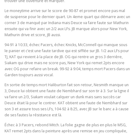
trouver une ouverture et marquer.
Le moneytime arrive sur le score de 90-87 et promet encore pas mal
de suspense pour le dernier quart. Un 4eme quart qui démarre avec un
corner 3 de manqué par Indiana mais Deuce va faire faute sur Mathurin
ensuite qui va finir avec un 2/2 aux LFs. JB marque alors pour New York,
Mathurin drive et score, JB aussi.
94-91 à 10:33, échec Pacers, échec Knicks, McConnell qui manque sous
le panier et c’est une faute tardive qui est sifflée sur JB. 1/2 aux LFs pour
TJ, KAT qui revient à la place de JB. OG qui rentre un gros 3 derrière,
Siakam qui drive mais ne score pas, New York qui remet 2pts encore
avec OG pour refaire un break. 99-92 à 9:04, temps mort Pacers dans un
Garden toujours aussi vocal.
En sortie de temps mort Haliburton fait son retour, Nesmith manque un
3, Deuce lui obtient une faute de Nembhard sur son tir à 3. Sur la ligne il
va faire un 2/3, Siakam voulait calquer un dunk mais sans succès car
Deuce était là pour le contrer. KAT obtient une faute de Nembhard sur
son 3 et assure tous ses LFs, 104-92 à 8:25, avec JB sur le banc a à cause
de ses fautes la résistance est là.
Échec à 3 Pacers, rebond Mitch. La folie gagne de plus en plus le MSG,
KAT remet 2pts dans la peinture après une remise en jeu compliquée,