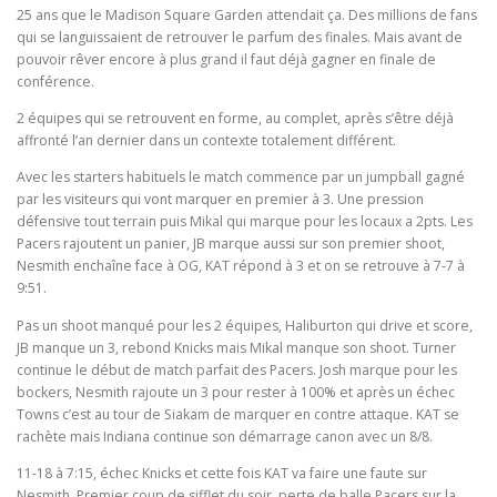
25 ans que le Madison Square Garden attendait ça. Des millions de fans
qui se languissaient de retrouver le parfum des finales. Mais avant de
pouvoir rêver encore à plus grand il faut déjà gagner en finale de
conférence.
2 équipes qui se retrouvent en forme, au complet, après s’être déjà
affronté l’an dernier dans un contexte totalement différent.
Avec les starters habituels le match commence par un jumpball gagné
par les visiteurs qui vont marquer en premier à 3. Une pression
défensive tout terrain puis Mikal qui marque pour les locaux a 2pts. Les
Pacers rajoutent un panier, JB marque aussi sur son premier shoot,
Nesmith enchaîne face à OG, KAT répond à 3 et on se retrouve à 7-7 à
9:51.
Pas un shoot manqué pour les 2 équipes, Haliburton qui drive et score,
JB manque un 3, rebond Knicks mais Mikal manque son shoot. Turner
continue le début de match parfait des Pacers. Josh marque pour les
bockers, Nesmith rajoute un 3 pour rester à 100% et après un échec
Towns c’est au tour de Siakam de marquer en contre attaque. KAT se
rachète mais Indiana continue son démarrage canon avec un 8/8.
11-18 à 7:15, échec Knicks et cette fois KAT va faire une faute sur
Nesmith. Premier coup de sifflet du soir, perte de balle Pacers sur la