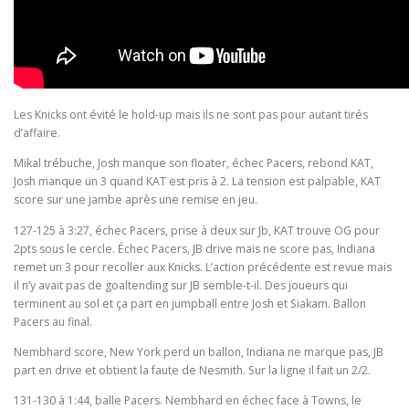
Les Knicks ont évité le hold-up mais ils ne sont pas pour autant tirés
d’affaire.
Mikal trébuche, Josh manque son floater, échec Pacers, rebond KAT,
Josh manque un 3 quand KAT est pris à 2. La tension est palpable, KAT
score sur une jambe après une remise en jeu.
127-125 à 3:27, échec Pacers, prise à deux sur Jb, KAT trouve OG pour
2pts sous le cercle. Échec Pacers, JB drive mais ne score pas, Indiana
remet un 3 pour recoller aux Knicks. L’action précédente est revue mais
il n’y avait pas de goaltending sur JB semble-t-il. Des joueurs qui
terminent au sol et ça part en jumpball entre Josh et Siakam. Ballon
Pacers au final.
Nembhard score, New York perd un ballon, Indiana ne marque pas, JB
part en drive et obtient la faute de Nesmith. Sur la ligne il fait un 2/2.
131-130 à 1:44, balle Pacers. Nembhard en échec face à Towns, le