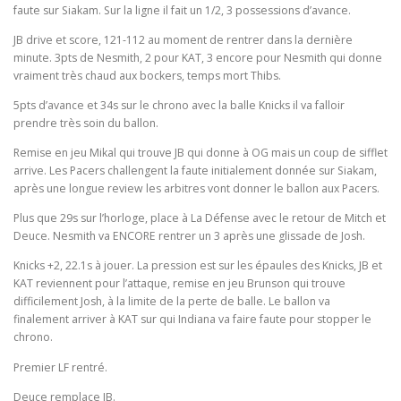
faute sur Siakam. Sur la ligne il fait un 1/2, 3 possessions d’avance.
JB drive et score, 121-112 au moment de rentrer dans la dernière
minute. 3pts de Nesmith, 2 pour KAT, 3 encore pour Nesmith qui donne
vraiment très chaud aux bockers, temps mort Thibs.
5pts d’avance et 34s sur le chrono avec la balle Knicks il va falloir
prendre très soin du ballon.
Remise en jeu Mikal qui trouve JB qui donne à OG mais un coup de sifflet
arrive. Les Pacers challengent la faute initialement donnée sur Siakam,
après une longue review les arbitres vont donner le ballon aux Pacers.
Plus que 29s sur l’horloge, place à La Défense avec le retour de Mitch et
Deuce. Nesmith va ENCORE rentrer un 3 après une glissade de Josh.
Knicks +2, 22.1s à jouer. La pression est sur les épaules des Knicks, JB et
KAT reviennent pour l’attaque, remise en jeu Brunson qui trouve
difficilement Josh, à la limite de la perte de balle. Le ballon va
finalement arriver à KAT sur qui Indiana va faire faute pour stopper le
chrono.
Premier LF rentré.
Deuce remplace JB.