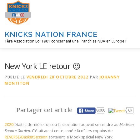
Aller
au
contenu
KNICKS NATION FRANCE
1ère Association Loi 1901 concernant une Franchise NBA en Europe !
ACCUEIL
NOS ACTIONS
BLOG
KNFTV
POD
New York LE retour 😍
PUBLIÉ LE
VENDREDI 28 OCTOBRE 2022
PAR
JOHANNY
MONTITON
A PROPOS
Partager cet article
8000
6k
2020
était la dernière fois où l’association pouvait se rendre au
Madison
Square Garden
. C’était aussi cette année là où les copains de
REVERSE/BasketSession
sortaient le Mook spécial New York.