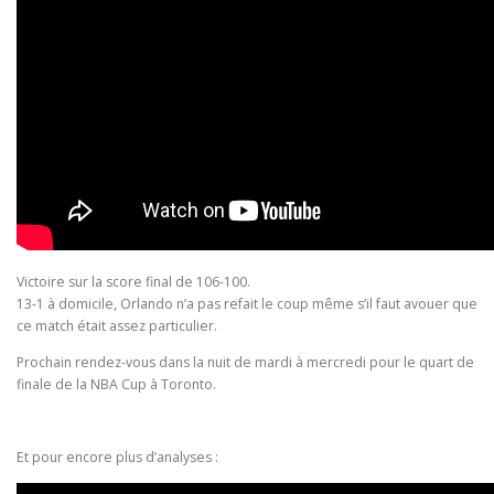
Victoire sur la score final de 106-100.
13-1 à domicile, Orlando n’a pas refait le coup même s’il faut avouer que
ce match était assez particulier.
Prochain rendez-vous dans la nuit de mardi à mercredi pour le quart de
finale de la NBA Cup à Toronto.
Et pour encore plus d’analyses :