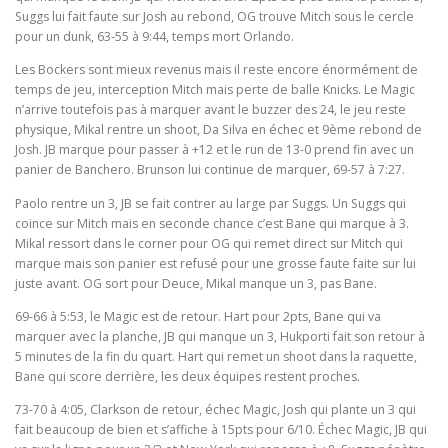
Suggs lui fait faute sur Josh au rebond, OG trouve Mitch sous le cercle
pour un dunk, 63-55 à 9:44, temps mort Orlando.
Les Bockers sont mieux revenus mais il reste encore énormément de
temps de jeu, interception Mitch mais perte de balle Knicks. Le Magic
n’arrive toutefois pas à marquer avant le buzzer des 24, le jeu reste
physique, Mikal rentre un shoot, Da Silva en échec et 9ème rebond de
Josh. JB marque pour passer à +12 et le run de 13-0 prend fin avec un
panier de Banchero. Brunson lui continue de marquer, 69-57 à 7:27.
Paolo rentre un 3, JB se fait contrer au large par Suggs. Un Suggs qui
coince sur Mitch mais en seconde chance c’est Bane qui marque à 3.
Mikal ressort dans le corner pour OG qui remet direct sur Mitch qui
marque mais son panier est refusé pour une grosse faute faite sur lui
juste avant. OG sort pour Deuce, Mikal manque un 3, pas Bane.
69-66 à 5:53, le Magic est de retour. Hart pour 2pts, Bane qui va
marquer avec la planche, JB qui manque un 3, Hukporti fait son retour à
5 minutes de la fin du quart. Hart qui remet un shoot dans la raquette,
Bane qui score derrière, les deux équipes restent proches.
73-70 à 4:05, Clarkson de retour, échec Magic, Josh qui plante un 3 qui
fait beaucoup de bien et s’affiche à 15pts pour 6/10. Échec Magic, JB qui