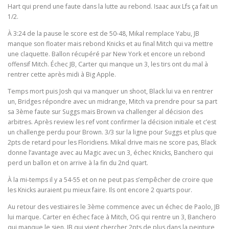
Hart qui prend une faute dans la lutte au rebond. Isaac aux Lfs ça fait un
1/2.
À 3:24 de la pause le score est de 50-48, Mikal remplace Yabu, JB
manque son floater mais rebond Knicks et au final Mitch qui va mettre
une claquette. Ballon récupéré par New York et encore un rebond
offensif Mitch. Échec JB, Carter qui manque un 3, les tirs ont du mal à
rentrer cette après midi à Big Apple.
Temps mort puis Josh qui va manquer un shoot, Black lui va en rentrer
un, Bridges répondre avec un midrange, Mitch va prendre pour sa part
sa 3ème faute sur Suggs mais Brown va challenger al décision des
arbitres. Après review les ref vont confirmer la décision initiale et c’est
un challenge perdu pour Brown. 3/3 sur la ligne pour Suggs et plus que
2pts de retard pour les Floridiens. Mikal drive mais ne score pas, Black
donne l’avantage avec au Magic avec un 3, échec Knicks, Banchero qui
perd un ballon et on arrive à la fin du 2nd quart.
À la mi-temps il y a 54-55 et on ne peut pas s’empêcher de croire que
les Knicks auraient pu mieux faire. Ils ont encore 2 quarts pour.
Au retour des vestiaires le 3ème commence avec un échec de Paolo, JB
lui marque. Carter en échec face à Mitch, OG qui rentre un 3, Banchero
qui manque le sien. JB qui vient chercher 2pts de plus dans la peinture,