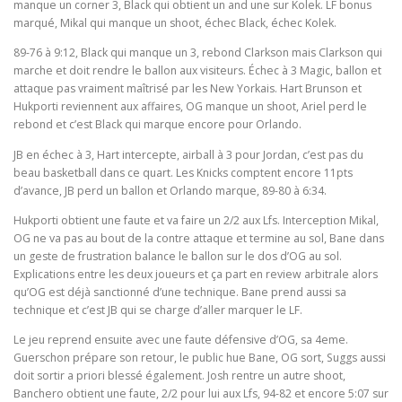
manque un corner 3, Black qui obtient un and une sur Kolek. LF bonus
marqué, Mikal qui manque un shoot, échec Black, échec Kolek.
89-76 à 9:12, Black qui manque un 3, rebond Clarkson mais Clarkson qui
marche et doit rendre le ballon aux visiteurs. Échec à 3 Magic, ballon et
attaque pas vraiment maîtrisé par les New Yorkais. Hart Brunson et
Hukporti reviennent aux affaires, OG manque un shoot, Ariel perd le
rebond et c’est Black qui marque encore pour Orlando.
JB en échec à 3, Hart intercepte, airball à 3 pour Jordan, c’est pas du
beau basketball dans ce quart. Les Knicks comptent encore 11pts
d’avance, JB perd un ballon et Orlando marque, 89-80 à 6:34.
Hukporti obtient une faute et va faire un 2/2 aux Lfs. Interception Mikal,
OG ne va pas au bout de la contre attaque et termine au sol, Bane dans
un geste de frustration balance le ballon sur le dos d’OG au sol.
Explications entre les deux joueurs et ça part en review arbitrale alors
qu’OG est déjà sanctionné d’une technique. Bane prend aussi sa
technique et c’est JB qui se charge d’aller marquer le LF.
Le jeu reprend ensuite avec une faute défensive d’OG, sa 4eme.
Guerschon prépare son retour, le public hue Bane, OG sort, Suggs aussi
doit sortir a priori blessé également. Josh rentre un autre shoot,
Banchero obtient une faute, 2/2 pour lui aux Lfs, 94-82 et encore 5:07 sur