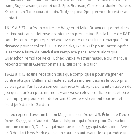
banc, Suggs avant ça remet un 3. 2pts Brunson, Carter qui dunke, échecs
Knicks et un Bane court de loin. Bridges pour 2pts permet de rester au
contact.
16-19 à 6:27 après un panier de Wagner et Mike Brown qui prend alors
un timeout car sa défense est bien trop permissive. Pas la faute de KAT
pour le coup. Le jeu reprend avec McBride et c’est lui qui marque à mi-
distance pour recoller à -1. Faute Knicks, 1/2 aux Lfs pour Carter. Après
la seconde faute de Mitch il est remplacé par Hukporti alors que
Guerschon remplace Mikal. Échec Knicks, Wagner masqué qui marque,
rebond offensif Guerschon mais JB qui perd le ballon.
18-22 à 4:43 et une réception plus que compliquée pour Wagner en
contre attaque. L’allemand reste au sol un moment après le coup pris
au visage en l’air face à son compatriote Ariel. Après une interruption du
jeu qui a duré un petit moment Franz va se relever difficilement et être
accompagné pour sortir du terrain. Cheville visiblement touchée et
froid jeté dans le Garden.
Le jeu reprend avec un ballon Magic mais un échec à 3. Échec de Deuce,
échec Suggs, une faute de Black, Hukporti qui décale pour Guerschon
pour un corner 3, Da Silva qui manque mais Suggs qui suivait bien. Avec
un 3 de Hart New York égalise un court instant avant de se prendre un