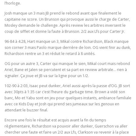
l’horloge.
Josh manque un 3 mais JB prend le rebond avant que finalement le
capitaine ne score. Un Brunson qui provoque aussi le charge de Carter,
Mosley demande le challenge. Après review les arbitres inversent le
coup de sifflet et donne la faute à Brunson. 2/2 aux Lfs pour Carter Jr.
96-84 à 4:28, Hart manque un 3, Mikal contre Richardson, Black manque
son corner 3 mais Paolo marque derrière de loin. OG vient finir au dunk,
Richardson rentre un 3 et réduit le retard à 8 unités.
OG pour un autre 3, Carter qui manque le sien, Mikal court mais rebond
Ariel, Bane et Jalen se percutent et sa part en review arbitrale… rien à
signaler. Ça joue et JB va sur la ligne pour un 1/2.
102-90 à 2:03, Isaac peut dunker, Ariel aussi après la passe d’OG. JB sort
avec 30pts à 1:35 car c’est l’heure du garbage time. Brown a vidé son
banc, Mo et Yabu sont en jeu pour quelques instants, ambiance familiale
avec ce Kids Day et Josh qui prend ses jumeaux sur les genoux en
attendant le buzzer final.
Encore une fois le résultat est acquis avant la fin du temps
règlementaire, Richardson va pouvoir aller dunker, Guerschon va aller
chercher une faute et faire un 2/2 aux Lfs, Clarkson va revenir à la place