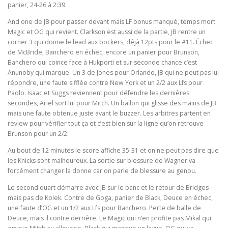
panier, 24-26 à 2:39.
And one de JB pour passer devant mais LF bonus manqué, temps mort
Magic et OG qui revient. Clarkson est aussi de la partie, JB rentre un
corner 3 qui donne le lead aux bockers, déjà 12pts pour le #11. Échec
de McBride, Banchero en échec, encore un panier pour Brunson,
Banchero qui coince face à Hukporti et sur seconde chance c’est
Anunoby qui marque. Un 3 de Jones pour Orlando, JB qui ne peut pas lui
répondre, une faute sifflée contre New York et un 2/2 aux Lfs pour
Paolo. Isaac et Suggs reviennent pour défendre les dernières
secondes, Ariel sort lui pour Mitch. Un ballon qui glisse des mains de JB
mais une faute obtenue juste avant le buzzer. Les arbitres partent en
review pour vérifier tout ça et c’est bien sur la ligne qu’on retrouve
Brunson pour un 2/2.
Au bout de 12 minutes le score affiche 35-31 et on ne peut pas dire que
les Knicks sont malheureux. La sortie sur blessure de Wagner va
forcément changer la donne car on parle de blessure au genou.
Le second quart démarre avec JB sur le banc et le retour de Bridges
mais pas de Kolek. Contre de Goga, panier de Black, Deuce en échec,
une faute d’OG et un 1/2 aux Lfs pour Banchero. Perte de balle de
Deuce, mais il contre derrière. Le Magic qui n’en profite pas Mikal qui