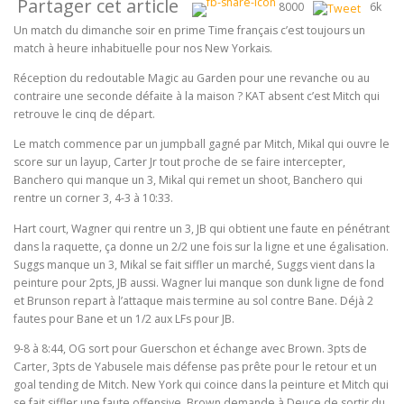
Partager cet article
8000
6k
Un match du dimanche soir en prime Time français c’est toujours un
match à heure inhabituelle pour nos New Yorkais.
Réception du redoutable Magic au Garden pour une revanche ou au
contraire une seconde défaite à la maison ? KAT absent c’est Mitch qui
retrouve le cinq de départ.
Le match commence par un jumpball gagné par Mitch, Mikal qui ouvre le
score sur un layup, Carter Jr tout proche de se faire intercepter,
Banchero qui manque un 3, Mikal qui remet un shoot, Banchero qui
rentre un corner 3, 4-3 à 10:33.
Hart court, Wagner qui rentre un 3, JB qui obtient une faute en pénétrant
dans la raquette, ça donne un 2/2 une fois sur la ligne et une égalisation.
Suggs manque un 3, Mikal se fait siffler un marché, Suggs vient dans la
peinture pour 2pts, JB aussi. Wagner lui manque son dunk ligne de fond
et Brunson repart à l’attaque mais termine au sol contre Bane. Déjà 2
fautes pour Bane et un 1/2 aux LFs pour JB.
9-8 à 8:44, OG sort pour Guerschon et échange avec Brown. 3pts de
Carter, 3pts de Yabusele mais défense pas prête pour le retour et un
goal tending de Mitch. New York qui coince dans la peinture et Mitch qui
se fait siffler une faute offensive. Brown demande à Deuce de sortir du