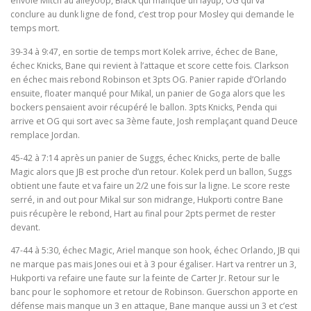
envoie Mitch au alleyoop, Black qui manque un layup, OG qui va
conclure au dunk ligne de fond, c’est trop pour Mosley qui demande le
temps mort.
39-34 à 9:47, en sortie de temps mort Kolek arrive, échec de Bane,
échec Knicks, Bane qui revient à l’attaque et score cette fois. Clarkson
en échec mais rebond Robinson et 3pts OG. Panier rapide d’Orlando
ensuite, floater manqué pour Mikal, un panier de Goga alors que les
bockers pensaient avoir récupéré le ballon. 3pts Knicks, Penda qui
arrive et OG qui sort avec sa 3ème faute, Josh remplaçant quand Deuce
remplace Jordan.
45-42 à 7:14 après un panier de Suggs, échec Knicks, perte de balle
Magic alors que JB est proche d’un retour. Kolek perd un ballon, Suggs
obtient une faute et va faire un 2/2 une fois sur la ligne. Le score reste
serré, in and out pour Mikal sur son midrange, Hukporti contre Bane
puis récupère le rebond, Hart au final pour 2pts permet de rester
devant.
47-44 à 5:30, échec Magic, Ariel manque son hook, échec Orlando, JB qui
ne marque pas mais Jones oui et à 3 pour égaliser. Hart va rentrer un 3,
Hukporti va refaire une faute sur la feinte de Carter Jr. Retour sur le
banc pour le sophomore et retour de Robinson. Guerschon apporte en
défense mais manque un 3 en attaque, Bane manque aussi un 3 et c’est