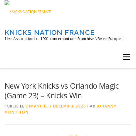
Aller
au
contenu
KNICKS NATION FRANCE
1ère Association Loi 1901 concernant une Franchise NBA en Europe !
Menu
ACCUEIL
NOS ACTIONS
BLOG
KNFTV
New York Knicks vs Orlando Magic
(Game 23) – Knicks Win
PODCAST
CONTACT
A PROPOS
PUBLIÉ LE
DIMANCHE 7 DÉCEMBRE 2025
PAR
JOHANNY
MONTITON