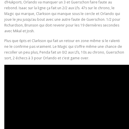
d’Hukporti, Orlando va manquer un 3 et Guerschon faire faute au
rebond. Isaac sur la ligne ça fait un 2/2 aux Lfs. 47s sur le chrono, le
Magic qui marque, Clarkson qui manque sous le cercle et Orlando qui
joue le jeu jusqu’au bout avec une autre faute de Guerschon. 1/2 pour
Richardson, Brunson qui doit revenir pour les 19 dernières secondes
avec Mikal et Josh.
Plus que 6pts et Clarkson qui fait un retour en zone même si le ralenti
ne le confirme pas vraiment. Le Magic qui s’offre même une chance de
recoller un peu plus, Penda fait un 0/2 aux Lfs, 10s au chrono, Guerschon
sort, 2 échecs à 3 pour Orlando et c’est game over.