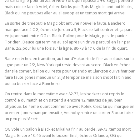
va sur la ligne pour un 2/2 et New York qui repasse à +8. Suggs pénètre
mais coince face à Ariel, échec Knicks puis 3pts Magic. In and out Knicks,
Black qui ne peut pas aller au alleyoop et un temps mort qui arrive.
En sortie de timeout le Magic obtient une nouvelle faute, Banchero
manque face à OG, échec de Jordan à 3, Black se fait contrer et ça part
en juponnant entre OG et Black. Ballon pour le Magic, pas de panier
Floridien, Deuce qui termine au sol après un drive percuté en l’air par
Bane. 2/2 pour lui une fois sur la ligne, 80-73 à 1:16 de la fin du quart.
Bane en échec en transition, au tour d’Hukporti de finir au sol puis sur la
ligne pour un 2/2, New York qui reste devant au score. Black en échec
dans le corner, ballon qui reste pour Orlando et Clarkson qui va finir par
faire faute. Jones manque un 3, JB temporise mais son shoot fait in and
out au buzzer face à Banchero.
On rentre dans le moneytime avec 82-73, les bockers ont repris le
contrôle du match et on s’attend à encore 12 minutes de jeu bien
physique. Le 4eme quart commence avec Kolek. C’est lui qui marque en
premier, Jones manque ensuite, Anunoby rentre un corner 3 pour faire
un peu plus l’écart.
OG vole un ballon à Black et Mikal va finir au cercle, 89-73, temps mort
Magic. Encore 10:46 avant le buzzer final, échecs Orlando, OG qui