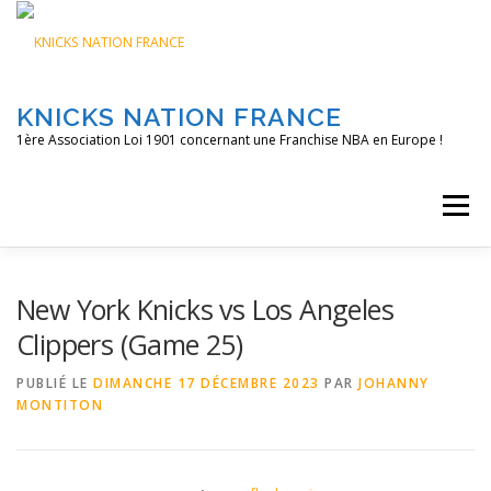
Aller
au
contenu
KNICKS NATION FRANCE
1ère Association Loi 1901 concernant une Franchise NBA en Europe !
Menu
ACCUEIL
NOS ACTIONS
BLOG
KNFTV
New York Knicks vs Los Angeles
Clippers (Game 25)
PODCAST
CONTACT
A PROPOS
PUBLIÉ LE
DIMANCHE 17 DÉCEMBRE 2023
PAR
JOHANNY
MONTITON