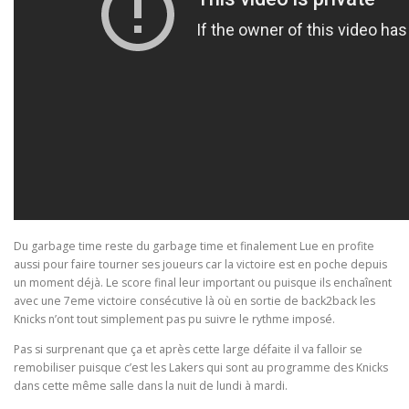
Du garbage time reste du garbage time et finalement Lue en profite
aussi pour faire tourner ses joueurs car la victoire est en poche depuis
un moment déjà. Le score final leur important ou puisque ils enchaînent
avec une 7eme victoire consécutive là où en sortie de back2back les
Knicks n’ont tout simplement pas pu suivre le rythme imposé.
Pas si surprenant que ça et après cette large défaite il va falloir se
remobiliser puisque c’est les Lakers qui sont au programme des Knicks
dans cette même salle dans la nuit de lundi à mardi.