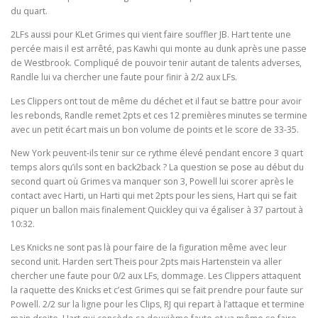
du quart.
2LFs aussi pour KLet Grimes qui vient faire souffler JB. Hart tente une
percée mais il est arrêté, pas Kawhi qui monte au dunk après une passe
de Westbrook. Compliqué de pouvoir tenir autant de talents adverses,
Randle lui va chercher une faute pour finir à 2/2 aux LFs.
Les Clippers ont tout de même du déchet et il faut se battre pour avoir
les rebonds, Randle remet 2pts et ces 12 premières minutes se termine
avec un petit écart mais un bon volume de points et le score de 33-35.
New York peuvent-ils tenir sur ce rythme élevé pendant encore 3 quart
temps alors qu’ils sont en back2back ? La question se pose au début du
second quart où Grimes va manquer son 3, Powell lui scorer après le
contact avec Harti, un Harti qui met 2pts pour les siens, Hart qui se fait
piquer un ballon mais finalement Quickley qui va égaliser à 37 partout à
10:32.
Les Knicks ne sont pas là pour faire de la figuration même avec leur
second unit. Harden sert Theis pour 2pts mais Hartenstein va aller
chercher une faute pour 0/2 aux LFs, dommage. Les Clippers attaquent
la raquette des Knicks et c’est Grimes qui se fait prendre pour faute sur
Powell. 2/2 sur la ligne pour les Clips, RJ qui repart à l’attaque et termine