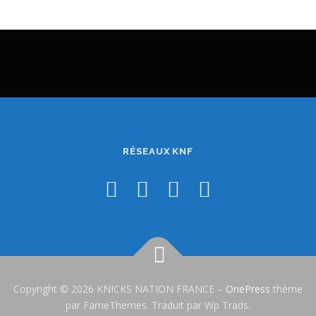
RÉSEAUX KNF
Copyright © 2026 KNICKS NATION FRANCE
–
OnePress
thème
par FameThemes. Traduit par Wp Trads.