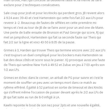
main droite, Hart qui concède sa deuxième faute et va même se faire
exclure pour 2 techniques consécutives.
Sale coup pour Josh et pour les Knicks qui perdent gros. JB revient alors
à 9:24 avec 39-43 et c’est Hartenstein qui cette fois fait 2/2 aux LFs pour
revenir à -2. Beaucoup de fautes de sifflées en cette première mi-
temps et c’est au tour de JB de se faire avoir pour un and one de Mann.
Une perte de balle ensuite de Brunson et Paul George qui score, RJ qui
met un jumpshoot, Hartenstein qui fait sa seconde faute sur Theis qui
fait 2/2 sur la ligne et voici 43-50 à 8:05 de la pause.
Grimes à 3, Harden qui trouve Theis qui termine encore avec 2/2 aux LFs
c’est toujours un duel compliqué pour les bockers mais Hartenstein se
bat des deux côtés et score sous le panier. IQ provoque aussi une faute
de Theis qui ramène New York à 49-52 et Zubac en jeu à 7:03 après son
1/2 aux LFs.
Grimes en échec dans le corner, un airball de PG pour suivre et c’est le
moment de souffler un peu avec un temps mort dans ce match au
rythme effréné. Égalité à 52 partout en sortie de timeout et des Knicks
qui s’offrent même l’occasion de passer devant après le 2/2 aux LFs de
JB qui fait suite au run de 8-0 infligé à LA.
Kawhi repointe le bout de son nez pour 2pts et une nouvelle égalité,