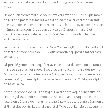
son stepback 3 et avec ses LFs donne 10 longueurs d’avance aux
Clippers.
Fin de quart très compliqué pour New York avec ce 16-2. Le Spin move
de Julius ne passe pas mais il va tout de même aller chercher un and
one avant de se prendre une technique après les provocation de Mann
même pas sanctionné. Le coup de vice du Clippers a marché et
derrière ce moment de confusion c’est Kawhi qui va aller chercher un
and one sur Julius.
La dernière possession est pour New York mais JB qui perd le ballon et
c’est sur le score fleuve de 66-77 que les deux équipes regagnent les
vestiaires.
Ok peut légitimement s’inquiéter avant le début du 3eme quart. Donte
manque son premier shoot, Zubac recommence à mettre des points,
Donte met sa seconde tentative à 3pts pour la seconde mi-temps pour
revenir à -10, PG met 2pts, RJ aussi et le score est de 71-84 après 3pts
de Kawhi à 9:49.
Après un rebond de Julius c’est RJ qui va aller provoquer une faute de
Harden, Julius prendre un shoot assez court dans la raquette et en
retard en défense donner un and one à Kawhi. L’écart enfle déjà même
si RJ met des points. Leonard aussi et difficile pour Randle d’attaquer la