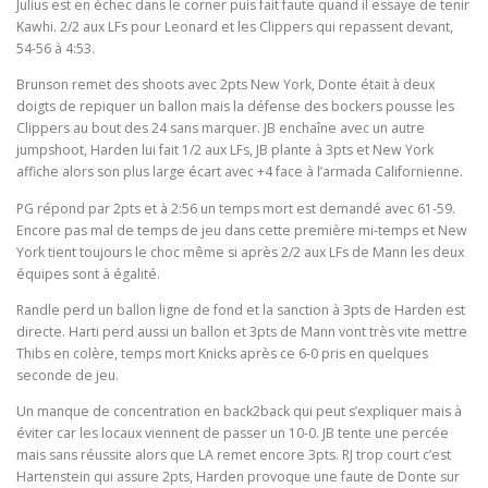
Julius est en échec dans le corner puis fait faute quand il essaye de tenir
Kawhi. 2/2 aux LFs pour Leonard et les Clippers qui repassent devant,
54-56 à 4:53.
Brunson remet des shoots avec 2pts New York, Donte était à deux
doigts de repiquer un ballon mais la défense des bockers pousse les
Clippers au bout des 24 sans marquer. JB enchaîne avec un autre
jumpshoot, Harden lui fait 1/2 aux LFs, JB plante à 3pts et New York
affiche alors son plus large écart avec +4 face à l’armada Californienne.
PG répond par 2pts et à 2:56 un temps mort est demandé avec 61-59.
Encore pas mal de temps de jeu dans cette première mi-temps et New
York tient toujours le choc même si après 2/2 aux LFs de Mann les deux
équipes sont à égalité.
Randle perd un ballon ligne de fond et la sanction à 3pts de Harden est
directe. Harti perd aussi un ballon et 3pts de Mann vont très vite mettre
Thibs en colère, temps mort Knicks après ce 6-0 pris en quelques
seconde de jeu.
Un manque de concentration en back2back qui peut s’expliquer mais à
éviter car les locaux viennent de passer un 10-0. JB tente une percée
mais sans réussite alors que LA remet encore 3pts. RJ trop court c’est
Hartenstein qui assure 2pts, Harden provoque une faute de Donte sur