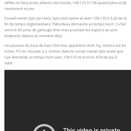
défile ne fait pas les affaires des Knicks, 106-125 à 7:06 quand Julius et JB
reviennent en jeu.
Powell remet 2pts sur Harti, 3pts vont suivre et avec 106-130 à 6:26 de la
fin du temps réglementaire Thibodeau demande un temps mort. Ca fait
encore tôt pour du garbage time mais pourtant les espoirs se sont
évaporés depuis un moment déjà.
Les joueurs du bout du banc font leur apparition dont Taj, Grimes est en
échec, PG en réussite à 3, Grimes dans le corner remet 3pts avant que
Lue demande un temps mort avec 109-133 et encore 4:59 de jeu à
subir.