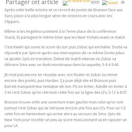
Partager cet article
8000
6k
Après cette belle victoire et ce record de points de Brunson face aux
Suns, place à la plus longue série de victoires en cours avec les
Clippers.
Même si les Angelinos pointent à la 7eme place de la conférence
Ouest, ils partagent le même bilan que les New Yorkais avant ce match.
C’est Kawhi qui ouvre le score du soir puis Zubac qui enchaîne. Donte va
répondre par 3pts et après une interception de ce même Donte Julius
va ajouter 2pts en transition. Debut de match intense où Zubac va
détruire Sims avec un dunk monstrueux dans la raquette, 5-6 à 9:40.
JB n’est pas encore en réussite avec son floater et Zubac lui remet
encore des points, puis Harden. Ça joue déjà vite et Brunson puis
Barrett manquent leur tentative de loin. PG en échec, Randle en échec à
3 et c’est Zubac qu’on retrouve cette fois sur la ligne des LFs, 5-12 à 8:07.
Brunson trouve enfin une ouverture main gauche mais celui qu’on voit
partout c’est Zubac qui se retrouve encore une fois aux LFs. Pour un 1/2
cette fois et Hartenstein qui arrive alors au secours de Sims. 3pts de
New York pour recoller un peu au score mais Leonard va en rajouter un
pour LA.