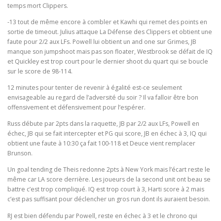
temps mort Clippers.
-13 tout de même encore à combler et Kawhi qui remet des points en
sortie de timeout. Julius attaque La Défense des Clippers et obtient une
faute pour 2/2 aux LFs. Powell lui obtient un and one sur Grimes, JB
manque son jumpshoot mais pas son floater, Westbrook se défait de IQ
et Quickley est trop court pour le dernier shoot du quart qui se boucle
sur le score de 98-114.
12 minutes pour tenter de revenir à égalité est-ce seulement
envisageable au regard de l’adversité du soir ? Il va falloir être bon
offensivement et défensivement pour l’espérer.
Russ débute par 2pts dans la raquette, JB par 2/2 aux LFs, Powell en
échec, JB qui se fait intercepter et PG qui score, JB en échec à 3, IQ qui
obtient une faute à 10:30 ça fait 100-118 et Deuce vient remplacer
Brunson.
Un goal tending de Theis redonne 2pts à New York mais l’écart reste le
même car LA score derrière. Les joueurs de la second unit ont beau se
battre c’est trop compliqué. IQ est trop court à 3, Harti score à 2 mais
c’est pas suffisant pour déclencher un gros run dont ils auraient besoin.
RJ est bien défendu par Powell, reste en échec à 3 et le chrono qui