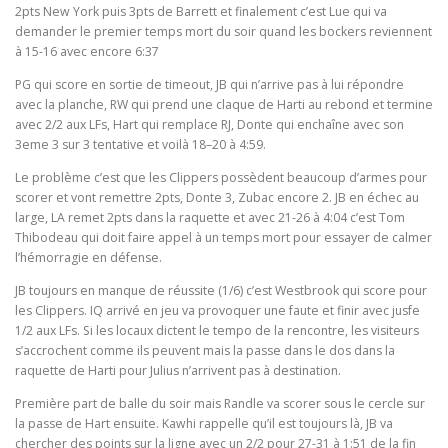
2pts New York puis 3pts de Barrett et finalement c’est Lue qui va
demander le premier temps mort du soir quand les bockers reviennent
à 15-16 avec encore 6:37
PG qui score en sortie de timeout, JB qui n’arrive pas à lui répondre
avec la planche, RW qui prend une claque de Harti au rebond et termine
avec 2/2 aux LFs, Hart qui remplace RJ, Donte qui enchaîne avec son
3eme 3 sur 3 tentative et voilà 18–20 à 4:59.
Le problème c’est que les Clippers possèdent beaucoup d’armes pour
scorer et vont remettre 2pts, Donte 3, Zubac encore 2. JB en échec au
large, LA remet 2pts dans la raquette et avec 21-26 à 4:04 c’est Tom
Thibodeau qui doit faire appel à un temps mort pour essayer de calmer
l’hémorragie en défense.
JB toujours en manque de réussite (1/6) c’est Westbrook qui score pour
les Clippers. IQ arrivé en jeu va provoquer une faute et finir avec jusfe
1/2 aux LFs. Si les locaux dictent le tempo de la rencontre, les visiteurs
s’accrochent comme ils peuvent mais la passe dans le dos dans la
raquette de Harti pour Julius n’arrivent pas à destination.
Première part de balle du soir mais Randle va scorer sous le cercle sur
la passe de Hart ensuite. Kawhi rappelle qu’il est toujours là, JB va
chercher des points sur la ligne avec un 2/2 pour 27-31 à 1:51 de la fin