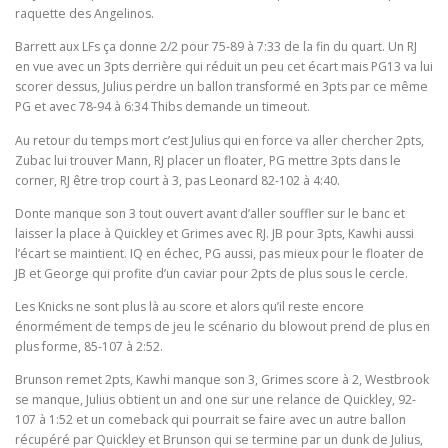
raquette des Angelinos.
Barrett aux LFs ça donne 2/2 pour 75-89 à 7:33 de la fin du quart. Un RJ
en vue avec un 3pts derrière qui réduit un peu cet écart mais PG13 va lui
scorer dessus, Julius perdre un ballon transformé en 3pts par ce même
PG et avec 78-94 à 6:34 Thibs demande un timeout.
Au retour du temps mort c’est Julius qui en force va aller chercher 2pts,
Zubac lui trouver Mann, RJ placer un floater, PG mettre 3pts dans le
corner, RJ être trop court à 3, pas Leonard 82-102 à 4:40.
Donte manque son 3 tout ouvert avant d’aller souffler sur le banc et
laisser la place à Quickley et Grimes avec RJ. JB pour 3pts, Kawhi aussi
l’écart se maintient. IQ en échec, PG aussi, pas mieux pour le floater de
JB et George qui profite d’un caviar pour 2pts de plus sous le cercle.
Les Knicks ne sont plus là au score et alors qu’il reste encore
énormément de temps de jeu le scénario du blowout prend de plus en
plus forme, 85-107 à 2:52.
Brunson remet 2pts, Kawhi manque son 3, Grimes score à 2, Westbrook
se manque, Julius obtient un and one sur une relance de Quickley, 92-
107 à 1:52 et un comeback qui pourrait se faire avec un autre ballon
récupéré par Quickley et Brunson qui se termine par un dunk de Julius,