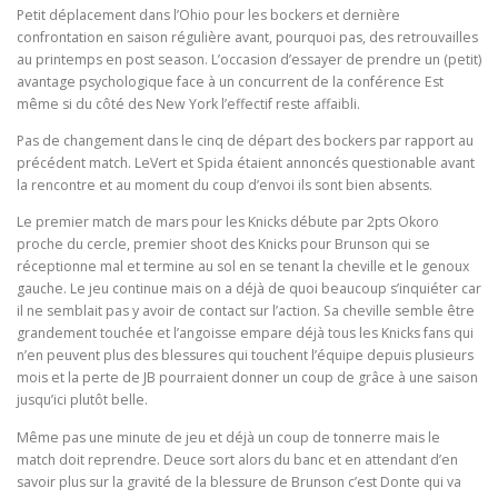
Petit déplacement dans l’Ohio pour les bockers et dernière
confrontation en saison régulière avant, pourquoi pas, des retrouvailles
au printemps en post season. L’occasion d’essayer de prendre un (petit)
avantage psychologique face à un concurrent de la conférence Est
même si du côté des New York l’effectif reste affaibli.
Pas de changement dans le cinq de départ des bockers par rapport au
précédent match. LeVert et Spida étaient annoncés questionable avant
la rencontre et au moment du coup d’envoi ils sont bien absents.
Le premier match de mars pour les Knicks débute par 2pts Okoro
proche du cercle, premier shoot des Knicks pour Brunson qui se
réceptionne mal et termine au sol en se tenant la cheville et le genoux
gauche. Le jeu continue mais on a déjà de quoi beaucoup s’inquiéter car
il ne semblait pas y avoir de contact sur l’action. Sa cheville semble être
grandement touchée et l’angoisse empare déjà tous les Knicks fans qui
n’en peuvent plus des blessures qui touchent l’équipe depuis plusieurs
mois et la perte de JB pourraient donner un coup de grâce à une saison
jusqu’ici plutôt belle.
Même pas une minute de jeu et déjà un coup de tonnerre mais le
match doit reprendre. Deuce sort alors du banc et en attendant d’en
savoir plus sur la gravité de la blessure de Brunson c’est Donte qui va