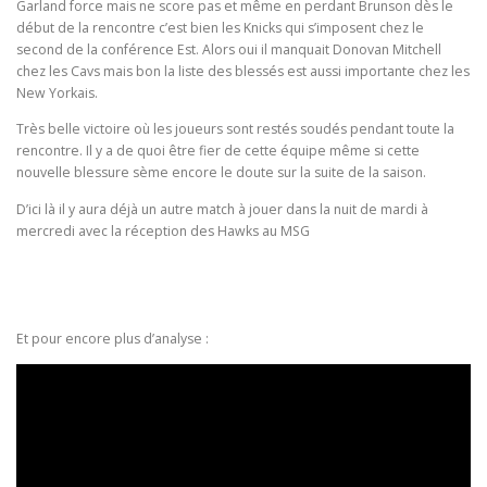
Garland force mais ne score pas et même en perdant Brunson dès le
début de la rencontre c’est bien les Knicks qui s’imposent chez le
second de la conférence Est. Alors oui il manquait Donovan Mitchell
chez les Cavs mais bon la liste des blessés est aussi importante chez les
New Yorkais.
Très belle victoire où les joueurs sont restés soudés pendant toute la
rencontre. Il y a de quoi être fier de cette équipe même si cette
nouvelle blessure sème encore le doute sur la suite de la saison.
D’ici là il y aura déjà un autre match à jouer dans la nuit de mardi à
mercredi avec la réception des Hawks au MSG
Et pour encore plus d’analyse :