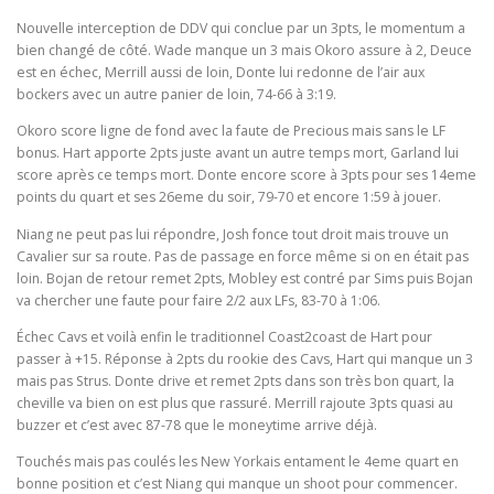
Nouvelle interception de DDV qui conclue par un 3pts, le momentum a
bien changé de côté. Wade manque un 3 mais Okoro assure à 2, Deuce
est en échec, Merrill aussi de loin, Donte lui redonne de l’air aux
bockers avec un autre panier de loin, 74-66 à 3:19.
Okoro score ligne de fond avec la faute de Precious mais sans le LF
bonus. Hart apporte 2pts juste avant un autre temps mort, Garland lui
score après ce temps mort. Donte encore score à 3pts pour ses 14eme
points du quart et ses 26eme du soir, 79-70 et encore 1:59 à jouer.
Niang ne peut pas lui répondre, Josh fonce tout droit mais trouve un
Cavalier sur sa route. Pas de passage en force même si on en était pas
loin. Bojan de retour remet 2pts, Mobley est contré par Sims puis Bojan
va chercher une faute pour faire 2/2 aux LFs, 83-70 à 1:06.
Échec Cavs et voilà enfin le traditionnel Coast2coast de Hart pour
passer à +15. Réponse à 2pts du rookie des Cavs, Hart qui manque un 3
mais pas Strus. Donte drive et remet 2pts dans son très bon quart, la
cheville va bien on est plus que rassuré. Merrill rajoute 3pts quasi au
buzzer et c’est avec 87-78 que le moneytime arrive déjà.
Touchés mais pas coulés les New Yorkais entament le 4eme quart en
bonne position et c’est Niang qui manque un shoot pour commencer.