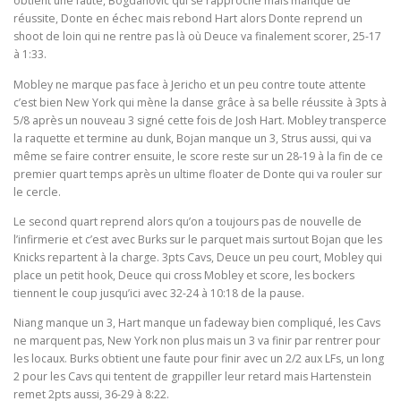
obtient une faute, Bogdanovic qui se rapproche mais manque de
réussite, Donte en échec mais rebond Hart alors Donte reprend un
shoot de loin qui ne rentre pas là où Deuce va finalement scorer, 25-17
à 1:33.
Mobley ne marque pas face à Jericho et un peu contre toute attente
c’est bien New York qui mène la danse grâce à sa belle réussite à 3pts à
5/8 après un nouveau 3 signé cette fois de Josh Hart. Mobley transperce
la raquette et termine au dunk, Bojan manque un 3, Strus aussi, qui va
même se faire contrer ensuite, le score reste sur un 28-19 à la fin de ce
premier quart temps après un ultime floater de Donte qui va rouler sur
le cercle.
Le second quart reprend alors qu’on a toujours pas de nouvelle de
l’infirmerie et c’est avec Burks sur le parquet mais surtout Bojan que les
Knicks repartent à la charge. 3pts Cavs, Deuce un peu court, Mobley qui
place un petit hook, Deuce qui cross Mobley et score, les bockers
tiennent le coup jusqu’ici avec 32-24 à 10:18 de la pause.
Niang manque un 3, Hart manque un fadeway bien compliqué, les Cavs
ne marquent pas, New York non plus mais un 3 va finir par rentrer pour
les locaux. Burks obtient une faute pour finir avec un 2/2 aux LFs, un long
2 pour les Cavs qui tentent de grappiller leur retard mais Hartenstein
remet 2pts aussi, 36-29 à 8:22.