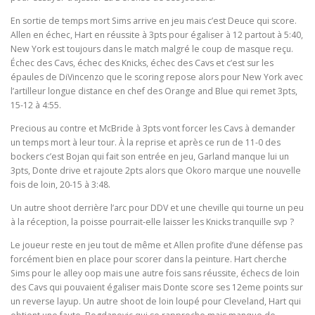
En sortie de temps mort Sims arrive en jeu mais c’est Deuce qui score.
Allen en échec, Hart en réussite à 3pts pour égaliser à 12 partout à 5:40,
New York est toujours dans le match malgré le coup de masque reçu.
Échec des Cavs, échec des Knicks, échec des Cavs et c’est sur les
épaules de DiVincenzo que le scoring repose alors pour New York avec
l’artilleur longue distance en chef des Orange and Blue qui remet 3pts,
15-12 à 4:55.
Precious au contre et McBride à 3pts vont forcer les Cavs à demander
un temps mort à leur tour. À la reprise et après ce run de 11-0 des
bockers c’est Bojan qui fait son entrée en jeu, Garland manque lui un
3pts, Donte drive et rajoute 2pts alors que Okoro marque une nouvelle
fois de loin, 20-15 à 3:48.
Un autre shoot derrière l’arc pour DDV et une cheville qui tourne un peu
à la réception, la poisse pourrait-elle laisser les Knicks tranquille svp ?
Le joueur reste en jeu tout de même et Allen profite d’une défense pas
forcément bien en place pour scorer dans la peinture. Hart cherche
Sims pour le alley oop mais une autre fois sans réussite, échecs de loin
des Cavs qui pouvaient égaliser mais Donte score ses 12eme points sur
un reverse layup. Un autre shoot de loin loupé pour Cleveland, Hart qui