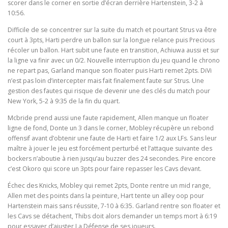
scorer dans le corner en sortie d’écran derrière Hartenstein, 3-2 à
10:56.
Difficile de se concentrer sur la suite du match et pourtant Strus va être
court à 3pts, Harti perdre un ballon sur la longue relance puis Precious
récoler un ballon. Hart subit une faute en transition, Achiuwa aussi et sur
la ligne va finir avec un 0/2. Nouvelle interruption du jeu quand le chrono
ne repart pas, Garland manque son floater puis Harti remet 2pts. DiVi
n’est pas loin d’intercepter mais fait finalement faute sur Strus. Une
gestion des fautes qui risque de devenir une des clés du match pour
New York, 5-2 à 9:35 de la fin du quart.
Mcbride prend aussi une faute rapidement, Allen manque un floater
ligne de fond, Donte un 3 dans le corner, Mobley récupère un rebond
offensif avant d’obtenir une faute de Harti et faire 1/2 aux LFs. Sans leur
maître à jouer le jeu est forcément perturbé et l’attaque suivante des
bockers n’aboutie à rien jusqu’au buzzer des 24 secondes. Pire encore
c’est Okoro qui score un 3pts pour faire repasser les Cavs devant.
Échec des Knicks, Mobley qui remet 2pts, Donte rentre un mid range,
Allen met des points dans la peinture, Hart tente un alley oop pour
Hartenstein mais sans réussite, 7-10 à 6:35. Garland rentre son floater et
les Cavs se détachent, Thibs doit alors demander un temps mort à 6:19
pour essayer d’ajuster La Défense de ses joueurs.