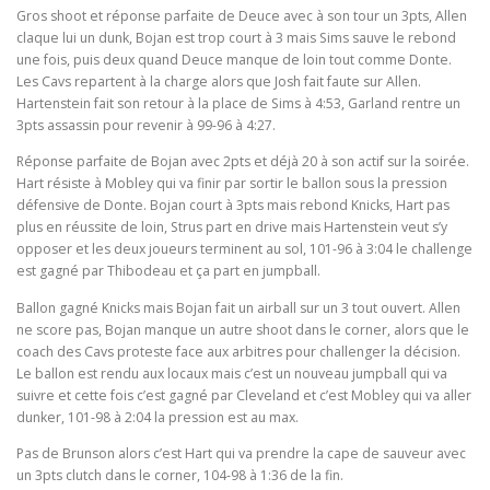
Gros shoot et réponse parfaite de Deuce avec à son tour un 3pts, Allen
claque lui un dunk, Bojan est trop court à 3 mais Sims sauve le rebond
une fois, puis deux quand Deuce manque de loin tout comme Donte.
Les Cavs repartent à la charge alors que Josh fait faute sur Allen.
Hartenstein fait son retour à la place de Sims à 4:53, Garland rentre un
3pts assassin pour revenir à 99-96 à 4:27.
Réponse parfaite de Bojan avec 2pts et déjà 20 à son actif sur la soirée.
Hart résiste à Mobley qui va finir par sortir le ballon sous la pression
défensive de Donte. Bojan court à 3pts mais rebond Knicks, Hart pas
plus en réussite de loin, Strus part en drive mais Hartenstein veut s’y
opposer et les deux joueurs terminent au sol, 101-96 à 3:04 le challenge
est gagné par Thibodeau et ça part en jumpball.
Ballon gagné Knicks mais Bojan fait un airball sur un 3 tout ouvert. Allen
ne score pas, Bojan manque un autre shoot dans le corner, alors que le
coach des Cavs proteste face aux arbitres pour challenger la décision.
Le ballon est rendu aux locaux mais c’est un nouveau jumpball qui va
suivre et cette fois c’est gagné par Cleveland et c’est Mobley qui va aller
dunker, 101-98 à 2:04 la pression est au max.
Pas de Brunson alors c’est Hart qui va prendre la cape de sauveur avec
un 3pts clutch dans le corner, 104-98 à 1:36 de la fin.