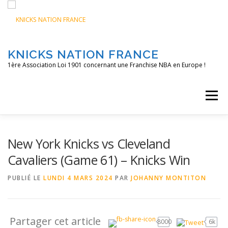
Aller
au
contenu
KNICKS NATION FRANCE
1ère Association Loi 1901 concernant une Franchise NBA en Europe !
Menu
ACCUEIL
NOS ACTIONS
BLOG
KNFTV
New York Knicks vs Cleveland
Cavaliers (Game 61) – Knicks Win
PODCAST
CONTACT
A PROPOS
PUBLIÉ LE
LUNDI 4 MARS 2024
PAR
JOHANNY MONTITON
Partager cet article
8000
6k