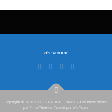
RÉSEAUX KNF
Copyright © 2026 KNICKS NATION FRANCE
–
OnePress
thème
par FameThemes. Traduit par Wp Trads.