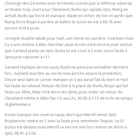
L’horloge des 24 sonne pour les Knicks coincés par la défense adverse,
un floater trop court pour Cleveland, Burks qui rajoute 2pts, Niang en
airball, Burks qui force et manque, Wade en échec de loin et après que
Niang force Bojan à perdre un ballon le score en est à 89-78 avec
encore 9:39 à jouer.
Un triple double validé pour Hart, son 3eme en carrière, c’est bien mais
il y a une victoire à aller chercher aussi et rien n’est encore joué surtout
que Garland plante un 3pts. Burks lui est court à 2 mais score facile à
3pts pour repasser à +11.
Garland réplique de loin aussi, Burks ne peut pas enchaîner derrière
l’arc, Garland veut finir au cercle mais Jericho assure la protection,
Deuce seul dans le corner manque un 3 qui aurait fait du bien et Hart
fait faute au rebond. Retour de DiVi à la place de Burks, Bojan qui fait
faute sur Allen, New York serre les dents pour éviter un retour de
Cleveland même si Allen fait 1/2 aux LFs, 92-85 à 7:15 de la fin du temps
réglementaire.
Donte manque son reverse layup alors que Merrill remet 3pts.
Bogdanovic rentre un 3 avec la faute pour entretenir l’espoir. Le LF
bonus est dedans mais Merrill va encore une fois rentrer un shoot à
3pts, 96-91 à 5:58.