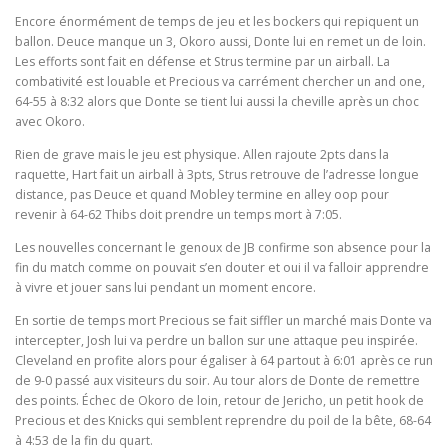
Encore énormément de temps de jeu et les bockers qui repiquent un
ballon. Deuce manque un 3, Okoro aussi, Donte lui en remet un de loin.
Les efforts sont fait en défense et Strus termine par un airball. La
combativité est louable et Precious va carrément chercher un and one,
64-55 à 8:32 alors que Donte se tient lui aussi la cheville après un choc
avec Okoro.
Rien de grave mais le jeu est physique. Allen rajoute 2pts dans la
raquette, Hart fait un airball à 3pts, Strus retrouve de l’adresse longue
distance, pas Deuce et quand Mobley termine en alley oop pour
revenir à 64-62 Thibs doit prendre un temps mort à 7:05.
Les nouvelles concernant le genoux de JB confirme son absence pour la
fin du match comme on pouvait s’en douter et oui il va falloir apprendre
à vivre et jouer sans lui pendant un moment encore.
En sortie de temps mort Precious se fait siffler un marché mais Donte va
intercepter, Josh lui va perdre un ballon sur une attaque peu inspirée.
Cleveland en profite alors pour égaliser à 64 partout à 6:01 après ce run
de 9-0 passé aux visiteurs du soir. Au tour alors de Donte de remettre
des points. Échec de Okoro de loin, retour de Jericho, un petit hook de
Precious et des Knicks qui semblent reprendre du poil de la bête, 68-64
à 4:53 de la fin du quart.