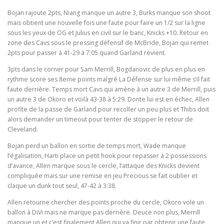
Bojan rajoute 2pts, Niang manque un autre 3, Burks manque son shoot
mais obtient une nouvelle fois une faute pour faire un 1/2 sur la ligne
sous les yeux de OG et Julius en civil sur le banc, Knicks +10. Retour en
zone des Cavs sous le pressing défensif de McBride, Bojan qui remet
2pts pour passer à 41-29 à 7:05 quand Garland revient.
3pts dans le corner pour Sam Merrill, Bogdanovic de plus en plus en
rythme score ses 8eme points malgré La Défense sur lui même s’il fait
faute derrière. Temps mort Cavs qui amène à un autre 3 de Merrill, puis
un autre 3 de Okoro et voilà 43-38 à 5:29. Donte lui est en échec, Allen
profite de la passe de Garland pour recoller un peu plus et Thibs doit
alors demander un timeout pour tenter de stopper le retour de
Cleveland.
Bojan perd un ballon en sortie de temps mort, Wade manque
l’égalisation, Harti place un petit hook pour repasser à 2 possessions
d’avance, Allen marque sous le cercle, l’attaque des Knicks devient
compliquée mais sur une remise en jeu Precious se fait oublier et
claque un dunk tout seul, 47-42 à 3:38.
Allen retourne chercher des points proche du cercle, Okoro vole un
ballon à DiVi mais ne marque pas derrière. Deuce non plus, Merrill
manque un et c’est finalement Allen qui va finir par obtenir une faute