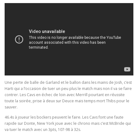
Une perte de balle de Garland et le ballon dans les mains de Josh, c’est
Harti qui a l’occasion de tuer un peu plus le match mais non il va se faire
contrer. Les Cavs en échec de loin avec Merrill pourtant en réussite
toute la soirée, prise à deux sur Deuce mais temps mort Thibs pour le
sauver.
46.4s à joueur les bockers peuvent le faire. Les Cavs font une faute
rapide sur Donte, New York joue avec le chrono mais c’est McBride qui
va tuer le match avec un 3pts, 107-98 à 32s.