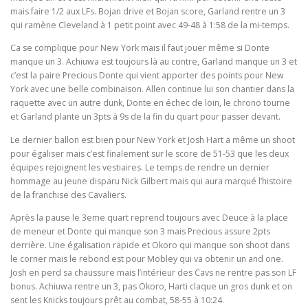
mais faire 1/2 aux LFs. Bojan drive et Bojan score, Garland rentre un 3
qui ramène Cleveland à 1 petit point avec 49-48 à 1:58 de la mi-temps.
Ca se complique pour New York mais il faut jouer même si Donte
manque un 3. Achiuwa est toujours là au contre, Garland manque un 3 et
c’est la paire Precious Donte qui vient apporter des points pour New
York avec une belle combinaison. Allen continue lui son chantier dans la
raquette avec un autre dunk, Donte en échec de loin, le chrono tourne
et Garland plante un 3pts à 9s de la fin du quart pour passer devant.
Le dernier ballon est bien pour New York et Josh Hart a même un shoot
pour égaliser mais c’est finalement sur le score de 51-53 que les deux
équipes rejoignent les vestiaires. Le temps de rendre un dernier
hommage au jeune disparu Nick Gilbert mais qui aura marqué l’histoire
de la franchise des Cavaliers.
Après la pause le 3eme quart reprend toujours avec Deuce à la place
de meneur et Donte qui manque son 3 mais Precious assure 2pts
derrière. Une égalisation rapide et Okoro qui manque son shoot dans
le corner mais le rebond est pour Mobley qui va obtenir un and one.
Josh en perd sa chaussure mais l’intérieur des Cavs ne rentre pas son LF
bonus. Achiuwa rentre un 3, pas Okoro, Harti claque un gros dunk et on
sent les Knicks toujours prêt au combat, 58-55 à 10:24.