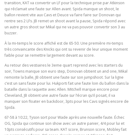
transition, KAT va convertir un LF pour la technique prise par Atkinson
qui réclamait une faute sur Allen avant. Spida manque un shoot, le
ballon revient vite aux Cavs et Deuce va faire faire sur Donovan qui
rentre ses 2 LFs. JB remet un shoot avant la pause, Spida répond avec
un autre gros shoot sur Mikal qui ne va pas pouvoir convertir son 3 au
buzzer.
À la mi-temps le score affiché est de 65-50. Une première mi-temps
très convaincante des Knicks qui ont su revenir de leur unique moment
faible pour se remettre largement devant au score.
Au retour des vestiaires le 3eme quart reprend avec les starters du
soir, Towns manque son euro step, Donovan obtient un and one, Mikal
remonte la balle, JB obtient une faute sur son jumpshoot. Sur la ligne
c’est un sans faute pour lui. Hukporti fait une faute loin du ballon dans la
bataille dans la raquette avec Allen. Mitchell marque encore pour
Cleveland, JB obtient une autre faute sur l’écran qu’il posait, il va
manquer son floater en backdoor, 3pts pour les Cavs signés encore de
Spida.
67-58 à 10:22, Tyson sort pour Wade après une nouvelle faute. Échec
OG, Spida qui continue son show avec un autre panier, 4/4 pour lui et
10pts consécutifs pour sa team. KAT score, Brunson score, Mobley fait