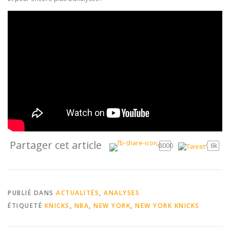
Partager cet article
8000
6k
PUBLIÉ DANS
ACTUALITÉS
,
ANALYSES
ÉTIQUETÉ
KNICKS
,
NBA
,
NEW YORK
,
NEW YORK KNICKS