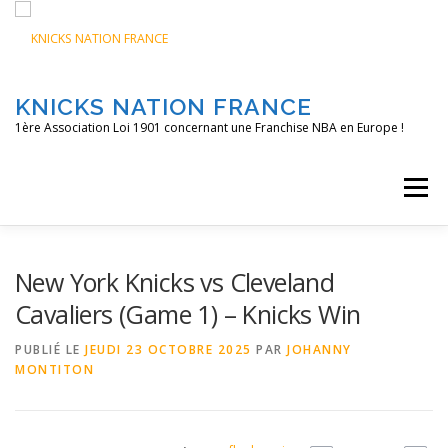
Aller
au
contenu
KNICKS NATION FRANCE
1ère Association Loi 1901 concernant une Franchise NBA en Europe !
Menu
ACCUEIL
NOS ACTIONS
BLOG
KNFTV
New York Knicks vs Cleveland
Cavaliers (Game 1) – Knicks Win
PODCAST
CONTACT
A PROPOS
PUBLIÉ LE
JEUDI 23 OCTOBRE 2025
PAR
JOHANNY
MONTITON