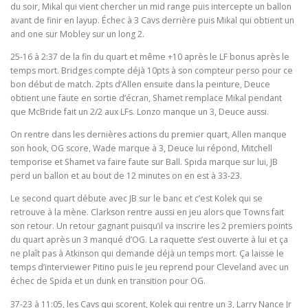
du soir, Mikal qui vient chercher un mid range puis intercepte un ballon
avant de finir en layup. Échec à 3 Cavs derrière puis Mikal qui obtient un
and one sur Mobley sur un long 2.
25-16 à 2:37 de la fin du quart et même +10 après le LF bonus après le
temps mort. Bridges compte déjà 10pts à son compteur perso pour ce
bon début de match. 2pts d’Allen ensuite dans la peinture, Deuce
obtient une faute en sortie d’écran, Shamet remplace Mikal pendant
que McBride fait un 2/2 aux LFs. Lonzo manque un 3, Deuce aussi.
On rentre dans les dernières actions du premier quart, Allen manque
son hook, OG score, Wade marque à 3, Deuce lui répond, Mitchell
temporise et Shamet va faire faute sur Ball. Spida marque sur lui, JB
perd un ballon et au bout de 12 minutes on en est à 33-23.
Le second quart débute avec JB sur le banc et c’est Kolek qui se
retrouve à la mène. Clarkson rentre aussi en jeu alors que Towns fait
son retour. Un retour gagnant puisqu’il va inscrire les 2 premiers points
du quart après un 3 manqué d’OG. La raquette s’est ouverte à lui et ça
ne plaît pas à Atkinson qui demande déjà un temps mort. Ça laisse le
temps d’interviewer Pitino puis le jeu reprend pour Cleveland avec un
échec de Spida et un dunk en transition pour OG.
37-23 à 11:05, les Cavs qui scorent, Kolek qui rentre un 3, Larry Nance Jr