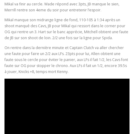
Mikal va finir au cercle. Wade répond avec 3pts, JB manque le sien,
Merrill rentre son 4eme du soir pour entretenir l’espoir.
Mikal manque son midrange ligne de fond, 110-105 à 1:34 après un
shoot manqué des Cavs, JB pour Mikal qui ressort dans le corner pour
OG qui rentre un 3. Hart sur le banc apprécie, Mitchell obtient une faute
de JB sur son shoot de loin. 2/2 une fois sur la ligne pour Spida.
On rentre dans la dernière minute et Captain Clutch va aller chercher
une faute pour faire un 2/2 aux LFs. 23pts pour lui, Allen obtient une
faute sous le cercle pour éviter le panier, aux LFs il fait 1/2, les Cavs font
faute sur OG pour stopper le chrono. Aux LFs il fait un 1/2, encore 39.5s
à jouer, Knicks +8, temps mort Kenny.