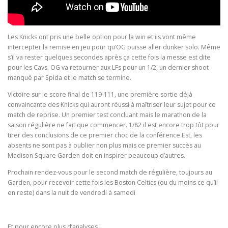
Les Knicks ont pris une belle option pour la win et ils vont même
intercepter la remise en jeu pour qu’OG puisse aller dunker solo. Même
s’il va rester quelques secondes après ça cette fois la messe est dite
pour les Cavs. OG va retourner aux LFs pour un 1/2, un dernier shoot
manqué par Spida et le match se termine.
Victoire sur le score final de 119-111, une première sortie déjà
convaincante des Knicks qui auront réussi à maîtriser leur sujet pour ce
match de reprise. Un premier test concluant mais le marathon de la
saison régulière ne fait que commencer. 1/82 il est encore trop tôt pour
tirer des conclusions de ce premier choc de la conférence Est, les
absents ne sont pas à oublier non plus mais ce premier succès au
Madison Square Garden doit en inspirer beaucoup d’autres.
Prochain rendez-vous pour le second match de régulière, toujours au
Garden, pour recevoir cette fois les Boston Celtics (ou du moins ce qu’il
en reste) dans la nuit de vendredi à samedi
Et pour encore plus d’analyses :