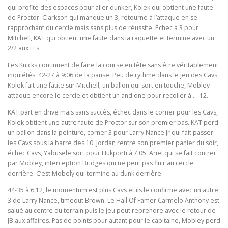
qui profite des espaces pour aller dunker, Kolek qui obtient une faute
de Proctor. Clarkson qui manque un 3, retourne à l’attaque en se
rapprochant du cercle mais sans plus de réussite. Échec à 3 pour
Mitchell, KAT qui obtient une faute dans la raquette et termine avec un
2/2 aux LFs.
Les Knicks continuent de faire la course en tête sans être véritablement
inquiétés. 42-27 à 9:06 de la pause. Peu de rythme dans le jeu des Cavs,
Kolek fait une faute sur Mitchell, un ballon qui sort en touche, Mobley
attaque encore le cercle et obtient un and one pour recoller à… -12.
KAT part en drive mais sans succès, échec dans le corner pour les Cavs,
Kolek obtient une autre faute de Proctor sur son premier pas. KAT perd
un ballon dans la peinture, corner 3 pour Larry Nance Jr qui fait passer
les Cavs sous la barre des 10. Jordan rentre son premier panier du soir,
échec Cavs, Yabusele sort pour Hukporti à 7:05. Ariel qui se fait contrer
par Mobley, interception Bridges qui ne peut pas finir au cercle
derrière. C’est Mobely qui termine au dunk derrière.
44-35 à 6:12, le momentum est plus Cavs et ils le confirme avec un autre
3 de Larry Nance, timeout Brown. Le Hall Of Famer Carmelo Anthony est
salué au centre du terrain puis le jeu peut reprendre avec le retour de
JB aux affaires. Pas de points pour autant pour le capitaine, Mobley perd