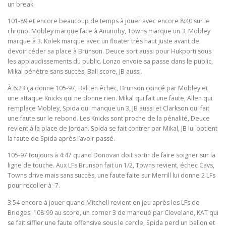
un break.
101-89 et encore beaucoup de temps à jouer avec encore 8:40 sur le
chrono. Mobley marque face à Anunoby, Towns marque un 3, Mobley
marque à 3. Kolek marque avec un floater très haut juste avant de
devoir céder sa place à Brunson. Deuce sort aussi pour Hukporti sous
les applaudissements du public. Lonzo envoie sa passe dans le public,
Mikal pénètre sans succès, Ball score, JB aussi.
À 6:23 ça donne 105-97, Ball en échec, Brunson coincé par Mobley et
une attaque Knicks qui ne donne rien. Mikal qui fait une faute, Allen qui
remplace Mobley, Spida qui manque un 3, JB aussi et Clarkson qui fait
une faute sur le rebond. Les Knicks sont proche de la pénalité, Deuce
revient à la place de Jordan. Spida se fait contrer par Mikal, JB lui obtient
la faute de Spida après l’avoir passé.
105-97 toujours à 4:47 quand Donovan doit sortir de faire soigner sur la
ligne de touche. Aux LFs Brunson fait un 1/2, Towns revient, échec Cavs,
Towns drive mais sans succès, une faute faite sur Merrill lui donne 2 LFs
pour recoller à -7.
3:54 encore à jouer quand Mitchell revient en jeu après les LFs de
Bridges. 108-99 au score, un corner 3 de manqué par Cleveland, KAT qui
se fait siffler une faute offensive sous le cercle, Spida perd un ballon et