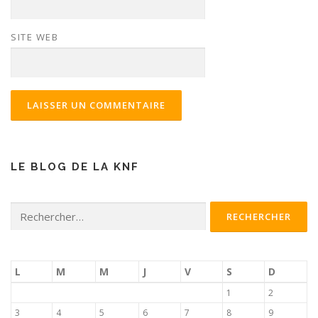
SITE WEB
LE BLOG DE LA KNF
Rechercher :
L
M
M
J
V
S
D
1
2
3
4
5
6
7
8
9