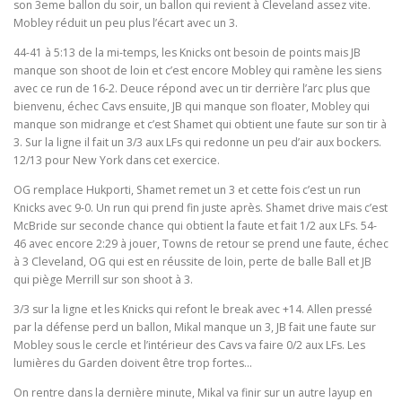
son 3eme ballon du soir, un ballon qui revient à Cleveland assez vite.
Mobley réduit un peu plus l’écart avec un 3.
44-41 à 5:13 de la mi-temps, les Knicks ont besoin de points mais JB
manque son shoot de loin et c’est encore Mobley qui ramène les siens
avec ce run de 16-2. Deuce répond avec un tir derrière l’arc plus que
bienvenu, échec Cavs ensuite, JB qui manque son floater, Mobley qui
manque son midrange et c’est Shamet qui obtient une faute sur son tir à
3. Sur la ligne il fait un 3/3 aux LFs qui redonne un peu d’air aux bockers.
12/13 pour New York dans cet exercice.
OG remplace Hukporti, Shamet remet un 3 et cette fois c’est un run
Knicks avec 9-0. Un run qui prend fin juste après. Shamet drive mais c’est
McBride sur seconde chance qui obtient la faute et fait 1/2 aux LFs. 54-
46 avec encore 2:29 à jouer, Towns de retour se prend une faute, échec
à 3 Cleveland, OG qui est en réussite de loin, perte de balle Ball et JB
qui piège Merrill sur son shoot à 3.
3/3 sur la ligne et les Knicks qui refont le break avec +14. Allen pressé
par la défense perd un ballon, Mikal manque un 3, JB fait une faute sur
Mobley sous le cercle et l’intérieur des Cavs va faire 0/2 aux LFs. Les
lumières du Garden doivent être trop fortes…
On rentre dans la dernière minute, Mikal va finir sur un autre layup en