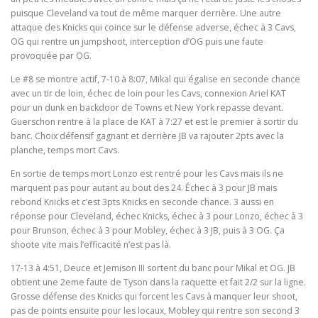
puisque Cleveland va tout de même marquer derrière. Une autre
attaque des Knicks qui coince sur le défense adverse, échec à 3 Cavs,
OG qui rentre un jumpshoot, interception d’OG puis une faute
provoquée par OG.
Le #8 se montre actif, 7-10 à 8:07, Mikal qui égalise en seconde chance
avec un tir de loin, échec de loin pour les Cavs, connexion Ariel KAT
pour un dunk en backdoor de Towns et New York repasse devant.
Guerschon rentre à la place de KAT à 7:27 et est le premier à sortir du
banc. Choix défensif gagnant et derrière JB va rajouter 2pts avec la
planche, temps mort Cavs.
En sortie de temps mort Lonzo est rentré pour les Cavs mais ils ne
marquent pas pour autant au bout des 24. Échec à 3 pour JB mais
rebond Knicks et c’est 3pts Knicks en seconde chance. 3 aussi en
réponse pour Cleveland, échec Knicks, échec à 3 pour Lonzo, échec à 3
pour Brunson, échec à 3 pour Mobley, échec à 3 JB, puis à 3 OG. Ça
shoote vite mais l’efficacité n’est pas là.
17-13 à 4:51, Deuce et Jemison III sortent du banc pour Mikal et OG. JB
obtient une 2eme faute de Tyson dans la raquette et fait 2/2 sur la ligne.
Grosse défense des Knicks qui forcent les Cavs à manquer leur shoot,
pas de points ensuite pour les locaux, Mobley qui rentre son second 3