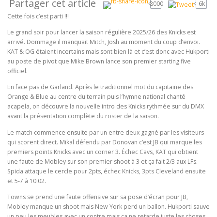
Partager cet article
8000
6k
Cette fois c’est parti !!!
Le grand soir pour lancer la saison régulière 2025/26 des Knicks est
arrivé. Dommage il manquait Mitch, Josh au moment du coup d’envoi.
KAT & OG étaient incertains mais sont bien là et c’est donc avec Hukporti
au poste de pivot que Mike Brown lance son premier starting five
officiel.
En face pas de Garland. Après le traditionnel mot du capitaine des
Orange & Blue au centre du terrain puis l’hymne national chanté
acapela, on découvre la nouvelle intro des Knicks rythmée sur du DMX
avant la présentation complète du roster de la saison.
Le match commence ensuite par un entre deux gagné par les visiteurs
qui scorent direct. Mikal défendu par Donovan c’est JB qui marque les
premiers points Knicks avec un corner 3. Échec Cavs, KAT qui obtient
une faute de Mobley sur son premier shoot à 3 et ça fait 2/3 aux LFs.
Spida attaque le cercle pour 2pts, échec Knicks, 3pts Cleveland ensuite
et 5-7 à 10:02.
Towns se prend une faute offensive sur sa pose d’écran pour JB,
Mobley manque un shoot mais New York perd un ballon. Hukporti sauve
un peu les meubles avec un contre mais ça ne retarde juste les choses