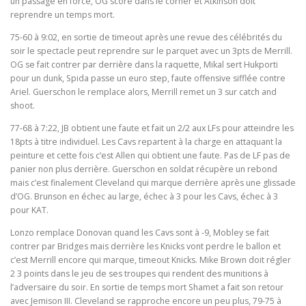
un passage en force, OG score dans le corner et Atkinson doit
reprendre un temps mort.
75-60 à 9:02, en sortie de timeout après une revue des célébrités du
soir le spectacle peut reprendre sur le parquet avec un 3pts de Merrill.
OG se fait contrer par derrière dans la raquette, Mikal sert Hukporti
pour un dunk, Spida passe un euro step, faute offensive sifflée contre
Ariel. Guerschon le remplace alors, Merrill remet un 3 sur catch and
shoot.
77-68 à 7:22, JB obtient une faute et fait un 2/2 aux LFs pour atteindre les
18pts à titre individuel. Les Cavs repartent à la charge en attaquant la
peinture et cette fois c’est Allen qui obtient une faute. Pas de LF pas de
panier non plus derrière. Guerschon en soldat récupère un rebond
mais c’est finalement Cleveland qui marque derrière après une glissade
d’OG. Brunson en échec au large, échec à 3 pour les Cavs, échec à 3
pour KAT.
Lonzo remplace Donovan quand les Cavs sont à -9, Mobley se fait
contrer par Bridges mais derrière les Knicks vont perdre le ballon et
c’est Merrill encore qui marque, timeout Knicks. Mike Brown doit régler
2 3 points dans le jeu de ses troupes qui rendent des munitions à
l’adversaire du soir. En sortie de temps mort Shamet a fait son retour
avec Jemison III. Cleveland se rapproche encore un peu plus, 79-75 à