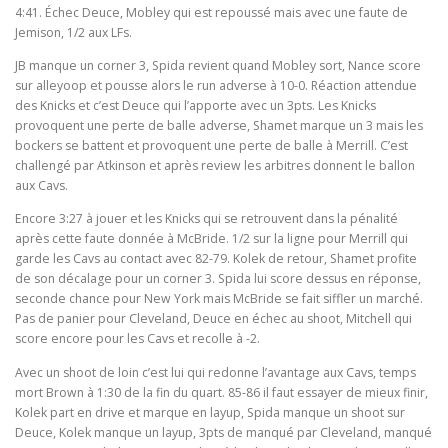
4:41. Échec Deuce, Mobley qui est repoussé mais avec une faute de
Jemison, 1/2 aux LFs.
JB manque un corner 3, Spida revient quand Mobley sort, Nance score
sur alleyoop et pousse alors le run adverse à 10-0. Réaction attendue
des Knicks et c’est Deuce qui l’apporte avec un 3pts. Les Knicks
provoquent une perte de balle adverse, Shamet marque un 3 mais les
bockers se battent et provoquent une perte de balle à Merrill. C’est
challengé par Atkinson et après review les arbitres donnent le ballon
aux Cavs.
Encore 3:27 à jouer et les Knicks qui se retrouvent dans la pénalité
après cette faute donnée à McBride. 1/2 sur la ligne pour Merrill qui
garde les Cavs au contact avec 82-79. Kolek de retour, Shamet profite
de son décalage pour un corner 3. Spida lui score dessus en réponse,
seconde chance pour New York mais McBride se fait siffler un marché.
Pas de panier pour Cleveland, Deuce en échec au shoot, Mitchell qui
score encore pour les Cavs et recolle à -2.
Avec un shoot de loin c’est lui qui redonne l’avantage aux Cavs, temps
mort Brown à 1:30 de la fin du quart. 85-86 il faut essayer de mieux finir,
Kolek part en drive et marque en layup, Spida manque un shoot sur
Deuce, Kolek manque un layup, 3pts de manqué par Cleveland, manqué