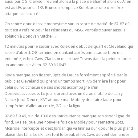
aussi par OG. Clarkson revient alors à la place de Shamet alors qu’Allen
est au LFs pour un 1/2. Brunson remplace Kolek pour une dernière
attaque sans succès.
On rentre donc dans le moneytime sur un score de parité de 87-87 où
tout est à refaire pour les résidents du MSG. Vont-ils trouver aussi la
solution à Donovan Mitchell ?
12 minutes pour le savoir avec Kolek en début de quart et Cleveland qui
score d’abord. OG termine en dunkant après une attaque bien mal
entamée, échec Cavs, Clarkson qui trouve Towns dans la peinture pour
un and one sur Allen. 92-89 à 10:42.
Spida manque son floater, 3pts de Deuce forcément apprécié par le
public et Cleveland qui prend un temps mort. 4/6 derrière l’arc pour
celui qui voit chacun de ses shoots accompagné d’un
Deeeeuuuccceeee. Le jeu reprend avec un écran mobile de Larry
Nance Jr sur Deuce, KAT attaque mas Mobley doit faire faute pour
l’empêcher d’aller au cercle, 2/2 sur la ligne.
97-89 à 9:46, run de 10-0 des Knicks. Nance manque son shoot ligne de
fond, KAT se joue une nouvelle fois de Mobley pour remettre 2pts,
McBride intercepte et c’est Jordan qui va finir au dunk pour le plus grand
plaisir des fans. Les Knicks font le break et les Cavs doivent demander