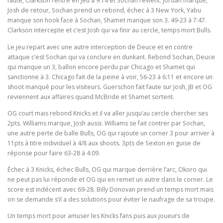
faute, Clarkson rentre en jeu à 9:14 et Sochan revient. Jordan marque,
Josh de retour, Sochan prend un rebond, échec à 3 New York, Yabu
manque son hook face à Sochan, Shamet manque son 3. 49-23 à 7:47.
Clarkson intercepte et c’est Josh qui va finir au cercle, temps mort Bulls.
Le jeu repart avec une autre interception de Deuce et en contre
attaque c’est Sochan qui va conclure en dunkant. Rebond Sochan, Deuce
qui manque un 3, ballon encore perdu par Chicago et Shamet qui
sanctionne à 3. Chicago fait de la peine à voir, 56-23 à 6:11 et encore un
shoot manqué pour les visiteurs. Guerschon fait faute sur Josh, JB et OG
reviennent aux affaires quand McBride et Shamet sortent.
OG court mais rebond Knicks et il va aller jusqu’au cercle chercher ses
2pts. Williams marque, Josh aussi. Williams se fait contrer par Sochan,
une autre perte de balle Bulls, OG qui rajoute un corner 3 pour arriver à
11pts à titre individuel à 4/8 aux shoots. 3pts de Sexton en guise de
réponse pour faire 63-28 à 4:09.
Échec à 3 Knicks, échec Bulls, OG qui marque derrière l’arc, Okoro qui
ne peut pas lui réponde et OG qui en remet un autre dans le corner. Le
score est indécent avec 69-28. Billy Donovan prend un temps mort mais
on se demande s’il a des solutions pour éviter le naufrage de sa troupe.
Un temps mort pour amuser les Knicks fans puis aux joueurs de