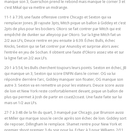
manque son 3, Guerschon prend le rebond mais manque le corner 3 et
c’est Mikal qui va mettre un midrange.
11-1 à 7:39, une faute offensive contre Chicago et Sexton qui va
remplacer Jones. JB rajoute 3pts, Mitch pique un ballon à Giddey et c’est
2pts de plus pour les bockers. Okoro se fait contrer par Mitch qui est
empêché de dunker sur alleyoop par Okoro. Sur la ligne Mitch fait un
2/2 aux LFs, Deuce rentre en jeu ensuite à 6:39. Échec Bulls, échec
Knicks, Sexton qui se fait contrer par Anunoby et surprise alors avec
l’entrée en jeu de Sochan. Il obtient une faute d’Okoro assez vite et sur
la ligne fait un 2/2 aux LFs.
20-1 à 5:54, les Bulls cherchent toujours leurs points. Sexton en échec, JB
qui manque un 3, Sexton qui score ENFIN dans le corner. OG va lui
répondre derrière l’arc, Giddey manquer son floater, OG manque son
autre 3. Sexton va en remettre un pour les visiteurs. Deuce score aussi
de loin et New York reste confortablement devant, pique un ballon de
plus qui permet à Josh de partir en coast2coast. Une faute faite sur lui
mais un 1/2 aux LFs.
27-7 à 3:48 de la fin du quart, 3 manqué par Chicago, par Brunson aussi
et Miller qui marque sous le cercle après son échec de loin. Giddey sort
de reposer, Dillingham le remplace. Shamet rentre pour New York et
premier shoot premier 3 du soir pour lui. Echec à 3 pour Williams, 2/11