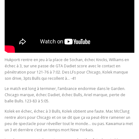
Hukporti rentre en jeu à la place de Sochan, échec Knicks, Williams en
échec à 3, sur une passe de GTA Dadiet score avec le contact en
pénétration pour 121-76 à 7:02. Des LFs pour Chicago, Kolek manque
son drive, 3pts Bulls qui recollent à… -41
Le match est long à terminer, l’ambiance endormie dans le Garden.
Chicago marque, échec Dadiet, échec Bulls, Ariel marque, perte de
balle Bulls. 123-83 à 5:05.
Kolek en échec, échec à 3 Bulls, Kolek obtient une faute. Mac McClung
rentre alors pour Chicago et on se dit que ça va peut-être ramener un
peu de spectacle pour réveiller tout le monde… ou pas. Kawamura met
un 3 et derrière c’est un temps mort New Yorkais.