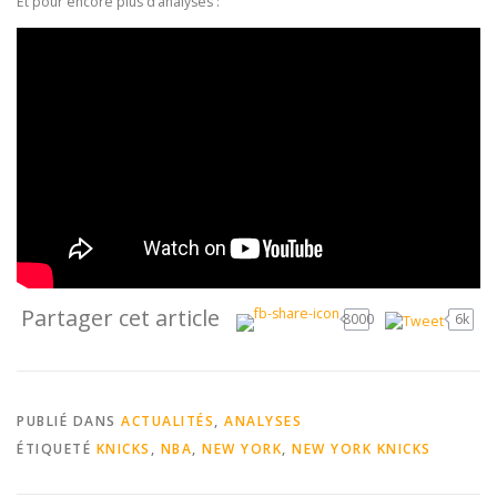
Et pour encore plus d’analyses :
Partager cet article
8000
6k
PUBLIÉ DANS
ACTUALITÉS
,
ANALYSES
ÉTIQUETÉ
KNICKS
,
NBA
,
NEW YORK
,
NEW YORK KNICKS