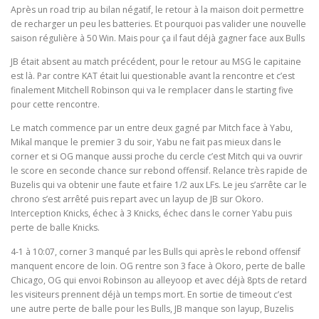
Après un road trip au bilan négatif, le retour à la maison doit permettre
de recharger un peu les batteries. Et pourquoi pas valider une nouvelle
saison régulière à 50 Win. Mais pour ça il faut déjà gagner face aux Bulls
JB était absent au match précédent, pour le retour au MSG le capitaine
est là. Par contre KAT était lui questionable avant la rencontre et c’est
finalement Mitchell Robinson qui va le remplacer dans le starting five
pour cette rencontre.
Le match commence par un entre deux gagné par Mitch face à Yabu,
Mikal manque le premier 3 du soir, Yabu ne fait pas mieux dans le
corner et si OG manque aussi proche du cercle c’est Mitch qui va ouvrir
le score en seconde chance sur rebond offensif. Relance très rapide de
Buzelis qui va obtenir une faute et faire 1/2 aux LFs. Le jeu s’arrête car le
chrono s’est arrêté puis repart avec un layup de JB sur Okoro.
Interception Knicks, échec à 3 Knicks, échec dans le corner Yabu puis
perte de balle Knicks.
4-1 à 10:07, corner 3 manqué par les Bulls qui après le rebond offensif
manquent encore de loin. OG rentre son 3 face à Okoro, perte de balle
Chicago, OG qui envoi Robinson au alleyoop et avec déjà 8pts de retard
les visiteurs prennent déjà un temps mort. En sortie de timeout c’est
une autre perte de balle pour les Bulls, JB manque son layup, Buzelis