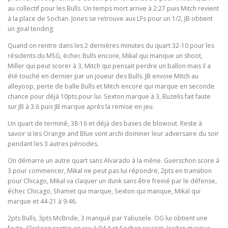
au collectif pour les Bulls. Un temps mort arrive à 2:27 puis Mitch revient
à la place de Sochan. Jones se retrouve aux LFs pour un 1/2, JB obtient
un goal tending.
Quand on rentre dans les 2 dernières minutes du quart 32-10 pour les
résidents du MSG, échec Bulls encore, Mikal qui manque un shoot,
Miller qui peut scorer à 3, Mitch qui pensait perdre un ballon mais il a
été touché en dernier par un joueur des Bulls. JB envoie Mitch au
alleyoop, perte de balle Bulls et Mitch encore qui marque en seconde
chance pour déjà 10pts pour lui. Sexton marque à 3, Buzelis fait faute
sur JB à 3.6 puis JB marque après la remise en jeu.
Un quart de terminé, 38-16 et déjà des bases de blowout. Reste à
savoir si les Orange and Blue vont archi dominer leur adversaire du soir
pendant les 3 autres périodes.
On démarre un autre quart sans Alvarado à la mène. Guerschon score à
3 pour commencer, Mikal ne peut pas lui répondre, 2pts en transition
pour Chicago, Mikal va claquer un dunk sans être freiné par le défense,
échec Chicago, Shamet qui marque, Sexton qui manque, Mikal qui
marque et 44-21 à 9:46.
2pts Bulls, 3pts McBride, 3 manqué par Yabusele. OG lui obtient une