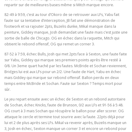
repartir sur de meilleures bases même si Mitch marque encore.
82-49 à 9:59, c’est au tour d’Okoro de se retrouver aux LFs, Yabu fait
faute sur sa tentative d’interception, JB fait une démonstration de
footwork et va rajouter 2pts, Buzelis dunke, Mikal manque dans la
peinture, Giddey manque, Josh demandait une faute mais c’est juste une
sortie de balle de Chicago. OG en échec dans la raquette, Mitch qui
obtient le rebond offensif, OG qui remet un corner 3.
87-52 à 7:59, échec Bulls, Josh qui met 2pts face à Sexton, une faute faite
sur Yabu, Giddey qui marque ses premiers points après être resté à
0/8. Un 3eme quart haché par les fautes. McBride et Sochan reviennent,
Bridges lui est aux LFs pour un 2/2. Une faute de Hart, Yabu en échec
mais Giddey qui marque sur rebond offensif. Ballon perdu en deux
temps entre McBride et Sochan. Faute sur Sexton ? Temps mort pour
sûr.
Le jeu repart ensuite avec un échec de Sexton et un rebond autoritaire
de Sochan, échec Knicks, faute de Brunson, 0/2 aux LFs et 91-56 à 5:48.
OG court à 3 mais Sochan qui récupère le ballon pour aller scorer. OG
attaque le cercle et termine tout sourire avec la faute. 22pts déjà pour
lui et 2 de plus après ses LFs. Mikal va revenir après, Buzelis manque un
3, Josh en échec, Sexton manque un corner 3 et encore un rebond pour