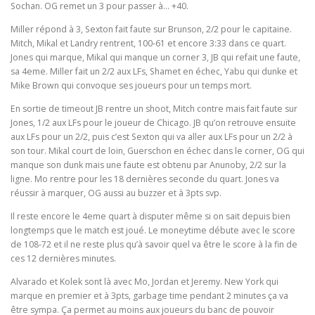
Sochan. OG remet un 3 pour passer à… +40.
Miller répond à 3, Sexton fait faute sur Brunson, 2/2 pour le capitaine.
Mitch, Mikal et Landry rentrent, 100-61 et encore 3:33 dans ce quart.
Jones qui marque, Mikal qui manque un corner 3, JB qui refait une faute,
sa 4eme. Miller fait un 2/2 aux LFs, Shamet en échec, Yabu qui dunke et
Mike Brown qui convoque ses joueurs pour un temps mort.
En sortie de timeout JB rentre un shoot, Mitch contre mais fait faute sur
Jones, 1/2 aux LFs pour le joueur de Chicago. JB qu’on retrouve ensuite
aux LFs pour un 2/2, puis c’est Sexton qui va aller aux LFs pour un 2/2 à
son tour. Mikal court de loin, Guerschon en échec dans le corner, OG qui
manque son dunk mais une faute est obtenu par Anunoby, 2/2 sur la
ligne. Mo rentre pour les 18 dernières seconde du quart. Jones va
réussir à marquer, OG aussi au buzzer et à 3pts svp.
Il reste encore le 4eme quart à disputer même si on sait depuis bien
longtemps que le match est joué. Le moneytime débute avec le score
de 108-72 et il ne reste plus qu’à savoir quel va être le score à la fin de
ces 12 dernières minutes.
Alvarado et Kolek sont là avec Mo, Jordan et Jeremy. New York qui
marque en premier et à 3pts, garbage time pendant 2 minutes ça va
être sympa. Ça permet au moins aux joueurs du banc de pouvoir