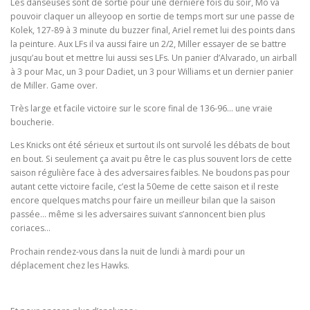
Les danseuses sont de sortie pour une dernière fois du soir, Mo va
pouvoir claquer un alleyoop en sortie de temps mort sur une passe de
Kolek, 127-89 à 3 minute du buzzer final, Ariel remet lui des points dans
la peinture. Aux LFs il va aussi faire un 2/2, Miller essayer de se battre
jusqu’au bout et mettre lui aussi ses LFs. Un panier d’Alvarado, un airball
à 3 pour Mac, un 3 pour Dadiet, un 3 pour Williams et un dernier panier
de Miller. Game over.
Très large et facile victoire sur le score final de 136-96… une vraie
boucherie.
Les Knicks ont été sérieux et surtout ils ont survolé les débats de bout
en bout. Si seulement ça avait pu être le cas plus souvent lors de cette
saison régulière face à des adversaires faibles. Ne boudons pas pour
autant cette victoire facile, c’est la 50eme de cette saison et il reste
encore quelques matchs pour faire un meilleur bilan que la saison
passée… même si les adversaires suivant s’annoncent bien plus
coriaces…
Prochain rendez-vous dans la nuit de lundi à mardi pour un
déplacement chez les Hawks.