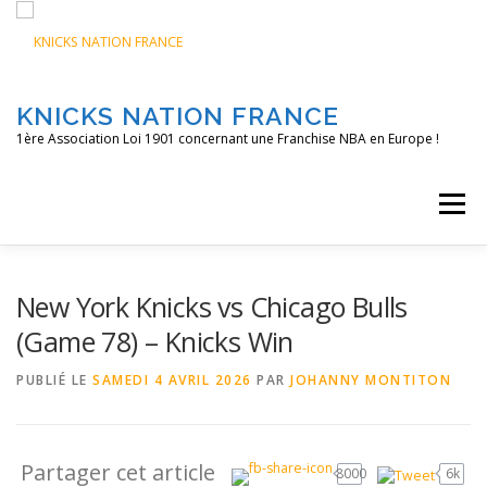
Aller
au
contenu
KNICKS NATION FRANCE
1ère Association Loi 1901 concernant une Franchise NBA en Europe !
Menu
ACCUEIL
NOS ACTIONS
BLOG
KNFTV
New York Knicks vs Chicago Bulls
(Game 78) – Knicks Win
PODCAST
CONTACT
A PROPOS
PUBLIÉ LE
SAMEDI 4 AVRIL 2026
PAR
JOHANNY MONTITON
Partager cet article
8000
6k