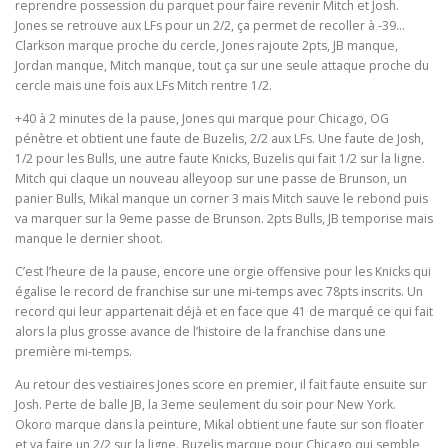
reprendre possession du parquet pour faire revenir Mitch et Josh.
Jones se retrouve aux LFs pour un 2/2, ça permet de recoller à -39…
Clarkson marque proche du cercle, Jones rajoute 2pts, JB manque,
Jordan manque, Mitch manque, tout ça sur une seule attaque proche du
cercle mais une fois aux LFs Mitch rentre 1/2.
+40 à 2 minutes de la pause, Jones qui marque pour Chicago, OG
pénètre et obtient une faute de Buzelis, 2/2 aux LFs. Une faute de Josh,
1/2 pour les Bulls, une autre faute Knicks, Buzelis qui fait 1/2 sur la ligne.
Mitch qui claque un nouveau alleyoop sur une passe de Brunson, un
panier Bulls, Mikal manque un corner 3 mais Mitch sauve le rebond puis
va marquer sur la 9eme passe de Brunson. 2pts Bulls, JB temporise mais
manque le dernier shoot.
C’est l’heure de la pause, encore une orgie offensive pour les Knicks qui
égalise le record de franchise sur une mi-temps avec 78pts inscrits. Un
record qui leur appartenait déjà et en face que 41 de marqué ce qui fait
alors la plus grosse avance de l’histoire de la franchise dans une
première mi-temps.
Au retour des vestiaires Jones score en premier, il fait faute ensuite sur
Josh. Perte de balle JB, la 3eme seulement du soir pour New York.
Okoro marque dans la peinture, Mikal obtient une faute sur son floater
et va faire un 2/2 sur la ligne. Buzelis marque pour Chicago qui semble