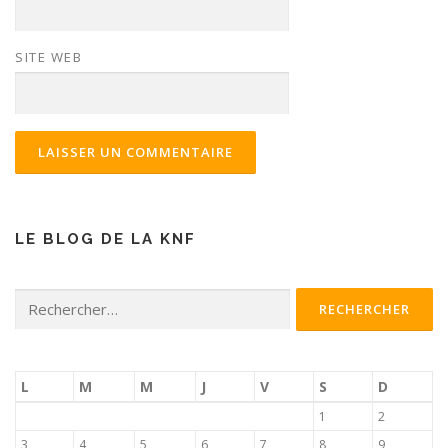
SITE WEB
LE BLOG DE LA KNF
Rechercher :
L
M
M
J
V
S
D
1
2
3
4
5
6
7
8
9