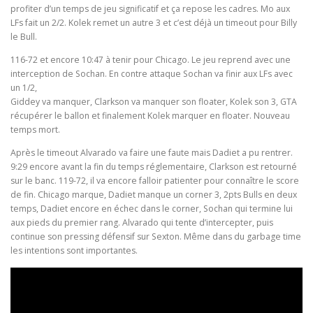
profiter d’un temps de jeu significatif et ça repose les cadres. Mo aux
LFs fait un 2/2. Kolek remet un autre 3 et c’est déjà un timeout pour Billy
le Bull.
116-72 et encore 10:47 à tenir pour Chicago. Le jeu reprend avec une
interception de Sochan. En contre attaque Sochan va finir aux LFs avec
un 1/2,
Giddey va manquer, Clarkson va manquer son floater, Kolek son 3, GTA
récupérer le ballon et finalement Kolek marquer en floater. Nouveau
temps mort.
Après le timeout Alvarado va faire une faute mais Dadiet a pu rentrer.
9:29 encore avant la fin du temps réglementaire, Clarkson est retourné
sur le banc. 119-72, il va encore falloir patienter pour connaître le score
de fin. Chicago marque, Dadiet manque un corner 3, 2pts Bulls en deux
temps, Dadiet encore en échec dans le corner, Sochan qui termine lui
aux pieds du premier rang. Alvarado qui tente d’intercepter, puis
continue son pressing défensif sur Sexton. Même dans du garbage time
les intentions sont importantes.