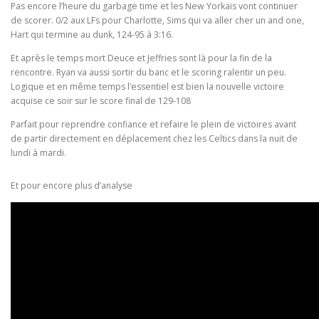
Pas encore l’heure du garbage time et les New Yorkais vont continuer
de scorer. 0/2 aux LFs pour Charlotte, Sims qui va aller cher un and one,
Hart qui termine au dunk, 124-95 à 3:16.
Et après le temps mort Deuce et Jeffries sont là pour la fin de la
rencontre. Ryan va aussi sortir du banc et le scoring ralentir un peu.
Logique et en même temps l’essentiel est bien la nouvelle victoire
acquise ce soir sur le score final de 129-108
Parfait pour reprendre confiance et refaire le plein de victoires avant
de partir directement en déplacement chez les Celtics dans la nuit de
lundi à mardi.
Et pour encore plus d’analyse