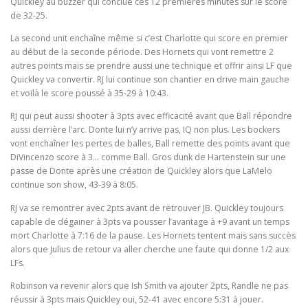
Quickley au buzzer qui conclue ces 12 premières minutes sur le score
de 32-25.
La second unit enchaîne même si c’est Charlotte qui score en premier
au début de la seconde période. Des Hornets qui vont remettre 2
autres points mais se prendre aussi une technique et offrir ainsi LF que
Quickley va convertir. RJ lui continue son chantier en drive main gauche
et voilà le score poussé à 35-29 à 10:43.
RJ qui peut aussi shooter à 3pts avec efficacité avant que Ball répondre
aussi derrière l’arc. Donte lui n’y arrive pas, IQ non plus. Les bockers
vont enchaîner les pertes de balles, Ball remette des points avant que
DiVincenzo score à 3… comme Ball. Gros dunk de Hartenstein sur une
passe de Donte après une création de Quickley alors que LaMelo
continue son show, 43-39 à 8:05.
RJ va se remontrer avec 2pts avant de retrouver JB. Quickley toujours
capable de dégainer à 3pts va pousser l’avantage à +9 avant un temps
mort Charlotte à 7:16 de la pause. Les Hornets tentent mais sans succès
alors que Julius de retour va aller cherche une faute qui donne 1/2 aux
LFs.
Robinson va revenir alors que Ish Smith va ajouter 2pts, Randle ne pas
réussir à 3pts mais Quickley oui, 52-41 avec encore 5:31 à jouer.