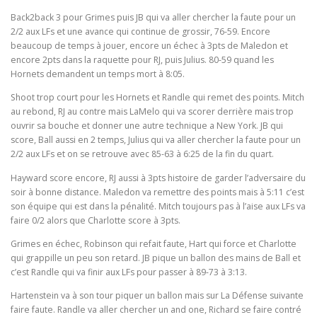
Back2back 3 pour Grimes puis JB qui va aller chercher la faute pour un
2/2 aux LFs et une avance qui continue de grossir, 76-59. Encore
beaucoup de temps à jouer, encore un échec à 3pts de Maledon et
encore 2pts dans la raquette pour RJ, puis Julius. 80-59 quand les
Hornets demandent un temps mort à 8:05.
Shoot trop court pour les Hornets et Randle qui remet des points. Mitch
au rebond, RJ au contre mais LaMelo qui va scorer derrière mais trop
ouvrir sa bouche et donner une autre technique a New York. JB qui
score, Ball aussi en 2 temps, Julius qui va aller chercher la faute pour un
2/2 aux LFs et on se retrouve avec 85-63 à 6:25 de la fin du quart.
Hayward score encore, RJ aussi à 3pts histoire de garder l’adversaire du
soir à bonne distance. Maledon va remettre des points mais à 5:11 c’est
son équipe qui est dans la pénalité. Mitch toujours pas à l’aise aux LFs va
faire 0/2 alors que Charlotte score à 3pts.
Grimes en échec, Robinson qui refait faute, Hart qui force et Charlotte
qui grappille un peu son retard. JB pique un ballon des mains de Ball et
c’est Randle qui va finir aux LFs pour passer à 89-73 à 3:13.
Hartenstein va à son tour piquer un ballon mais sur La Défense suivante
faire faute. Randle va aller chercher un and one, Richard se faire contré