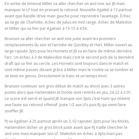
En sortie de timeout Miller va aller chercher un and one sur JB mais
manquer le LF tout en prenant le rebond. Nouvelle égalité à 13 partout
avant que Randle drive main gauche pour reprendre l’avantage. Échec
au large de Charlotte, échec de Julius en mid range, échec de Maledon
et Miller qui va finir par égaliser à 15-15 à 4:56.
Brunson va aller chercher un and one juste avant les premiers
remplacements du soir et l’arrivée de Quickley et Hart. Miller ouvert au
large rajoute 3pts pour les Hornets et JB va en faire de même derrière
l’arc. Un échec à 3 de Maleodon mais c’est le second pick de la dernière
draft qui va finir au cercle. Les Hornets sont toujours dans le match et
vont même passer devant grâce à Miller mais le rookie va se tomber et
se tenir en genou. Directement le banc et un temps mort.
Brunson continuer son gros début de match au shoot avec 3 autres
points alors que Hartenstein et Donte sont rentrés en jeu, 24-22 à 2:01.
Le score est serré et quand JB manque son 3pts c’est Harti qui obtient
une faute sur rebond offensif. Juste 1/2 aux LFs puis RJ qui vient faire
souffler JB.
PJ va égaliser à 25 partout après un 3, IQ rajouter 2pts pour les Knicks,
Hartenstein lâcher un gros block juste avant que RJ n’aille chercher le
and one mais manquer son LF. Maledon en échec à 3pts mais pas