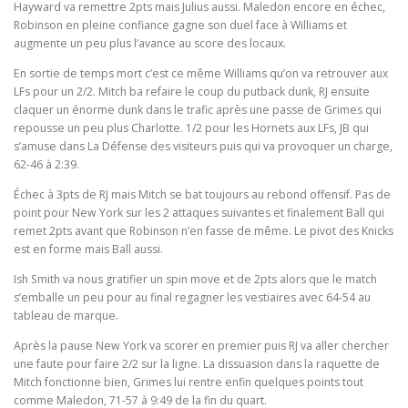
Hayward va remettre 2pts mais Julius aussi. Maledon encore en échec,
Robinson en pleine confiance gagne son duel face à Williams et
augmente un peu plus l’avance au score des locaux.
En sortie de temps mort c’est ce même Williams qu’on va retrouver aux
LFs pour un 2/2. Mitch ba refaire le coup du putback dunk, RJ ensuite
claquer un énorme dunk dans le trafic après une passe de Grimes qui
repousse un peu plus Charlotte. 1/2 pour les Hornets aux LFs, JB qui
s’amuse dans La Défense des visiteurs puis qui va provoquer un charge,
62-46 à 2:39.
Échec à 3pts de RJ mais Mitch se bat toujours au rebond offensif. Pas de
point pour New York sur les 2 attaques suivantes et finalement Ball qui
remet 2pts avant que Robinson n’en fasse de même. Le pivot des Knicks
est en forme mais Ball aussi.
Ish Smith va nous gratifier un spin move et de 2pts alors que le match
s’emballe un peu pour au final regagner les vestiaires avec 64-54 au
tableau de marque.
Après la pause New York va scorer en premier puis RJ va aller chercher
une faute pour faire 2/2 sur la ligne. La dissuasion dans la raquette de
Mitch fonctionne bien, Grimes lui rentre enfin quelques points tout
comme Maledon, 71-57 à 9:49 de la fin du quart.