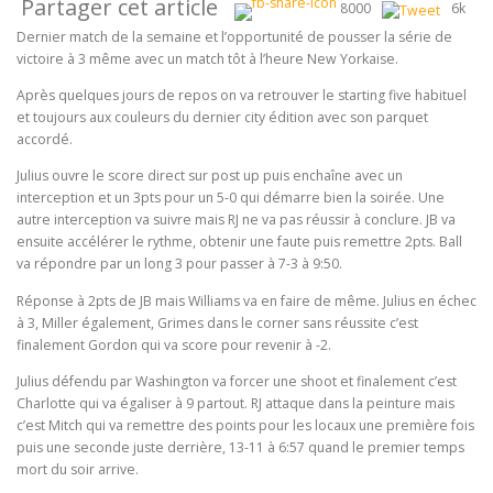
Partager cet article
8000
6k
Dernier match de la semaine et l’opportunité de pousser la série de
victoire à 3 même avec un match tôt à l’heure New Yorkaise.
Après quelques jours de repos on va retrouver le starting five habituel
et toujours aux couleurs du dernier city édition avec son parquet
accordé.
Julius ouvre le score direct sur post up puis enchaîne avec un
interception et un 3pts pour un 5-0 qui démarre bien la soirée. Une
autre interception va suivre mais RJ ne va pas réussir à conclure. JB va
ensuite accélérer le rythme, obtenir une faute puis remettre 2pts. Ball
va répondre par un long 3 pour passer à 7-3 à 9:50.
Réponse à 2pts de JB mais Williams va en faire de même. Julius en échec
à 3, Miller également, Grimes dans le corner sans réussite c’est
finalement Gordon qui va score pour revenir à -2.
Julius défendu par Washington va forcer une shoot et finalement c’est
Charlotte qui va égaliser à 9 partout. RJ attaque dans la peinture mais
c’est Mitch qui va remettre des points pour les locaux une première fois
puis une seconde juste derrière, 13-11 à 6:57 quand le premier temps
mort du soir arrive.