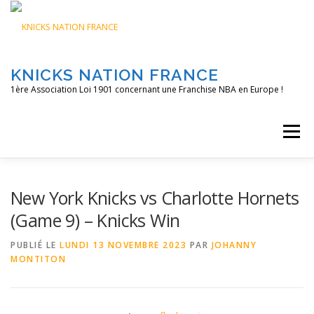
Aller
au
contenu
KNICKS NATION FRANCE
1ère Association Loi 1901 concernant une Franchise NBA en Europe !
Menu
ACCUEIL
NOS ACTIONS
BLOG
KNFTV
New York Knicks vs Charlotte Hornets
(Game 9) – Knicks Win
PODCAST
CONTACT
A PROPOS
PUBLIÉ LE
LUNDI 13 NOVEMBRE 2023
PAR
JOHANNY
MONTITON