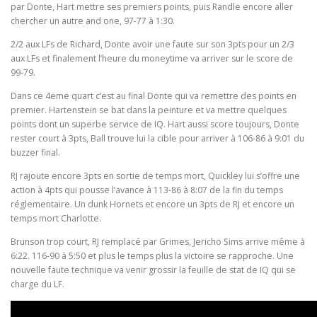
par Donte, Hart mettre ses premiers points, puis Randle encore aller
chercher un autre and one, 97-77 à 1:30.
2/2 aux LFs de Richard, Donte avoir une faute sur son 3pts pour un 2/3
aux LFs et finalement l’heure du moneytime va arriver sur le score de
99-79.
Dans ce 4eme quart c’est au final Donte qui va remettre des points en
premier. Hartenstein se bat dans la peinture et va mettre quelques
points dont un superbe service de IQ. Hart aussi score toujours, Donte
rester court à 3pts, Ball trouve lui la cible pour arriver à 106-86 à 9:01 du
buzzer final.
RJ rajoute encore 3pts en sortie de temps mort, Quickley lui s’offre une
action à 4pts qui pousse l’avance à 113-86 à 8:07 de la fin du temps
réglementaire. Un dunk Hornets et encore un 3pts de RJ et encore un
temps mort Charlotte.
Brunson trop court, RJ remplacé par Grimes, Jericho Sims arrive même à
6:22. 116-90 à 5:50 et plus le temps plus la victoire se rapproche. Une
nouvelle faute technique va venir grossir la feuille de stat de IQ qui se
charge du LF.