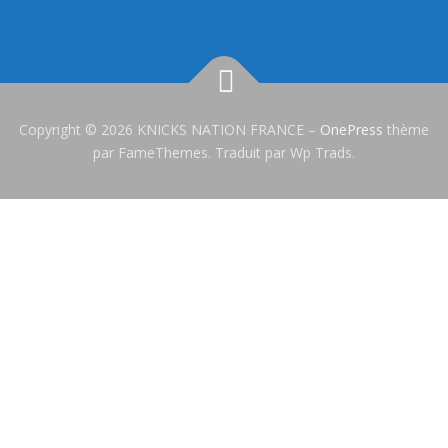
Copyright © 2026 KNICKS NATION FRANCE
–
OnePress
thème
par FameThemes. Traduit par Wp Trads.