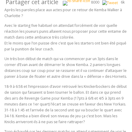
Partager cet article
8000
6k
Après les paroles place aux actes pour ce retour de Kemba Walker à
Charlotte ?
Avec le starting five habituel on attendait forcément de voir quelle
réaction les joueurs punis allaient nous proposer pour cette entame de
match dans cette ambiance très colorée.
Et le moins que l’on puisse dire c’est que les starters ont bien été piqué
par la punition de leur coach.
Un très bon début de match qui va commencer par un 3pts dans le
corner d’Evan avant de démarrer le show Kemba. 2 paniers longues
distances coup sur coup pour se rassurer et il va continuer d’attaquer le
panier à base de floater et autre drive dans la « défense » des Hornets.
18-9 à 6:58 et l’impression d’avoir retrouvé les Knickerbockers de début
de saison qui faisaient si bien tourner le ballon. Et dans ce qui prend
des airs de Revenge Game pour Kemba (17pts à 6/8 et 4/5 à 3pts en 9
minutes dans ce 1er quart) l’écart se creuse en faveur des New Yorkais.
31-18 à 1:45 et l’arrivée de la second unit qui va boucler le quart avec
34-18. Kemba a bien élevé son niveau de jeu ça c’est bon. Mais les
Knicks arriveront-ils à ne pas se faire rattraper?
Trop échaudé par les derniers matchs on attend patiemment de voir le