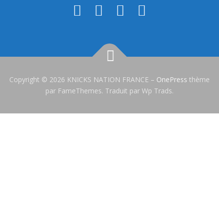
Copyright © 2026 KNICKS NATION FRANCE
–
OnePress
thème
par FameThemes. Traduit par Wp Trads.