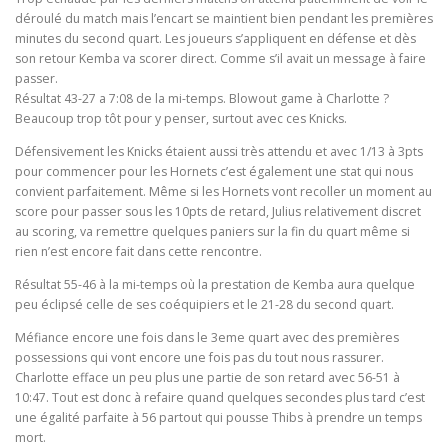
déroulé du match mais l’encart se maintient bien pendant les premières
minutes du second quart. Les joueurs s’appliquent en défense et dès
son retour Kemba va scorer direct. Comme s’il avait un message à faire
passer.
Résultat 43-27 a 7:08 de la mi-temps. Blowout game à Charlotte ?
Beaucoup trop tôt pour y penser, surtout avec ces Knicks.
Défensivement les Knicks étaient aussi très attendu et avec 1/13 à 3pts
pour commencer pour les Hornets c’est également une stat qui nous
convient parfaitement. Même si les Hornets vont recoller un moment au
score pour passer sous les 10pts de retard, Julius relativement discret
au scoring, va remettre quelques paniers sur la fin du quart même si
rien n’est encore fait dans cette rencontre.
Résultat 55-46 à la mi-temps où la prestation de Kemba aura quelque
peu éclipsé celle de ses coéquipiers et le 21-28 du second quart.
Méfiance encore une fois dans le 3eme quart avec des premières
possessions qui vont encore une fois pas du tout nous rassurer.
Charlotte efface un peu plus une partie de son retard avec 56-51 à
10:47. Tout est donc à refaire quand quelques secondes plus tard c’est
une égalité parfaite à 56 partout qui pousse Thibs à prendre un temps
mort.