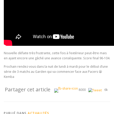
Nouvelle défaite très frustrante, cette fois à l’extérieur peut-être mais
en ayant encore une gâché une avance conséquente. Score final 96-104.
Prochain rendez-vous dans la nuit de lundi à mardi pour le début d’une
série de 3 matchs au Garden qui va commencer face aux Pacers 😬
Kemba
Partager cet article
8000
6k
PUBLIÉ DANS
ACTUALITÉS