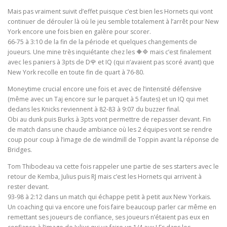
Mais pas vraiment suivit d’effet puisque c’est bien les Hornets qui vont
continuer de dérouler là où le jeu semble totalement à l’arrêt pour New
York encore une fois bien en galère pour scorer.
66-75 à 3:10 de la fin de la période et quelques changements de
joueurs. Une mine très inquiétante chez les 🔶🔷 mais c’est finalement
avec les paniers à 3pts de D🌹 et IQ (qui n’avaient pas scoré avant) que
New York recolle en toute fin de quart à 76-80.
Moneytime crucial encore une fois et avec de l’intensité défensive
(même avec un Taj encore sur le parquet à 5 fautes) et un IQ qui met
dedans les Knicks reviennent à 82-83 à 9:07 du buzzer final.
Obi au dunk puis Burks à 3pts vont permettre de repasser devant. Fin
de match dans une chaude ambiance où les 2 équipes vont se rendre
coup pour coup à l’image de de windmill de Toppin avant la réponse de
Bridges.
Tom Thibodeau va cette fois rappeler une partie de ses starters avec le
retour de Kemba, Julius puis RJ mais c’est les Hornets qui arrivent à
rester devant.
93-98 à 2:12 dans un match qui échappe petit à petit aux New Yorkais.
Un coaching qui va encore une fois faire beaucoup parler car même en
remettant ses joueurs de confiance, ses joueurs n’étaient pas eux en