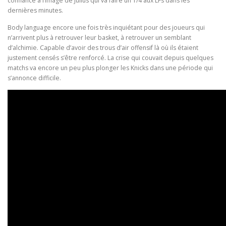
confiance à l’image de Julius qui va faire un 1/4 aux LFs dans les
dernières minutes.
Body language encore une fois très inquiétant pour des joueurs qui
n’arrivent plus à retrouver leur basket, à retrouver un semblant
d’alchimie. Capable d’avoir des trous d’air offensif là où ils étaient
justement censés s’être renforcé. La crise qui couvait depuis quelques
matchs va encore un peu plus plonger les Knicks dans une période qui
s’annonce difficile.