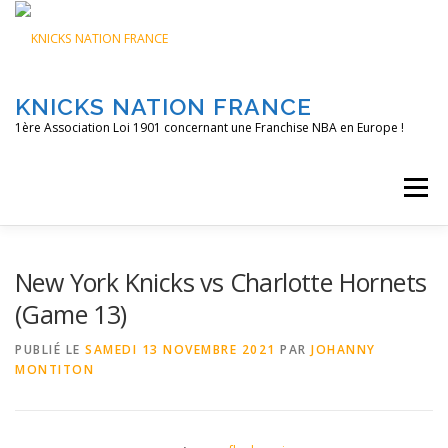
Aller
au
contenu
KNICKS NATION FRANCE
1ère Association Loi 1901 concernant une Franchise NBA en Europe !
Menu
ACCUEIL
NOS ACTIONS
BLOG
KNFTV
New York Knicks vs Charlotte Hornets
(Game 13)
PODCAST
CONTACT
A PROPOS
PUBLIÉ LE
SAMEDI 13 NOVEMBRE 2021
PAR
JOHANNY
MONTITON