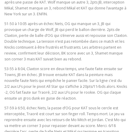
après une passe de KAT. Wolf manque un autre 3, 2pts JB, interception
Mikal, Shamet manque un 3, rebond Mikal et KAT qui donne l’avantage à
New York sur un 3. ENFIN.
51-50 à 10:05 après un échec Nets, OG qui manque un 3, JB qui
provoque un charge de Wolf, JB qui perd le ballon derrière. 2pts de
Claxton, perte de balle d’OG qui s’énerve aussi et repousse son Claxton.
Double technique. La tension n’est pas retombée dans ce match et les
Knicks continuent à être frustrés et frustrants. Les arbitres partent en
review, confirment leur décision, BK score avec un 3, Shamet manque
son corner 3 mais KAT suivait bien au rebond.
53-55 à 8:04, Claxton score en deux temps, une faute faite ensuite sur
Towns, JB en échec. JB trouve ensuite KAT dans la peinture mais
nouvelle faute Nets qui empêche le panier facile. Sur la ligne c’est du
2/2 aux LFs pour le pivot All Star qui s’affiche à 20pts/11rbds alors. Knicks
-2, OG fait faute sur Traoré, 2/2 aux LFs pour le rookie. OG qui claque
ensuite un gros dunk en guise de réaction.
57-59 à 6:50, échec Nets, la passe d’OG pour KAT sous le cercle est
interceptée, Traoré est court sur son finger roll. Temps mort. Le jeu va
reprendre ensuite avec les retours de Mo Mitch et Jordan. C’est Mo qui
va mettre un corner 3 pour repasser devant au score. Merci. 6/18
derrière l’arc, perte de balle Nets et Mikal qui termine en transition.