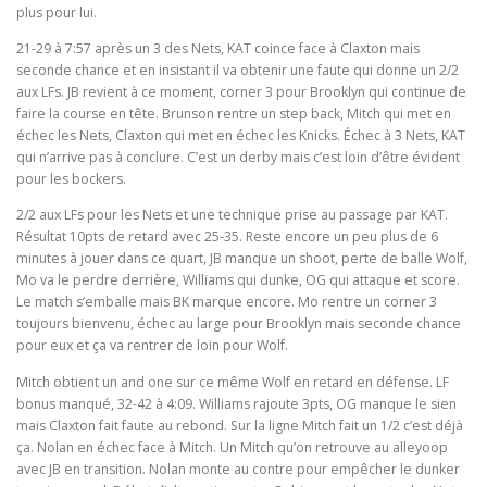
plus pour lui.
21-29 à 7:57 après un 3 des Nets, KAT coince face à Claxton mais
seconde chance et en insistant il va obtenir une faute qui donne un 2/2
aux LFs. JB revient à ce moment, corner 3 pour Brooklyn qui continue de
faire la course en tête. Brunson rentre un step back, Mitch qui met en
échec les Nets, Claxton qui met en échec les Knicks. Échec à 3 Nets, KAT
qui n’arrive pas à conclure. C’est un derby mais c’est loin d’être évident
pour les bockers.
2/2 aux LFs pour les Nets et une technique prise au passage par KAT.
Résultat 10pts de retard avec 25-35. Reste encore un peu plus de 6
minutes à jouer dans ce quart, JB manque un shoot, perte de balle Wolf,
Mo va le perdre derrière, Williams qui dunke, OG qui attaque et score.
Le match s’emballe mais BK marque encore. Mo rentre un corner 3
toujours bienvenu, échec au large pour Brooklyn mais seconde chance
pour eux et ça va rentrer de loin pour Wolf.
Mitch obtient un and one sur ce même Wolf en retard en défense. LF
bonus manqué, 32-42 à 4:09. Williams rajoute 3pts, OG manque le sien
mais Claxton fait faute au rebond. Sur la ligne Mitch fait un 1/2 c’est déjà
ça. Nolan en échec face à Mitch. Un Mitch qu’on retrouve au alleyoop
avec JB en transition. Nolan monte au contre pour empêcher le dunker