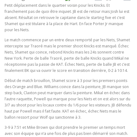
Petit déplacement dans le quartier voisin pour les Knicks. Et
franchement pas de quoi être inquiet. JB est de retour mais Josh lui est
absent. Résultat on retrouve le capitaine dans le starting five et c’est
Shamet qui est titulaire à la place de Hart. En face Porter Jr manque
pour les Nets.
Le match commence par un entre deux remporté par les Nets, Shamet
intercepte sur Traoré mais le premier shoot Knicks est manqué. Échec
Nets, Shamet qui coince, rebond Knicks mais les 24s sonnent contre
New York. Perte de balle Traoré, perte de balle Knicks quand Mikal ne
réceptionne pas la passe de KAT. Échec Nets, perte de balle JB et c’est
finalement BK qui va ouvrir le score en transition derrière, 0-2 à 10:14.
Début de match brouillon, Shamet score à 3 pour les premiers points
des Orange and Blue. Williams coince dans la peinture, JB manque son
step back, Claxton peut marquer dans la peinture. Mikal en échec dans
l’autre raquette, Powell qui marque pour les Nets et on est alors sur du
3/7 au shoot pour les locaux contre du 1/6 pour les visiteurs. JB défendu
haut par Powell mais il fait faute. KAT en échec, échec Nets mais le
ballon ressort pour Wolf qui sanctionne à 3.
3-9 à 7:51 et Mike Brown qui doit prendre le premier un temps mort
avec son équipe qui n’a une fois de plus pas bien démarré son match.