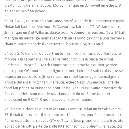
Claxton conclue en alleyoop, Mo qui manque un 3, Powell en échec, JB
en échec, Wolf en échec.
62-61 à 4:11, ça reste toujours aussi serré, duel de français ensuite mais
Nolan fait faute sur Mo. Aux LFs Diawara va faire un 2/2, Williams score,
JB manque un 3 et Williams dunke pour redonner le lead aux Nets. Mikal
manque un midrange mais avec Mitch au rebond ça donne une seconde
chance. Sous le cercle il va arriver au bout des 24, trop tard.
64-65 à 2:46 de la fin du quart, un temps mort hier faire souffler tout le
monde. On repart ensuite avec le retour d’OG à la place de Mikal,
Clarkson lui score à 3. Mitch contre pour la 3eme fois du soir, Jordan
passe pour OG pour un dunk ligne de fond, Knicks +4 soit la plus grosse
avance au score alors. JB va rentrer un shoot sur une jambe malgré la
grosse défense. Mitch fait une faute, échec Nets, OG encore ligne de
fond fait parler sa puissance pour un nouveau dunk. Faute offensive de
Saraf. Les Nets sont dans le dur dans cette fin de 3eme quart et
encaissent un 9-0. 11-0 même avec un dernier panier.
Voilà c’est le dernier quart et les Knicks ont ENFIN fait un break avec 75-
65. Il était temps mais il reste encore 12 minutes pour finir le boulot. Le
4eme quart démarre avec GTA et Towns. Jose prend une faute très vite,
échec de Minott, perte de balle KAT, Johnson qui obtient une faute, 2/2