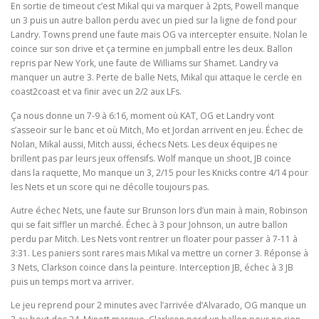
En sortie de timeout c’est Mikal qui va marquer à 2pts, Powell manque
un 3 puis un autre ballon perdu avec un pied sur la ligne de fond pour
Landry. Towns prend une faute mais OG va intercepter ensuite. Nolan le
coince sur son drive et ça termine en jumpball entre les deux. Ballon
repris par New York, une faute de Williams sur Shamet. Landry va
manquer un autre 3. Perte de balle Nets, Mikal qui attaque le cercle en
coast2coast et va finir avec un 2/2 aux LFs.
Ça nous donne un 7-9 à 6:16, moment où KAT, OG et Landry vont
s’asseoir sur le banc et où Mitch, Mo et Jordan arrivent en jeu. Échec de
Nolan, Mikal aussi, Mitch aussi, échecs Nets. Les deux équipes ne
brillent pas par leurs jeux offensifs. Wolf manque un shoot, JB coince
dans la raquette, Mo manque un 3, 2/15 pour les Knicks contre 4/14 pour
les Nets et un score qui ne décolle toujours pas.
Autre échec Nets, une faute sur Brunson lors d’un main à main, Robinson
qui se fait siffler un marché. Échec à 3 pour Johnson, un autre ballon
perdu par Mitch. Les Nets vont rentrer un floater pour passer à 7-11 à
3:31. Les paniers sont rares mais Mikal va mettre un corner 3. Réponse à
3 Nets, Clarkson coince dans la peinture. Interception JB, échec à 3 JB
puis un temps mort va arriver.
Le jeu reprend pour 2 minutes avec l’arrivée d’Alvarado, OG manque un