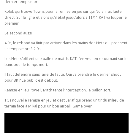
dernier temps mort.
Kolek qui trouve Towns pour la remise en jeu sur qui Nolan fait faute
direct. Sur la ligne et alors qu’il était jusqu’alors à 11/11 KAT va louper le
premier.
Le second aussi…
4.9s, le rebond va finir par arriver dans les mains des Nets qui prennent
un temps mort à 2.9s
Les Nets s’offrent une balle de match. KAT s’en veut en retournant sur le
banc pour le temps mort.
Il faut défendre sans faire de faute. Qui va prendre le dernier shoot
pour BK ? Le public est debout.
Remise en jeu Powell, Mitch tente l’interception, le ballon sort.
1.5s nouvelle remise en jeu et c’est Saraf qui prend un tir du milieu de
terrain face à Mikal pour un bon airball. Game over.