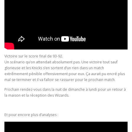
Victoire sur le score final de 93-92.
Un scénario qu’on attendait absolument pas. Une victoire tout sauf
glorieuse et les Knicks s’en sortent d’un rien dans un match
extrêmement pénible offensivement pour eux. Ça aurait pu encré plus
mal se terminer et il va falloir se rassurer pour le prochain match.
Prochain rendez-vous dans la nuit de dimanche à lundi pour un retour à
la maison et la réception des Wizards.
Et pour encore plus d’analyses :