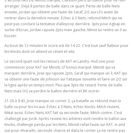
3 au bout des 24, Minott marque, Clarkson perd un ballon pour ne rien
arranger. Déjà 8 pertes de balle dans ce quart. Perte de balle Nets
ensuite, Jordan qui obtient une faute de Saraf, 2/2 aux LFs avant de
rentrer dans la dernière minute. Échec à 3 Nets, rebond Mitch qui ne
peut pas conclure la tentative d’alleyoop derrière. 3pts pour Agbaji en
sortie d’écran, Jordan rajoute 2pts main gauche, Minot lui rentre un 3 au
buzzer.
Au bout de 12 minutes le score est de 14-22. C’est tout sauf flatteur pour
les Knicks dont on attend un réveil et vite.
Le second quart voit les retours de KAT et Landry. And one pour
commencer pour KAT sur Minott, LF bonus marqué. Minott qui va
marquer derrière, Jose qui rajoute 2pts, Saraf qui manque un 3, KAT qui
va obtenir une faute de Johnson sur l’attaque suivante et faire un 2/2 sur
la ligne après un temps mort. Plus que 3pts de retard. Perte de balle
Nets mais OG va perdre le ballon derrière et BK scorer.
21-26 à 9:43, Jose manque un corner 3, ça bataille au rebond mais la
balle va pour les locaux. Échec à 3 Nets, échec Knicks. Mitch revient,
Mikal aussi. Échec Nets, KAT fait sa seconde faute, Mitch contre. C’est
challengé par Jordi. Après review les arbitres vont rendre le ballon aux
Knicks, challenge perdu par les Nets. Minott refait faute sur KAT, in and
out pour Alvarado, seconde chance et dans le corner ça ne rentre pas