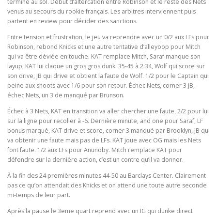
termine au sol. Début d’altercation entre Robinson et le reste des Nets
venus au secours du rookie français. Les arbitres interviennent puis
partent en review pour décider des sanctions.
Entre tension et frustration, le jeu va reprendre avec un 0/2 aux LFs pour
Robinson, rebond Knicks et une autre tentative d’alleyoop pour Mitch
qui va être déviée en touche. KAT remplace Mitch, Saraf manque son
layup, KAT lui claque un gros gros dunk. 35-45 à 2:34, Wolf qui score sur
son drive, JB qui drive et obtient la faute de Wolf. 1/2 pour le Captain qui
peine aux shoots avec 1/6 pour son retour. Échec Nets, corner 3 JB,
échec Nets, un 3 de manqué par Brunson.
Échec à 3 Nets, KAT en transition va aller chercher une faute, 2/2 pour lui
sur la ligne pour recoller à -6. Dernière minute, and one pour Saraf, LF
bonus marqué, KAT drive et score, corner 3 manqué par Brooklyn, JB qui
va obtenir une faute mais pas de LFs. KAT joue avec OG mais les Nets
font faute. 1/2 aux LFs pour Anunoby. Mitch remplace KAT pour
défendre sur la dernière action, c’est un contre qu’il va donner.
À la fin des 24 premières minutes 44-50 au Barclays Center. Clairement
pas ce qu’on attendait des Knicks et on attend une toute autre seconde
mi-temps de leur part.
Après la pause le 3eme quart reprend avec un IG qui dunke direct