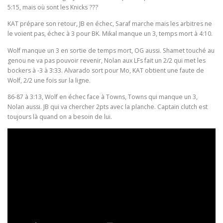
5:15, mais où sont les Knicks ???
KAT prépare son retour, JB en échec, Saraf marche mais les arbitres ne
le voient pas, échec à 3 pour BK. Mikal manque un 3, temps mort à 4:10.
Wolf manque un 3 en sortie de temps mort, OG aussi. Shamet touché au
genou ne va pas pouvoir revenir, Nolan aux LFs fait un 2/2 qui met les
bockers à -3 à 3:33. Alvarado sort pour Mo, KAT obtient une faute de
Wolf, 2/2 une fois sur la ligne.
86-87 à 3:13, Wolf en échec face à Towns, Towns qui manque un 3,
Nolan aussi. JB qui va chercher 2pts avec la planche. Captain clutch est
toujours là quand on a besoin de lui.