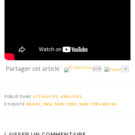
Partager cet article
8000
6k
PUBLIÉ DANS
ACTUALITÉS
,
ANALYSES
ÉTIQUETÉ
KNICKS
,
NBA
,
NEW YORK
,
NEW YORK KNICKS
LAISSER UN COMMENTAIRE