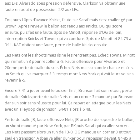
aux LFs. Alvarado sous pression défensive, Clarkson va obtenir une
faute en bout de possession. 2/2 aux LFs.
Toujours 10pts d’avance Knicks, faute sur Saraf mais c’est challengé par
Brown. Après review le ballon est rendu aux Knicks. OG qui score
ensuite, puis fait une faute. 3pts de Minott, réponse d’OG de loin,
interception Knicks et Towns qui va conclure. 3pts de Minott et 84-73 à
9:11. KAT obtient une faute, perte de balle Knicks ensuite.
Les Nets ont les shoots mais ils ne les rentrent pas. Échec Towns, Minott
qui remet un 3 pour recoller à -8. Faute offensive pour Alvarado et
20eme perte de balle du soir. Échec Nets mais seconde chance et c’est
un Smith qui va marquer à 3, temps mort New York qui voit leurs voisins
revenir à -5.
Encore 7:41 à jouer avant le buzzer final, Brunson fait son retour, perte
de balle Knicks perte de balle Nets et un corner 3 manqué par Brunson
dans un soir sans réussite pour lui. Ça repart en attaque pour les Nets
avec un alleyoop de Johnson. 84-81 alors à 6:48.
Perte de balle JB, faute offensive Nets, JB proche de reperdre le ballon,
un shoot manqué par New York, par BK puis Saraf qui va aller scorer.
Les Nets passent alors un run de 13-0, OG manque un corner 3 et tout
seul en transition Agbaji va aller dunker pour repasser devant. 84-85 à