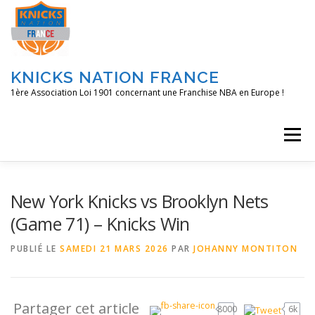
Aller
au
contenu
KNICKS NATION FRANCE
1ère Association Loi 1901 concernant une Franchise NBA en Europe !
Menu
ACCUEIL
NOS ACTIONS
BLOG
KNFTV
New York Knicks vs Brooklyn Nets
(Game 71) – Knicks Win
PODCAST
CONTACT
A PROPOS
PUBLIÉ LE
SAMEDI 21 MARS 2026
PAR
JOHANNY MONTITON
Partager cet article
8000
6k