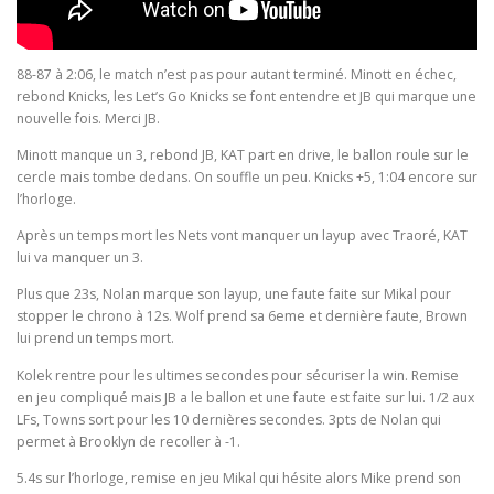
88-87 à 2:06, le match n’est pas pour autant terminé. Minott en échec,
rebond Knicks, les Let’s Go Knicks se font entendre et JB qui marque une
nouvelle fois. Merci JB.
Minott manque un 3, rebond JB, KAT part en drive, le ballon roule sur le
cercle mais tombe dedans. On souffle un peu. Knicks +5, 1:04 encore sur
l’horloge.
Après un temps mort les Nets vont manquer un layup avec Traoré, KAT
lui va manquer un 3.
Plus que 23s, Nolan marque son layup, une faute faite sur Mikal pour
stopper le chrono à 12s. Wolf prend sa 6eme et dernière faute, Brown
lui prend un temps mort.
Kolek rentre pour les ultimes secondes pour sécuriser la win. Remise
en jeu compliqué mais JB a le ballon et une faute est faite sur lui. 1/2 aux
LFs, Towns sort pour les 10 dernières secondes. 3pts de Nolan qui
permet à Brooklyn de recoller à -1.
5.4s sur l’horloge, remise en jeu Mikal qui hésite alors Mike prend son