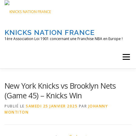
Aller
au
contenu
KNICKS NATION FRANCE
1ère Association Loi 1901 concernant une Franchise NBA en Europe !
Menu
ACCUEIL
NOS ACTIONS
BLOG
KNFTV
New York Knicks vs Brooklyn Nets
(Game 45) – Knicks Win
PODCAST
CONTACT
A PROPOS
PUBLIÉ LE
SAMEDI 25 JANVIER 2025
PAR
JOHANNY
MONTITON