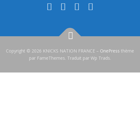
Copyright © 2026 KNICKS NATION FRANCE
–
OnePress
thème
par FameThemes. Traduit par Wp Trads.