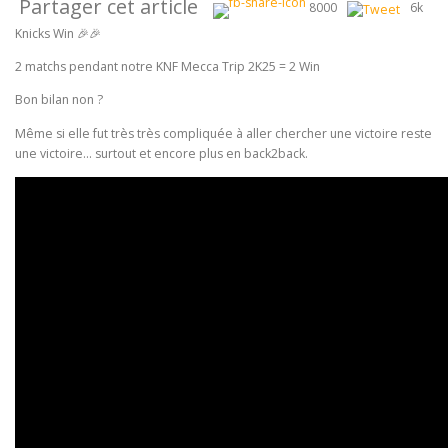
Partager cet article
8000
6k
Knicks Win 🎉🎉
2 matchs pendant notre KNF Mecca Trip 2K25 = 2 Win
Bon bilan non ?
Même si elle fut très très compliquée à aller chercher une victoire reste
une victoire… surtout et encore plus en back2back.