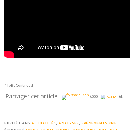
#ToBeContinued
Partager cet article
8000
6k
PUBLIÉ DANS
ACTUALITÉS
,
ANALYSES
,
EVÉNEMENTS KNF