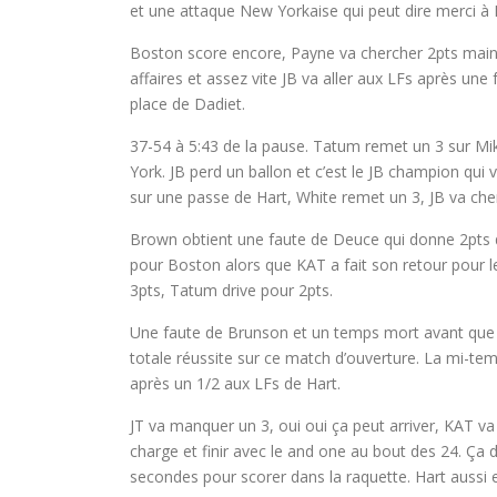
et une attaque New Yorkaise qui peut dire merci à 
Boston score encore, Payne va chercher 2pts main 
affaires et assez vite JB va aller aux LFs après une 
place de Dadiet.
37-54 à 5:43 de la pause. Tatum remet un 3 sur Mik
York. JB perd un ballon et c’est le JB champion qui 
sur une passe de Hart, White remet un 3, JB va cher
Brown obtient une faute de Deuce qui donne 2pts de
pour Boston alors que KAT a fait son retour pour 
3pts, Tatum drive pour 2pts.
Une faute de Brunson et un temps mort avant que l
totale réussite sur ce match d’ouverture. La mi-tem
après un 1/2 aux LFs de Hart.
JT va manquer un 3, oui oui ça peut arriver, KAT va 
charge et finir avec le and one au bout des 24. Ça 
secondes pour scorer dans la raquette. Hart aussi e