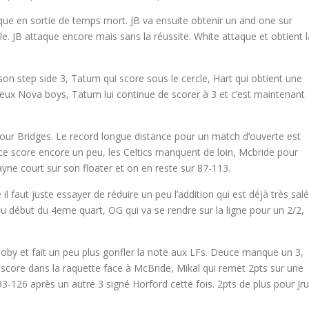
que en sortie de temps mort. JB va ensuite obtenir un and one sur
e. JB attaque encore mais sans la réussite. White attaque et obtient l
r son step side 3, Tatum qui score sous le cercle, Hart qui obtient une
eux Nova boys, Tatum lui continue de scorer à 3 et c’est maintenant
our Bridges. Le record longue distance pour un match d’ouverte est
ce score encore un peu, les Celtics manquent de loin, Mcbride pour
yne court sur son floater et on en reste sur 87-113.
 faut juste essayer de réduire un peu l’addition qui est déjà très salé
 début du 4eme quart, OG qui va se rendre sur la ligne pour un 2/2,
.
oby et fait un peu plus gonfler la note aux LFs. Deuce manque un 3,
core dans la raquette face à McBride, Mikal qui remet 2pts sur une
93-126 après un autre 3 signé Horford cette fois. 2pts de plus pour Jr