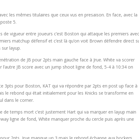
vec les mêmes titulaires que ceux vus en presaison. En face, avec la
 poste 5.
ns de vigueur entre joueurs c’est Boston qui attaque les premiers ave
emiers matchup défensif et c’est là qu’on voit Brown défendre direct s
 sur layup.
énétration de JB pour 2pts main gauche face à Jrue. White va scorer
r l’autre JB score avec un jump shoot ligne de fond, 5-4 à 10:34 on
ute 3pts pour Boston, KAT qui va répondre par 2pts en post up face à
s le rebond qui était initialement pour les Knicks se transforme en
l dans le corner.
tie de temps mort c’est justement Hart qui va marquer en layup main
ay ligne de fond, White manquer proche du cercle puis après une
s pour 2pts, Jrue manque un 3 mais le rebond échappe aux bockers.