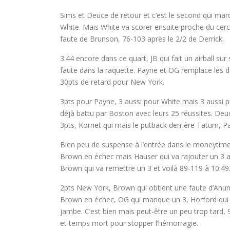
Sims et Deuce de retour et c’est le second qui mar
White. Mais White va scorer ensuite proche du cercl
faute de Brunson, 76-103 après le 2/2 de Derrick.
3:44 encore dans ce quart, JB qui fait un airball su
faute dans la raquette. Payne et OG remplace les d
30pts de retard pour New York.
3pts pour Payne, 3 aussi pour White mais 3 aussi p
déjà battu par Boston avec leurs 25 réussites. Deu
3pts, Kornet qui mais le putback derrière Tatum, Pa
Bien peu de suspense à l’entrée dans le moneytime il
Brown en échec mais Hauser qui va rajouter un 3 au
Brown qui va remettre un 3 et voilà 89-119 à 10:49
2pts New York, Brown qui obtient une faute d’Anun
Brown en échec, OG qui manque un 3, Horford qui s
jambe. C’est bien mais peut-être un peu trop tard, 
et temps mort pour stopper l’hémorragie.