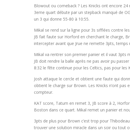
Blowout ou comeback ? Les Knicks ont encore 24 mi
3eme quart débute par un stepback manqué de OG e
un 3 qui donne 55-80 à 10:55.
Mikal se rend sur la ligne pour 3s sifflées contre 
JB fait faute sur Horford en cherchant le charge, Br
intercepter avant que Jrue ne remette 3pts, temps 
Mikal va rentrer son premier panier et il vaut 3pts 
JB doit rendre la balle après ne pas avoir pu passe
8:32 le fête continue pour les Celtics, pas pour les 
Josh attaque le cercle et obtient une faute qui don
obtient le charge sur Brown. Les Knicks n’ont pas
compteur.
KAT score, Tatum en remet 3, JB score à 2, Horford
Boston dans ce quart. Mikal remet un panier et nou
3pts de plus pour Brown c’est trop pour Thibodeau 
trouver une solution miracle dans un soir ou tout