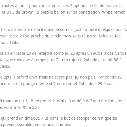
nutes à jouer pour choisir entre ces 2 options de fin de match. Le
t un 3 de Brown. JB perd le ballon sur sa pénétration, White remet
les Celtics mais même là il manque son LF. Josh rajoute quelques points
own tente 2 fois proche du cercle mais sans réussite, Mikal se fait
mort Thibs.
mais il en reste 23 de retard à combler. 26 après un autre 3 des Celtics
r la ligne médiane à temps puis Tatum rajoute 2pts de plus. 60-88 à
Knicks.
ne 2pts. Horford drive mais ne score pas, JB non plus. Par contre JB
 encore jeté l’éponge même si Tatum remet 2pts, déjà 29 à son
 manque un 3, JB en remet 2, White 3 et déjà 6/7 derrière l’arc pour
s voilà à 70-95 à 5:36.
qui prend un timeout. Plus dans le but de stopper ce run que de
 ou presque semble réussir aux champions.