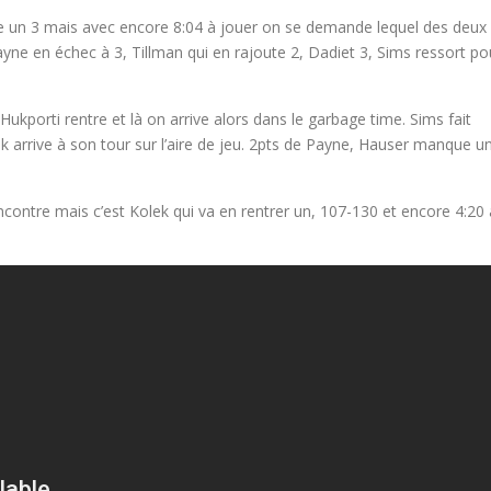
e un 3 mais avec encore 8:04 à jouer on se demande lequel des deux
ayne en échec à 3, Tillman qui en rajoute 2, Dadiet 3, Sims ressort po
ukporti rentre et là on arrive alors dans le garbage time. Sims fait
ek arrive à son tour sur l’aire de jeu. 2pts de Payne, Hauser manque u
ncontre mais c’est Kolek qui va en rentrer un, 107-130 et encore 4:20 