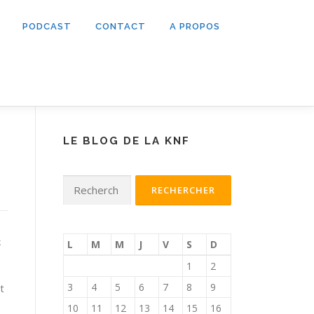
PODCAST
CONTACT
A PROPOS
LE BLOG DE LA KNF
Rechercher :
k
L
M
M
J
V
S
D
1
2
3
4
5
6
7
8
9
t
10
11
12
13
14
15
16