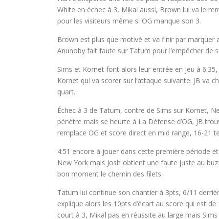
White en échec à 3, Mikal aussi, Brown lui va le re
pour les visiteurs même si OG manque son 3.
Brown est plus que motivé et va finir par marquer 
Anunoby fait faute sur Tatum pour l’empêcher de sco
Sims et Kornet font alors leur entrée en jeu à 6:35,
Kornet qui va scorer sur l’attaque suivante. JB va c
quart.
Échec à 3 de Tatum, contre de Sims sur Kornet, Ne
pénètre mais se heurte à La Défense d’OG, JB trouve
remplace OG et score direct en mid range, 16-21 t
4:51 encore à jouer dans cette première période e
New York mais Josh obtient une faute juste au buzz
bon moment le chemin des filets.
Tatum lui continue son chantier à 3pts, 6/11 derrièr
explique alors les 10pts d’écart au score qui est d
court à 3, Mikal pas en réussite au large mais Sims