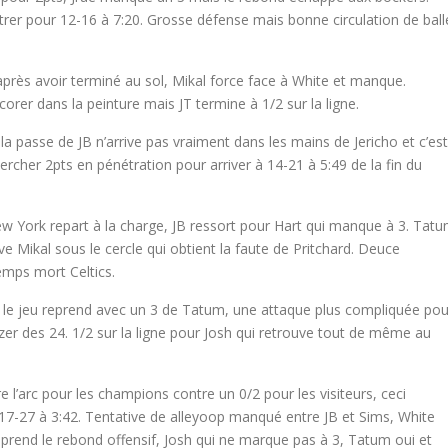
ntrer pour 12-16 à 7:20. Grosse défense mais bonne circulation de ball
après avoir terminé au sol, Mikal force face à White et manque.
rer dans la peinture mais JT termine à 1/2 sur la ligne.
 la passe de JB n’arrive pas vraiment dans les mains de Jericho et c’est
hercher 2pts en pénétration pour arriver à 14-21 à 5:49 de la fin du
w York repart à la charge, JB ressort pour Hart qui manque à 3. Tat
 Mikal sous le cercle qui obtient la faute de Pritchard. Deuce
emps mort Celtics.
t le jeu reprend avec un 3 de Tatum, une attaque plus compliquée pou
er des 24. 1/2 sur la ligne pour Josh qui retrouve tout de même au
e l’arc pour les champions contre un 0/2 pour les visiteurs, ceci
e 17-27 à 3:42. Tentative de alleyoop manqué entre JB et Sims, White
 prend le rebond offensif, Josh qui ne marque pas à 3, Tatum oui et