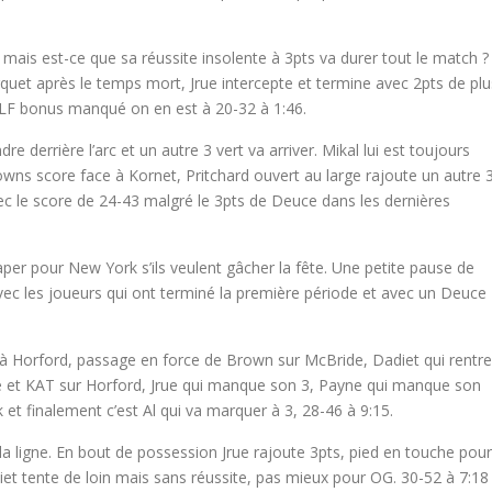
mais est-ce que sa réussite insolente à 3pts va durer tout le match ?
quet après le temps mort, Jrue intercepte et termine avec 2pts de plu
 LF bonus manqué on en est à 20-32 à 1:46.
derrière l’arc et un autre 3 vert va arriver. Mikal lui est toujours
wns score face à Kornet, Pritchard ouvert au large rajoute un autre 
avec le score de 24-43 malgré le 3pts de Deuce dans les dernières
aper pour New York s’ils veulent gâcher la fête. Une petite pause de
ec les joueurs qui ont terminé la première période et avec un Deuce
 à Horford, passage en force de Brown sur McBride, Dadiet qui rentre
yne et KAT sur Horford, Jrue qui manque son 3, Payne qui manque son
et finalement c’est Al qui va marquer à 3, 28-46 à 9:15.
 la ligne. En bout de possession Jrue rajoute 3pts, pied en touche pour
t tente de loin mais sans réussite, pas mieux pour OG. 30-52 à 7:18