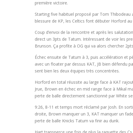
première victoire.
Starting five habituel proposé par Tom Thibodeau a
blessure de KP, les Celtics font débuter Horford au
Coup d’envoi de la rencontre et après les salutatio
direct un 3pts de Tatum. Intéressant de voir les pr
Brunson. Ça profite à OG qui va alors chercher 2pts
Échec ensuite de Tatum à 3, puis accélération et p
avec un floater par dessus KAT, JB bien défendu pa
sent bien les deux équipes très concentrées.
Horford en total réussite au large face à KAT rajo
Jrue, Brown en échec en mid range face à Mikal mai
perte de balle directement sanctionné par White seu
9:26, 8-11 et temps mort réclamé par Josh. En sor
droite, Brown manquer un 3, KAT manquer un fadew
perte de balle Knicks Tatum va finir au dunk.
Hart transperce une fois de plus la raquette des C