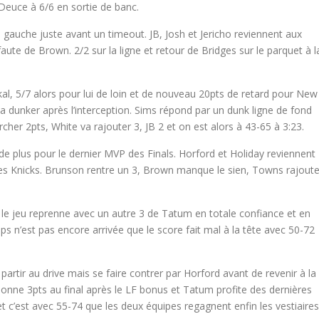
Deuce à 6/6 en sortie de banc.
gauche juste avant un timeout. JB, Josh et Jericho reviennent aux
faute de Brown. 2/2 sur la ligne et retour de Bridges sur le parquet à l
al, 5/7 alors pour lui de loin et de nouveau 20pts de retard pour New
va dunker après l’interception. Sims répond par un dunk ligne de fond
cher 2pts, White va rajouter 3, JB 2 et on est alors à 43-65 à 3:23.
 plus pour le dernier MVP des Finals. Horford et Holiday reviennent
les Knicks. Brunson rentre un 3, Brown manque le sien, Towns rajout
e jeu reprenne avec un autre 3 de Tatum en totale confiance et en
ps n’est pas encore arrivée que le score fait mal à la tête avec 50-72
partir au drive mais se faire contrer par Horford avant de revenir à la
donne 3pts au final après le LF bonus et Tatum profite des dernières
t c’est avec 55-74 que les deux équipes regagnent enfin les vestiaires