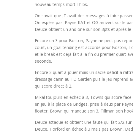
nouveau temps mort Thibs.
On savait que JT avait des messages à faire passer 
On espère pas. Payne KAT et OG arrivent sur le par
Deuce obtient un and one sur son 3pts et après le
Encore un 3 pour Boston, Payne ne peut pas répondre 
court, un goal tending est accordé pour Boston, To
et le break est déjà fait à la fin du premier quart 
seconde.
Encore 3 quart à jouer mais un sacré déficit à rattr
dressage canin au TD Garden puis le jeu reprend av
qui score direct à 2.
Mikal toujours en échec à 3, Towns qui score face
en jeu à la place de Bridges, prise à deux par Pa
floater, Brown qui manque son 3, Tillman son hook 
Deuce attaque et obtient une faute qui fait 2/2 sur
Deuce, Horford en échec à 3 mais pas Brown, Dadie