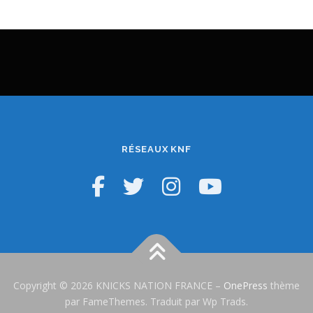
RÉSEAUX KNF
Copyright © 2026 KNICKS NATION FRANCE
–
OnePress
thème
par FameThemes. Traduit par Wp Trads.