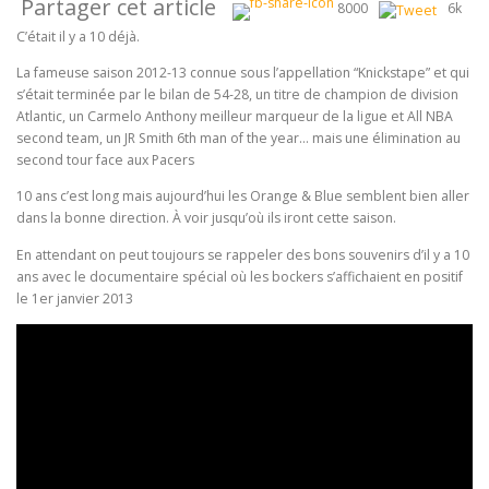
Partager cet article
8000
6k
C’était il y a 10 déjà.
La fameuse saison 2012-13 connue sous l’appellation “Knickstape” et qui
s’était terminée par le bilan de 54-28, un titre de champion de division
Atlantic, un Carmelo Anthony meilleur marqueur de la ligue et All NBA
second team, un JR Smith 6th man of the year… mais une élimination au
second tour face aux Pacers
10 ans c’est long mais aujourd’hui les Orange & Blue semblent bien aller
dans la bonne direction. À voir jusqu’où ils iront cette saison.
En attendant on peut toujours se rappeler des bons souvenirs d’il y a 10
ans avec le documentaire spécial où les bockers s’affichaient en positif
le 1er janvier 2013