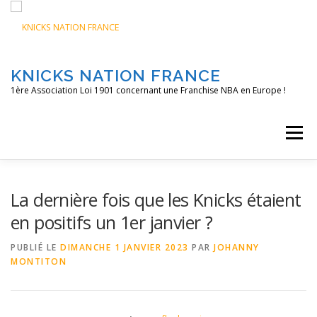
Aller
au
contenu
KNICKS NATION FRANCE
1ère Association Loi 1901 concernant une Franchise NBA en Europe !
Menu
ACCUEIL
NOS ACTIONS
BLOG
KNFTV
La dernière fois que les Knicks étaient
en positifs un 1er janvier ?
PODCAST
CONTACT
A PROPOS
PUBLIÉ LE
DIMANCHE 1 JANVIER 2023
PAR
JOHANNY
MONTITON