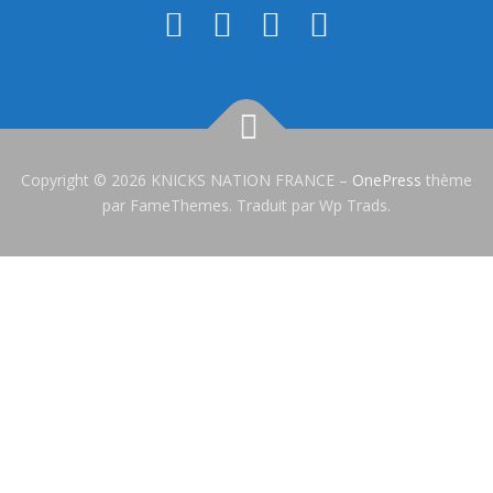
Copyright © 2026 KNICKS NATION FRANCE
–
OnePress
thème
par FameThemes. Traduit par Wp Trads.