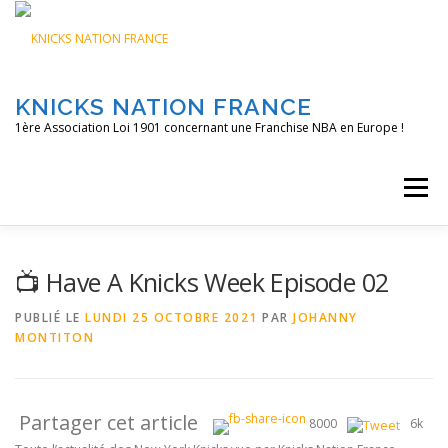
Aller
au
contenu
KNICKS NATION FRANCE
1ère Association Loi 1901 concernant une Franchise NBA en Europe !
Menu
ACCUEIL
NOS ACTIONS
BLOG
KNFTV
📺 Have A Knicks Week Episode 02
PUBLIÉ LE
LUNDI 25 OCTOBRE 2021
PAR
JOHANNY
MONTITON
PODCAST
CONTACT
A PROPOS
Partager cet article
8000
6k