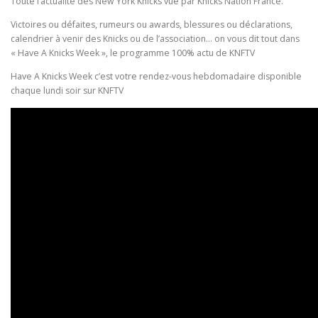
Toute l’actualité des New York Knicks vue par Knicks Nation France.
Victoires ou défaites, rumeurs ou awards, blessures ou déclarations,
calendrier à venir des Knicks ou de l’association… on vous dit tout dans
« Have A Knicks Week », le programme 100% actu de KNFTV
Have A Knicks Week c’est votre rendez-vous hebdomadaire disponible
chaque lundi soir sur KNFTV