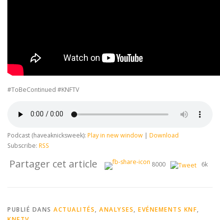
#ToBeContinued #KNFTV
Podcast (haveaknicksweek):
Play in new window
|
Download
Subscribe:
RSS
Partager cet article
8000
6k
PUBLIÉ DANS
ACTUALITÉS
,
ANALYSES
,
EVÉNEMENTS KNF
,
KNFTV