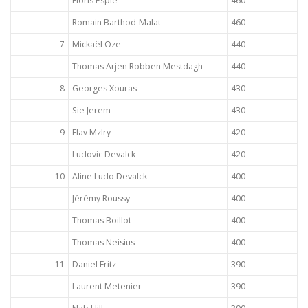
Floris Espie
460
Romain Barthod-Malat
460
7
Mickaël Oze
440
Thomas Arjen Robben Mestdagh
440
8
Georges Xouras
430
Sie Jerem
430
9
Flav Mzlry
420
Ludovic Devalck
420
10
Aline Ludo Devalck
400
Jérémy Roussy
400
Thomas Boillot
400
Thomas Neisius
400
11
Daniel Fritz
390
Laurent Metenier
390