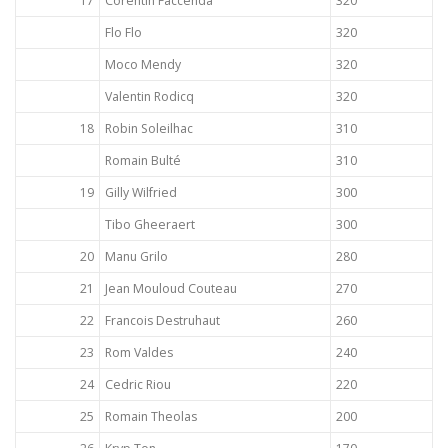
17
Corentin Faccenda
320
Flo Flo
320
Moco Mendy
320
Valentin Rodicq
320
18
Robin Soleilhac
310
Romain Bulté
310
19
Gilly Wilfried
300
Tibo Gheeraert
300
20
Manu Grilo
280
21
Jean Mouloud Couteau
270
22
Francois Destruhaut
260
23
Rom Valdes
240
24
Cedric Riou
220
25
Romain Theolas
200