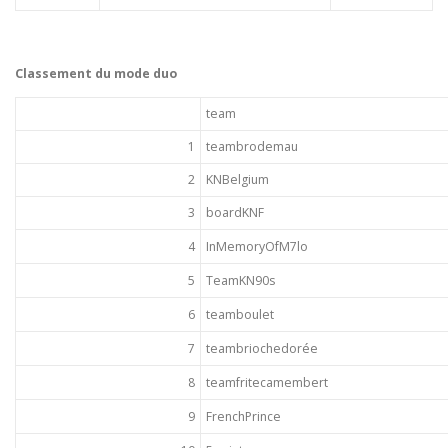
Classement du mode duo
team
1
teambrodemau
2
KNBelgium
3
boardKNF
4
InMemoryOfM7lo
5
TeamKN90s
6
teamboulet
7
teambriochedorée
8
teamfritecamembert
9
FrenchPrince