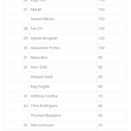
26
Kryp Ton
170
27
Mat Bt
150
Steven Neveu
150
28
Fan CH
140
29
Sylvain Bruguier
120
30
Alexandre Portes
100
31
Manu Bez
90
32
Amir Ochi
80
Arnaud Guidi
80
Rajy Angels
80
33
Anthony Tomba
70
34
Chris Rodrigues
60
Thomas Maquère
60
35
Alex Limouzin
50