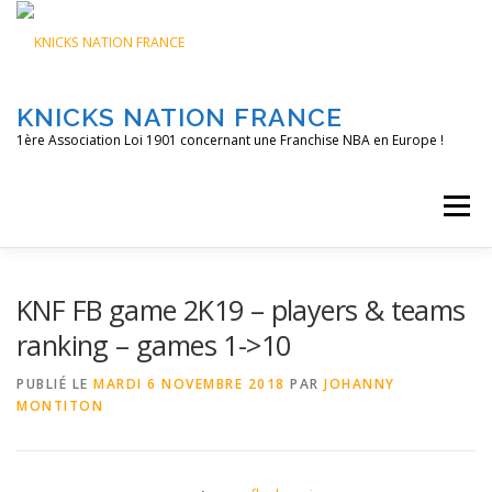
Aller
au
contenu
KNICKS NATION FRANCE
1ère Association Loi 1901 concernant une Franchise NBA en Europe !
Menu
ACCUEIL
NOS ACTIONS
BLOG
KNFTV
KNF FB game 2K19 – players & teams
ranking – games 1->10
PODCAST
CONTACT
A PROPOS
PUBLIÉ LE
MARDI 6 NOVEMBRE 2018
PAR
JOHANNY
MONTITON