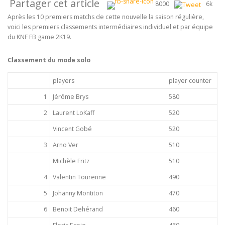
Partager cet article
8000
6k
Après les 10 premiers matchs de cette nouvelle la saison régulière,
voici les premiers classements intermédiaires individuel et par équipe
du KNF FB game 2K19.
Classement du mode solo
players
player counter
1
Jérôme Brys
580
2
Laurent LoKaff
520
Vincent Gobé
520
3
Arno Ver
510
Michèle Fritz
510
4
Valentin Tourenne
490
5
Johanny Montiton
470
6
Benoit Dehérand
460