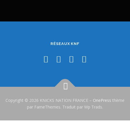
RÉSEAUX KNF
Copyright © 2026 KNICKS NATION FRANCE
–
OnePress
thème
par FameThemes. Traduit par Wp Trads.