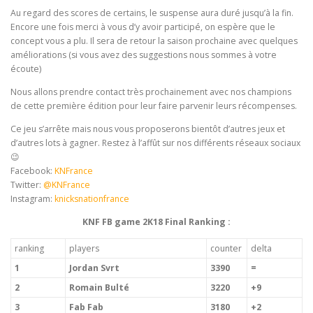
Au regard des scores de certains, le suspense aura duré jusqu’à la fin.
Encore une fois merci à vous d’y avoir participé, on espère que le
concept vous a plu. Il sera de retour la saison prochaine avec quelques
améliorations (si vous avez des suggestions nous sommes à votre
écoute)
Nous allons prendre contact très prochainement avec nos champions
de cette première édition pour leur faire parvenir leurs récompenses.
Ce jeu s’arrête mais nous vous proposerons bientôt d’autres jeux et
d’autres lots à gagner. Restez à l’affût sur nos différents réseaux sociaux
😉
Facebook:
KNFrance
Twitter:
@KNFrance
Instagram:
knicksnationfrance
KNF FB game 2K18 Final Ranking :
ranking
players
counter
delta
1
Jordan Svrt
3390
=
2
Romain Bulté
3220
+9
3
Fab Fab
3180
+2