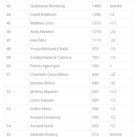
43
Guillaume Montoisy
1400
entrée
44
Odell Betkham
1390
+3
45
Mathieu Scro
1370
+17
46
Andy Newton
1210
-24
47
Alex Mnz
1170
-23
48
Youva Mohand Chalal
970
-15
49
Souleymane la Camora
750
-13
50
Pierre Ageorges
740
=
51
Charlelie Cleon Bibes
640
-22
Jerome Rebut
640
-22
52
Jérémy Mautret
620
+12
Louis Galopin
620
-12
53
Antho Mims
590
-12
Arnaud Delaunay
590
-12
54
Arnaud Guidi
550
-12
55
Valentin Rodicq
510
entrée