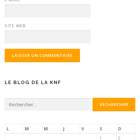
SITE WEB
LE BLOG DE LA KNF
Rechercher :
L
M
M
J
V
S
D
1
2