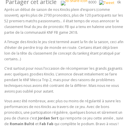
Partager cet article
8000
6k
Après un début de saison de nos Knicks plein d’espoirs (comme
souvent), après plus de 2700 pronostics, plus de 120 participants sur les
52 premiers matchs passionnants… il était temps de vous annoncer le
classement final du jeu de pronostic FB qui a tenu en haleine une bonne
partie de la communauté KNF FB game 2K18.
A l’image des Knicks le jeu s’est terminé avant la fin de la saison, ceci afin
d’éviter de perdre trop de monde en route. Certains étant déjà bien
loin de la tête du classement (le concept du tanking étant pratiqué par
certains…)
C’est surtout pour nous l’occasion de récompenser les grands gagnants
avec quelques goodies Knicks. L’annonce devait initialement se faire
pendant le KNF Mecca Trip 2, mais pour des raisons de problèmes
techniques nous avons été contraint de la différer. Mais nous ne vous
avions pas oublié pour autant.
Vous avez été nombreux, avec plus ou moins de régularité à suivre les
performances de nos Knicks au travers de ce jeu. Avec de bons
pronostics, une participation régulière, quelques bonus et sûrement un
peu de chance c’est
Jordan Svrt
qui remporte ce jeu cette année , suivi
de
Romain Bulté
et
Fab Fab
qui complète le podium. Bravo à vous !