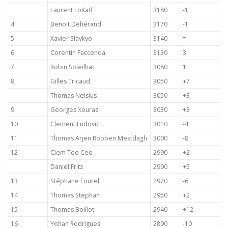
Laurent LoKaff
3180
-1
4
Benoit Dehérand
3170
-1
5
Xavier Slaykyo
3140
=
6
Corentin Faccenda
3130
3
7
Robin Soleilhac
3080
1
8
Gilles Tricaud
3050
+7
Thomas Neisius
3050
+3
9
Georges Xouras
3030
+3
10
Clement Ludovic
3010
-4
11
Thomas Arjen Robben Mestdagh
3000
-8
12
Clem Too Cee
2990
+2
Daniel Fritz
2990
+5
13
Stéphane Fourel
2970
-6
14
Thomas Stephan
2950
+2
15
Thomas Boillot
2940
+12
16
Yohan Rodrigues
2890
-10