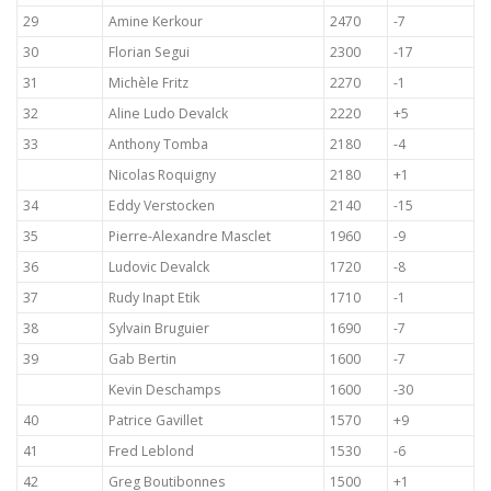
29
Amine Kerkour
2470
-7
30
Florian Segui
2300
-17
31
Michèle Fritz
2270
-1
32
Aline Ludo Devalck
2220
+5
33
Anthony Tomba
2180
-4
Nicolas Roquigny
2180
+1
34
Eddy Verstocken
2140
-15
35
Pierre-Alexandre Masclet
1960
-9
36
Ludovic Devalck
1720
-8
37
Rudy Inapt Etik
1710
-1
38
Sylvain Bruguier
1690
-7
39
Gab Bertin
1600
-7
Kevin Deschamps
1600
-30
40
Patrice Gavillet
1570
+9
41
Fred Leblond
1530
-6
42
Greg Boutibonnes
1500
+1