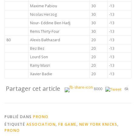
Maxime Pabiou
30
-13
Nicolas Herzog
30
-13
Nour- Eddine Ben Hadj
30
-13
Rems Thirty-Four
30
-13
80
Alexis Balthazard
20
-13
Bez Bez
20
-13
Lourd Son
20
-13
Ramy Masri
20
-13
Xavier Badie
20
-13
Partager cet article
8000
6k
PUBLIÉ DANS
PRONO
ÉTIQUETÉ
ASSOCIATION
,
FB GAME
,
NEW YORK KNICKS
,
PRONO