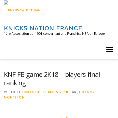
Aller
au
contenu
KNICKS NATION FRANCE
1ère Association Loi 1901 concernant une Franchise NBA en Europe !
Menu
ACCUEIL
NOS ACTIONS
BLOG
KNFTV
KNF FB game 2K18 – players final
ranking
PODCAST
CONTACT
A PROPOS
PUBLIÉ LE
DIMANCHE 18 MARS 2018
PAR
JOHANNY
MONTITON