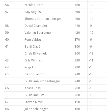
56
Nicolas Bratti
480
-12
57
Rajy Angels
450
-12
Thomas Birdman d’Arripe
450
-12
58
David Chamalet
440
-9
59
Valentin Tourenne
420
-12
60
Rom Valdes
370
-6
61
Benji Clavé
360
-6
Crizla El Namek
360
-13
63
Gilly Wilfried
330
-11
64
Kryp Ton
280
-1
65
Cédric Lacroix
240
-13
Guillaume Kronenberger
240
-13
66
Anass Rossi
200
-13
Guillaume Lvq
200
-13
67
Steven Neveu
190
-13
68
Julien Schlienger
180
-13