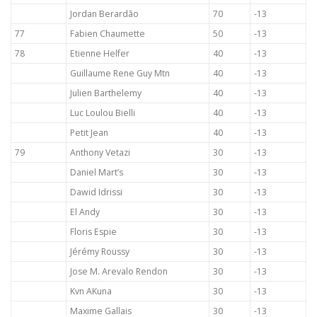
Jordan Berardão
70
-13
77
Fabien Chaumette
50
-13
78
Etienne Helfer
40
-13
Guillaume Rene Guy Mtn
40
-13
Julien Barthelemy
40
-13
Luc Loulou Bielli
40
-13
Petit Jean
40
-13
79
Anthony Vetazi
30
-13
Daniel Mart’s
30
-13
Dawid Idrissi
30
-13
El Andy
30
-13
Floris Espie
30
-13
Jérémy Roussy
30
-13
Jose M. Arevalo Rendon
30
-13
Kvn AKuna
30
-13
Maxime Gallais
30
-13