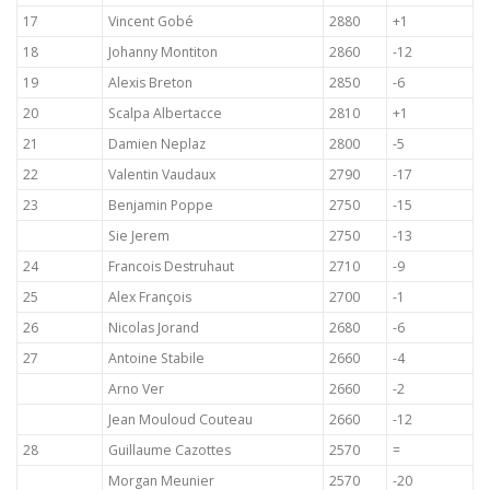
17
Vincent Gobé
2880
+1
18
Johanny Montiton
2860
-12
19
Alexis Breton
2850
-6
20
Scalpa Albertacce
2810
+1
21
Damien Neplaz
2800
-5
22
Valentin Vaudaux
2790
-17
23
Benjamin Poppe
2750
-15
Sie Jerem
2750
-13
24
Francois Destruhaut
2710
-9
25
Alex François
2700
-1
26
Nicolas Jorand
2680
-6
27
Antoine Stabile
2660
-4
Arno Ver
2660
-2
Jean Mouloud Couteau
2660
-12
28
Guillaume Cazottes
2570
=
Morgan Meunier
2570
-20