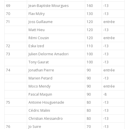
69
Jean-Baptiste Mourgues
160
-13
70
Flav Mzlry
130
-13
71
Joss Guillaume
120
entrée
Matt Hieu
120
-13
Rémi Cousin
120
entrée
72
Eska Ized
110
-13
73
Julien Delorme Amadori
100
-13
Tony Gaurat
100
-13
74
Jonathan Pierre
90
entrée
Marien Petard
90
-13
Moco Mendy
90
entrée
Pascal Maquin
90
-8
75
Antoine Houguenade
80
-13
Cédric Malini
80
-13
Christian Alessandro
80
-13
76
Jo Suire
70
-13