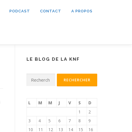
PODCAST
CONTACT
A PROPOS
LE BLOG DE LA KNF
Rechercher :
k
L
M
M
J
V
S
D
1
2
3
4
5
6
7
8
9
10
11
12
13
14
15
16