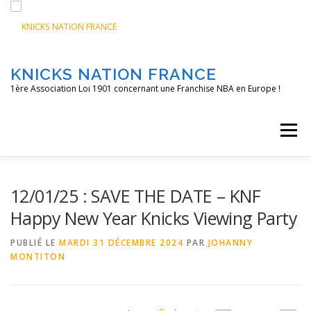
Aller
au
contenu
KNICKS NATION FRANCE
1ère Association Loi 1901 concernant une Franchise NBA en Europe !
Menu
ACCUEIL
NOS ACTIONS
BLOG
KNFTV
12/01/25 : SAVE THE DATE – KNF
Happy New Year Knicks Viewing Party
PODCAST
CONTACT
A PROPOS
PUBLIÉ LE
MARDI 31 DÉCEMBRE 2024
PAR
JOHANNY
MONTITON