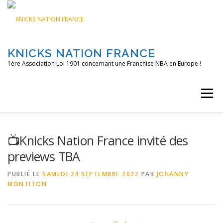
Aller
au
contenu
KNICKS NATION FRANCE
1ère Association Loi 1901 concernant une Franchise NBA en Europe !
Menu
ACCUEIL
NOS ACTIONS
BLOG
KNFTV
📺Knicks Nation France invité des
previews TBA
PODCAST
CONTACT
A PROPOS
PUBLIÉ LE
SAMEDI 24 SEPTEMBRE 2022
PAR
JOHANNY
MONTITON