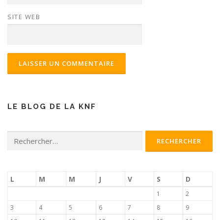
SITE WEB
LE BLOG DE LA KNF
Rechercher :
L
M
M
J
V
S
D
1
2
3
4
5
6
7
8
9