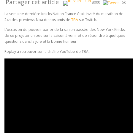
Partager cet article
8000
6k
La semaine dernière Knicks Nation France était invité du marathon de
24h des previews Nba de nos amis de
TBA
sur Twitch.
L’occasion de pouvoir parler de la saison passée des New York Knicks,
de se projeter un peu sur la saison à venir et de répondre à quelques
questions dans la joie et la bonne humeur.
Replay à retrouver sur la chaîne
YouTube de TBA :