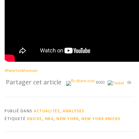
#NewYorkForever
Partager cet article
8000
6k
PUBLIÉ DANS
ACTUALITÉS
,
ANALYSES
ÉTIQUETÉ
KNICKS
,
NBA
,
NEW YORK
,
NEW YORK KNICKS