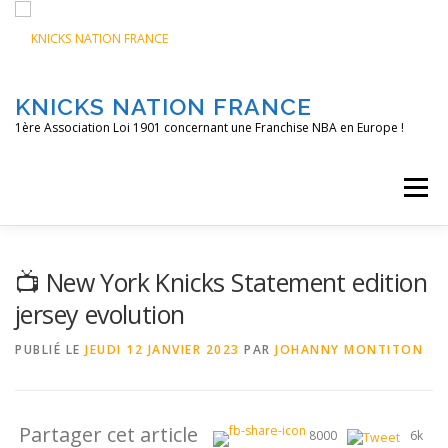
Aller
au
contenu
KNICKS NATION FRANCE
1ère Association Loi 1901 concernant une Franchise NBA en Europe !
Menu
ACCUEIL
NOS ACTIONS
BLOG
KNFTV
📺 New York Knicks Statement edition
jersey evolution
PODCAST
CONTACT
A PROPOS
PUBLIÉ LE
JEUDI 12 JANVIER 2023
PAR
JOHANNY MONTITON
Partager cet article
8000
6k