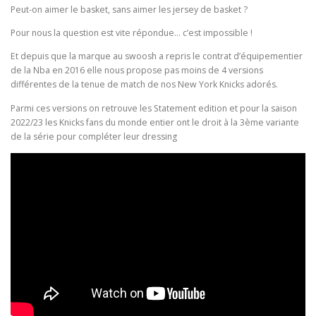
Peut-on aimer le basket, sans aimer les jersey de basket ?
Pour nous la question est vite répondue… c’est impossible !
Et depuis que la marque au swoosh a repris le contrat d’équipementier
de la Nba en 2016 elle nous propose pas moins de 4 versions
différentes de la tenue de match de nos New York Knicks adorés.
Parmi ces versions on retrouve les Statement edition et pour la saison
2022/23 les Knicks fans du monde entier ont le droit à la 3ème variante
de la série pour compléter leur dressing