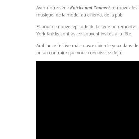
Avec notre série
Knicks and Connect
retrouvez les
musique, de la mode, du cinéma, de la pub.
Et pour ce nouvel épisode de la série on remonte l
York Knicks sont assez souvent invités à la fête.
Ambiance festive mais ouvrez bien le yeux dans des 
ou au contraire que vous connaissiez déjà …