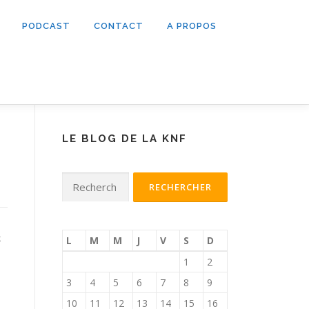
PODCAST
CONTACT
A PROPOS
LE BLOG DE LA KNF
Rechercher :
k
L
M
M
J
V
S
D
1
2
3
4
5
6
7
8
9
10
11
12
13
14
15
16