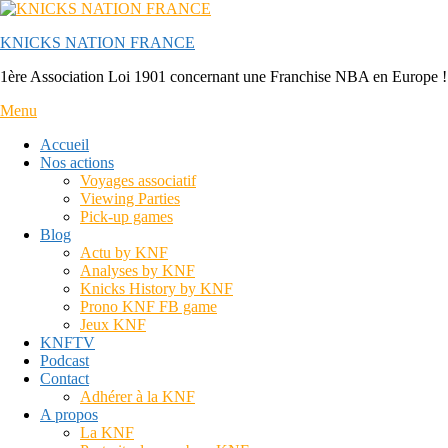
Aller
au
KNICKS NATION FRANCE
contenu
1ère Association Loi 1901 concernant une Franchise NBA en Europe !
Menu
Accueil
Nos actions
Voyages associatif
Viewing Parties
Pick-up games
Blog
Actu by KNF
Analyses by KNF
Knicks History by KNF
Prono KNF FB game
Jeux KNF
KNFTV
Podcast
Contact
Adhérer à la KNF
A propos
La KNF