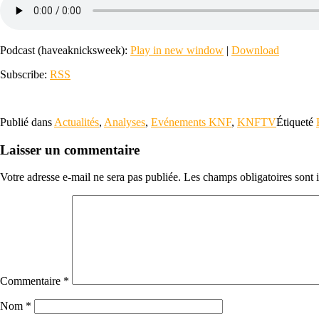
Podcast (haveaknicksweek):
Play in new window
|
Download
Subscribe:
RSS
Publié dans
Actualités
,
Analyses
,
Evénements KNF
,
KNFTV
Étiqueté
Laisser un commentaire
Votre adresse e-mail ne sera pas publiée.
Les champs obligatoires sont
Commentaire
*
Nom
*