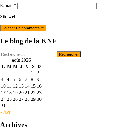
E-mail
*
Site web
Le blog de la KNF
Rechercher :
août 2026
L
M
M
J
V
S
D
1
2
3
4
5
6
7
8
9
10
11
12
13
14
15
16
17
18
19
20
21
22
23
24
25
26
27
28
29
30
31
« Avr
Archives