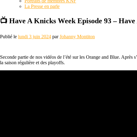
Portraits de membres KNF
La Presse en parle
📺 Have A Knicks Week Episode 93 – Hav
Publié le
lundi 3 juin 2024
par
Johanny Montiton
Seconde partie de nos vidéos de l’été sur les Orange and Blue. Après s’ê
la saison régulière et des playoffs.