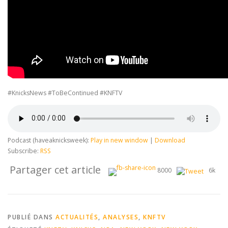
#KnicksNews #ToBeContinued #KNFTV
Podcast (haveaknicksweek):
Play in new window
|
Download
Subscribe:
RSS
Partager cet article
8000
6k
PUBLIÉ DANS
ACTUALITÉS
,
ANALYSES
,
KNFTV