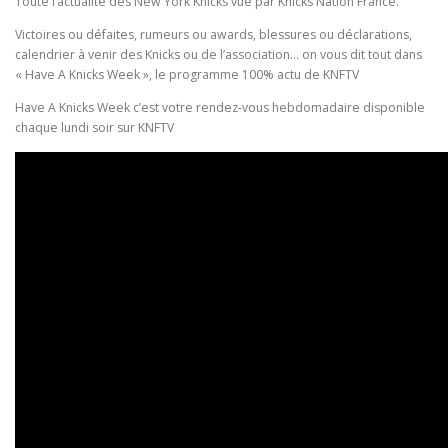
Toute l’actualité des New York Knicks vue par Knicks Nation France.
Victoires ou défaites, rumeurs ou awards, blessures ou déclarations,
calendrier à venir des Knicks ou de l’association… on vous dit tout dans
« Have A Knicks Week », le programme 100% actu de KNFTV
Have A Knicks Week c’est votre rendez-vous hebdomadaire disponible
chaque lundi soir sur KNFTV