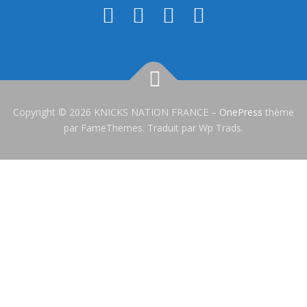
Copyright © 2026 KNICKS NATION FRANCE
–
OnePress
thème
par FameThemes. Traduit par Wp Trads.