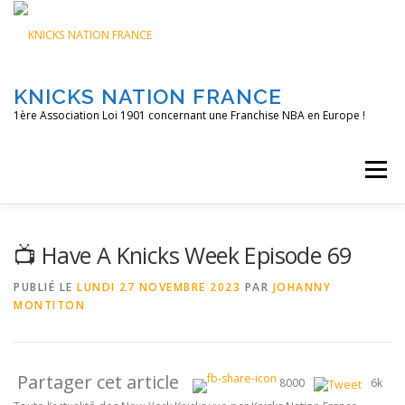
Aller
au
contenu
KNICKS NATION FRANCE
1ère Association Loi 1901 concernant une Franchise NBA en Europe !
Menu
ACCUEIL
NOS ACTIONS
BLOG
KNFTV
📺 Have A Knicks Week Episode 69
PUBLIÉ LE
LUNDI 27 NOVEMBRE 2023
PAR
JOHANNY
MONTITON
PODCAST
CONTACT
A PROPOS
Partager cet article
8000
6k