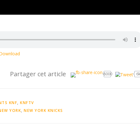
Download
Partager cet article
8000
6
NTS KNF
,
KNFTV
NEW YORK
,
NEW YORK KNICKS