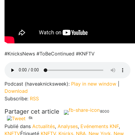
#KnicksNews #ToBeContinued #KNFTV
Podcast (haveaknicksweek):
Play in new window
|
Download
Subscribe:
RSS
Partager cet article
8000
6k
Publié dans
Actualités
,
Analyses
,
Evénements KNF
,
KNFTV
Étiqueté
KNFTV
,
Knicks
,
NBA
,
New York
,
New