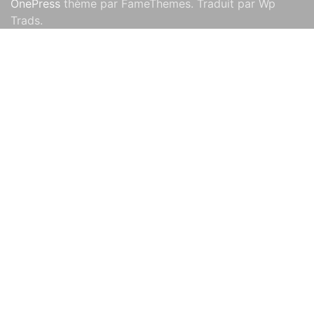
OnePress
thème par FameThemes. Traduit par Wp
Trads.