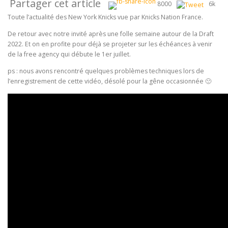
Partager cet article
8000
6k
Toute l’actualité des New York Knicks vue par Knicks Nation France.
De retour avec notre invité après une folle semaine autour de la Draft
2022. Et on en profite pour déjà se projeter sur les échéances à venir
de la free agency qui débute le 1er juillet.
ps :
nous avons rencontré quelques problèmes techniques lors de
l’enregistrement de cette vidéo, désolé pour la gêne occasionnée 🙁