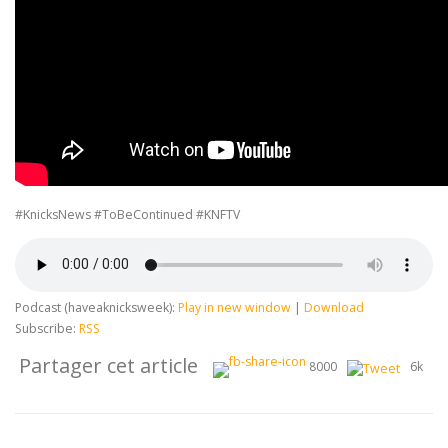
#KnicksNews #ToBeContinued #KNFTV
Podcast (haveaknicksweek):
Play in new window
|
Download
Subscribe:
RSS
Partager cet article
8000
6k