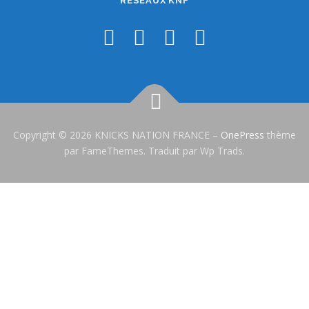
RÉSEAUX KNF
Copyright © 2026 KNICKS NATION FRANCE
–
OnePress
thème
par FameThemes. Traduit par Wp Trads.