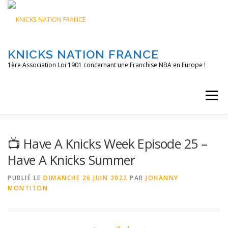
Aller
au
contenu
KNICKS NATION FRANCE
1ère Association Loi 1901 concernant une Franchise NBA en Europe !
Menu
ACCUEIL
NOS ACTIONS
BLOG
KNFTV
📺 Have A Knicks Week Episode 25 –
Have A Knicks Summer
PODCAST
CONTACT
A PROPOS
PUBLIÉ LE
DIMANCHE 26 JUIN 2022
PAR
JOHANNY
MONTITON