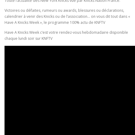
Toute l’actualité des New York Knicks vue par Knicks Nation France.
Victoires ou défaites, rumeurs ou awards, blessures ou déclarations,
calendrier à venir des Knicks ou de l’association… on vous dit tout dans «
Have A Knicks Week », le programme 100% actu de KNFTV
Have A Knicks Week c’est votre rendez-vous hebdomadaire disponible
chaque lundi soir sur KNFTV