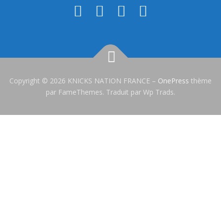
Copyright © 2026 KNICKS NATION FRANCE
–
OnePress
thème
par FameThemes. Traduit par Wp Trads.