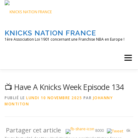
Aller
au
contenu
KNICKS NATION FRANCE
1ère Association Loi 1901 concernant une Franchise NBA en Europe !
Menu
ACCUEIL
NOS ACTIONS
BLOG
KNFTV
📺 Have A Knicks Week Episode 134
PUBLIÉ LE
LUNDI 10 NOVEMBRE 2025
PAR
JOHANNY
MONTITON
PODCAST
CONTACT
A PROPOS
Partager cet article
8000
6k