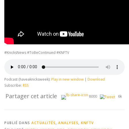
#KnicksNews #ToBeContinued #KNFTV
Podcast (haveaknicksweek):
Play in new window
|
Download
Subscribe:
RSS
Partager cet article
8000
6k
PUBLIÉ DANS
ACTUALITÉS
,
ANALYSES
,
KNFTV