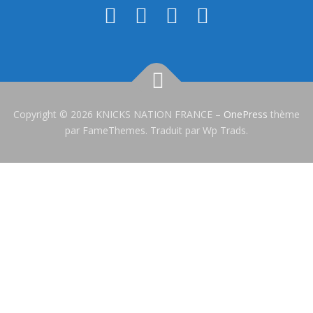
Copyright © 2026 KNICKS NATION FRANCE
–
OnePress
thème
par FameThemes. Traduit par Wp Trads.