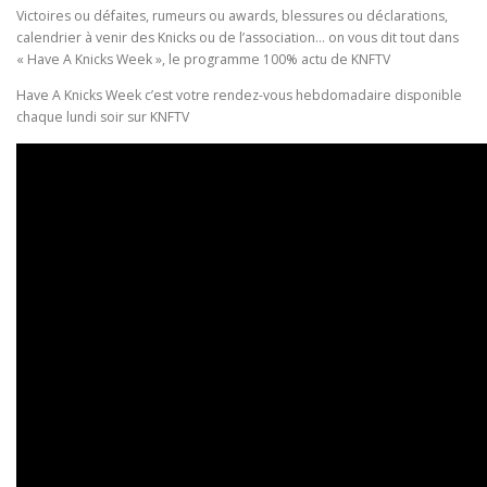
Victoires ou défaites, rumeurs ou awards, blessures ou déclarations,
calendrier à venir des Knicks ou de l’association… on vous dit tout dans
« Have A Knicks Week », le programme 100% actu de KNFTV
Have A Knicks Week c’est votre rendez-vous hebdomadaire disponible
chaque lundi soir sur KNFTV