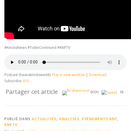
#KnicksNews #ToBeContinued #KNFTV
Podcast (haveaknicksweek):
Play in new window
|
Download
Subscribe:
RSS
Partager cet article
8000
6k
PUBLIÉ DANS
ACTUALITÉS
,
ANALYSES
,
EVÉNEMENTS KNF
,
KNFTV