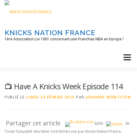
Aller
au
contenu
KNICKS NATION FRANCE
1ère Association Loi 1901 concernant une Franchise NBA en Europe !
Menu
ACCUEIL
NOS ACTIONS
BLOG
KNFTV
📺 Have A Knicks Week Episode 114
PUBLIÉ LE
LUNDI 24 FÉVRIER 2025
PAR
JOHANNY MONTITON
PODCAST
CONTACT
A PROPOS
Partager cet article
8000
6k
Toute l’actualité des New York Knicks vue par Knicks Nation France.