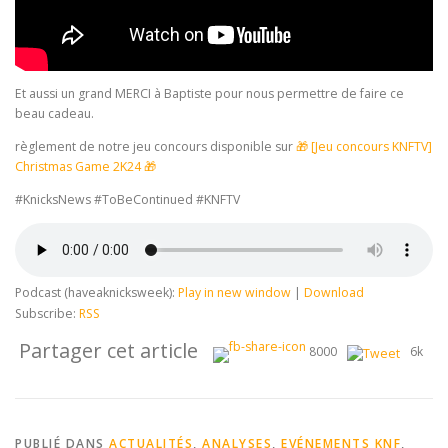
Et aussi un grand MERCI à Baptiste pour nous permettre de faire ce
beau cadeau.
règlement de notre jeu concours disponible sur
🎁 [Jeu concours KNFTV]
Christmas Game 2K24 🎁
#KnicksNews #ToBeContinued #KNFTV
Podcast (haveaknicksweek):
Play in new window
|
Download
Subscribe:
RSS
Partager cet article
8000
6k
PUBLIÉ DANS
ACTUALITÉS
,
ANALYSES
,
EVÉNEMENTS KNF
,