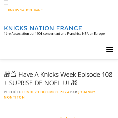
Aller
au
contenu
KNICKS NATION FRANCE
1ère Association Loi 1901 concernant une Franchise NBA en Europe !
Menu
ACCUEIL
NOS ACTIONS
BLOG
KNFTV
🎁📺 Have A Knicks Week Episode 108
+ SUPRISE DE NOEL !!!! 🎁
PODCAST
CONTACT
A PROPOS
PUBLIÉ LE
LUNDI 23 DÉCEMBRE 2024
PAR
JOHANNY
MONTITON