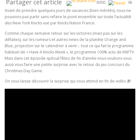
Partager cet article
8000
6k
Avant de prendre quelques jours de vacances (bien mérités), nous ne
pouvions pas partir sans refaire le point ensemble sur toute l’actualité
des New York Knicks vue par Knicks Nation France.
Comme chaque semaine retour sur les victoires (mais pas sur les
défaites), sur les rumeurs et autres news de la planète Orange and
Blue, projection sur le calendrier à venir… tout ce qui fait le programme
habituel de « Have A Knicks Week », le programme 100% actu de KNFTV
Mais dans cet épisode spécial fêtes de fin d’année nous voulions vous
aussi vous faire une petite surprise avec le retour du jeu concours du
Christmas Day Game.
On vous laisse découvrir la surprise qui vous attend en fin de vidéo 🎁