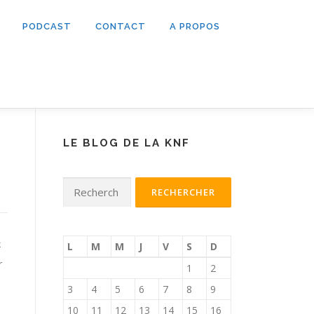
PODCAST
CONTACT
A PROPOS
LE BLOG DE LA KNF
Rechercher :
k
L
M
M
J
V
S
D
r
1
2
3
4
5
6
7
8
9
10
11
12
13
14
15
16