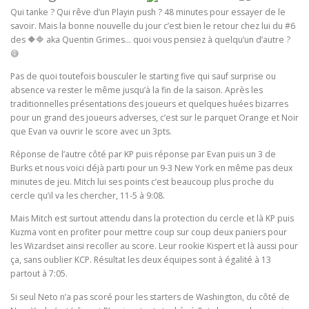
Qui tanke ? Qui rêve d’un Playin push ? 48 minutes pour essayer de le
savoir. Mais la bonne nouvelle du jour c’est bien le retour chez lui du #6
des 🔶🔷 aka Quentin Grimes… quoi vous pensiez à quelqu’un d’autre ?
😅
Pas de quoi toutefois bousculer le starting five qui sauf surprise ou
absence va rester le même jusqu’à la fin de la saison. Après les
traditionnelles présentations des joueurs et quelques huées bizarres
pour un grand des joueurs adverses, c’est sur le parquet Orange et Noir
que Evan va ouvrir le score avec un 3pts.
Réponse de l’autre côté par KP puis réponse par Evan puis un 3 de
Burks et nous voici déjà parti pour un 9-3 New York en même pas deux
minutes de jeu. Mitch lui ses points c’est beaucoup plus proche du
cercle qu’il va les chercher, 11-5 à 9:08.
Mais Mitch est surtout attendu dans la protection du cercle et là KP puis
Kuzma vont en profiter pour mettre coup sur coup deux paniers pour
les Wizardset ainsi recoller au score. Leur rookie Kispert et là aussi pour
ça, sans oublier KCP. Résultat les deux équipes sont à égalité à 13
partout à 7:05.
Si seul Neto n’a pas scoré pour les starters de Washington, du côté de