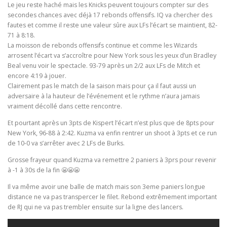
Le jeu reste haché mais les Knicks peuvent toujours compter sur des
secondes chances avec déjà 17 rebonds offensifs. IQ va chercher des
fautes et comme il reste une valeur sûre aux LFs l’écart se maintient, 82-
71 à 8:18.
La moisson de rebonds offensifs continue et comme les Wizards
arrosent l’écart va s’accroître pour New York sous les yeux d’un Bradley
Beal venu voir le spectacle. 93-79 après un 2/2 aux LFs de Mitch et
encore 4:19 à jouer.
Clairement pas le match de la saison mais pour ça il faut aussi un
adversaire à la hauteur de l’événement et le rythme n’aura jamais
vraiment décollé dans cette rencontre.
Et pourtant après un 3pts de Kispert l’écart n’est plus que de 8pts pour
New York, 96-88 à 2:42. Kuzma va enfin rentrer un shoot à 3pts et ce run
de 10-0 va s’arrêter avec 2 LFs de Burks.
Grosse frayeur quand Kuzma va remettre 2 paniers à 3prs pour revenir
à -1 à 30s de la fin 😬😬😬
Il va même avoir une balle de match mais son 3eme paniers longue
distance ne va pas transpercer le filet. Rebond extrêmement important
de RJ qui ne va pas trembler ensuite sur la ligne des lancers.