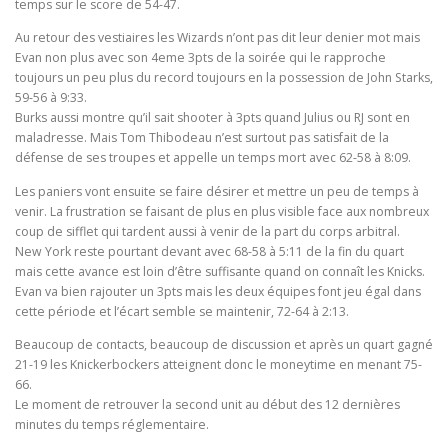
temps sur le score de 54-47.
Au retour des vestiaires les Wizards n’ont pas dit leur denier mot mais
Evan non plus avec son 4eme 3pts de la soirée qui le rapproche
toujours un peu plus du record toujours en la possession de John Starks,
59-56 à 9:33.
Burks aussi montre qu’il sait shooter à 3pts quand Julius ou RJ sont en
maladresse. Mais Tom Thibodeau n’est surtout pas satisfait de la
défense de ses troupes et appelle un temps mort avec 62-58 à 8:09.
Les paniers vont ensuite se faire désirer et mettre un peu de temps à
venir. La frustration se faisant de plus en plus visible face aux nombreux
coup de sifflet qui tardent aussi à venir de la part du corps arbitral.
New York reste pourtant devant avec 68-58 à 5:11 de la fin du quart
mais cette avance est loin d’être suffisante quand on connaît les Knicks.
Evan va bien rajouter un 3pts mais les deux équipes font jeu égal dans
cette période et l’écart semble se maintenir, 72-64 à 2:13.
Beaucoup de contacts, beaucoup de discussion et après un quart gagné
21-19 les Knickerbockers atteignent donc le moneytime en menant 75-
66.
Le moment de retrouver la second unit au début des 12 dernières
minutes du temps réglementaire.