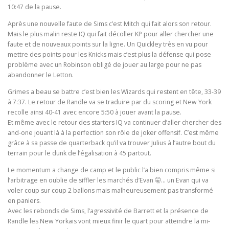
10:47 de la pause.
Après une nouvelle faute de Sims c’est Mitch qui fait alors son retour.
Mais le plus malin reste IQ qui fait décoller KP pour aller chercher une
faute et de nouveaux points sur la ligne. Un Quickley très en vu pour
mettre des points pour les Knicks mais c’est plus la défense qui pose
problème avec un Robinson obligé de jouer au large pour ne pas
abandonner le Letton.
Grimes a beau se battre c’est bien les Wizards qui restent en tête, 33-39
à 7:37. Le retour de Randle va se traduire par du scoring et New York
recolle ainsi 40-41 avec encore 5:50 à jouer avant la pause.
Et même avec le retour des starters IQ va continuer d’aller chercher des
and-one jouant là à la perfection son rôle de joker offensif. C’est même
grâce à sa passe de quarterback qu’il va trouver Julius à l’autre bout du
terrain pour le dunk de l’égalisation à 45 partout.
Le momentum a change de camp et le public l’a bien compris même si
l’arbitrage en oublie de siffler les marchés d’Evan 🤫… un Evan qui va
voler coup sur coup 2 ballons mais malheureusement pas transformé
en paniers.
Avec les rebonds de Sims, l’agressivité de Barrett et la présence de
Randle les New Yorkais vont mieux finir le quart pour atteindre la mi-