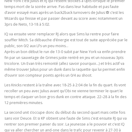
New York c’est Julius et RJ qui restent stockés à 0pts lorsque le premier
temps mort de la soirée arrive. Pas dans leur habitude et pas faute
d’avoir essayé mais après un back2back turnovers de Julius 🙈 c’est les
Wizards qui finisse et par passer devant au score avec notamment un
3prs de Neto, 13-18 à 5:02.
IQ va ensuite venir remplacer RJ alors que Sims lui rentre pour faire
souffler Mitch. Sa débauche d’énergie est tout de suite appréciée par le
public, son 0/2 aux LFs un peu moins…
Après un bon début le run de 13-0 subit par New York va enfin prendre
fin par un sauvetage de Grimes juste rentré en jeu et un nouveau 3pts
tricolore. Un Evan très remonté (allez savoir pourquoi…) et très actif va
même trouver Julius pour un dunk dans la raquette qui lui permet enfin
d’ouvrir son compteur points après un 0/4 au shoot.
Les Knicks restent à la traîne avec 18-25 à 2:04 de la fin du quart. Ils vont
recoller un peu avec Julius avant qu’Obi ne vienne terminer le quart le
temps et claquer un bon gros dunk en contre attaque. 22–28 à la fin des
12 premières minutes.
La second unit s’occupe donc du début du second quart mais cette fois
sans voir Deuce. Et si KP obtient une faute de Sims c’est ensuite RJ qui va
rentrer son premier panier du soir. La jeunesse a le pouvoir et c’est IQ
qui va aller chercher un and-one dans le trafic pour revenir à 27-30 à