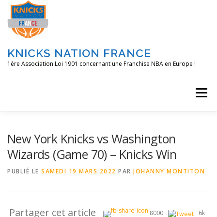
Aller
au
contenu
KNICKS NATION FRANCE
1ère Association Loi 1901 concernant une Franchise NBA en Europe !
Menu
ACCUEIL
NOS ACTIONS
BLOG
KNFTV
New York Knicks vs Washington
Wizards (Game 70) – Knicks Win
PODCAST
CONTACT
A PROPOS
PUBLIÉ LE
SAMEDI 19 MARS 2022
PAR
JOHANNY MONTITON
Partager cet article
8000
6k