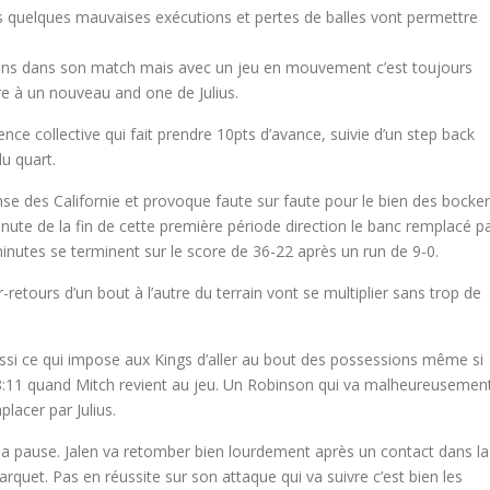
s quelques mauvaises exécutions et pertes de balles vont permettre
açons dans son match mais avec un jeu en mouvement c’est toujours
re à un nouveau and one de Julius.
nce collective qui fait prendre 10pts d’avance, suivie d’un step back
u quart.
e des Californie et provoque faute sur faute pour le bien des bocke
inute de la fin de cette première période direction le banc remplacé p
utes se terminent sur le score de 36-22 après un run de 9-0.
-retours d’un bout à l’autre du terrain vont se multiplier sans trop de
aussi ce qui impose aux Kings d’aller au bout des possessions même si
à 8:11 quand Mitch revient au jeu. Un Robinson qui va malheureusemen
lacer par Julius.
e la pause. Jalen va retomber bien lourdement après un contact dans la
arquet. Pas en réussite sur son attaque qui va suivre c’est bien les