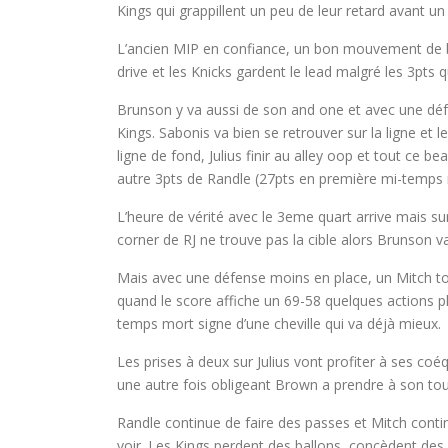
Kings qui grappillent un peu de leur retard avant un
L’ancien MIP en confiance, un bon mouvement de bal
drive et les Knicks gardent le lead malgré les 3pts q
Brunson y va aussi de son and one et avec une déf
Kings. Sabonis va bien se retrouver sur la ligne et l
ligne de fond, Julius finir au alley oop et tout ce 
autre 3pts de Randle (27pts en première mi-temps 
L’heure de vérité avec le 3eme quart arrive mais s
corner de RJ ne trouve pas la cible alors Brunson va
Mais avec une défense moins en place, un Mitch touc
quand le score affiche un 69-58 quelques actions p
temps mort signe d’une cheville qui va déjà mieux.
Les prises à deux sur Julius vont profiter à ses co
une autre fois obligeant Brown a prendre à son tour
Randle continue de faire des passes et Mitch continu
voir. Les Kings perdent des ballons, concèdent des