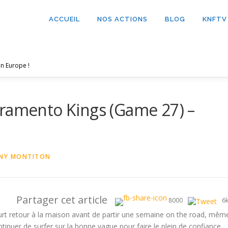
ACCUEIL
NOS ACTIONS
BLOG
KNFTV
n Europe !
cramento Kings (Game 27) –
NY MONTITON
Partager cet article
8000
6
court retour à la maison avant de partir une semaine on the road, mêm
ntinuer de surfer sur la bonne vague pour faire le plein de confiance.