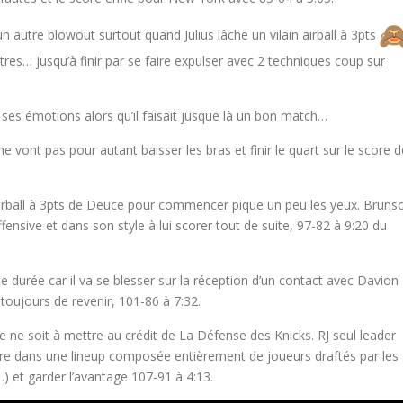
autre blowout surtout quand Julius lâche un vilain airball à 3pts
res… jusqu’à finir par se faire expulser avec 2 techniques coup sur
es émotions alors qu’il faisait jusque là un bon match…
e vont pas pour autant baisser les bras et finir le quart sur le score d
irball à 3pts de Deuce pour commencer pique un peu les yeux. Bruns
ensive et dans son style à lui scorer tout de suite, 97-82 à 9:20 du
durée car il va se blesser sur la réception d’un contact avec Davion
toujours de revenir, 101-86 à 7:32.
ne soit à mettre au crédit de La Défense des Knicks. RJ seul leader
re dans une lineup composée entièrement de joueurs draftés par les
 et garder l’avantage 107-91 à 4:13.