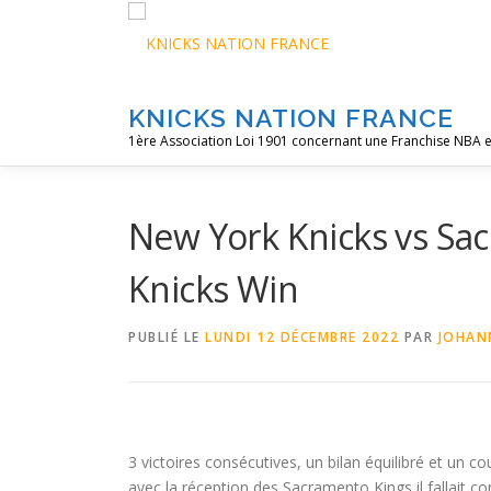
Aller
au
contenu
KNICKS NATION FRANCE
1ère Association Loi 1901 concernant une Franchise NBA e
New York Knicks vs Sa
Knicks Win
PUBLIÉ LE
LUNDI 12 DÉCEMBRE 2022
PAR
JOHAN
3 victoires consécutives, un bilan équilibré et un 
avec la réception des Sacramento Kings il fallait co