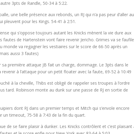
 autre 3pts de Randle, 50-34 à 5:22.
le, une belle présence aux rebonds, un RJ qui n’a pas peur d’aller au
ui pleuvent pour les Kings. 54-41 à 2:51.
ense qui s’oppose toujours autant les Knicks mènent la vie dure aux
es fautes de Hartenstein vont faire revenir Jericho. Grimes va se faufile
beau monde va regagner les vestiaires sur le score de 66-50 après un
mais aussi 3 fautes)
ur sa première attaque JB fait un charge, dommage. Le 3pts dans le
 revenir à l’attaque pour un petit floater avec la faute, 69-52 à 10:49
hé à la cheville, Thibs est obligé de rappeler ses troupes à l’ordre
lus tard. Robinson monte au dunk sur une passe de RJ en sortie de
équipiers dont RJ dans un premier temps et Mitch qui s’envole encore
 un timeout, 75-58 à 7:43 de la fin du quart.
e de se faire plaisir à dunker. Les Knicks contrôlent et c’est plaisant 
 fautes et le score enfle pour New York avec 83-64 à 5:03.