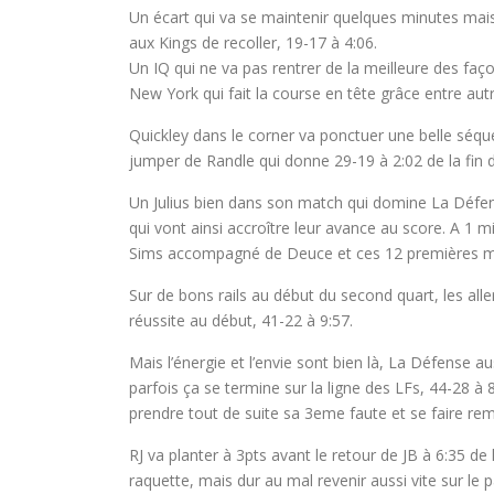
Un écart qui va se maintenir quelques minutes mai
aux Kings de recoller, 19-17 à 4:06.
Un IQ qui ne va pas rentrer de la meilleure des f
New York qui fait la course en tête grâce entre aut
Quickley dans le corner va ponctuer une belle séque
jumper de Randle qui donne 29-19 à 2:02 de la fin d
Un Julius bien dans son match qui domine La Défens
qui vont ainsi accroître leur avance au score. A 1 m
Sims accompagné de Deuce et ces 12 premières min
Sur de bons rails au début du second quart, les aller
réussite au début, 41-22 à 9:57.
Mais l’énergie et l’envie sont bien là, La Défense 
parfois ça se termine sur la ligne des LFs, 44-28 
prendre tout de suite sa 3eme faute et se faire remp
RJ va planter à 3pts avant le retour de JB à 6:35 d
raquette, mais dur au mal revenir aussi vite sur le p