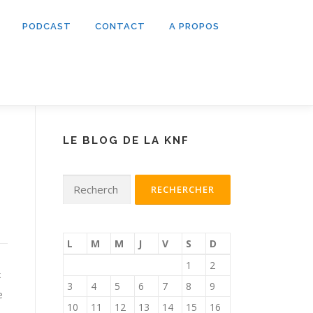
PODCAST
CONTACT
A PROPOS
LE BLOG DE LA KNF
Rechercher :
L
M
M
J
V
S
D
1
2
k
3
4
5
6
7
8
9
e
10
11
12
13
14
15
16