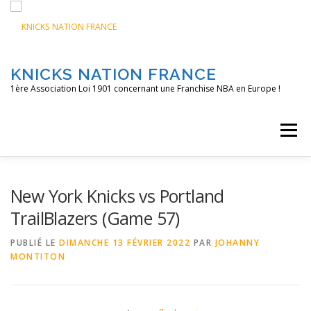
Aller
au
contenu
KNICKS NATION FRANCE
1ère Association Loi 1901 concernant une Franchise NBA en Europe !
Menu
ACCUEIL
NOS ACTIONS
BLOG
KNFTV
New York Knicks vs Portland
TrailBlazers (Game 57)
PODCAST
CONTACT
A PROPOS
PUBLIÉ LE
DIMANCHE 13 FÉVRIER 2022
PAR
JOHANNY
MONTITON