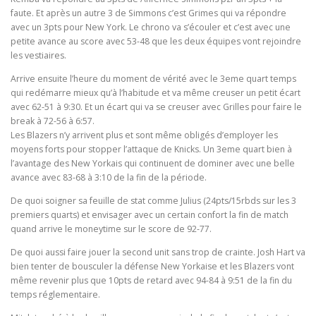
faute. Et après un autre 3 de Simmons c’est Grimes qui va répondre
avec un 3pts pour New York. Le chrono va s’écouler et c’est avec une
petite avance au score avec 53-48 que les deux équipes vont rejoindre
les vestiaires.
Arrive ensuite l’heure du moment de vérité avec le 3eme quart temps
qui redémarre mieux qu’à l’habitude et va même creuser un petit écart
avec 62-51 à 9:30. Et un écart qui va se creuser avec Grilles pour faire le
break à 72-56 à 6:57.
Les Blazers n’y arrivent plus et sont même obligés d’employer les
moyens forts pour stopper l’attaque de Knicks. Un 3eme quart bien à
l’avantage des New Yorkais qui continuent de dominer avec une belle
avance avec 83-68 à 3:10 de la fin de la période.
De quoi soigner sa feuille de stat comme Julius (24pts/15rbds sur les 3
premiers quarts) et envisager avec un certain confort la fin de match
quand arrive le moneytime sur le score de 92-77.
De quoi aussi faire jouer la second unit sans trop de crainte. Josh Hart va
bien tenter de bousculer la défense New Yorkaise et les Blazers vont
même revenir plus que 10pts de retard avec 94-84 à 9:51 de la fin du
temps réglementaire.