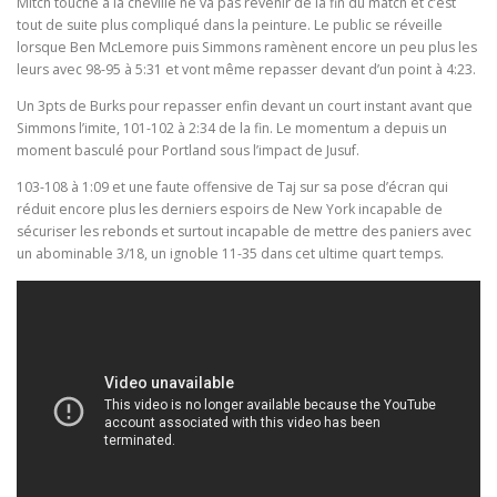
Mitch touché à la cheville ne va pas revenir de la fin du match et c’est
tout de suite plus compliqué dans la peinture. Le public se réveille
lorsque Ben McLemore puis Simmons ramènent encore un peu plus les
leurs avec 98-95 à 5:31 et vont même repasser devant d’un point à 4:23.
Un 3pts de Burks pour repasser enfin devant un court instant avant que
Simmons l’imite, 101-102 à 2:34 de la fin. Le momentum a depuis un
moment basculé pour Portland sous l’impact de Jusuf.
103-108 à 1:09 et une faute offensive de Taj sur sa pose d’écran qui
réduit encore plus les derniers espoirs de New York incapable de
sécuriser les rebonds et surtout incapable de mettre des paniers avec
un abominable 3/18, un ignoble 11-35 dans cet ultime quart temps.