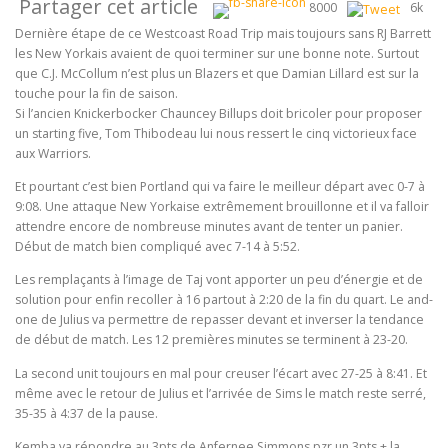
Partager cet article
8000
6k
Dernière étape de ce Westcoast Road Trip mais toujours sans RJ Barrett
les New Yorkais avaient de quoi terminer sur une bonne note. Surtout
que C.J. McCollum n’est plus un Blazers et que Damian Lillard est sur la
touche pour la fin de saison.
Si l’ancien Knickerbocker Chauncey Billups doit bricoler pour proposer
un starting five, Tom Thibodeau lui nous ressert le cinq victorieux face
aux Warriors.
Et pourtant c’est bien Portland qui va faire le meilleur départ avec 0-7 à
9:08. Une attaque New Yorkaise extrêmement brouillonne et il va falloir
attendre encore de nombreuse minutes avant de tenter un panier.
Début de match bien compliqué avec 7-14 à 5:52.
Les remplaçants à l’image de Taj vont apporter un peu d’énergie et de
solution pour enfin recoller à 16 partout à 2:20 de la fin du quart. Le and-
one de Julius va permettre de repasser devant et inverser la tendance
de début de match. Les 12 premières minutes se terminent à 23-20.
La second unit toujours en mal pour creuser l’écart avec 27-25 à 8:41. Et
même avec le retour de Julius et l’arrivée de Sims le match reste serré,
35-35 à 4:37 de la pause.
Kemba va répondre au 3pts de Anfernee Simmons pzr un 3pts + la