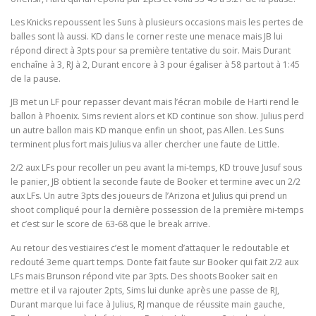
Les Knicks repoussent les Suns à plusieurs occasions mais les pertes de
balles sont là aussi. KD dans le corner reste une menace mais JB lui
répond direct à 3pts pour sa première tentative du soir. Mais Durant
enchaîne à 3, RJ à 2, Durant encore à 3 pour égaliser à 58 partout à 1:45
de la pause.
JB met un LF pour repasser devant mais l’écran mobile de Harti rend le
ballon à Phoenix. Sims revient alors et KD continue son show. Julius perd
un autre ballon mais KD manque enfin un shoot, pas Allen. Les Suns
terminent plus fort mais Julius va aller chercher une faute de Little.
2/2 aux LFs pour recoller un peu avant la mi-temps, KD trouve Jusuf sous
le panier, JB obtient la seconde faute de Booker et termine avec un 2/2
aux LFs. Un autre 3pts des joueurs de l’Arizona et Julius qui prend un
shoot compliqué pour la dernière possession de la première mi-temps
et c’est sur le score de 63-68 que le break arrive.
Au retour des vestiaires c’est le moment d’attaquer le redoutable et
redouté 3eme quart temps. Donte fait faute sur Booker qui fait 2/2 aux
LFs mais Brunson répond vite par 3pts. Des shoots Booker sait en
mettre et il va rajouter 2pts, Sims lui dunke après une passe de RJ,
Durant marque lui face à Julius, RJ manque de réussite main gauche,