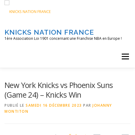
Aller
au
contenu
KNICKS NATION FRANCE
1ère Association Loi 1901 concernant une Franchise NBA en Europe !
Menu
ACCUEIL
NOS ACTIONS
BLOG
KNFTV
New York Knicks vs Phoenix Suns
(Game 24) – Knicks Win
PODCAST
CONTACT
A PROPOS
PUBLIÉ LE
SAMEDI 16 DÉCEMBRE 2023
PAR
JOHANNY
MONTITON