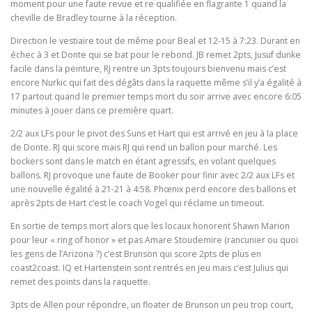
moment pour une faute revue et re qualifiée en flagrante 1 quand la
cheville de Bradley tourne à la réception.
Direction le vestiaire tout de même pour Beal et 12-15 à 7:23. Durant en
échec à 3 et Donte qui se bat pour le rebond. JB remet 2pts, Jusuf dunke
facile dans la peinture, RJ rentre un 3pts toujours bienvenu mais c’est
encore Nurkic qui fait des dégâts dans la raquette même s’il y’a égalité à
17 partout quand le premier temps mort du soir arrive avec encore 6:05
minutes à jouer dans ce première quart.
2/2 aux LFs pour le pivot des Suns et Hart qui est arrivé en jeu à la place
de Donte. RJ qui score mais RJ qui rend un ballon pour marché. Les
bockers sont dans le match en étant agressifs, en volant quelques
ballons. RJ provoque une faute de Booker pour finir avec 2/2 aux LFs et
une nouvelle égalité à 21-21 à 4:58. Phœnix perd encore des ballons et
après 2pts de Hart c’est le coach Vogel qui réclame un timeout.
En sortie de temps mort alors que les locaux honorent Shawn Marion
pour leur « ring of honor » et pas Amare Stoudemire (rancunier ou quoi
les gens de l’Arizona ?) c’est Brunson qui score 2pts de plus en
coast2coast. IQ et Hartenstein sont rentrés en jeu mais c’est Julius qui
remet des points dans la raquette.
3pts de Allen pour répondre, un floater de Brunson un peu trop court,