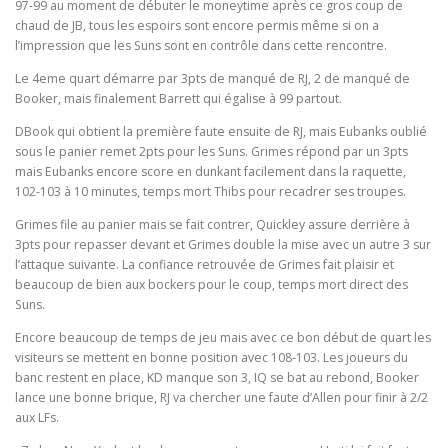
97-99 au moment de débuter le moneytime après ce gros coup de
chaud de JB, tous les espoirs sont encore permis même si on a
l’impression que les Suns sont en contrôle dans cette rencontre.
Le 4eme quart démarre par 3pts de manqué de RJ, 2 de manqué de
Booker, mais finalement Barrett qui égalise à 99 partout.
DBook qui obtient la première faute ensuite de RJ, mais Eubanks oublié
sous le panier remet 2pts pour les Suns. Grimes répond par un 3pts
mais Eubanks encore score en dunkant facilement dans la raquette,
102-103 à 10 minutes, temps mort Thibs pour recadrer ses troupes.
Grimes file au panier mais se fait contrer, Quickley assure derrière à
3pts pour repasser devant et Grimes double la mise avec un autre 3 sur
l’attaque suivante. La confiance retrouvée de Grimes fait plaisir et
beaucoup de bien aux bockers pour le coup, temps mort direct des
Suns.
Encore beaucoup de temps de jeu mais avec ce bon début de quart les
visiteurs se mettent en bonne position avec 108-103. Les joueurs du
banc restent en place, KD manque son 3, IQ se bat au rebond, Booker
lance une bonne brique, RJ va chercher une faute d’Allen pour finir à 2/2
aux LFs.