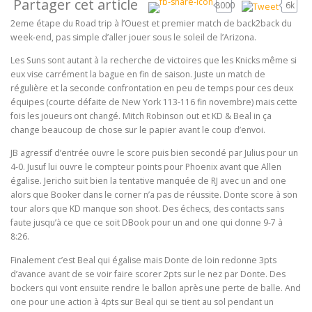
Partager cet article
8000
6k
2eme étape du Road trip à l’Ouest et premier match de back2back du
week-end, pas simple d’aller jouer sous le soleil de l’Arizona.
Les Suns sont autant à la recherche de victoires que les Knicks même si
eux vise carrément la bague en fin de saison. Juste un match de
régulière et la seconde confrontation en peu de temps pour ces deux
équipes (courte défaite de New York 113-116 fin novembre) mais cette
fois les joueurs ont changé. Mitch Robinson out et KD & Beal in ça
change beaucoup de chose sur le papier avant le coup d’envoi.
JB agressif d’entrée ouvre le score puis bien secondé par Julius pour un
4-0. Jusuf lui ouvre le compteur points pour Phoenix avant que Allen
égalise. Jericho suit bien la tentative manquée de RJ avec un and one
alors que Booker dans le corner n’a pas de réussite. Donte score à son
tour alors que KD manque son shoot. Des échecs, des contacts sans
faute jusqu’à ce que ce soit DBook pour un and one qui donne 9-7 à
8:26.
Finalement c’est Beal qui égalise mais Donte de loin redonne 3pts
d’avance avant de se voir faire scorer 2pts sur le nez par Donte. Des
bockers qui vont ensuite rendre le ballon après une perte de balle. And
one pour une action à 4pts sur Beal qui se tient au sol pendant un