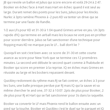
JB qui revole un ballon et Julius qui score encore et voilà 29-24 à 2:47.
Booker en échec face à Hart mais Hart en échec quand il est seul au
large. Durant remet des points pour les Suns, Julius pour les Knicks.
Nurkic à 3pts ramène Phoenix à -2 puis KD va tenter un drive qui se
termine par une faute de Randle.
1/2 aux LFs pour KD et 31-30 à 1:04 quand Grimes arrive en jeu. Un 3pts
rapide d’IQ qui termine en airball mais les locaux ne vont pas en profiter
pour scorer derrière. Julius se fait sanctionner d’une technique pour
flopping mais KD ne marque pas le LF… ball don’t lie ?
Quoiqu’il en soit c’est bien avec ce score de 31-30 et cette courte
avance au score pour New York que se termine ces 12 premières
minutes. La second unit débute le second quart comme à l’habitude et
Booker qui score en premier à la reprise. IQ en échec mais Grimes en
réussite au large et les bockers repassent devant.
Quickley redonnent du rythme mais RJ se fait contrer, un échec à 3 pour
les Suns, une balle presque perdue par RJ mais IQ qui la sauve et va
même chercher le and one, 37-32 à 10:07. 2pts de plus pour Booker, 2
de plus pour RJ et Hart qui se fait sanctionner pour 3s dans la raquette.
Booker va convertir le LF mais Phœnix rend le ballon ensuite avec un
pied sur la touche. Booker et Quickley c’est le duel sur le parquet et IQ