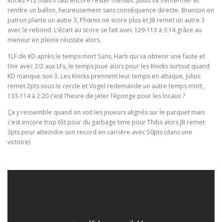
Knciks +12 mais il faut encore rester méfiant. Julius va s’enfermer et
rendre un ballon, heureusement sans conséquence directe. Brunson en
patron plante un autre 3, Phœnix ne score plus et JB remet un autre 3
avec le rebond. L’écart au score se fait avec 129-113 à 3:14 grâce au
meneur en pleine réussite alors.
1LF de KD après le temps mort Suns, Harti qui va obtenir une faute et
finir avec 2/2 aux LFs, le temps joue alors pour les Knicks surtout quand
KD manque son 3. Les Knicks prennent leur temps en attaque, Julius
remet 2pts sous le cercle et Vogel redemande un autre temps mort,
133-114 à 2:20 c’est l’heure de jeter l’éponge pour les locaux ?
Ça y ressemble quand on voit les joueurs alignés sur le parquet mais
c’est encore trop tôt pour du garbage time pour Thibs alors JB remet
3pts pour atteindre son record en carrière avec 50pts (dans une
victoire)