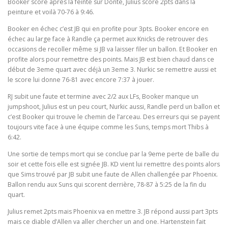
Booker score après la feinte sur Donte, Julius score 2pts dans la
peinture et voilà 70-76 à 9:46.
Booker en échec c’est JB qui en profite pour 3pts. Booker encore en
échec au large face à Randle ça permet aux Knicks de retrouver des
occasions de recoller même si JB va laisser filer un ballon. Et Booker en
profite alors pour remettre des points. Mais JB est bien chaud dans ce
début de 3eme quart avec déjà un 3eme 3. Nurkic se remettre aussi et
le score lui donne 76-81 avec encore 7:37 à jouer.
RJ subit une faute et termine avec 2/2 aux LFs, Booker manque un
jumpshoot, Julius est un peu court, Nurkic aussi, Randle perd un ballon et
c’est Booker qui trouve le chemin de l’arceau. Des erreurs qui se payent
toujours vite face à une équipe comme les Suns, temps mort Thibs à
6:42.
Une sortie de temps mort qui se conclue par la 9eme perte de balle du
soir et cette fois elle est signée JB. KD vient lui remettre des points alors
que Sims trouvé par JB subit une faute de Allen challengée par Phoenix.
Ballon rendu aux Suns qui scorent derrière, 78-87 à 5:25 de la fin du
quart.
Julius remet 2pts mais Phoenix va en mettre 3. JB répond aussi part 3pts
mais ce diable d’Allen va aller chercher un and one. Hartenstein fait