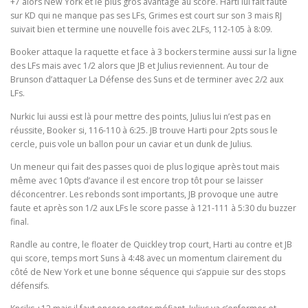
+7 alors New York et le plus gros avantage au score. Harti lui fait faute
sur KD qui ne manque pas ses LFs, Grimes est court sur son 3 mais RJ
suivait bien et termine une nouvelle fois avec 2LFs, 112-105 à 8:09.
Booker attaque la raquette et face à 3 bockers termine aussi sur la ligne
des LFs mais avec 1/2 alors que JB et Julius reviennent. Au tour de
Brunson d’attaquer La Défense des Suns et de terminer avec 2/2 aux
LFs.
Nurkic lui aussi est là pour mettre des points, Julius lui n’est pas en
réussite, Booker si, 116-110 à 6:25. JB trouve Harti pour 2pts sous le
cercle, puis vole un ballon pour un caviar et un dunk de Julius.
Un meneur qui fait des passes quoi de plus logique après tout mais
même avec 10pts d’avance il est encore trop tôt pour se laisser
déconcentrer. Les rebonds sont importants, JB provoque une autre
faute et après son 1/2 aux LFs le score passe à 121-111 à 5:30 du buzzer
final.
Randle au contre, le floater de Quickley trop court, Harti au contre et JB
qui score, temps mort Suns à 4:48 avec un momentum clairement du
côté de New York et une bonne séquence qui s’appuie sur des stops
défensifs.