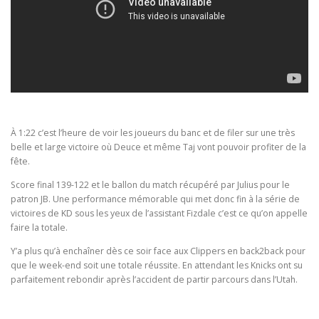
À 1:22 c’est l’heure de voir les joueurs du banc et de filer sur une très
belle et large victoire où Deuce et même Taj vont pouvoir profiter de la
fête.
Score final 139-122 et le ballon du match récupéré par Julius pour le
patron JB. Une performance mémorable qui met donc fin à la série de
victoires de KD sous les yeux de l’assistant Fizdale c’est ce qu’on appelle
faire la totale.
Y’a plus qu’à enchaîner dès ce soir face aux Clippers en back2back pour
que le week-end soit une totale réussite. En attendant les Knicks ont su
parfaitement rebondir après l’accident de partir parcours dans l’Utah.