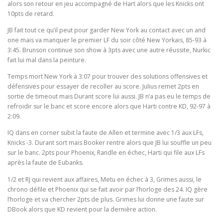
alors son retour en jeu accompagné de Hart alors que les Knicks ont
10pts de retard.
JB fait tout ce qu’il peut pour garder New York au contact avec un and
one mais va manquer le premier LF du soir côté New Yorkais, 85-93 à
3:45. Brunson continue son show à 3pts avec une autre réussite, Nurkic
fait lui mal dans la peinture.
Temps mort New York à 3:07 pour trouver des solutions offensives et
défensives pour essayer de recoller au score. Julius remet 2pts en
sortie de timeout mais Durant score lui aussi. JB n’a pas eu le temps de
refroidir sur le banc et score encore alors que Harti contre KD, 92-97 à
2:09.
IQ dans en corner subit la faute de Allen et termine avec 1/3 aux LFs,
Knicks -3. Durant sort mais Booker rentre alors que JB lui souffle un peu
sur le banc. 2pts pour Phoenix, Randle en échec, Harti qui file aux LFs
après la faute de Eubanks.
1/2 et RJ qui revient aux affaires, Metu en échec à 3, Grimes aussi, le
chrono défile et Phoenix qui se fait avoir par l’horloge des 24. IQ gère
l’horloge et va chercher 2pts de plus. Grimes lui donne une faute sur
DBook alors que KD revient pour la dernière action.