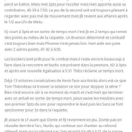
perd un ballon. Metu met 2pts pour recoller mais Hart apporte aussi sa
contribution, 43-39 à 7:50. Le jeu de la second unit est toujours plaisant à
regarder avec pas mal de mouvement mais JB revient aux affaires après
le 1/2 aux LFs de Metu.
IQ court à 3pts et en sortie de temps mort c’est Jb en 2 temps qui remet
des points au milieu de la raquette. Un Brunson déterminé et combatif
c’est toujours bien mais Phoenix n’est jamais loin. Hart aide son pote
avec 2 autres points, 47-42 à 6:05.
Les bockers sont prêt pour le combat mais il reste encore beaucoup à
faire dans la rencontre et Nurkic est présent dans la peinture, KD à 3pts
et après une nouvelle égalisation à 5:31 Thibs réclame un temps mort.
Déjà 13 victoires consécutives de Kevin face aux Knicks alors est-ce que
Tom Thibodeau va trouver la solution ce soir pour stopper la série ?
Rien n’est encore sûr à ce moment du match et c’est Hart qui terminer
avec un airball en sortie de temps mort. Julius sauve les meubles avec
son premier 3pts du soir pour reprendre le lead puis les Suns se font
sanctionner pour 3s dans la raquette.
JB assure le LF avant que Donte et RJ reviennent en jeu. Donte pas en
réussite derrière l’arc, Nurkic qui continue son chantier au rebond
offensif, Harti qui lui répond par 2pts et voilà 53-49 à 3:21 de la pause.