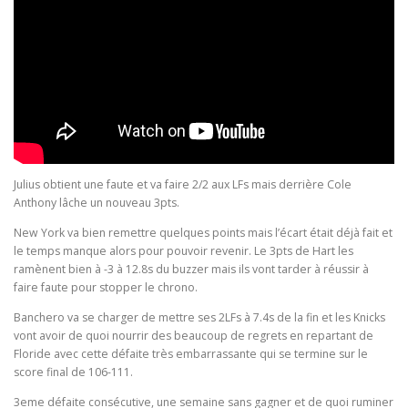
Julius obtient une faute et va faire 2/2 aux LFs mais derrière Cole
Anthony lâche un nouveau 3pts.
New York va bien remettre quelques points mais l’écart était déjà fait et
le temps manque alors pour pouvoir revenir. Le 3pts de Hart les
ramènent bien à -3 à 12.8s du buzzer mais ils vont tarder à réussir à
faire faute pour stopper le chrono.
Banchero va se charger de mettre ses 2LFs à 7.4s de la fin et les Knicks
vont avoir de quoi nourrir des beaucoup de regrets en repartant de
Floride avec cette défaite très embarrassante qui se termine sur le
score final de 106-111.
3eme défaite consécutive, une semaine sans gagner et de quoi ruminer