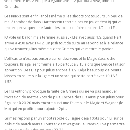
venir mettre les 2 équipe à égalité avec 12 partout à 5:58, timeout
Orlando.
Les Knicks sont enfin lancés même si les shoots ont toujours un peu de
mal à tomber dedans. Hartenstein rentre alors en jeu et c’est RJ qui va
encore provoquer une faute des locaux et faire encore 1/2 aux LFs.
IQ vole un ballon mais termine aussi aux LFs avec aussi 1/2 quand Hart
arrive à 4:30 avec 14-12. Un Josh tout de suite au rebond et à la relance
qui va trouver Julius même si c’est Grimes qui va mettre le panier.
L’efficacité n’est pas encore au rendez-vous et le Magic s’accroche
toujours. Ils égalisent même à 16 partout à 3:15 alors que Deuce fait son
apparition. Des LFs pour Julius encore à 1/2. Déjà beaucoup de points
laissés en route sur la ligne et un score qui reste serré avec 19-18 à
1:52.
Le fils Anthony provoque la faute de Grimes qui ne va pas manquer
l’occasion de mettre 2pts de plus. Encore des LFs aussi pour Julius pour
égaliser à 20-20 mais encore aussi une faute sur le Magic et Wagner (le
Mo) qui en profite pour rajouter 2pts.
Grimes répond par un shoot rapide qui signe déjà 10pts pour lui sur ce
début de match mais au buzzer c’est Wagner (le Franz) qui va permettre
au Magic de finir devant avec 22-24.