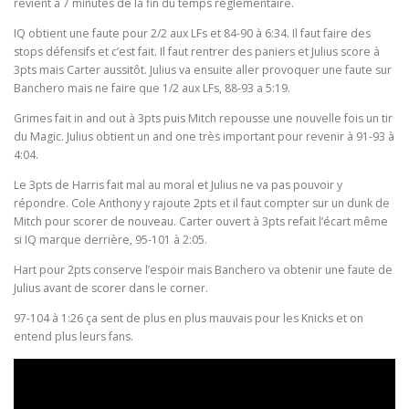
revient à 7 minutes de la fin du temps réglementaire.
IQ obtient une faute pour 2/2 aux LFs et 84-90 à 6:34. Il faut faire des
stops défensifs et c’est fait. Il faut rentrer des paniers et Julius score à
3pts mais Carter aussitôt. Julius va ensuite aller provoquer une faute sur
Banchero mais ne faire que 1/2 aux LFs, 88-93 a 5:19.
Grimes fait in and out à 3pts puis Mitch repousse une nouvelle fois un tir
du Magic. Julius obtient un and one très important pour revenir à 91-93 à
4:04.
Le 3pts de Harris fait mal au moral et Julius ne va pas pouvoir y
répondre. Cole Anthony y rajoute 2pts et il faut compter sur un dunk de
Mitch pour scorer de nouveau. Carter ouvert à 3pts refait l’écart même
si IQ marque derrière, 95-101 à 2:05.
Hart pour 2pts conserve l’espoir mais Banchero va obtenir une faute de
Julius avant de scorer dans le corner.
97-104 à 1:26 ça sent de plus en plus mauvais pour les Knicks et on
entend plus leurs fans.