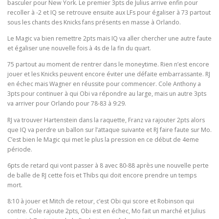
basculer pour New York. Le premier 3pts de Julius arrive enfin pour
recoller à -2 et IQ se retrouve ensuite aux LFs pour égaliser à 73 partout
sous les chants des Knicks fans présents en masse à Orlando.
Le Magic va bien remettre 2pts mais IQ va aller chercher une autre faute
et égaliser une nouvelle fois à 4s de la fin du quart.
75 partout au moment de rentrer dans le moneytime. Rien n’est encore
jouer et les Knicks peuvent encore éviter une défaite embarrassante. RJ
en échec mais Wagner en réussite pour commencer. Cole Anthony a
3pts pour continuer à qui Obi va répondre au large, mais un autre 3pts
va arriver pour Orlando pour 78-83 à 9:29.
RJ va trouver Hartenstein dans la raquette, Franz va rajouter 2pts alors
que IQ va perdre un ballon sur l’attaque suivante et RJ faire faute sur Mo.
C’est bien le Magic qui met le plus la pression en ce début de 4eme
période.
6pts de retard qui vont passer à 8 avec 80-88 après une nouvelle perte
de balle de RJ cette fois et Thibs qui doit encore prendre un temps
mort.
8:10 à jouer et Mitch de retour, c’est Obi qui score et Robinson qui
contre. Cole rajoute 2pts, Obi est en échec, Mo fait un marché et Julius