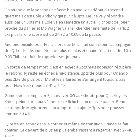
On attend que la second unit fasse bien mieux au début du second
quart mais c’est Cole Anthony qui punit à 3pts. Deuce va y répondre
aussi par un 3pts mais Cole va en remettre un autre. RJ choisit de jouer
proche du panier et Mo Wagner va aller chercher une faute de Harti. 2
LFs plus tard le score est de 27-32 à 10:09 de la pause.
And one ensuite pour Franz alors que Mitch fait son retour accompagné
de IQ. Les Knicks inquiètent de plus en plus et quand l’écart est de -10 à
9:09 Thibs se doit de rappeler ses joueurs.
En sortie de temps mort RJ est en échec à 3pts mais Robinson récupère
le rebond. RJ reste en échec à mi-distance. 2pts de plus pour Orlando
puis 2LFs de plus pour Mo et les affaires ne s’arrangent toujours pas
pour New York mené 27-41 à 7:40.
Grimes vient remplacer RJ mais avec 0/5 aux shoots pour Quickley les
Knicks peinent toujours à mettre ce fichu ballon dans le panier. Pendant
ce temps le Magic prend son temps mais rajoute 3pts pour pousser
leur run à 14-0.
IQ reste en échec dans le corner et même en transition Grimes se fait
contrer. Ça devient de plus en plus embarrassant à regarder avec 27-46
à 5:21.