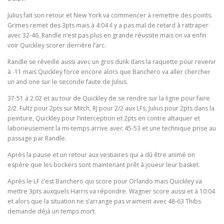
Julius fait son retour et New York va commencer à remettre des points.
Grimes remet des 3pts mais à 4:04 il y a pas mal de retard à rattraper
avec 32-46. Randle n’est pas plus en grande réussite mais on va enfin
voir Quickley scorer derrière l’arc.
Randle se réveille aussi avec un gros dunk dans la raquette pour revenir
à -11 mais Quickley force encore alors que Banchero va aller chercher
un and one sur le seconde faute de Julius.
37-51 à 2:02 et au tour de Quickley de se rendre sur la ligne pour faire
2/2. Fultz pour 2pts sur Mitch, RJ pour 2/2 aux LFs, Julius pour 2pts dans la
peinture, Quickley pour l’interception et 2pts en contre attaquer et
laborieusement la mi-temps arrive avec 45-53 et une technique prise au
passage par Randle.
Après la pause et un retour aux vestiaires qui a dû être animé on
espère que les bockers sont maintenant prêt à joueur leur basket.
Après le LF c’est Banchero qui score pour Orlando mais Quickley va
mettre 3pts auxquels Harris va répondre. Wagner score aussi et à 10:04
et alors que la situation ne s’arrange pas vraiment avec 48-63 Thibs
demande déjà un temps mort.