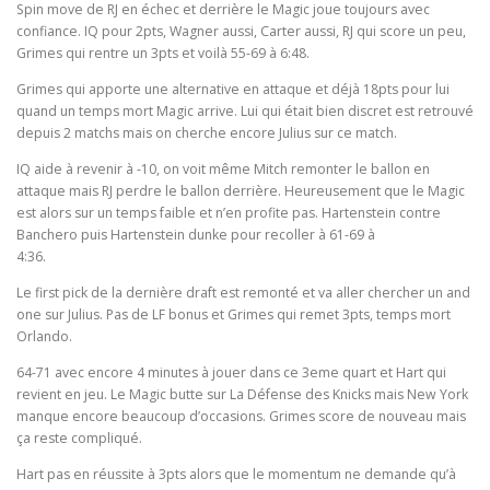
Spin move de RJ en échec et derrière le Magic joue toujours avec
confiance. IQ pour 2pts, Wagner aussi, Carter aussi, RJ qui score un peu,
Grimes qui rentre un 3pts et voilà 55-69 à 6:48.
Grimes qui apporte une alternative en attaque et déjà 18pts pour lui
quand un temps mort Magic arrive. Lui qui était bien discret est retrouvé
depuis 2 matchs mais on cherche encore Julius sur ce match.
IQ aide à revenir à -10, on voit même Mitch remonter le ballon en
attaque mais RJ perdre le ballon derrière. Heureusement que le Magic
est alors sur un temps faible et n’en profite pas. Hartenstein contre
Banchero puis Hartenstein dunke pour recoller à 61-69 à
4:36.
Le first pick de la dernière draft est remonté et va aller chercher un and
one sur Julius. Pas de LF bonus et Grimes qui remet 3pts, temps mort
Orlando.
64-71 avec encore 4 minutes à jouer dans ce 3eme quart et Hart qui
revient en jeu. Le Magic butte sur La Défense des Knicks mais New York
manque encore beaucoup d’occasions. Grimes score de nouveau mais
ça reste compliqué.
Hart pas en réussite à 3pts alors que le momentum ne demande qu’à