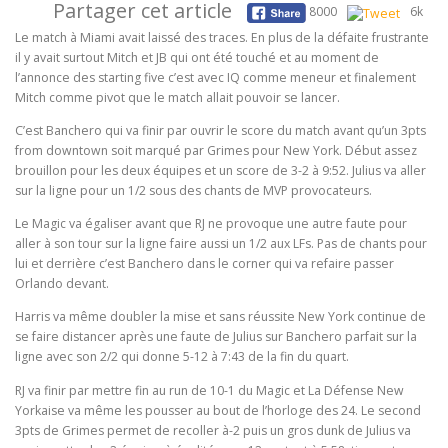
Partager cet article
8000
6k
Le match à Miami avait laissé des traces. En plus de la défaite frustrante
il y avait surtout Mitch et JB qui ont été touché et au moment de
l’annonce des starting five c’est avec IQ comme meneur et finalement
Mitch comme pivot que le match allait pouvoir se lancer.
C’est Banchero qui va finir par ouvrir le score du match avant qu’un 3pts
from downtown soit marqué par Grimes pour New York. Début assez
brouillon pour les deux équipes et un score de 3-2 à 9:52. Julius va aller
sur la ligne pour un 1/2 sous des chants de MVP provocateurs.
Le Magic va égaliser avant que RJ ne provoque une autre faute pour
aller à son tour sur la ligne faire aussi un 1/2 aux LFs. Pas de chants pour
lui et derrière c’est Banchero dans le corner qui va refaire passer
Orlando devant.
Harris va même doubler la mise et sans réussite New York continue de
se faire distancer après une faute de Julius sur Banchero parfait sur la
ligne avec son 2/2 qui donne 5-12 à 7:43 de la fin du quart.
RJ va finir par mettre fin au run de 10-1 du Magic et La Défense New
Yorkaise va même les pousser au bout de l’horloge des 24. Le second
3pts de Grimes permet de recoller à-2 puis un gros dunk de Julius va