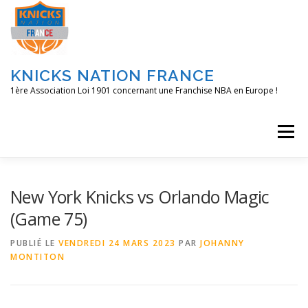
Aller
au
contenu
KNICKS NATION FRANCE
1ère Association Loi 1901 concernant une Franchise NBA en Europe !
Menu
ACCUEIL
NOS ACTIONS
BLOG
KNFTV
New York Knicks vs Orlando Magic
(Game 75)
PODCAST
CONTACT
A PROPOS
PUBLIÉ LE
VENDREDI 24 MARS 2023
PAR
JOHANNY
MONTITON